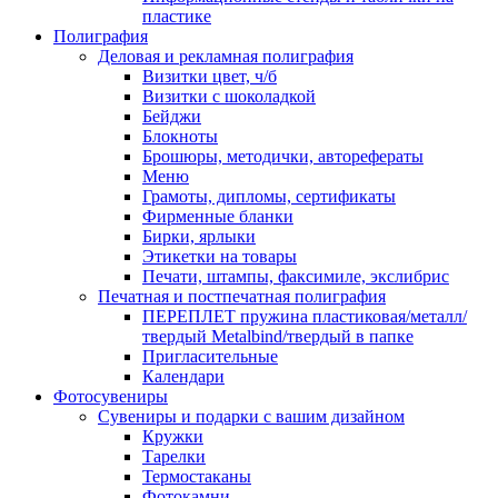
пластике
Полиграфия
Деловая и рекламная полиграфия
Визитки цвет, ч/б
Визитки с шоколадкой
Бейджи
Блокноты
Брошюры, методички, авторефераты
Меню
Грамоты, дипломы, сертификаты
Фирменные бланки
Бирки, ярлыки
Этикетки на товары
Печати, штампы, факсимиле, экслибрис
Печатная и постпечатная полиграфия
ПЕРЕПЛЕТ пружина пластиковая/металл/
твердый Metalbind/твердый в папке
Пригласительные
Календари
Фотосувениры
Сувениры и подарки с вашим дизайном
Кружки
Тарелки
Термостаканы
Фотокамни