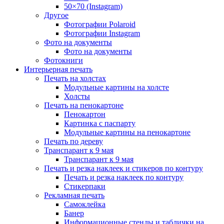
50×70 (Instagram)
Другое
Фотографии Polaroid
Фотографии Instagram
Фото на документы
Фото на документы
Фотокниги
Интерьерная печать
Печать на холстах
Модульные картины на холсте
Холсты
Печать на пенокартоне
Пенокартон
Картинка с паспарту
Модульные картины на пенокартоне
Печать по дереву
Транспарант к 9 мая
Транспарант к 9 мая
Печать и резка наклеек и стикеров по контуру
Печать и резка наклеек по контуру
Стикерпаки
Рекламная печать
Самоклейка
Банер
Информационные стенды и таблички на