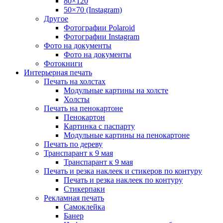
80×120
50×70 (Instagram)
Другое
Фотографии Polaroid
Фотографии Instagram
Фото на документы
Фото на документы
Фотокниги
Интерьерная печать
Печать на холстах
Модульные картины на холсте
Холсты
Печать на пенокартоне
Пенокартон
Картинка с паспарту
Модульные картины на пенокартоне
Печать по дереву
Транспарант к 9 мая
Транспарант к 9 мая
Печать и резка наклеек и стикеров по контуру
Печать и резка наклеек по контуру
Стикерпаки
Рекламная печать
Самоклейка
Банер