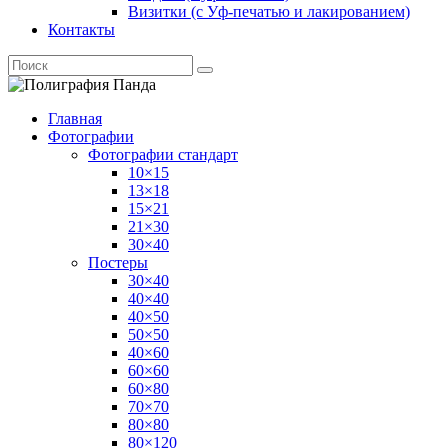
Визитки (с Уф-печатью и лакированием)
Контакты
Главная
Фотографии
Фотографии стандарт
10×15
13×18
15×21
21×30
30×40
Постеры
30×40
40×40
40×50
50×50
40×60
60×60
60×80
70×70
80×80
80×120