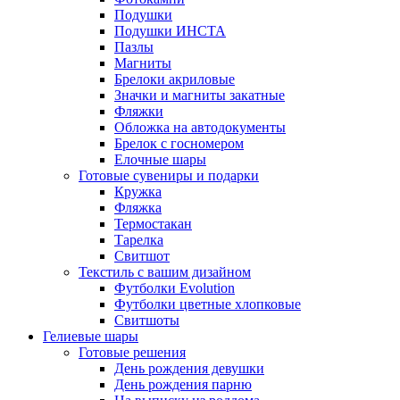
Подушки
Подушки ИНСТА
Пазлы
Магниты
Брелоки акриловые
Значки и магниты закатные
Фляжки
Обложка на автодокументы
Брелок с госномером
Елочные шары
Готовые сувениры и подарки
Кружка
Фляжка
Термостакан
Тарелка
Свитшот
Текстиль с вашим дизайном
Футболки Evolution
Футболки цветные хлопковые
Свитшоты
Гелиевые шары
Готовые решения
День рождения девушки
День рождения парню