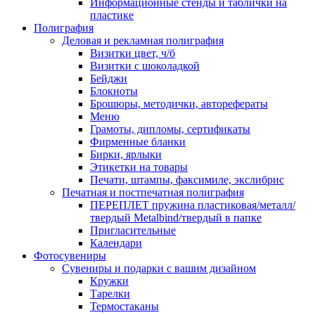
Информационные стенды и таблички на
пластике
Полиграфия
Деловая и рекламная полиграфия
Визитки цвет, ч/б
Визитки с шоколадкой
Бейджи
Блокноты
Брошюры, методички, авторефераты
Меню
Грамоты, дипломы, сертификаты
Фирменные бланки
Бирки, ярлыки
Этикетки на товары
Печати, штампы, факсимиле, экслибрис
Печатная и постпечатная полиграфия
ПЕРЕПЛЕТ пружина пластиковая/металл/
твердый Metalbind/твердый в папке
Пригласительные
Календари
Фотосувениры
Сувениры и подарки с вашим дизайном
Кружки
Тарелки
Термостаканы