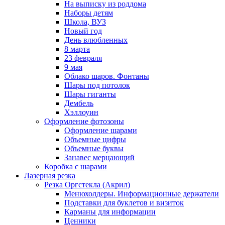
На выписку из роддома
Наборы детям
Школа, ВУЗ
Новый год
День влюбленных
8 марта
23 февраля
9 мая
Облако шаров. Фонтаны
Шары под потолок
Шары гиганты
Дембель
Хэллоуин
Оформление фотозоны
Оформление шарами
Объемные цифры
Объемные буквы
Занавес мерцающий
Коробка с шарами
Лазерная резка
Резка Оргстекла (Акрил)
Менюхолдеры. Информационные держатели
Подставки для буклетов и визиток
Карманы для информации
Ценники