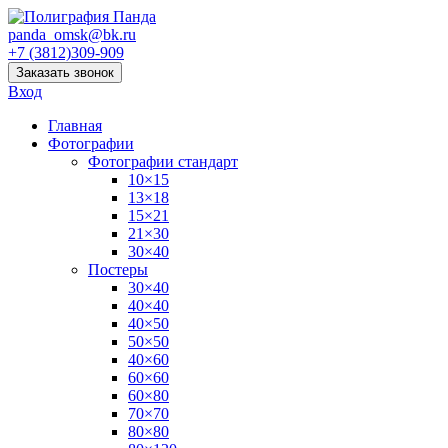
panda_omsk@bk.ru
+7 (3812)309-909
Заказать звонок
Вход
Главная
Фотографии
Фотографии стандарт
10×15
13×18
15×21
21×30
30×40
Постеры
30×40
40×40
40×50
50×50
40×60
60×60
60×80
70×70
80×80