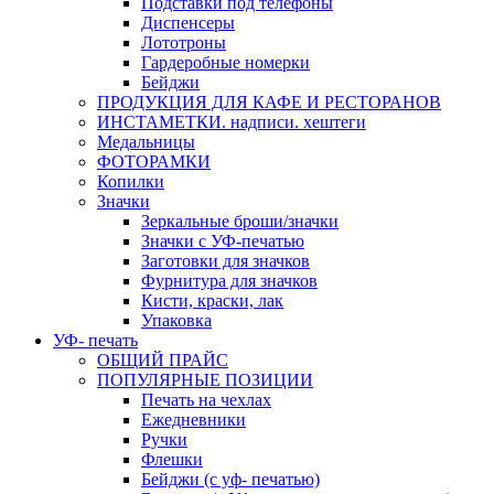
Подставки под телефоны
Диспенсеры
Лототроны
Гардеробные номерки
Бейджи
ПРОДУКЦИЯ ДЛЯ КАФЕ И РЕСТОРАНОВ
ИНСТАМЕТКИ. надписи. хештеги
Медальницы
ФОТОРАМКИ
Копилки
Значки
Зеркальные броши/значки
Значки с УФ-печатью
Заготовки для значков
Фурнитура для значков
Кисти, краски, лак
Упаковка
УФ- печать
ОБЩИЙ ПРАЙС
ПОПУЛЯРНЫЕ ПОЗИЦИИ
Печать на чехлах
Ежедневники
Ручки
Флешки
Бейджи (с уф- печатью)