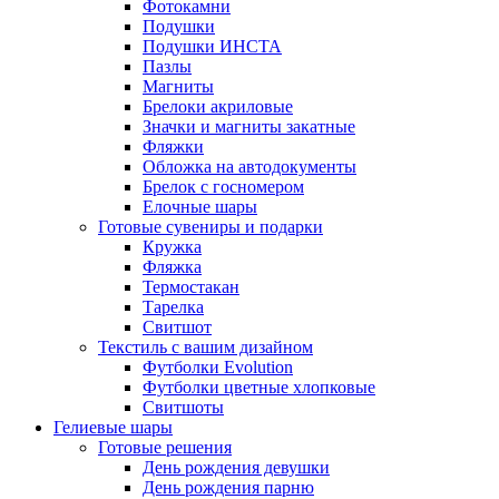
Фотокамни
Подушки
Подушки ИНСТА
Пазлы
Магниты
Брелоки акриловые
Значки и магниты закатные
Фляжки
Обложка на автодокументы
Брелок с госномером
Елочные шары
Готовые сувениры и подарки
Кружка
Фляжка
Термостакан
Тарелка
Свитшот
Текстиль с вашим дизайном
Футболки Evolution
Футболки цветные хлопковые
Свитшоты
Гелиевые шары
Готовые решения
День рождения девушки
День рождения парню