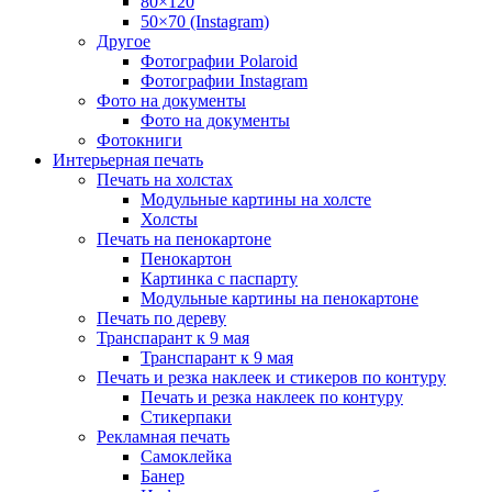
80×120
50×70 (Instagram)
Другое
Фотографии Polaroid
Фотографии Instagram
Фото на документы
Фото на документы
Фотокниги
Интерьерная печать
Печать на холстах
Модульные картины на холсте
Холсты
Печать на пенокартоне
Пенокартон
Картинка с паспарту
Модульные картины на пенокартоне
Печать по дереву
Транспарант к 9 мая
Транспарант к 9 мая
Печать и резка наклеек и стикеров по контуру
Печать и резка наклеек по контуру
Стикерпаки
Рекламная печать
Самоклейка
Банер