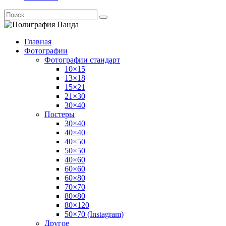
Главная
Фотографии
Фотографии стандарт
10×15
13×18
15×21
21×30
30×40
Постеры
30×40
40×40
40×50
50×50
40×60
60×60
60×80
70×70
80×80
80×120
50×70 (Instagram)
Другое