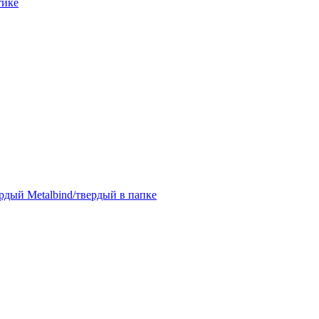
тике
дый Metalbind/твердый в папке