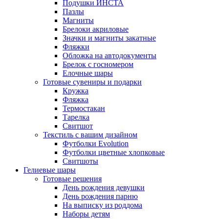
Подушки ИНСТА
Пазлы
Магниты
Брелоки акриловые
Значки и магниты закатные
Фляжки
Обложка на автодокументы
Брелок с госномером
Елочные шары
Готовые сувениры и подарки
Кружка
Фляжка
Термостакан
Тарелка
Свитшот
Текстиль с вашим дизайном
Футболки Evolution
Футболки цветные хлопковые
Свитшоты
Гелиевые шары
Готовые решения
День рождения девушки
День рождения парню
На выписку из роддома
Наборы детям