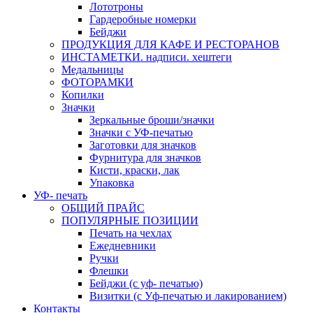
Лототроны
Гардеробные номерки
Бейджи
ПРОДУКЦИЯ ДЛЯ КАФЕ И РЕСТОРАНОВ
ИНСТАМЕТКИ. надписи. хештеги
Медальницы
ФОТОРАМКИ
Копилки
Значки
Зеркальные броши/значки
Значки с УФ-печатью
Заготовки для значков
Фурнитура для значков
Кисти, краски, лак
Упаковка
УФ- печать
ОБЩИЙ ПРАЙС
ПОПУЛЯРНЫЕ ПОЗИЦИИ
Печать на чехлах
Ежедневники
Ручки
Флешки
Бейджи (с уф- печатью)
Визитки (с Уф-печатью и лакированием)
Контакты