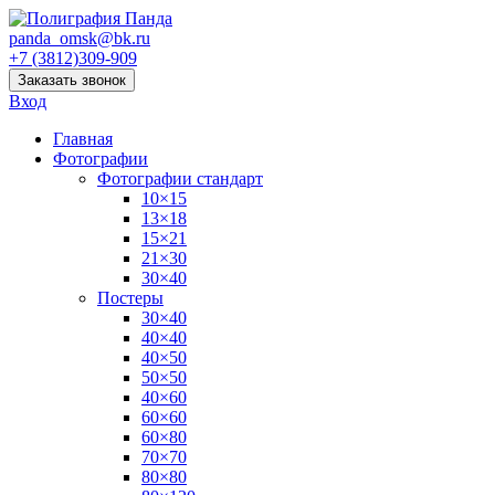
panda_omsk@bk.ru
+7 (3812)309-909
Заказать звонок
Вход
Главная
Фотографии
Фотографии стандарт
10×15
13×18
15×21
21×30
30×40
Постеры
30×40
40×40
40×50
50×50
40×60
60×60
60×80
70×70
80×80