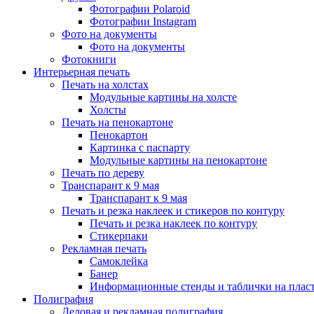
Фотографии Polaroid
Фотографии Instagram
Фото на документы
Фото на документы
Фотокниги
Интерьерная печать
Печать на холстах
Модульные картины на холсте
Холсты
Печать на пенокартоне
Пенокартон
Картинка с паспарту
Модульные картины на пенокартоне
Печать по дереву
Транспарант к 9 мая
Транспарант к 9 мая
Печать и резка наклеек и стикеров по контуру
Печать и резка наклеек по контуру
Стикерпаки
Рекламная печать
Самоклейка
Банер
Информационные стенды и таблички на плас
Полиграфия
Деловая и рекламная полиграфия