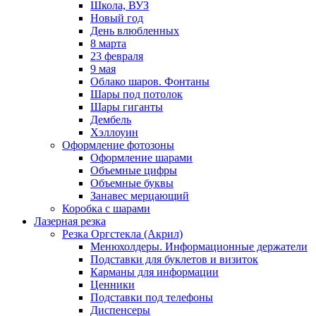
Школа, ВУЗ
Новый год
День влюбленных
8 марта
23 февраля
9 мая
Облако шаров. Фонтаны
Шары под потолок
Шары гиганты
Дембель
Хэллоуин
Оформление фотозоны
Оформление шарами
Объемные цифры
Объемные буквы
Занавес мерцающий
Коробка с шарами
Лазерная резка
Резка Оргстекла (Акрил)
Менюхолдеры. Информационные держатели
Подставки для буклетов и визиток
Карманы для информации
Ценники
Подставки под телефоны
Диспенсеры