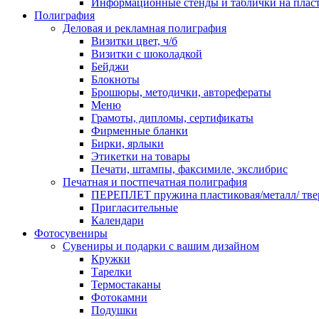
Информационные стенды и таблички на плас
Полиграфия
Деловая и рекламная полиграфия
Визитки цвет, ч/б
Визитки с шоколадкой
Бейджи
Блокноты
Брошюры, методички, авторефераты
Меню
Грамоты, дипломы, сертификаты
Фирменные бланки
Бирки, ярлыки
Этикетки на товары
Печати, штампы, факсимиле, экслибрис
Печатная и постпечатная полиграфия
ПЕРЕПЛЕТ пружина пластиковая/металл/ твер
Пригласительные
Календари
Фотосувениры
Сувениры и подарки с вашим дизайном
Кружки
Тарелки
Термостаканы
Фотокамни
Подушки