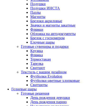
Подушки
Подушки ИНСТА
Пазлы
Магниты
Брелоки акриловые
Значки и магниты закатные
Фляжки
Обложка на автодокументы
Брелок с госномером
Елочные шары
Готовые сувениры и подарки
Кружка
Фляжка
Термостакан
Тарелка
Свитшот
Текстиль с вашим дизайном
Футболки Evolution
Футболки цветные хлопковые
Свитшоты
Гелиевые шары
Готовые решения
День рождения девушки
День рождения парню