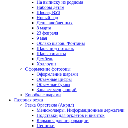
На выписку из роддома
Наборы детям
Школа, ВУЗ
Новый год
День влюбленных
8 марта
23 февраля
9 мая
Облако шаров. Фонтаны
Шары под потолок
Шары гиганты
Дембель
Хэллоуин
Оформление фотозоны
Оформление шарами
Объемные цифры
Объемные буквы
Занавес мерцающий
Коробка с шарами
Лазерная резка
Резка Оргстекла (Акрил)
Менюхолдеры. Информационные держатели
Подставки для буклетов и визиток
Карманы для информации
Ценники