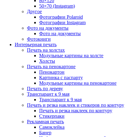
80×120
50×70 (Instagram)
Другое
Фотографии Polaroid
Фотографии Instagram
Фото на документы
Фото на документы
Фотокниги
Интерьерная печать
Печать на холстах
Модульные картины на холсте
Холсты
Печать на пенокартоне
Пенокартон
Картинка с паспарту
Модульные картины на пенокартоне
Печать по дереву
Транспарант к 9 мая
Транспарант к 9 мая
Печать и резка наклеек и стикеров по контуру
Печать и резка наклеек по контуру
Стикерпаки
Рекламная печать
Самоклейка
Банер