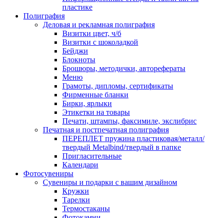
пластике
Полиграфия
Деловая и рекламная полиграфия
Визитки цвет, ч/б
Визитки с шоколадкой
Бейджи
Блокноты
Брошюры, методички, авторефераты
Меню
Грамоты, дипломы, сертификаты
Фирменные бланки
Бирки, ярлыки
Этикетки на товары
Печати, штампы, факсимиле, экслибрис
Печатная и постпечатная полиграфия
ПЕРЕПЛЕТ пружина пластиковая/металл/
твердый Metalbind/твердый в папке
Пригласительные
Календари
Фотосувениры
Сувениры и подарки с вашим дизайном
Кружки
Тарелки
Термостаканы
Фотокамни