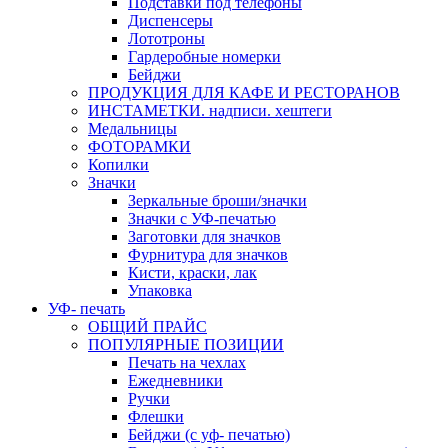
Подставки под телефоны
Диспенсеры
Лототроны
Гардеробные номерки
Бейджи
ПРОДУКЦИЯ ДЛЯ КАФЕ И РЕСТОРАНОВ
ИНСТАМЕТКИ. надписи. хештеги
Медальницы
ФОТОРАМКИ
Копилки
Значки
Зеркальные броши/значки
Значки с УФ-печатью
Заготовки для значков
Фурнитура для значков
Кисти, краски, лак
Упаковка
УФ- печать
ОБЩИЙ ПРАЙС
ПОПУЛЯРНЫЕ ПОЗИЦИИ
Печать на чехлах
Ежедневники
Ручки
Флешки
Бейджи (с уф- печатью)