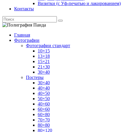
Визитки (с Уф-печатью и лакированием)
Контакты
Главная
Фотографии
Фотографии стандарт
10×15
13×18
15×21
21×30
30×40
Постеры
30×40
40×40
40×50
50×50
40×60
60×60
60×80
70×70
80×80
80×120