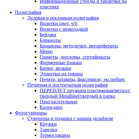
Информационные стенды и таблички на
пластике
Полиграфия
Деловая и рекламная полиграфия
Визитки цвет, ч/б
Визитки с шоколадкой
Бейджи
Блокноты
Брошюры, методички, авторефераты
Меню
Грамоты, дипломы, сертификаты
Фирменные бланки
Бирки, ярлыки
Этикетки на товары
Печати, штампы, факсимиле, экслибрис
Печатная и постпечатная полиграфия
ПЕРЕПЛЕТ пружина пластиковая/металл/
твердый Metalbind/твердый в папке
Пригласительные
Календари
Фотосувениры
Сувениры и подарки с вашим дизайном
Кружки
Тарелки
Термостаканы