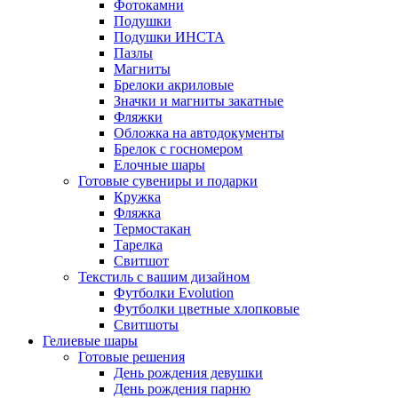
Фотокамни
Подушки
Подушки ИНСТА
Пазлы
Магниты
Брелоки акриловые
Значки и магниты закатные
Фляжки
Обложка на автодокументы
Брелок с госномером
Елочные шары
Готовые сувениры и подарки
Кружка
Фляжка
Термостакан
Тарелка
Свитшот
Текстиль с вашим дизайном
Футболки Evolution
Футболки цветные хлопковые
Свитшоты
Гелиевые шары
Готовые решения
День рождения девушки
День рождения парню