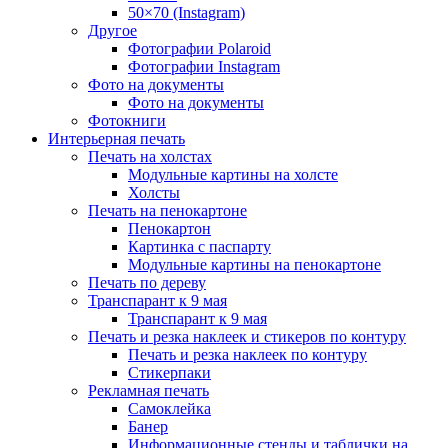
50×70 (Instagram)
Другое
Фотографии Polaroid
Фотографии Instagram
Фото на документы
Фото на документы
Фотокниги
Интерьерная печать
Печать на холстах
Модульные картины на холсте
Холсты
Печать на пенокартоне
Пенокартон
Картинка с паспарту
Модульные картины на пенокартоне
Печать по дереву
Транспарант к 9 мая
Транспарант к 9 мая
Печать и резка наклеек и стикеров по контуру
Печать и резка наклеек по контуру
Стикерпаки
Рекламная печать
Самоклейка
Банер
Информационные стенды и таблички на