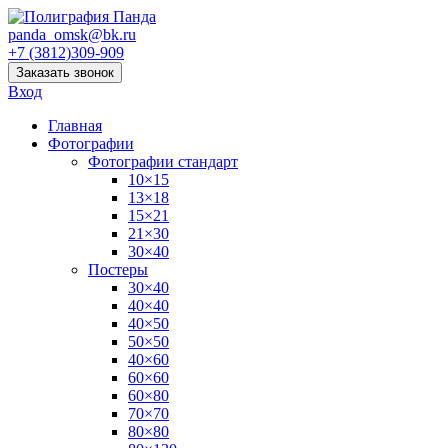
panda_omsk@bk.ru
+7 (3812)309-909
Заказать звонок
Вход
Главная
Фотографии
Фотографии стандарт
10×15
13×18
15×21
21×30
30×40
Постеры
30×40
40×40
40×50
50×50
40×60
60×60
60×80
70×70
80×80