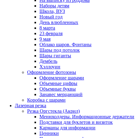
На выписку из роддома
Наборы детям
Школа, ВУЗ
Новый год
День влюбленных
8 марта
23 февраля
9 мая
Облако шаров. Фонтаны
Шары под потолок
Шары гиганты
Дембель
Хэллоуин
Оформление фотозоны
Оформление шарами
Объемные цифры
Объемные буквы
Занавес мерцающий
Коробка с шарами
Лазерная резка
Резка Оргстекла (Акрил)
Менюхолдеры. Информационные держатели
Подставки для буклетов и визиток
Карманы для информации
Ценники