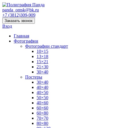
panda_omsk@bk.ru
+7 (3812)309-909
Заказать звонок
Вход
Главная
Фотографии
Фотографии стандарт
10×15
13×18
15×21
21×30
30×40
Постеры
30×40
40×40
40×50
50×50
40×60
60×60
60×80
70×70
80×80