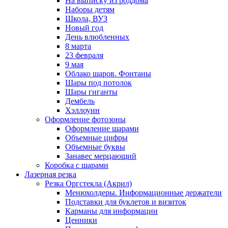
На выписку из роддома
Наборы детям
Школа, ВУЗ
Новый год
День влюбленных
8 марта
23 февраля
9 мая
Облако шаров. Фонтаны
Шары под потолок
Шары гиганты
Дембель
Хэллоуин
Оформление фотозоны
Оформление шарами
Объемные цифры
Объемные буквы
Занавес мерцающий
Коробка с шарами
Лазерная резка
Резка Оргстекла (Акрил)
Менюхолдеры. Информационные держатели
Подставки для буклетов и визиток
Карманы для информации
Ценники