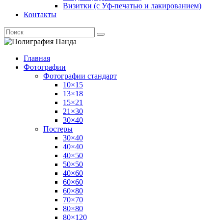
Визитки (с Уф-печатью и лакированием)
Контакты
Главная
Фотографии
Фотографии стандарт
10×15
13×18
15×21
21×30
30×40
Постеры
30×40
40×40
40×50
50×50
40×60
60×60
60×80
70×70
80×80
80×120