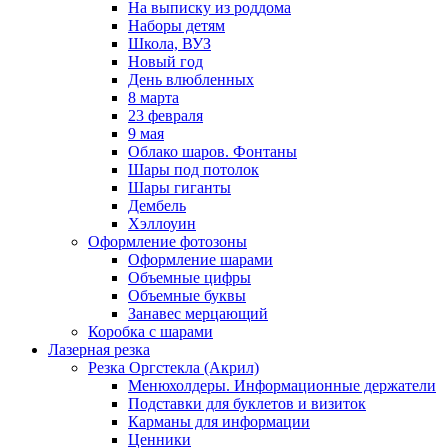
На выписку из роддома
Наборы детям
Школа, ВУЗ
Новый год
День влюбленных
8 марта
23 февраля
9 мая
Облако шаров. Фонтаны
Шары под потолок
Шары гиганты
Дембель
Хэллоуин
Оформление фотозоны
Оформление шарами
Объемные цифры
Объемные буквы
Занавес мерцающий
Коробка с шарами
Лазерная резка
Резка Оргстекла (Акрил)
Менюхолдеры. Информационные держатели
Подставки для буклетов и визиток
Карманы для информации
Ценники