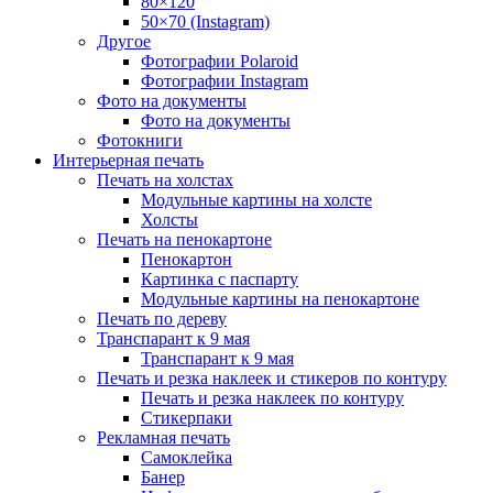
80×120
50×70 (Instagram)
Другое
Фотографии Polaroid
Фотографии Instagram
Фото на документы
Фото на документы
Фотокниги
Интерьерная печать
Печать на холстах
Модульные картины на холсте
Холсты
Печать на пенокартоне
Пенокартон
Картинка с паспарту
Модульные картины на пенокартоне
Печать по дереву
Транспарант к 9 мая
Транспарант к 9 мая
Печать и резка наклеек и стикеров по контуру
Печать и резка наклеек по контуру
Стикерпаки
Рекламная печать
Самоклейка
Банер