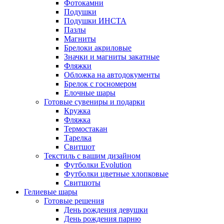
Фотокамни
Подушки
Подушки ИНСТА
Пазлы
Магниты
Брелоки акриловые
Значки и магниты закатные
Фляжки
Обложка на автодокументы
Брелок с госномером
Елочные шары
Готовые сувениры и подарки
Кружка
Фляжка
Термостакан
Тарелка
Свитшот
Текстиль с вашим дизайном
Футболки Evolution
Футболки цветные хлопковые
Свитшоты
Гелиевые шары
Готовые решения
День рождения девушки
День рождения парню