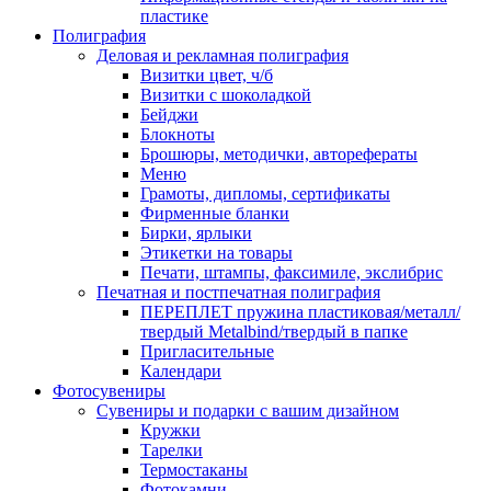
пластике
Полиграфия
Деловая и рекламная полиграфия
Визитки цвет, ч/б
Визитки с шоколадкой
Бейджи
Блокноты
Брошюры, методички, авторефераты
Меню
Грамоты, дипломы, сертификаты
Фирменные бланки
Бирки, ярлыки
Этикетки на товары
Печати, штампы, факсимиле, экслибрис
Печатная и постпечатная полиграфия
ПЕРЕПЛЕТ пружина пластиковая/металл/
твердый Metalbind/твердый в папке
Пригласительные
Календари
Фотосувениры
Сувениры и подарки с вашим дизайном
Кружки
Тарелки
Термостаканы
Фотокамни