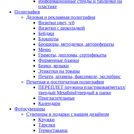
Информационные стенды и таблички на
пластике
Полиграфия
Деловая и рекламная полиграфия
Визитки цвет, ч/б
Визитки с шоколадкой
Бейджи
Блокноты
Брошюры, методички, авторефераты
Меню
Грамоты, дипломы, сертификаты
Фирменные бланки
Бирки, ярлыки
Этикетки на товары
Печати, штампы, факсимиле, экслибрис
Печатная и постпечатная полиграфия
ПЕРЕПЛЕТ пружина пластиковая/металл/
твердый Metalbind/твердый в папке
Пригласительные
Календари
Фотосувениры
Сувениры и подарки с вашим дизайном
Кружки
Тарелки
Термостаканы