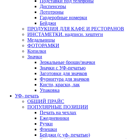
Подставки под телефоны
Диспенсеры
Лототроны
Гардеробные номерки
Бейджи
ПРОДУКЦИЯ ДЛЯ КАФЕ И РЕСТОРАНОВ
ИНСТАМЕТКИ. надписи. хештеги
Медальницы
ФОТОРАМКИ
Копилки
Значки
Зеркальные броши/значки
Значки с УФ-печатью
Заготовки для значков
Фурнитура для значков
Кисти, краски, лак
Упаковка
УФ- печать
ОБЩИЙ ПРАЙС
ПОПУЛЯРНЫЕ ПОЗИЦИИ
Печать на чехлах
Ежедневники
Ручки
Флешки
Бейджи (с уф- печатью)