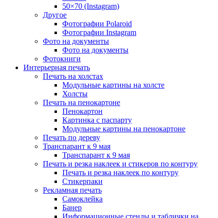
50×70 (Instagram)
Другое
Фотографии Polaroid
Фотографии Instagram
Фото на документы
Фото на документы
Фотокниги
Интерьерная печать
Печать на холстах
Модульные картины на холсте
Холсты
Печать на пенокартоне
Пенокартон
Картинка с паспарту
Модульные картины на пенокартоне
Печать по дереву
Транспарант к 9 мая
Транспарант к 9 мая
Печать и резка наклеек и стикеров по контуру
Печать и резка наклеек по контуру
Стикерпаки
Рекламная печать
Самоклейка
Банер
Информационные стенды и таблички на