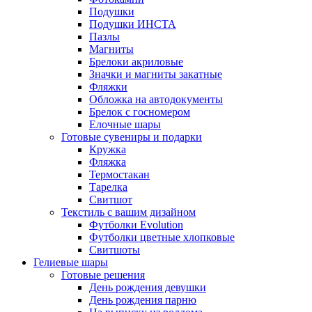
Подушки
Подушки ИНСТА
Пазлы
Магниты
Брелоки акриловые
Значки и магниты закатные
Фляжки
Обложка на автодокументы
Брелок с госномером
Елочные шары
Готовые сувениры и подарки
Кружка
Фляжка
Термостакан
Тарелка
Свитшот
Текстиль с вашим дизайном
Футболки Evolution
Футболки цветные хлопковые
Свитшоты
Гелиевые шары
Готовые решения
День рождения девушки
День рождения парню