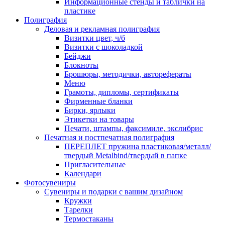
Информационные стенды и таблички на
пластике
Полиграфия
Деловая и рекламная полиграфия
Визитки цвет, ч/б
Визитки с шоколадкой
Бейджи
Блокноты
Брошюры, методички, авторефераты
Меню
Грамоты, дипломы, сертификаты
Фирменные бланки
Бирки, ярлыки
Этикетки на товары
Печати, штампы, факсимиле, экслибрис
Печатная и постпечатная полиграфия
ПЕРЕПЛЕТ пружина пластиковая/металл/
твердый Metalbind/твердый в папке
Пригласительные
Календари
Фотосувениры
Сувениры и подарки с вашим дизайном
Кружки
Тарелки
Термостаканы