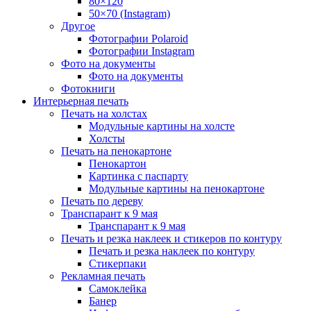
80×120
50×70 (Instagram)
Другое
Фотографии Polaroid
Фотографии Instagram
Фото на документы
Фото на документы
Фотокниги
Интерьерная печать
Печать на холстах
Модульные картины на холсте
Холсты
Печать на пенокартоне
Пенокартон
Картинка с паспарту
Модульные картины на пенокартоне
Печать по дереву
Транспарант к 9 мая
Транспарант к 9 мая
Печать и резка наклеек и стикеров по контуру
Печать и резка наклеек по контуру
Стикерпаки
Рекламная печать
Самоклейка
Банер