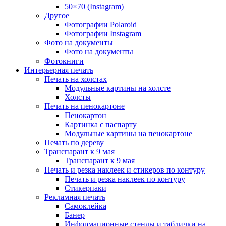
50×70 (Instagram)
Другое
Фотографии Polaroid
Фотографии Instagram
Фото на документы
Фото на документы
Фотокниги
Интерьерная печать
Печать на холстах
Модульные картины на холсте
Холсты
Печать на пенокартоне
Пенокартон
Картинка с паспарту
Модульные картины на пенокартоне
Печать по дереву
Транспарант к 9 мая
Транспарант к 9 мая
Печать и резка наклеек и стикеров по контуру
Печать и резка наклеек по контуру
Стикерпаки
Рекламная печать
Самоклейка
Банер
Информационные стенды и таблички на