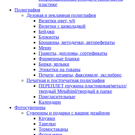
пластике
Полиграфия
Деловая и рекламная полиграфия
Визитки цвет, ч/б
Визитки с шоколадкой
Бейджи
Блокноты
Брошюры, методички, авторефераты
Меню
Грамоты, дипломы, сертификаты
Фирменные бланки
Бирки, ярлыки
Этикетки на товары
Печати, штампы, факсимиле, экслибрис
Печатная и постпечатная полиграфия
ПЕРЕПЛЕТ пружина пластиковая/металл/
твердый Metalbind/твердый в папке
Пригласительные
Календари
Фотосувениры
Сувениры и подарки с вашим дизайном
Кружки
Тарелки
Термостаканы
Фотокамни