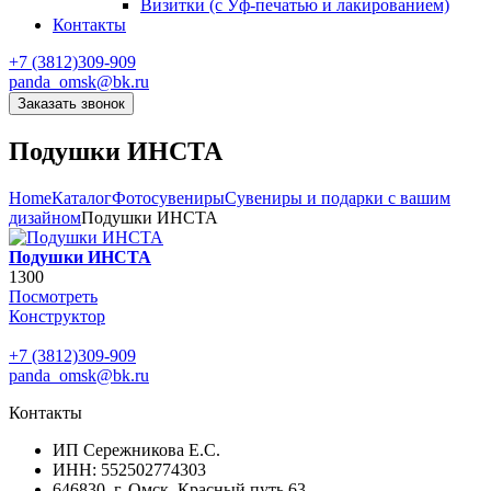
Визитки (с Уф-печатью и лакированием)
Контакты
+7 (3812)309-909
panda_omsk@bk.ru
Заказать звонок
Подушки ИНСТА
Home
Каталог
Фотосувениры
Сувениры и подарки с вашим
дизайном
Подушки ИНСТА
Подушки ИНСТА
1300
Посмотреть
Конструктор
+7 (3812)309-909
panda_omsk@bk.ru
Контакты
ИП Сережникова Е.С.
ИНН: 552502774303
646830, г. Омск, Красный путь 63