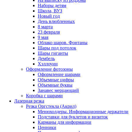
На выписку из роддома
Наборы детям
Школа, ВУЗ
Новый год
День влюбленных
8 марта
23 февраля
9 мая
Облако шаров. Фонтаны
Шары под потолок
Шары гиганты
Дембель
Хэллоуин
Оформление фотозоны
Оформление шарами
Объемные цифры
Объемные буквы
Занавес мерцающий
Коробка с шарами
Лазерная резка
Резка Оргстекла (Акрил)
Менюхолдеры. Информационные держатели
Подставки для буклетов и визиток
Карманы для информации
Ценники