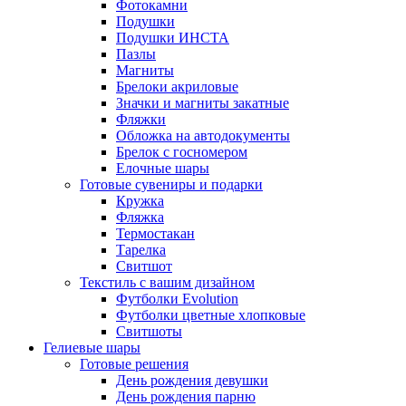
Фотокамни
Подушки
Подушки ИНСТА
Пазлы
Магниты
Брелоки акриловые
Значки и магниты закатные
Фляжки
Обложка на автодокументы
Брелок с госномером
Елочные шары
Готовые сувениры и подарки
Кружка
Фляжка
Термостакан
Тарелка
Свитшот
Текстиль с вашим дизайном
Футболки Evolution
Футболки цветные хлопковые
Свитшоты
Гелиевые шары
Готовые решения
День рождения девушки
День рождения парню