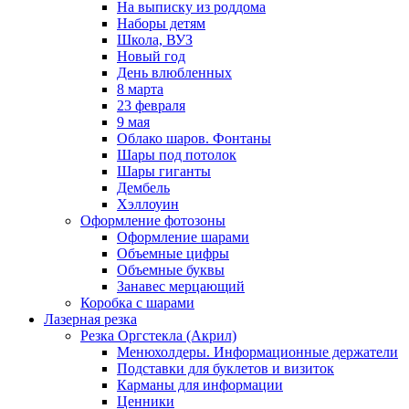
На выписку из роддома
Наборы детям
Школа, ВУЗ
Новый год
День влюбленных
8 марта
23 февраля
9 мая
Облако шаров. Фонтаны
Шары под потолок
Шары гиганты
Дембель
Хэллоуин
Оформление фотозоны
Оформление шарами
Объемные цифры
Объемные буквы
Занавес мерцающий
Коробка с шарами
Лазерная резка
Резка Оргстекла (Акрил)
Менюхолдеры. Информационные держатели
Подставки для буклетов и визиток
Карманы для информации
Ценники