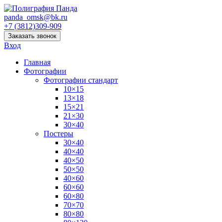
panda_omsk@bk.ru
+7 (3812)309-909
Заказать звонок
Вход
Главная
Фотографии
Фотографии стандарт
10×15
13×18
15×21
21×30
30×40
Постеры
30×40
40×40
40×50
50×50
40×60
60×60
60×80
70×70
80×80