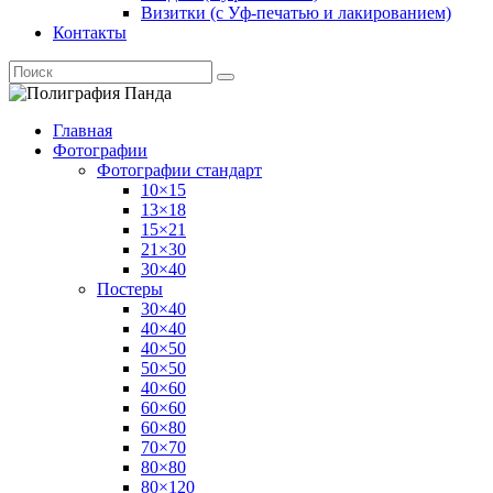
Визитки (с Уф-печатью и лакированием)
Контакты
Главная
Фотографии
Фотографии стандарт
10×15
13×18
15×21
21×30
30×40
Постеры
30×40
40×40
40×50
50×50
40×60
60×60
60×80
70×70
80×80
80×120