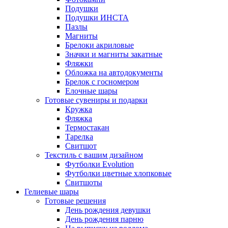
Подушки
Подушки ИНСТА
Пазлы
Магниты
Брелоки акриловые
Значки и магниты закатные
Фляжки
Обложка на автодокументы
Брелок с госномером
Елочные шары
Готовые сувениры и подарки
Кружка
Фляжка
Термостакан
Тарелка
Свитшот
Текстиль с вашим дизайном
Футболки Evolution
Футболки цветные хлопковые
Свитшоты
Гелиевые шары
Готовые решения
День рождения девушки
День рождения парню