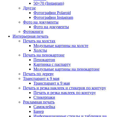
50×70 (Instagram)
Другое
Фотографии Polaroid
Фотографии Instagram
Фото на документы
Фото на документы
Фотокниги
Интерьерная печать
Печать на холстах
Модульные картины на холсте
Холсты
Печать на пенокартоне
Пенокартон
Картинка с паспарту
Модульные картины на пенокартоне
Печать по дереву
Транспарант к 9 мая
Транспарант к 9 мая
Печать и резка наклеек и стикеров по контуру
Печать и резка наклеек по контуру
Стикерпаки
Рекламная печать
Самоклейка
Банер
Информационные стенды и таблички на