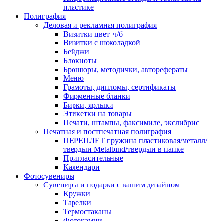
пластике
Полиграфия
Деловая и рекламная полиграфия
Визитки цвет, ч/б
Визитки с шоколадкой
Бейджи
Блокноты
Брошюры, методички, авторефераты
Меню
Грамоты, дипломы, сертификаты
Фирменные бланки
Бирки, ярлыки
Этикетки на товары
Печати, штампы, факсимиле, экслибрис
Печатная и постпечатная полиграфия
ПЕРЕПЛЕТ пружина пластиковая/металл/
твердый Metalbind/твердый в папке
Пригласительные
Календари
Фотосувениры
Сувениры и подарки с вашим дизайном
Кружки
Тарелки
Термостаканы
Фотокамни