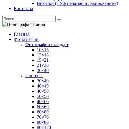
Визитки (с Уф-печатью и лакированием)
Контакты
Главная
Фотографии
Фотографии стандарт
10×15
13×18
15×21
21×30
30×40
Постеры
30×40
40×40
40×50
50×50
40×60
60×60
60×80
70×70
80×80
80×120