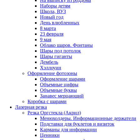
На выписку из роддома
Наборы детям
Школа, ВУЗ
Новый год
День влюбленных
8 марта
23 февраля
9 мая
Облако шаров. Фонтаны
Шары под потолок
Шары гиганты
Дембель
Хэллоуин
Оформление фотозоны
Оформление шарами
Объемные цифры
Объемные буквы
Занавес мерцающий
Коробка с шарами
Лазерная резка
Резка Оргстекла (Акрил)
Менюхолдеры. Информационные держатели
Подставки для буклетов и визиток
Карманы для информации
Ценники