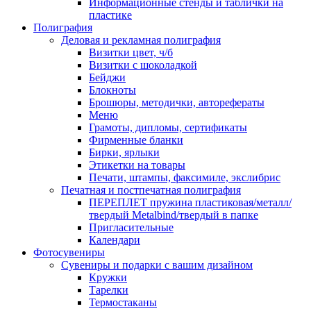
Информационные стенды и таблички на
пластике
Полиграфия
Деловая и рекламная полиграфия
Визитки цвет, ч/б
Визитки с шоколадкой
Бейджи
Блокноты
Брошюры, методички, авторефераты
Меню
Грамоты, дипломы, сертификаты
Фирменные бланки
Бирки, ярлыки
Этикетки на товары
Печати, штампы, факсимиле, экслибрис
Печатная и постпечатная полиграфия
ПЕРЕПЛЕТ пружина пластиковая/металл/
твердый Metalbind/твердый в папке
Пригласительные
Календари
Фотосувениры
Сувениры и подарки с вашим дизайном
Кружки
Тарелки
Термостаканы