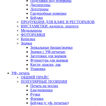
Подставки под телефоны
Диспенсеры
Лототроны
Гардеробные номерки
Бейджи
ПРОДУКЦИЯ ДЛЯ КАФЕ И РЕСТОРАНОВ
ИНСТАМЕТКИ. надписи. хештеги
Медальницы
ФОТОРАМКИ
Копилки
Значки
Зеркальные броши/значки
Значки с УФ-печатью
Заготовки для значков
Фурнитура для значков
Кисти, краски, лак
Упаковка
УФ- печать
ОБЩИЙ ПРАЙС
ПОПУЛЯРНЫЕ ПОЗИЦИИ
Печать на чехлах
Ежедневники
Ручки
Флешки
Бейджи (с уф- печатью)