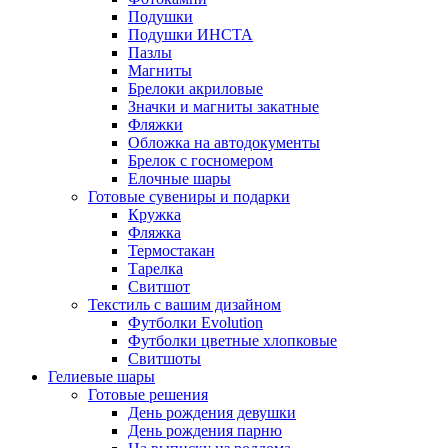
Подушки
Подушки ИНСТА
Пазлы
Магниты
Брелоки акриловые
Значки и магниты закатные
Фляжки
Обложка на автодокументы
Брелок с госномером
Елочные шары
Готовые сувениры и подарки
Кружка
Фляжка
Термостакан
Тарелка
Свитшот
Текстиль с вашим дизайном
Футболки Evolution
Футболки цветные хлопковые
Свитшоты
Гелиевые шары
Готовые решения
День рождения девушки
День рождения парню