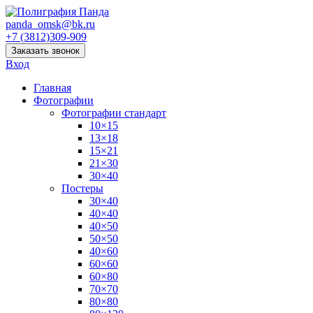
panda_omsk@bk.ru
+7 (3812)309-909
Заказать звонок
Вход
Главная
Фотографии
Фотографии стандарт
10×15
13×18
15×21
21×30
30×40
Постеры
30×40
40×40
40×50
50×50
40×60
60×60
60×80
70×70
80×80