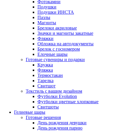
Фотокамни
Подушки
Подушки ИНСТА
Пазлы
Магниты
Брелоки акриловые
Значки и магниты закатные
Фляжки
Обложка на автодокументы
Брелок с госномером
Елочные шары
Готовые сувениры и подарки
Кружка
Фляжка
Термостакан
Тарелка
Свитшот
Текстиль с вашим дизайном
Футболки Evolution
Футболки цветные хлопковые
Свитшоты
Гелиевые шары
Готовые решения
День рождения девушки
День рождения парню