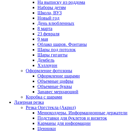
На выписку из роддома
Наборы детям
Школа, ВУЗ
Новый год
День влюбленных
8 марта
23 февраля
9 мая
Облако шаров. Фонтаны
Шары под потолок
Шары гиганты
Дембель
Хэллоуин
Оформление фотозоны
Оформление шарами
Объемные цифры
Объемные буквы
Занавес мерцающий
Коробка с шарами
Лазерная резка
Резка Оргстекла (Акрил)
Менюхолдеры. Информационные держатели
Подставки для буклетов и визиток
Карманы для информации
Ценники