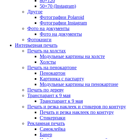
80×120
50×70 (Instagram)
Другое
Фотографии Polaroid
Фотографии Instagram
Фото на документы
Фото на документы
Фотокниги
Интерьерная печать
Печать на холстах
Модульные картины на холсте
Холсты
Печать на пенокартоне
Пенокартон
Картинка с паспарту
Модульные картины на пенокартоне
Печать по дереву
Транспарант к 9 мая
Транспарант к 9 мая
Печать и резка наклеек и стикеров по контуру
Печать и резка наклеек по контуру
Стикерпаки
Рекламная печать
Самоклейка
Банер