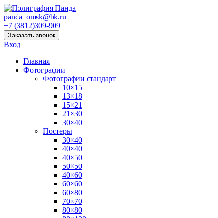
panda_omsk@bk.ru
+7 (3812)309-909
Заказать звонок
Вход
Главная
Фотографии
Фотографии стандарт
10×15
13×18
15×21
21×30
30×40
Постеры
30×40
40×40
40×50
50×50
40×60
60×60
60×80
70×70
80×80