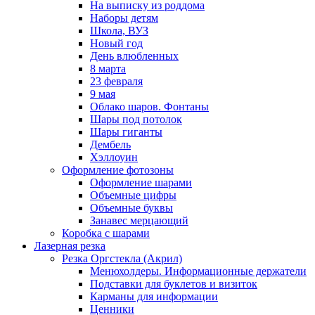
На выписку из роддома
Наборы детям
Школа, ВУЗ
Новый год
День влюбленных
8 марта
23 февраля
9 мая
Облако шаров. Фонтаны
Шары под потолок
Шары гиганты
Дембель
Хэллоуин
Оформление фотозоны
Оформление шарами
Объемные цифры
Объемные буквы
Занавес мерцающий
Коробка с шарами
Лазерная резка
Резка Оргстекла (Акрил)
Менюхолдеры. Информационные держатели
Подставки для буклетов и визиток
Карманы для информации
Ценники