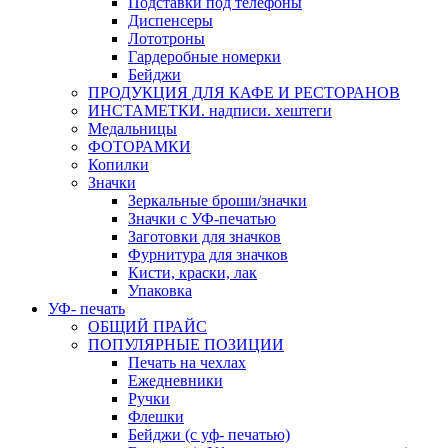
Подставки под телефоны
Диспенсеры
Лототроны
Гардеробные номерки
Бейджи
ПРОДУКЦИЯ ДЛЯ КАФЕ И РЕСТОРАНОВ
ИНСТАМЕТКИ. надписи. хештеги
Медальницы
ФОТОРАМКИ
Копилки
Значки
Зеркальные броши/значки
Значки с УФ-печатью
Заготовки для значков
Фурнитура для значков
Кисти, краски, лак
Упаковка
УФ- печать
ОБЩИЙ ПРАЙС
ПОПУЛЯРНЫЕ ПОЗИЦИИ
Печать на чехлах
Ежедневники
Ручки
Флешки
Бейджи (с уф- печатью)