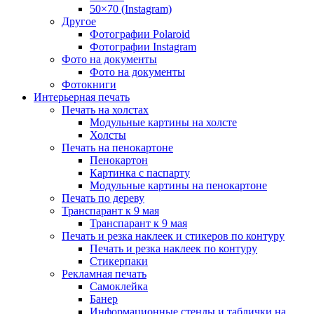
50×70 (Instagram)
Другое
Фотографии Polaroid
Фотографии Instagram
Фото на документы
Фото на документы
Фотокниги
Интерьерная печать
Печать на холстах
Модульные картины на холсте
Холсты
Печать на пенокартоне
Пенокартон
Картинка с паспарту
Модульные картины на пенокартоне
Печать по дереву
Транспарант к 9 мая
Транспарант к 9 мая
Печать и резка наклеек и стикеров по контуру
Печать и резка наклеек по контуру
Стикерпаки
Рекламная печать
Самоклейка
Банер
Информационные стенды и таблички на