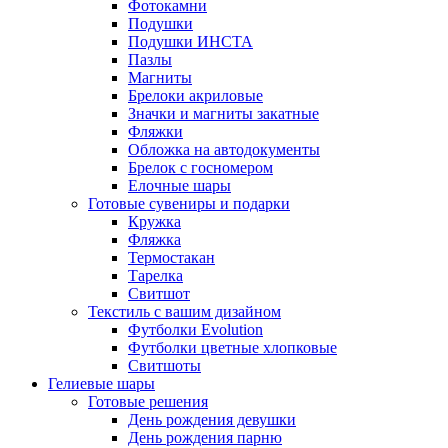
Фотокамни
Подушки
Подушки ИНСТА
Пазлы
Магниты
Брелоки акриловые
Значки и магниты закатные
Фляжки
Обложка на автодокументы
Брелок с госномером
Елочные шары
Готовые сувениры и подарки
Кружка
Фляжка
Термостакан
Тарелка
Свитшот
Текстиль с вашим дизайном
Футболки Evolution
Футболки цветные хлопковые
Свитшоты
Гелиевые шары
Готовые решения
День рождения девушки
День рождения парню