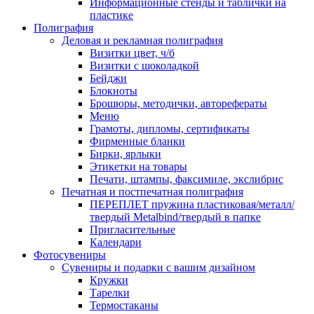
Информационные стенды и таблички на
пластике
Полиграфия
Деловая и рекламная полиграфия
Визитки цвет, ч/б
Визитки с шоколадкой
Бейджи
Блокноты
Брошюры, методички, авторефераты
Меню
Грамоты, дипломы, сертификаты
Фирменные бланки
Бирки, ярлыки
Этикетки на товары
Печати, штампы, факсимиле, экслибрис
Печатная и постпечатная полиграфия
ПЕРЕПЛЕТ пружина пластиковая/металл/
твердый Metalbind/твердый в папке
Пригласительные
Календари
Фотосувениры
Сувениры и подарки с вашим дизайном
Кружки
Тарелки
Термостаканы