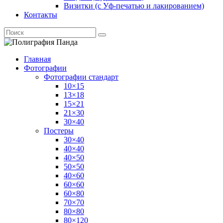
Визитки (с Уф-печатью и лакированием)
Контакты
Главная
Фотографии
Фотографии стандарт
10×15
13×18
15×21
21×30
30×40
Постеры
30×40
40×40
40×50
50×50
40×60
60×60
60×80
70×70
80×80
80×120