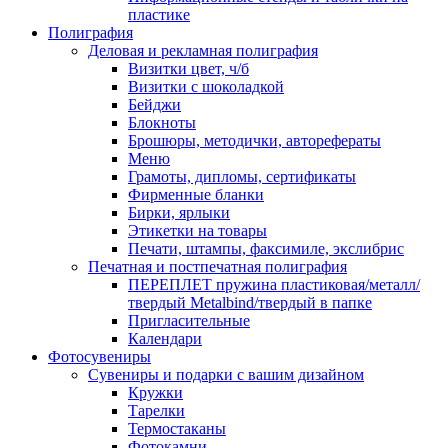
пластике
Полиграфия
Деловая и рекламная полиграфия
Визитки цвет, ч/б
Визитки с шоколадкой
Бейджи
Блокноты
Брошюры, методички, авторефераты
Меню
Грамоты, дипломы, сертификаты
Фирменные бланки
Бирки, ярлыки
Этикетки на товары
Печати, штампы, факсимиле, экслибрис
Печатная и постпечатная полиграфия
ПЕРЕПЛЕТ пружина пластиковая/металл/
твердый Metalbind/твердый в папке
Пригласительные
Календари
Фотосувениры
Сувениры и подарки с вашим дизайном
Кружки
Тарелки
Термостаканы
Фотокамни