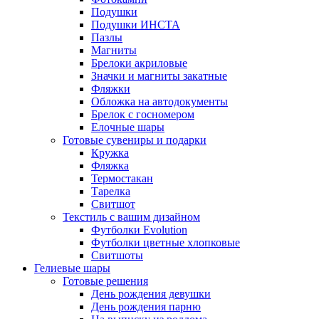
Подушки
Подушки ИНСТА
Пазлы
Магниты
Брелоки акриловые
Значки и магниты закатные
Фляжки
Обложка на автодокументы
Брелок с госномером
Елочные шары
Готовые сувениры и подарки
Кружка
Фляжка
Термостакан
Тарелка
Свитшот
Текстиль с вашим дизайном
Футболки Evolution
Футболки цветные хлопковые
Свитшоты
Гелиевые шары
Готовые решения
День рождения девушки
День рождения парню