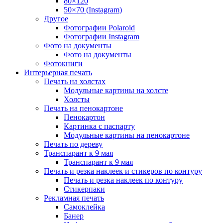
80×120
50×70 (Instagram)
Другое
Фотографии Polaroid
Фотографии Instagram
Фото на документы
Фото на документы
Фотокниги
Интерьерная печать
Печать на холстах
Модульные картины на холсте
Холсты
Печать на пенокартоне
Пенокартон
Картинка с паспарту
Модульные картины на пенокартоне
Печать по дереву
Транспарант к 9 мая
Транспарант к 9 мая
Печать и резка наклеек и стикеров по контуру
Печать и резка наклеек по контуру
Стикерпаки
Рекламная печать
Самоклейка
Банер