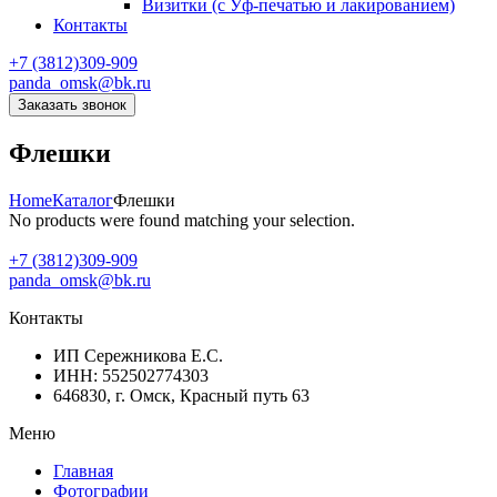
Визитки (с Уф-печатью и лакированием)
Контакты
+7 (3812)309-909
panda_omsk@bk.ru
Заказать звонок
Флешки
Home
Каталог
Флешки
No products were found matching your selection.
+7 (3812)309-909
panda_omsk@bk.ru
Контакты
ИП Сережникова Е.С.
ИНН: 552502774303
646830, г. Омск, Красный путь 63
Меню
Главная
Фотографии