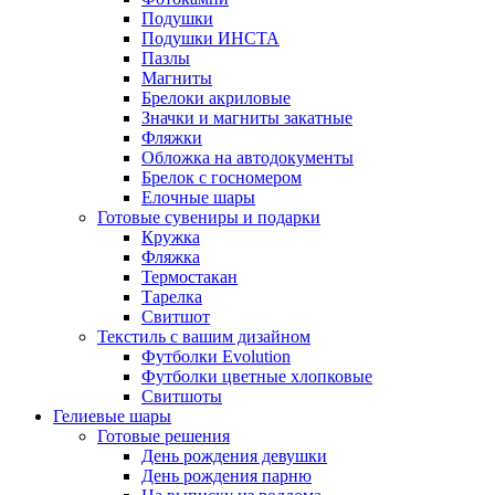
Подушки
Подушки ИНСТА
Пазлы
Магниты
Брелоки акриловые
Значки и магниты закатные
Фляжки
Обложка на автодокументы
Брелок с госномером
Елочные шары
Готовые сувениры и подарки
Кружка
Фляжка
Термостакан
Тарелка
Свитшот
Текстиль с вашим дизайном
Футболки Evolution
Футболки цветные хлопковые
Свитшоты
Гелиевые шары
Готовые решения
День рождения девушки
День рождения парню