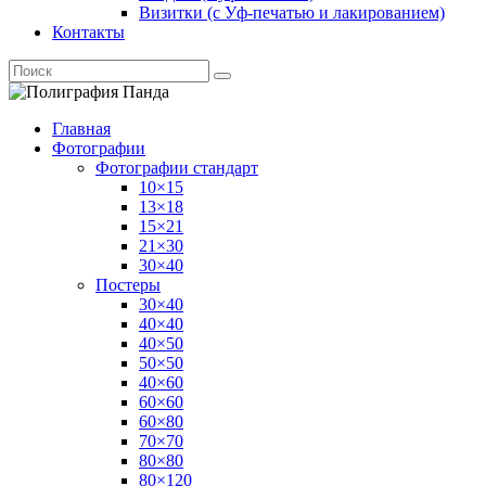
Визитки (с Уф-печатью и лакированием)
Контакты
Главная
Фотографии
Фотографии стандарт
10×15
13×18
15×21
21×30
30×40
Постеры
30×40
40×40
40×50
50×50
40×60
60×60
60×80
70×70
80×80
80×120