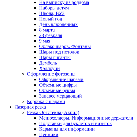
На выписку из роддома
Наборы детям
Школа, ВУЗ
Новый год
День влюбленных
8 марта
23 февраля
9 мая
Облако шаров. Фонтаны
Шары под потолок
Шары гиганты
Дембель
Хэллоуин
Оформление фотозоны
Оформление шарами
Объемные цифры
Объемные буквы
Занавес мерцающий
Коробка с шарами
Лазерная резка
Резка Оргстекла (Акрил)
Менюхолдеры. Информационные держатели
Подставки для буклетов и визиток
Карманы для информации
Ценники