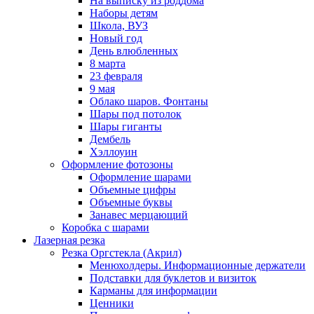
На выписку из роддома
Наборы детям
Школа, ВУЗ
Новый год
День влюбленных
8 марта
23 февраля
9 мая
Облако шаров. Фонтаны
Шары под потолок
Шары гиганты
Дембель
Хэллоуин
Оформление фотозоны
Оформление шарами
Объемные цифры
Объемные буквы
Занавес мерцающий
Коробка с шарами
Лазерная резка
Резка Оргстекла (Акрил)
Менюхолдеры. Информационные держатели
Подставки для буклетов и визиток
Карманы для информации
Ценники