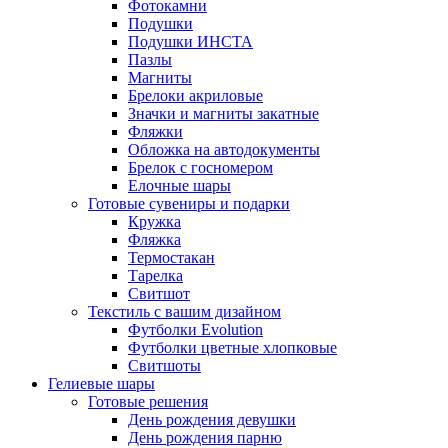
Фотокамни
Подушки
Подушки ИНСТА
Пазлы
Магниты
Брелоки акриловые
Значки и магниты закатные
Фляжки
Обложка на автодокументы
Брелок с госномером
Елочные шары
Готовые сувениры и подарки
Кружка
Фляжка
Термостакан
Тарелка
Свитшот
Текстиль с вашим дизайном
Футболки Evolution
Футболки цветные хлопковые
Свитшоты
Гелиевые шары
Готовые решения
День рождения девушки
День рождения парню