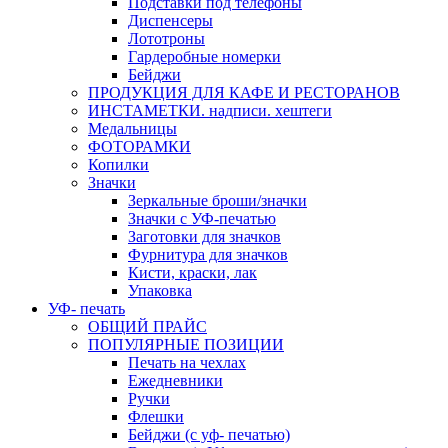
Подставки под телефоны
Диспенсеры
Лототроны
Гардеробные номерки
Бейджи
ПРОДУКЦИЯ ДЛЯ КАФЕ И РЕСТОРАНОВ
ИНСТАМЕТКИ. надписи. хештеги
Медальницы
ФОТОРАМКИ
Копилки
Значки
Зеркальные броши/значки
Значки с УФ-печатью
Заготовки для значков
Фурнитура для значков
Кисти, краски, лак
Упаковка
УФ- печать
ОБЩИЙ ПРАЙС
ПОПУЛЯРНЫЕ ПОЗИЦИИ
Печать на чехлах
Ежедневники
Ручки
Флешки
Бейджи (с уф- печатью)