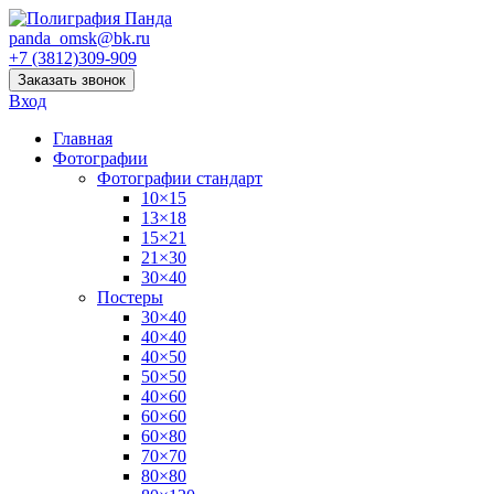
panda_omsk@bk.ru
+7 (3812)309-909
Заказать звонок
Вход
Главная
Фотографии
Фотографии стандарт
10×15
13×18
15×21
21×30
30×40
Постеры
30×40
40×40
40×50
50×50
40×60
60×60
60×80
70×70
80×80