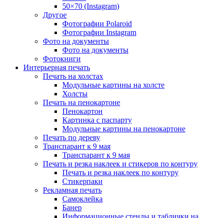
50×70 (Instagram)
Другое
Фотографии Polaroid
Фотографии Instagram
Фото на документы
Фото на документы
Фотокниги
Интерьерная печать
Печать на холстах
Модульные картины на холсте
Холсты
Печать на пенокартоне
Пенокартон
Картинка с паспарту
Модульные картины на пенокартоне
Печать по дереву
Транспарант к 9 мая
Транспарант к 9 мая
Печать и резка наклеек и стикеров по контуру
Печать и резка наклеек по контуру
Стикерпаки
Рекламная печать
Самоклейка
Банер
Информационные стенды и таблички на