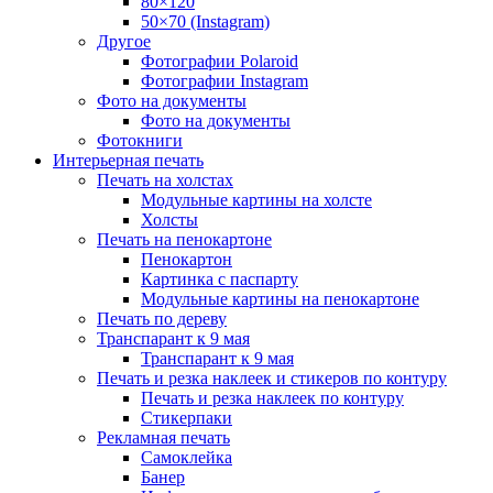
80×120
50×70 (Instagram)
Другое
Фотографии Polaroid
Фотографии Instagram
Фото на документы
Фото на документы
Фотокниги
Интерьерная печать
Печать на холстах
Модульные картины на холсте
Холсты
Печать на пенокартоне
Пенокартон
Картинка с паспарту
Модульные картины на пенокартоне
Печать по дереву
Транспарант к 9 мая
Транспарант к 9 мая
Печать и резка наклеек и стикеров по контуру
Печать и резка наклеек по контуру
Стикерпаки
Рекламная печать
Самоклейка
Банер