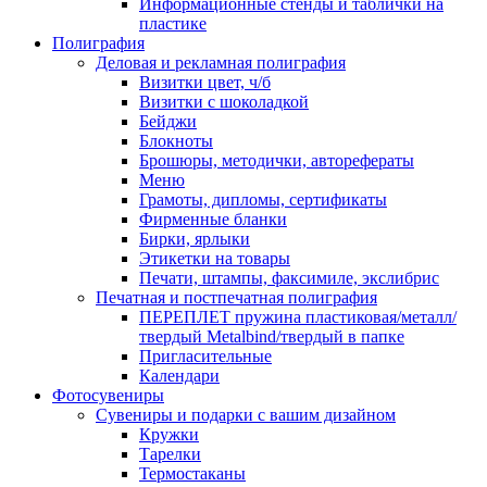
Информационные стенды и таблички на
пластике
Полиграфия
Деловая и рекламная полиграфия
Визитки цвет, ч/б
Визитки с шоколадкой
Бейджи
Блокноты
Брошюры, методички, авторефераты
Меню
Грамоты, дипломы, сертификаты
Фирменные бланки
Бирки, ярлыки
Этикетки на товары
Печати, штампы, факсимиле, экслибрис
Печатная и постпечатная полиграфия
ПЕРЕПЛЕТ пружина пластиковая/металл/
твердый Metalbind/твердый в папке
Пригласительные
Календари
Фотосувениры
Сувениры и подарки с вашим дизайном
Кружки
Тарелки
Термостаканы