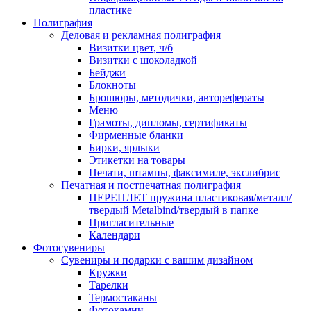
пластике
Полиграфия
Деловая и рекламная полиграфия
Визитки цвет, ч/б
Визитки с шоколадкой
Бейджи
Блокноты
Брошюры, методички, авторефераты
Меню
Грамоты, дипломы, сертификаты
Фирменные бланки
Бирки, ярлыки
Этикетки на товары
Печати, штампы, факсимиле, экслибрис
Печатная и постпечатная полиграфия
ПЕРЕПЛЕТ пружина пластиковая/металл/
твердый Metalbind/твердый в папке
Пригласительные
Календари
Фотосувениры
Сувениры и подарки с вашим дизайном
Кружки
Тарелки
Термостаканы
Фотокамни