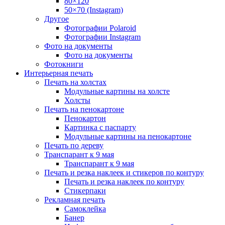
80×120
50×70 (Instagram)
Другое
Фотографии Polaroid
Фотографии Instagram
Фото на документы
Фото на документы
Фотокниги
Интерьерная печать
Печать на холстах
Модульные картины на холсте
Холсты
Печать на пенокартоне
Пенокартон
Картинка с паспарту
Модульные картины на пенокартоне
Печать по дереву
Транспарант к 9 мая
Транспарант к 9 мая
Печать и резка наклеек и стикеров по контуру
Печать и резка наклеек по контуру
Стикерпаки
Рекламная печать
Самоклейка
Банер