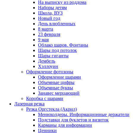
На выписку из роддома
Наборы детям
Школа, ВУЗ
Новый год
День влюбленных
8 марта
23 февраля
9 мая
Облако шаров. Фонтаны
Шары под потолок
Шары гиганты
Дембель
Хэллоуин
Оформление фотозоны
Оформление шарами
Объемные цифры
Объемные буквы
Занавес мерцающий
Коробка с шарами
Лазерная резка
Резка Оргстекла (Акрил)
Менюхолдеры. Информационные держатели
Подставки для буклетов и визиток
Карманы для информации
Ценники