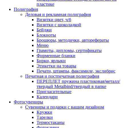
пластике
Полиграфия
Деловая и рекламная полиграфия
Визитки цвет, ч/б
Визитки с шоколадкой
Бейджи
Блокноты
Брошюры, методички, авторефераты
Меню
Грамоты, дипломы, сертификаты
Фирменные бланки
Бирки, ярлыки
Этикетки на товары
Печати, штампы, факсимиле, экслибрис
Печатная и постпечатная полиграфия
ПЕРЕПЛЕТ пружина пластиковая/металл/
твердый Metalbind/твердый в папке
Пригласительные
Календари
Фотосувениры
Сувениры и подарки с вашим дизайном
Кружки
Тарелки
Термостаканы
Фотокамни