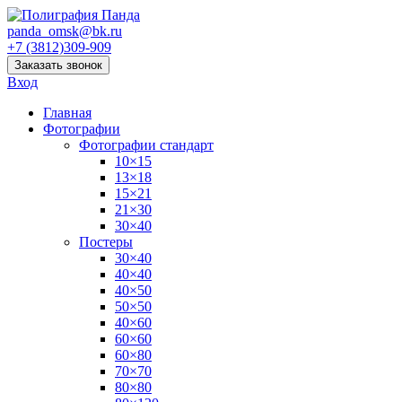
panda_omsk@bk.ru
+7 (3812)309-909
Заказать звонок
Вход
Главная
Фотографии
Фотографии стандарт
10×15
13×18
15×21
21×30
30×40
Постеры
30×40
40×40
40×50
50×50
40×60
60×60
60×80
70×70
80×80