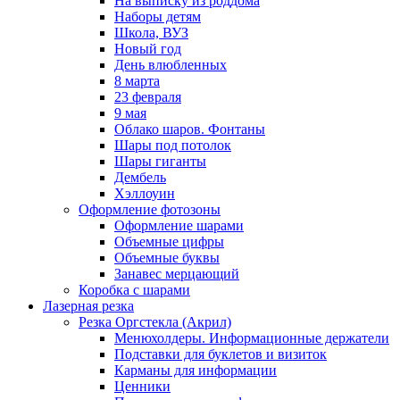
На выписку из роддома
Наборы детям
Школа, ВУЗ
Новый год
День влюбленных
8 марта
23 февраля
9 мая
Облако шаров. Фонтаны
Шары под потолок
Шары гиганты
Дембель
Хэллоуин
Оформление фотозоны
Оформление шарами
Объемные цифры
Объемные буквы
Занавес мерцающий
Коробка с шарами
Лазерная резка
Резка Оргстекла (Акрил)
Менюхолдеры. Информационные держатели
Подставки для буклетов и визиток
Карманы для информации
Ценники