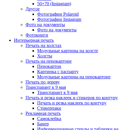
50×70 (Instagram)
Другое
Фотографии Polaroid
Фотографии Instagram
Фото на документы
Фото на документы
Фотокниги
Интерьерная печать
Печать на холстах
Модульные картины на холсте
Холсты
Печать на пенокартоне
Пенокартон
Картинка с паспарту
Модульные картины на пенокартоне
Печать по дереву
Транспарант к 9 мая
Транспарант к 9 мая
Печать и резка наклеек и стикеров по контуру
Печать и резка наклеек по контуру
Стикерпаки
Рекламная печать
Самоклейка
Банер
Информационные стенды и таблички на