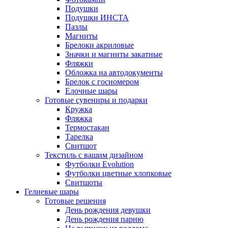
Подушки
Подушки ИНСТА
Пазлы
Магниты
Брелоки акриловые
Значки и магниты закатные
Фляжки
Обложка на автодокументы
Брелок с госномером
Елочные шары
Готовые сувениры и подарки
Кружка
Фляжка
Термостакан
Тарелка
Свитшот
Текстиль с вашим дизайном
Футболки Evolution
Футболки цветные хлопковые
Свитшоты
Гелиевые шары
Готовые решения
День рождения девушки
День рождения парню