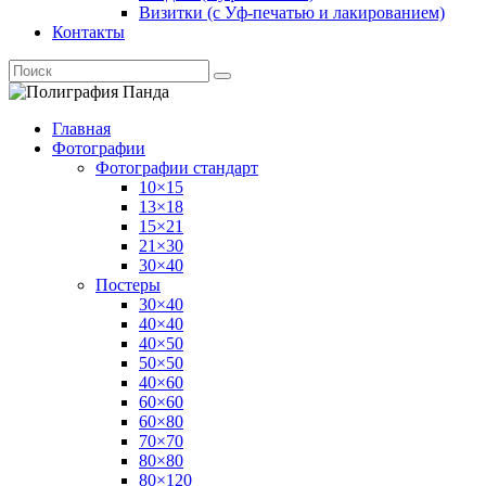
Визитки (с Уф-печатью и лакированием)
Контакты
Главная
Фотографии
Фотографии стандарт
10×15
13×18
15×21
21×30
30×40
Постеры
30×40
40×40
40×50
50×50
40×60
60×60
60×80
70×70
80×80
80×120