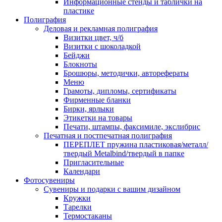
Информационные стенды и таблички на
пластике
Полиграфия
Деловая и рекламная полиграфия
Визитки цвет, ч/б
Визитки с шоколадкой
Бейджи
Блокноты
Брошюры, методички, авторефераты
Меню
Грамоты, дипломы, сертификаты
Фирменные бланки
Бирки, ярлыки
Этикетки на товары
Печати, штампы, факсимиле, экслибрис
Печатная и постпечатная полиграфия
ПЕРЕПЛЕТ пружина пластиковая/металл/
твердый Metalbind/твердый в папке
Пригласительные
Календари
Фотосувениры
Сувениры и подарки с вашим дизайном
Кружки
Тарелки
Термостаканы