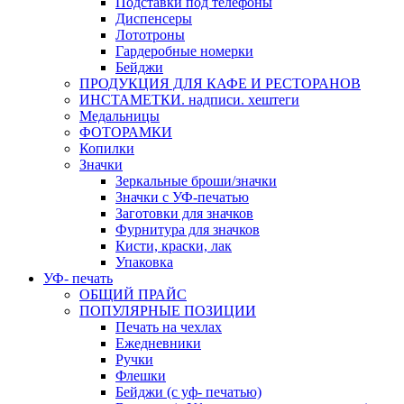
Подставки под телефоны
Диспенсеры
Лототроны
Гардеробные номерки
Бейджи
ПРОДУКЦИЯ ДЛЯ КАФЕ И РЕСТОРАНОВ
ИНСТАМЕТКИ. надписи. хештеги
Медальницы
ФОТОРАМКИ
Копилки
Значки
Зеркальные броши/значки
Значки с УФ-печатью
Заготовки для значков
Фурнитура для значков
Кисти, краски, лак
Упаковка
УФ- печать
ОБЩИЙ ПРАЙС
ПОПУЛЯРНЫЕ ПОЗИЦИИ
Печать на чехлах
Ежедневники
Ручки
Флешки
Бейджи (с уф- печатью)