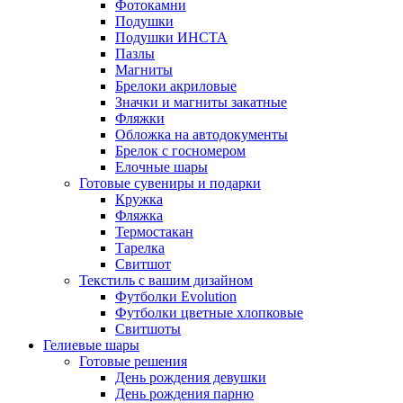
Фотокамни
Подушки
Подушки ИНСТА
Пазлы
Магниты
Брелоки акриловые
Значки и магниты закатные
Фляжки
Обложка на автодокументы
Брелок с госномером
Елочные шары
Готовые сувениры и подарки
Кружка
Фляжка
Термостакан
Тарелка
Свитшот
Текстиль с вашим дизайном
Футболки Evolution
Футболки цветные хлопковые
Свитшоты
Гелиевые шары
Готовые решения
День рождения девушки
День рождения парню