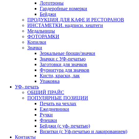
Лототроны
Гардеробные номерки
Бейджи
ПРОДУКЦИЯ ДЛЯ КАФЕ И РЕСТОРАНОВ
ИНСТАМЕТКИ. надписи. хештеги
Медальницы
ФОТОРАМКИ
Копилки
Значки
Зеркальные броши/значки
Значки с УФ-печатью
Заготовки для значков
Фурнитура для значков
Кисти, краски, лак
Упаковка
УФ- печать
ОБЩИЙ ПРАЙС
ПОПУЛЯРНЫЕ ПОЗИЦИИ
Печать на чехлах
Ежедневники
Ручки
Флешки
Бейджи (с уф- печатью)
Визитки (с Уф-печатью и лакированием)
Контакты