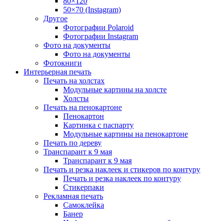
80×120
50×70 (Instagram)
Другое
Фотографии Polaroid
Фотографии Instagram
Фото на документы
Фото на документы
Фотокниги
Интерьерная печать
Печать на холстах
Модульные картины на холсте
Холсты
Печать на пенокартоне
Пенокартон
Картинка с паспарту
Модульные картины на пенокартоне
Печать по дереву
Транспарант к 9 мая
Транспарант к 9 мая
Печать и резка наклеек и стикеров по контуру
Печать и резка наклеек по контуру
Стикерпаки
Рекламная печать
Самоклейка
Банер