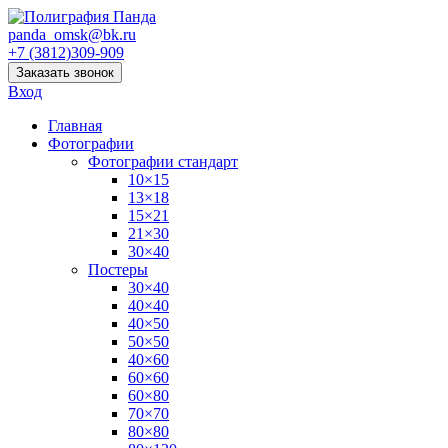
panda_omsk@bk.ru
+7 (3812)309-909
Заказать звонок
Вход
Главная
Фотографии
Фотографии стандарт
10×15
13×18
15×21
21×30
30×40
Постеры
30×40
40×40
40×50
50×50
40×60
60×60
60×80
70×70
80×80