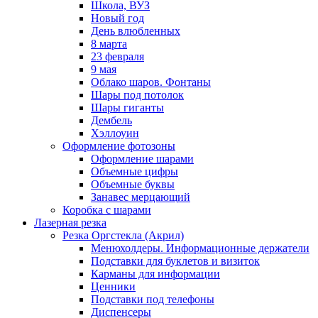
Школа, ВУЗ
Новый год
День влюбленных
8 марта
23 февраля
9 мая
Облако шаров. Фонтаны
Шары под потолок
Шары гиганты
Дембель
Хэллоуин
Оформление фотозоны
Оформление шарами
Объемные цифры
Объемные буквы
Занавес мерцающий
Коробка с шарами
Лазерная резка
Резка Оргстекла (Акрил)
Менюхолдеры. Информационные держатели
Подставки для буклетов и визиток
Карманы для информации
Ценники
Подставки под телефоны
Диспенсеры