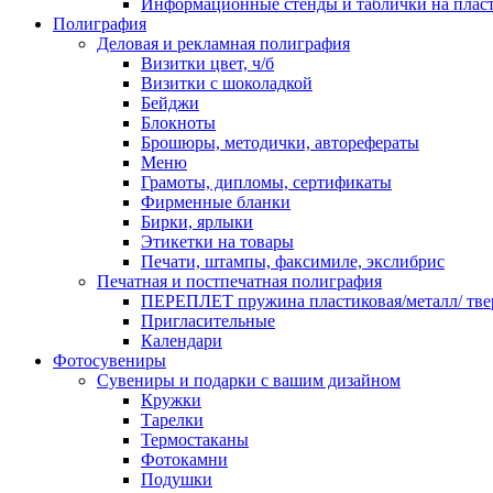
Информационные стенды и таблички на плас
Полиграфия
Деловая и рекламная полиграфия
Визитки цвет, ч/б
Визитки с шоколадкой
Бейджи
Блокноты
Брошюры, методички, авторефераты
Меню
Грамоты, дипломы, сертификаты
Фирменные бланки
Бирки, ярлыки
Этикетки на товары
Печати, штампы, факсимиле, экслибрис
Печатная и постпечатная полиграфия
ПЕРЕПЛЕТ пружина пластиковая/металл/ твер
Пригласительные
Календари
Фотосувениры
Сувениры и подарки с вашим дизайном
Кружки
Тарелки
Термостаканы
Фотокамни
Подушки