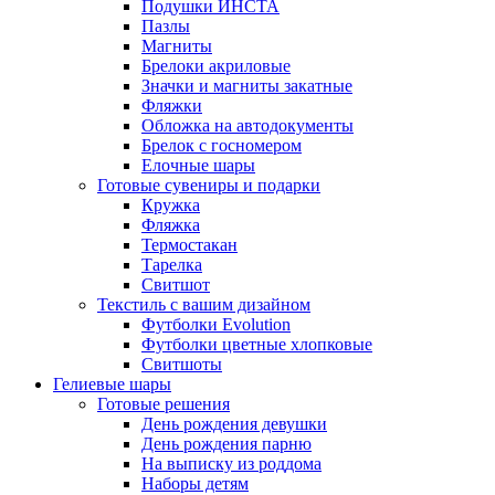
Подушки ИНСТА
Пазлы
Магниты
Брелоки акриловые
Значки и магниты закатные
Фляжки
Обложка на автодокументы
Брелок с госномером
Елочные шары
Готовые сувениры и подарки
Кружка
Фляжка
Термостакан
Тарелка
Свитшот
Текстиль с вашим дизайном
Футболки Evolution
Футболки цветные хлопковые
Свитшоты
Гелиевые шары
Готовые решения
День рождения девушки
День рождения парню
На выписку из роддома
Наборы детям