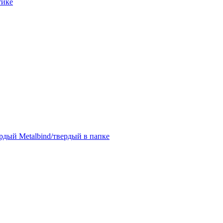
тике
дый Metalbind/твердый в папке