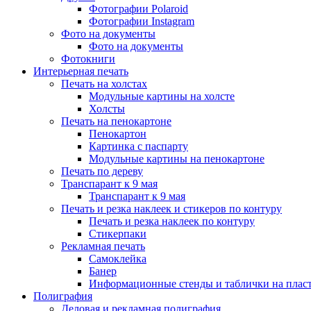
Фотографии Polaroid
Фотографии Instagram
Фото на документы
Фото на документы
Фотокниги
Интерьерная печать
Печать на холстах
Модульные картины на холсте
Холсты
Печать на пенокартоне
Пенокартон
Картинка с паспарту
Модульные картины на пенокартоне
Печать по дереву
Транспарант к 9 мая
Транспарант к 9 мая
Печать и резка наклеек и стикеров по контуру
Печать и резка наклеек по контуру
Стикерпаки
Рекламная печать
Самоклейка
Банер
Информационные стенды и таблички на плас
Полиграфия
Деловая и рекламная полиграфия