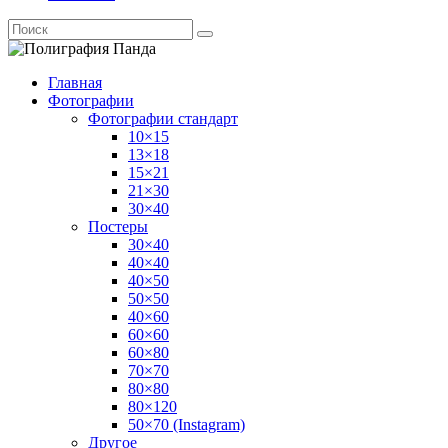
Главная
Фотографии
Фотографии стандарт
10×15
13×18
15×21
21×30
30×40
Постеры
30×40
40×40
40×50
50×50
40×60
60×60
60×80
70×70
80×80
80×120
50×70 (Instagram)
Другое