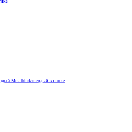
тике
дый Metalbind/твердый в папке