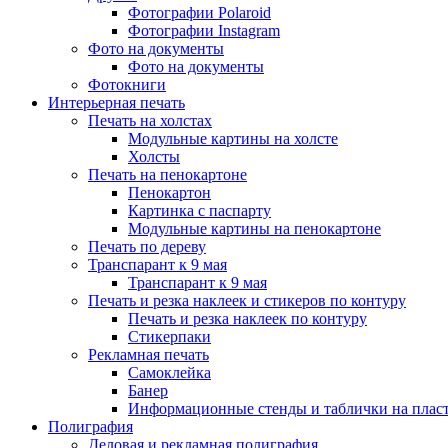
Фотографии Polaroid
Фотографии Instagram
Фото на документы
Фото на документы
Фотокниги
Интерьерная печать
Печать на холстах
Модульные картины на холсте
Холсты
Печать на пенокартоне
Пенокартон
Картинка с паспарту
Модульные картины на пенокартоне
Печать по дереву
Транспарант к 9 мая
Транспарант к 9 мая
Печать и резка наклеек и стикеров по контуру
Печать и резка наклеек по контуру
Стикерпаки
Рекламная печать
Самоклейка
Банер
Информационные стенды и таблички на плас
Полиграфия
Деловая и рекламная полиграфия