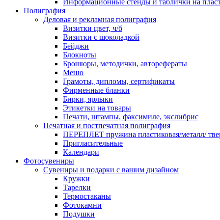
Информационные стенды и таблички на плас
Полиграфия
Деловая и рекламная полиграфия
Визитки цвет, ч/б
Визитки с шоколадкой
Бейджи
Блокноты
Брошюры, методички, авторефераты
Меню
Грамоты, дипломы, сертификаты
Фирменные бланки
Бирки, ярлыки
Этикетки на товары
Печати, штампы, факсимиле, экслибрис
Печатная и постпечатная полиграфия
ПЕРЕПЛЕТ пружина пластиковая/металл/ твер
Пригласительные
Календари
Фотосувениры
Сувениры и подарки с вашим дизайном
Кружки
Тарелки
Термостаканы
Фотокамни
Подушки