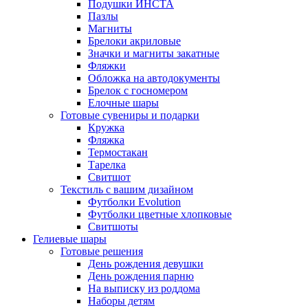
Подушки ИНСТА
Пазлы
Магниты
Брелоки акриловые
Значки и магниты закатные
Фляжки
Обложка на автодокументы
Брелок с госномером
Елочные шары
Готовые сувениры и подарки
Кружка
Фляжка
Термостакан
Тарелка
Свитшот
Текстиль с вашим дизайном
Футболки Evolution
Футболки цветные хлопковые
Свитшоты
Гелиевые шары
Готовые решения
День рождения девушки
День рождения парню
На выписку из роддома
Наборы детям