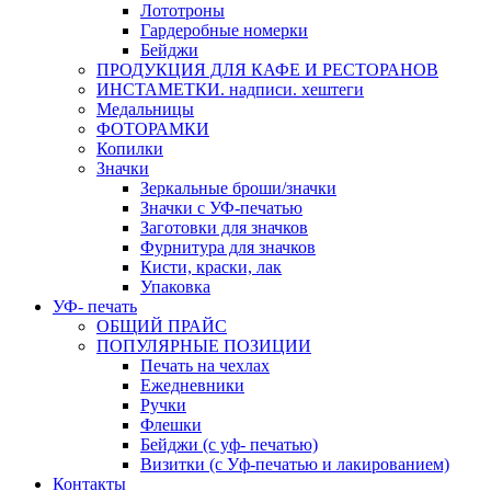
Лототроны
Гардеробные номерки
Бейджи
ПРОДУКЦИЯ ДЛЯ КАФЕ И РЕСТОРАНОВ
ИНСТАМЕТКИ. надписи. хештеги
Медальницы
ФОТОРАМКИ
Копилки
Значки
Зеркальные броши/значки
Значки с УФ-печатью
Заготовки для значков
Фурнитура для значков
Кисти, краски, лак
Упаковка
УФ- печать
ОБЩИЙ ПРАЙС
ПОПУЛЯРНЫЕ ПОЗИЦИИ
Печать на чехлах
Ежедневники
Ручки
Флешки
Бейджи (с уф- печатью)
Визитки (с Уф-печатью и лакированием)
Контакты