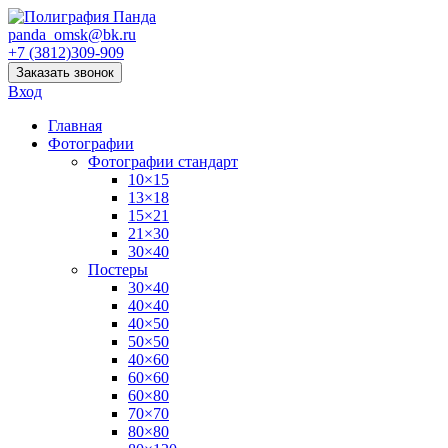
panda_omsk@bk.ru
+7 (3812)309-909
Заказать звонок
Вход
Главная
Фотографии
Фотографии стандарт
10×15
13×18
15×21
21×30
30×40
Постеры
30×40
40×40
40×50
50×50
40×60
60×60
60×80
70×70
80×80