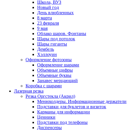
Школа, ВУЗ
Новый год
День влюбленных
8 марта
23 февраля
9 мая
Облако шаров. Фонтаны
Шары под потолок
Шары гиганты
Дембель
Хэллоуин
Оформление фотозоны
Оформление шарами
Объемные цифры
Объемные буквы
Занавес мерцающий
Коробка с шарами
Лазерная резка
Резка Оргстекла (Акрил)
Менюхолдеры. Информационные держатели
Подставки для буклетов и визиток
Карманы для информации
Ценники
Подставки под телефоны
Диспенсеры