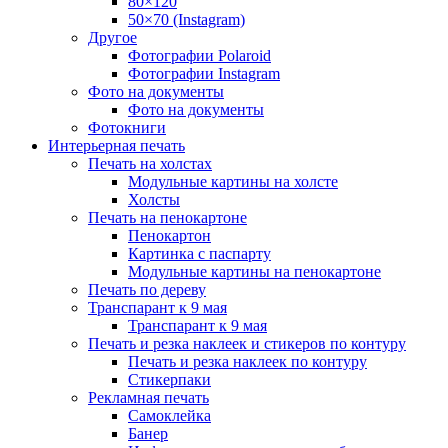
80×120
50×70 (Instagram)
Другое
Фотографии Polaroid
Фотографии Instagram
Фото на документы
Фото на документы
Фотокниги
Интерьерная печать
Печать на холстах
Модульные картины на холсте
Холсты
Печать на пенокартоне
Пенокартон
Картинка с паспарту
Модульные картины на пенокартоне
Печать по дереву
Транспарант к 9 мая
Транспарант к 9 мая
Печать и резка наклеек и стикеров по контуру
Печать и резка наклеек по контуру
Стикерпаки
Рекламная печать
Самоклейка
Банер