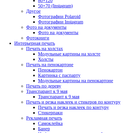
80×120
50×70 (Instagram)
Другое
Фотографии Polaroid
Фотографии Instagram
Фото на документы
Фото на документы
Фотокниги
Интерьерная печать
Печать на холстах
Модульные картины на холсте
Холсты
Печать на пенокартоне
Пенокартон
Картинка с паспарту
Модульные картины на пенокартоне
Печать по дереву
Транспарант к 9 мая
Транспарант к 9 мая
Печать и резка наклеек и стикеров по контуру
Печать и резка наклеек по контуру
Стикерпаки
Рекламная печать
Самоклейка
Банер