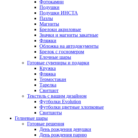
Фотокамни
Подушки
Подушки ИНСТА
Пазлы
Магниты
Брелоки акриловые
Значки и магниты закатные
Фляжки
Обложка на автодокументы
Брелок с госномером
Елочные шары
Готовые сувениры и подарки
Кружка
Фляжка
Термостакан
Тарелка
Свитшот
Текстиль с вашим дизайном
Футболки Evolution
Футболки цветные хлопковые
Свитшоты
Гелиевые шары
Готовые решения
День рождения девушки
День рождения парню