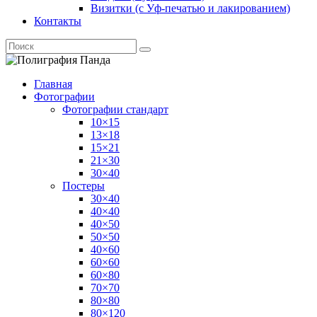
Визитки (с Уф-печатью и лакированием)
Контакты
Главная
Фотографии
Фотографии стандарт
10×15
13×18
15×21
21×30
30×40
Постеры
30×40
40×40
40×50
50×50
40×60
60×60
60×80
70×70
80×80
80×120