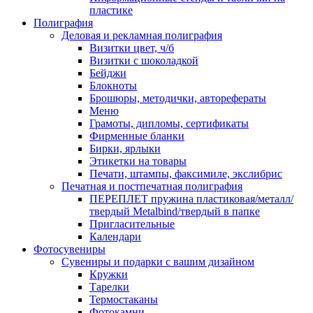
пластике
Полиграфия
Деловая и рекламная полиграфия
Визитки цвет, ч/б
Визитки с шоколадкой
Бейджи
Блокноты
Брошюры, методички, авторефераты
Меню
Грамоты, дипломы, сертификаты
Фирменные бланки
Бирки, ярлыки
Этикетки на товары
Печати, штампы, факсимиле, экслибрис
Печатная и постпечатная полиграфия
ПЕРЕПЛЕТ пружина пластиковая/металл/
твердый Metalbind/твердый в папке
Пригласительные
Календари
Фотосувениры
Сувениры и подарки с вашим дизайном
Кружки
Тарелки
Термостаканы
Фотокамни