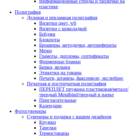
Информационные стенды и таблички на
пластике
Полиграфия
Деловая и рекламная полиграфия
Визитки цвет, ч/б
Визитки с шоколадкой
Бейджи
Блокноты
Брошюры, методички, авторефераты
Меню
Грамоты, дипломы, сертификаты
Фирменные бланки
Бирки, ярлыки
Этикетки на товары
Печати, штампы, факсимиле, экслибрис
Печатная и постпечатная полиграфия
ПЕРЕПЛЕТ пружина пластиковая/металл/
твердый Metalbind/твердый в папке
Пригласительные
Календари
Фотосувениры
Сувениры и подарки с вашим дизайном
Кружки
Тарелки
Термостаканы