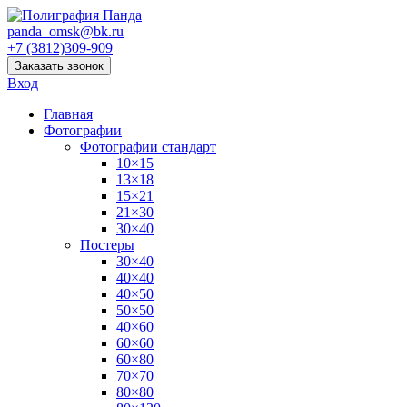
panda_omsk@bk.ru
+7 (3812)309-909
Заказать звонок
Вход
Главная
Фотографии
Фотографии стандарт
10×15
13×18
15×21
21×30
30×40
Постеры
30×40
40×40
40×50
50×50
40×60
60×60
60×80
70×70
80×80