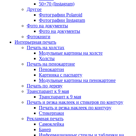
50×70 (Instagram)
Другое
Фотографии Polaroid
Фотографии Instagram
Фото на документы
Фото на документы
Фотокниги
Интерьерная печать
Печать на холстах
Модульные картины на холсте
Холсты
Печать на пенокартоне
Пенокартон
Картинка с паспарту
Модульные картины на пенокартоне
Печать по дереву
Транспарант к 9 мая
Транспарант к 9 мая
Печать и резка наклеек и стикеров по контуру
Печать и резка наклеек по контуру
Стикерпаки
Рекламная печать
Самоклейка
Банер
Информационные стенды и таблички на