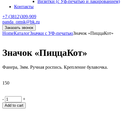
Визитки (с Уф-печатью и лакированием)
Контакты
+7 (3812)309-909
panda_omsk@bk.ru
Заказать звонок
Home
Каталог
Значки с УФ-печатью
Значок «ПиццаКот»
Значок «ПиццаКот»
Фанера, 3мм. Ручная роспись. Крепление булавочка.
150
-
+
Add to cart