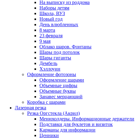
На выписку из роддома
Наборы детям
Школа, ВУЗ
Новый год
День влюбленных
8 марта
23 февраля
9 мая
Облако шаров. Фонтаны
Шары под потолок
Шары гиганты
Дембель
Хэллоуин
Оформление фотозоны
Оформление шарами
Объемные цифры
Объемные буквы
Занавес мерцающий
Коробка с шарами
Лазерная резка
Резка Оргстекла (Акрил)
Менюхолдеры. Информационные держатели
Подставки для буклетов и визиток
Карманы для информации
Ценники