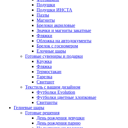
Подушки
Подушки ИНСТА
Пазлы
Магниты
Брелоки акриловые
Значки и магниты закатные
Фляжки
Обложка на автодокументы
Брелок с госномером
Елочные шары
Готовые сувениры и подарки
Кружка
Фляжка
Термостакан
Тарелка
Свитшот
Текстиль с вашим дизайном
Футболки Evolution
Футболки цветные хлопковые
Свитшоты
Гелиевые шары
Готовые решения
День рождения девушки
День рождения парню