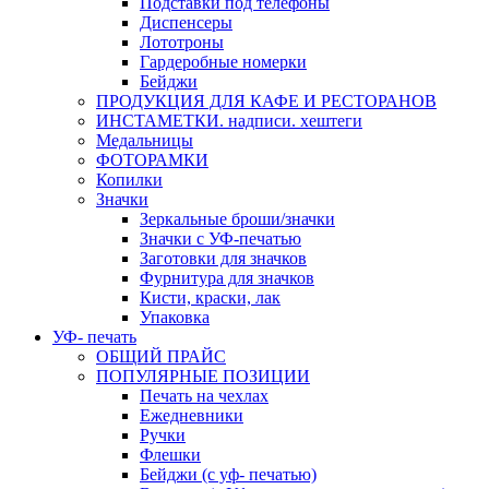
Подставки под телефоны
Диспенсеры
Лототроны
Гардеробные номерки
Бейджи
ПРОДУКЦИЯ ДЛЯ КАФЕ И РЕСТОРАНОВ
ИНСТАМЕТКИ. надписи. хештеги
Медальницы
ФОТОРАМКИ
Копилки
Значки
Зеркальные броши/значки
Значки с УФ-печатью
Заготовки для значков
Фурнитура для значков
Кисти, краски, лак
Упаковка
УФ- печать
ОБЩИЙ ПРАЙС
ПОПУЛЯРНЫЕ ПОЗИЦИИ
Печать на чехлах
Ежедневники
Ручки
Флешки
Бейджи (с уф- печатью)