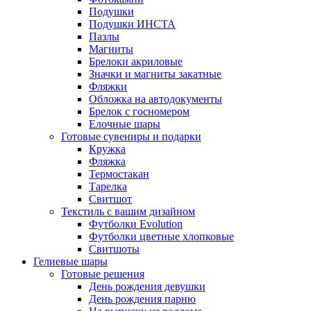
Подушки
Подушки ИНСТА
Пазлы
Магниты
Брелоки акриловые
Значки и магниты закатные
Фляжки
Обложка на автодокументы
Брелок с госномером
Елочные шары
Готовые сувениры и подарки
Кружка
Фляжка
Термостакан
Тарелка
Свитшот
Текстиль с вашим дизайном
Футболки Evolution
Футболки цветные хлопковые
Свитшоты
Гелиевые шары
Готовые решения
День рождения девушки
День рождения парню