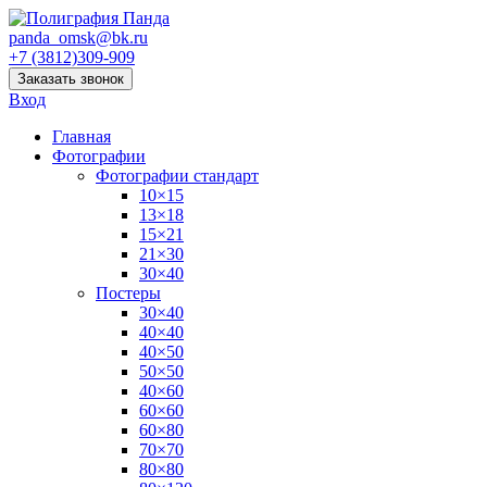
panda_omsk@bk.ru
+7 (3812)309-909
Заказать звонок
Вход
Главная
Фотографии
Фотографии стандарт
10×15
13×18
15×21
21×30
30×40
Постеры
30×40
40×40
40×50
50×50
40×60
60×60
60×80
70×70
80×80