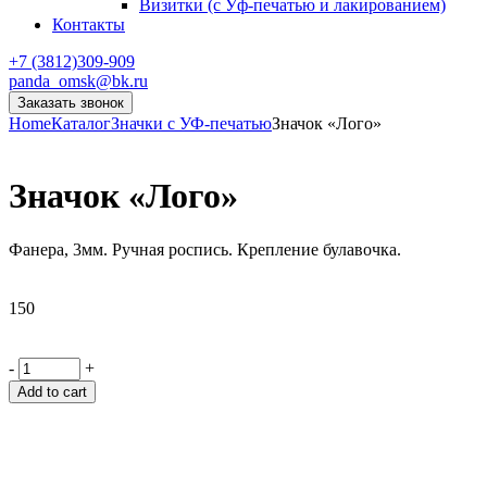
Визитки (с Уф-печатью и лакированием)
Контакты
+7 (3812)309-909
panda_omsk@bk.ru
Заказать звонок
Home
Каталог
Значки с УФ-печатью
Значок «Лого»
Значок «Лого»
Фанера, 3мм. Ручная роспись. Крепление булавочка.
150
-
+
Add to cart