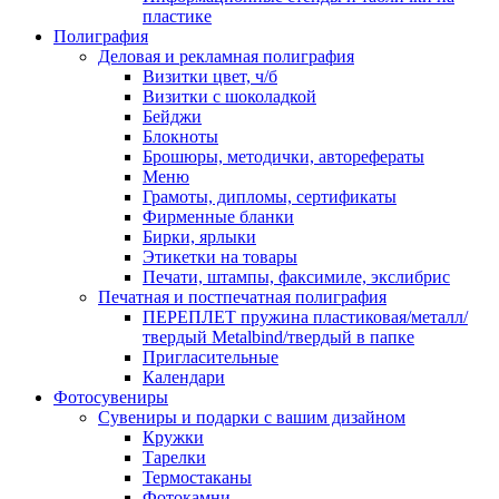
пластике
Полиграфия
Деловая и рекламная полиграфия
Визитки цвет, ч/б
Визитки с шоколадкой
Бейджи
Блокноты
Брошюры, методички, авторефераты
Меню
Грамоты, дипломы, сертификаты
Фирменные бланки
Бирки, ярлыки
Этикетки на товары
Печати, штампы, факсимиле, экслибрис
Печатная и постпечатная полиграфия
ПЕРЕПЛЕТ пружина пластиковая/металл/
твердый Metalbind/твердый в папке
Пригласительные
Календари
Фотосувениры
Сувениры и подарки с вашим дизайном
Кружки
Тарелки
Термостаканы
Фотокамни