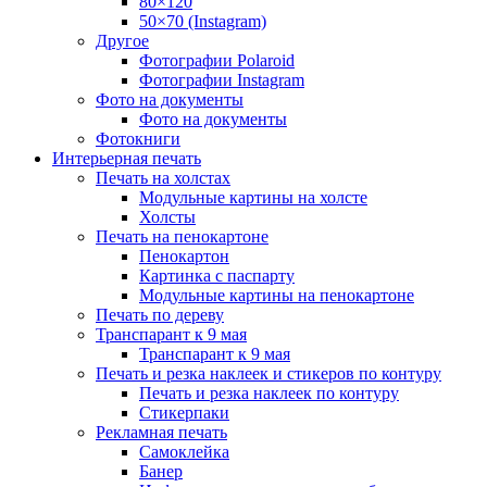
80×120
50×70 (Instagram)
Другое
Фотографии Polaroid
Фотографии Instagram
Фото на документы
Фото на документы
Фотокниги
Интерьерная печать
Печать на холстах
Модульные картины на холсте
Холсты
Печать на пенокартоне
Пенокартон
Картинка с паспарту
Модульные картины на пенокартоне
Печать по дереву
Транспарант к 9 мая
Транспарант к 9 мая
Печать и резка наклеек и стикеров по контуру
Печать и резка наклеек по контуру
Стикерпаки
Рекламная печать
Самоклейка
Банер