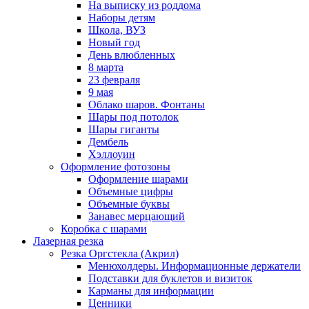
На выписку из роддома
Наборы детям
Школа, ВУЗ
Новый год
День влюбленных
8 марта
23 февраля
9 мая
Облако шаров. Фонтаны
Шары под потолок
Шары гиганты
Дембель
Хэллоуин
Оформление фотозоны
Оформление шарами
Объемные цифры
Объемные буквы
Занавес мерцающий
Коробка с шарами
Лазерная резка
Резка Оргстекла (Акрил)
Менюхолдеры. Информационные держатели
Подставки для буклетов и визиток
Карманы для информации
Ценники