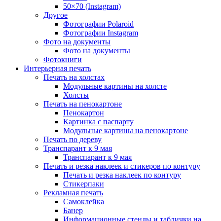
50×70 (Instagram)
Другое
Фотографии Polaroid
Фотографии Instagram
Фото на документы
Фото на документы
Фотокниги
Интерьерная печать
Печать на холстах
Модульные картины на холсте
Холсты
Печать на пенокартоне
Пенокартон
Картинка с паспарту
Модульные картины на пенокартоне
Печать по дереву
Транспарант к 9 мая
Транспарант к 9 мая
Печать и резка наклеек и стикеров по контуру
Печать и резка наклеек по контуру
Стикерпаки
Рекламная печать
Самоклейка
Банер
Информационные стенды и таблички на