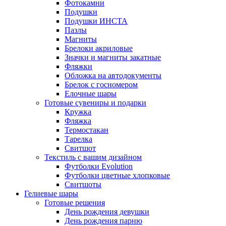
Фотокамни
Подушки
Подушки ИНСТА
Пазлы
Магниты
Брелоки акриловые
Значки и магниты закатные
Фляжки
Обложка на автодокументы
Брелок с госномером
Елочные шары
Готовые сувениры и подарки
Кружка
Фляжка
Термостакан
Тарелка
Свитшот
Текстиль с вашим дизайном
Футболки Evolution
Футболки цветные хлопковые
Свитшоты
Гелиевые шары
Готовые решения
День рождения девушки
День рождения парню