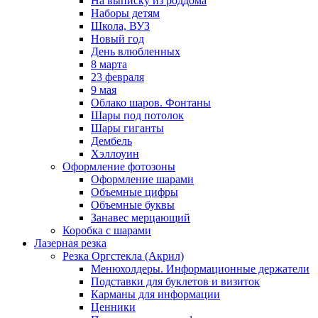
На выписку из роддома
Наборы детям
Школа, ВУЗ
Новый год
День влюбленных
8 марта
23 февраля
9 мая
Облако шаров. Фонтаны
Шары под потолок
Шары гиганты
Дембель
Хэллоуин
Оформление фотозоны
Оформление шарами
Объемные цифры
Объемные буквы
Занавес мерцающий
Коробка с шарами
Лазерная резка
Резка Оргстекла (Акрил)
Менюхолдеры. Информационные держатели
Подставки для буклетов и визиток
Карманы для информации
Ценники