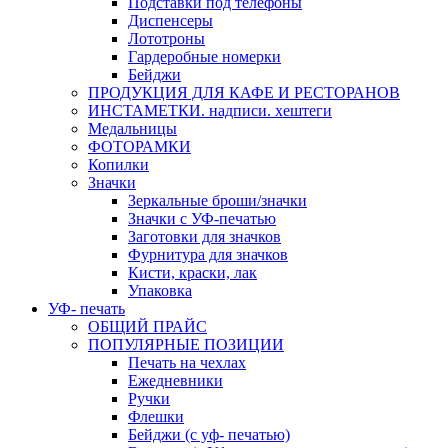
Подставки под телефоны
Диспенсеры
Лототроны
Гардеробные номерки
Бейджи
ПРОДУКЦИЯ ДЛЯ КАФЕ И РЕСТОРАНОВ
ИНСТАМЕТКИ. надписи. хештеги
Медальницы
ФОТОРАМКИ
Копилки
Значки
Зеркальные броши/значки
Значки с УФ-печатью
Заготовки для значков
Фурнитура для значков
Кисти, краски, лак
Упаковка
УФ- печать
ОБЩИЙ ПРАЙС
ПОПУЛЯРНЫЕ ПОЗИЦИИ
Печать на чехлах
Ежедневники
Ручки
Флешки
Бейджи (с уф- печатью)