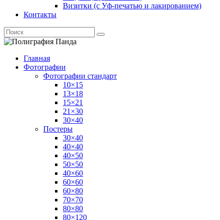
Визитки (с Уф-печатью и лакированием)
Контакты
Главная
Фотографии
Фотографии стандарт
10×15
13×18
15×21
21×30
30×40
Постеры
30×40
40×40
40×50
50×50
40×60
60×60
60×80
70×70
80×80
80×120