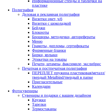
Информационные стенды и таблички на
пластике
Полиграфия
Деловая и рекламная полиграфия
Визитки цвет, ч/б
Визитки с шоколадкой
Бейджи
Блокноты
Брошюры, методички, авторефераты
Меню
Грамоты, дипломы, сертификаты
Фирменные бланки
Бирки, ярлыки
Этикетки на товары
Печати, штампы, факсимиле, экслибрис
Печатная и постпечатная полиграфия
ПЕРЕПЛЕТ пружина пластиковая/металл/
твердый Metalbind/твердый в папке
Пригласительные
Календари
Фотосувениры
Сувениры и подарки с вашим дизайном
Кружки
Тарелки
Термостаканы