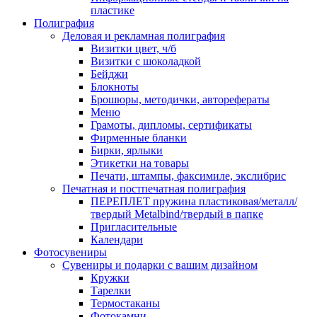
пластике
Полиграфия
Деловая и рекламная полиграфия
Визитки цвет, ч/б
Визитки с шоколадкой
Бейджи
Блокноты
Брошюры, методички, авторефераты
Меню
Грамоты, дипломы, сертификаты
Фирменные бланки
Бирки, ярлыки
Этикетки на товары
Печати, штампы, факсимиле, экслибрис
Печатная и постпечатная полиграфия
ПЕРЕПЛЕТ пружина пластиковая/металл/
твердый Metalbind/твердый в папке
Пригласительные
Календари
Фотосувениры
Сувениры и подарки с вашим дизайном
Кружки
Тарелки
Термостаканы
Фотокамни