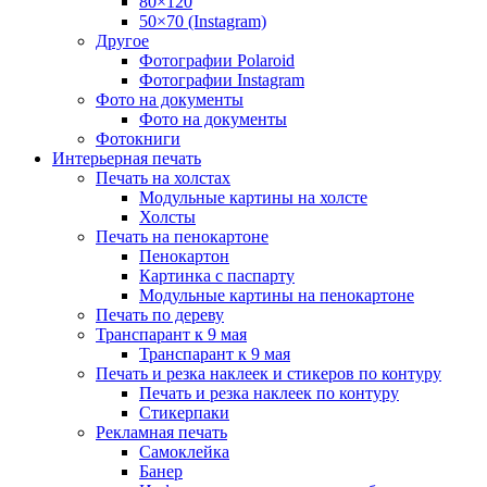
80×120
50×70 (Instagram)
Другое
Фотографии Polaroid
Фотографии Instagram
Фото на документы
Фото на документы
Фотокниги
Интерьерная печать
Печать на холстах
Модульные картины на холсте
Холсты
Печать на пенокартоне
Пенокартон
Картинка с паспарту
Модульные картины на пенокартоне
Печать по дереву
Транспарант к 9 мая
Транспарант к 9 мая
Печать и резка наклеек и стикеров по контуру
Печать и резка наклеек по контуру
Стикерпаки
Рекламная печать
Самоклейка
Банер