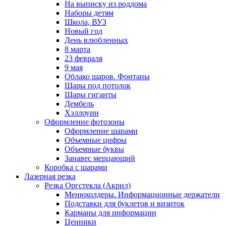
На выписку из роддома
Наборы детям
Школа, ВУЗ
Новый год
День влюбленных
8 марта
23 февраля
9 мая
Облако шаров. Фонтаны
Шары под потолок
Шары гиганты
Дембель
Хэллоуин
Оформление фотозоны
Оформление шарами
Объемные цифры
Объемные буквы
Занавес мерцающий
Коробка с шарами
Лазерная резка
Резка Оргстекла (Акрил)
Менюхолдеры. Информационные держатели
Подставки для буклетов и визиток
Карманы для информации
Ценники