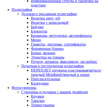
Информационные стенды и таблички на
пластике
Полиграфия
Деловая и рекламная полиграфия
Визитки цвет, ч/б
Визитки с шоколадкой
Бейджи
Блокноты
Брошюры, методички, авторефераты
Меню
Грамоты, дипломы, сертификаты
Фирменные бланки
Бирки, ярлыки
Этикетки на товары
Печати, штампы, факсимиле, экслибрис
Печатная и постпечатная полиграфия
ПЕРЕПЛЕТ пружина пластиковая/металл/
твердый Metalbind/твердый в папке
Пригласительные
Календари
Фотосувениры
Сувениры и подарки с вашим дизайном
Кружки
Тарелки
Термостаканы