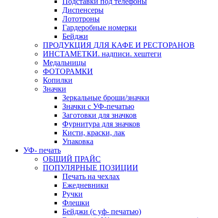
Подставки под телефоны
Диспенсеры
Лототроны
Гардеробные номерки
Бейджи
ПРОДУКЦИЯ ДЛЯ КАФЕ И РЕСТОРАНОВ
ИНСТАМЕТКИ. надписи. хештеги
Медальницы
ФОТОРАМКИ
Копилки
Значки
Зеркальные броши/значки
Значки с УФ-печатью
Заготовки для значков
Фурнитура для значков
Кисти, краски, лак
Упаковка
УФ- печать
ОБЩИЙ ПРАЙС
ПОПУЛЯРНЫЕ ПОЗИЦИИ
Печать на чехлах
Ежедневники
Ручки
Флешки
Бейджи (с уф- печатью)