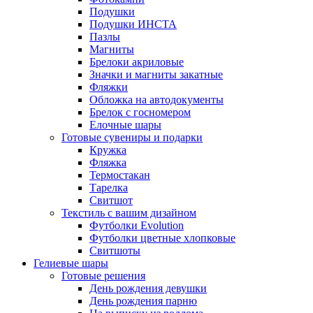
Подушки
Подушки ИНСТА
Пазлы
Магниты
Брелоки акриловые
Значки и магниты закатные
Фляжки
Обложка на автодокументы
Брелок с госномером
Елочные шары
Готовые сувениры и подарки
Кружка
Фляжка
Термостакан
Тарелка
Свитшот
Текстиль с вашим дизайном
Футболки Evolution
Футболки цветные хлопковые
Свитшоты
Гелиевые шары
Готовые решения
День рождения девушки
День рождения парню