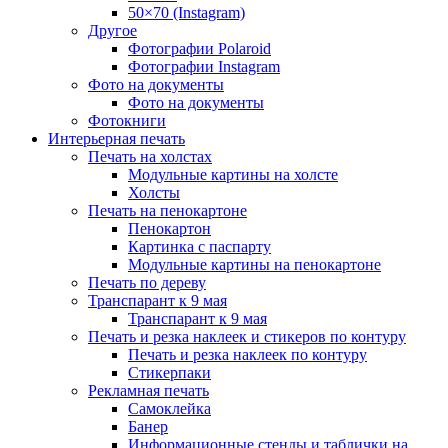
50×70 (Instagram)
Другое
Фотографии Polaroid
Фотографии Instagram
Фото на документы
Фото на документы
Фотокниги
Интерьерная печать
Печать на холстах
Модульные картины на холсте
Холсты
Печать на пенокартоне
Пенокартон
Картинка с паспарту
Модульные картины на пенокартоне
Печать по дереву
Транспарант к 9 мая
Транспарант к 9 мая
Печать и резка наклеек и стикеров по контуру
Печать и резка наклеек по контуру
Стикерпаки
Рекламная печать
Самоклейка
Банер
Информационные стенды и таблички на