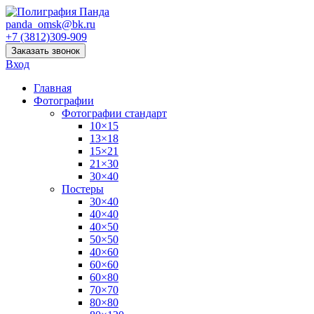
panda_omsk@bk.ru
+7 (3812)309-909
Заказать звонок
Вход
Главная
Фотографии
Фотографии стандарт
10×15
13×18
15×21
21×30
30×40
Постеры
30×40
40×40
40×50
50×50
40×60
60×60
60×80
70×70
80×80