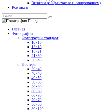
Визитки (с Уф-печатью и лакированием)
Контакты
Главная
Фотографии
Фотографии стандарт
10×15
13×18
15×21
21×30
30×40
Постеры
30×40
40×40
40×50
50×50
40×60
60×60
60×80
70×70
80×80
80×120