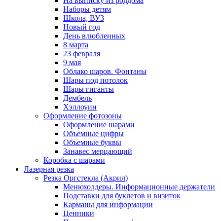
На выписку из роддома
Наборы детям
Школа, ВУЗ
Новый год
День влюбленных
8 марта
23 февраля
9 мая
Облако шаров. Фонтаны
Шары под потолок
Шары гиганты
Дембель
Хэллоуин
Оформление фотозоны
Оформление шарами
Объемные цифры
Объемные буквы
Занавес мерцающий
Коробка с шарами
Лазерная резка
Резка Оргстекла (Акрил)
Менюхолдеры. Информационные держатели
Подставки для буклетов и визиток
Карманы для информации
Ценники