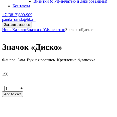
Визитки (с Уф-печатью и лакированием)
Контакты
+7 (3812)309-909
panda_omsk@bk.ru
Заказать звонок
Home
Каталог
Значки с УФ-печатью
Значок «Диско»
Значок «Диско»
Фанера, 3мм. Ручная роспись. Крепление булавочка.
150
-
+
Add to cart