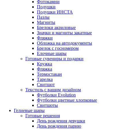
Фотокамни
Подушки
Подушки ИНСТА
Пазлы
Магниты
Брелоки акриловые
Значки и магниты закатные
Фляжки
Обложка на автодокументы
Брелок с госномером
Елочные шары
Готовые сувениры и подарки
Кружка
Фляжка
Термостакан
Тарелка
Свитшот
Текстиль с вашим дизайном
Футболки Evolution
Футболки цветные хлопковые
Свитшоты
Гелиевые шары
Готовые решения
День рождения девушки
День рождения парню