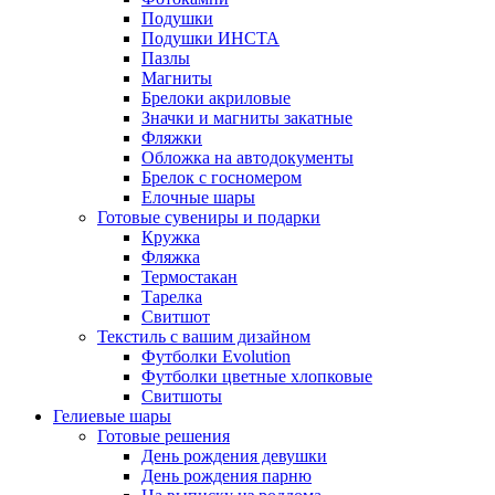
Подушки
Подушки ИНСТА
Пазлы
Магниты
Брелоки акриловые
Значки и магниты закатные
Фляжки
Обложка на автодокументы
Брелок с госномером
Елочные шары
Готовые сувениры и подарки
Кружка
Фляжка
Термостакан
Тарелка
Свитшот
Текстиль с вашим дизайном
Футболки Evolution
Футболки цветные хлопковые
Свитшоты
Гелиевые шары
Готовые решения
День рождения девушки
День рождения парню