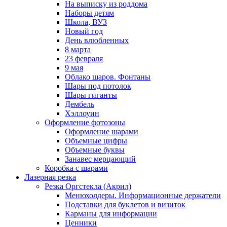
На выписку из роддома
Наборы детям
Школа, ВУЗ
Новый год
День влюбленных
8 марта
23 февраля
9 мая
Облако шаров. Фонтаны
Шары под потолок
Шары гиганты
Дембель
Хэллоуин
Оформление фотозоны
Оформление шарами
Объемные цифры
Объемные буквы
Занавес мерцающий
Коробка с шарами
Лазерная резка
Резка Оргстекла (Акрил)
Менюхолдеры. Информационные держатели
Подставки для буклетов и визиток
Карманы для информации
Ценники