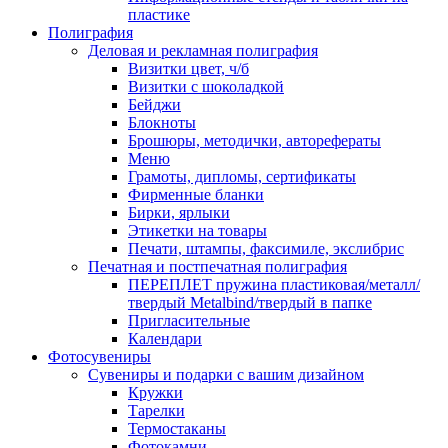
пластике
Полиграфия
Деловая и рекламная полиграфия
Визитки цвет, ч/б
Визитки с шоколадкой
Бейджи
Блокноты
Брошюры, методички, авторефераты
Меню
Грамоты, дипломы, сертификаты
Фирменные бланки
Бирки, ярлыки
Этикетки на товары
Печати, штампы, факсимиле, экслибрис
Печатная и постпечатная полиграфия
ПЕРЕПЛЕТ пружина пластиковая/металл/
твердый Metalbind/твердый в папке
Пригласительные
Календари
Фотосувениры
Сувениры и подарки с вашим дизайном
Кружки
Тарелки
Термостаканы
Фотокамни