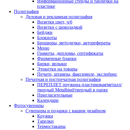
Информационные стенды и таблички на
пластике
Полиграфия
Деловая и рекламная полиграфия
Визитки цвет, ч/б
Визитки с шоколадкой
Бейджи
Блокноты
Брошюры, методички, авторефераты
Меню
Грамоты, дипломы, сертификаты
Фирменные бланки
Бирки, ярлыки
Этикетки на товары
Печати, штампы, факсимиле, экслибрис
Печатная и постпечатная полиграфия
ПЕРЕПЛЕТ пружина пластиковая/металл/
твердый Metalbind/твердый в папке
Пригласительные
Календари
Фотосувениры
Сувениры и подарки с вашим дизайном
Кружки
Тарелки
Термостаканы