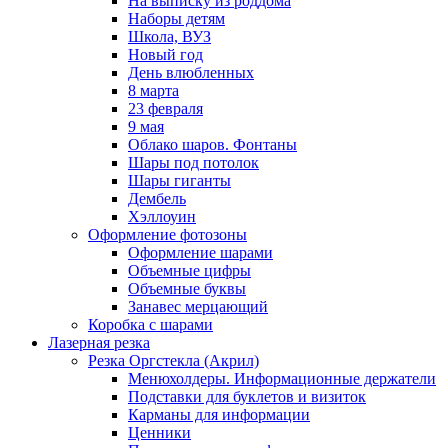
На выписку из роддома
Наборы детям
Школа, ВУЗ
Новый год
День влюбленных
8 марта
23 февраля
9 мая
Облако шаров. Фонтаны
Шары под потолок
Шары гиганты
Дембель
Хэллоуин
Оформление фотозоны
Оформление шарами
Объемные цифры
Объемные буквы
Занавес мерцающий
Коробка с шарами
Лазерная резка
Резка Оргстекла (Акрил)
Менюхолдеры. Информационные держатели
Подставки для буклетов и визиток
Карманы для информации
Ценники