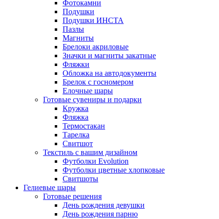
Фотокамни
Подушки
Подушки ИНСТА
Пазлы
Магниты
Брелоки акриловые
Значки и магниты закатные
Фляжки
Обложка на автодокументы
Брелок с госномером
Елочные шары
Готовые сувениры и подарки
Кружка
Фляжка
Термостакан
Тарелка
Свитшот
Текстиль с вашим дизайном
Футболки Evolution
Футболки цветные хлопковые
Свитшоты
Гелиевые шары
Готовые решения
День рождения девушки
День рождения парню