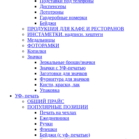
Подставки под телефоны
Диспенсеры
Лототроны
Гардеробные номерки
Бейджи
ПРОДУКЦИЯ ДЛЯ КАФЕ И РЕСТОРАНОВ
ИНСТАМЕТКИ. надписи. хештеги
Медальницы
ФОТОРАМКИ
Копилки
Значки
Зеркальные броши/значки
Значки с УФ-печатью
Заготовки для значков
Фурнитура для значков
Кисти, краски, лак
Упаковка
УФ- печать
ОБЩИЙ ПРАЙС
ПОПУЛЯРНЫЕ ПОЗИЦИИ
Печать на чехлах
Ежедневники
Ручки
Флешки
Бейджи (с уф- печатью)