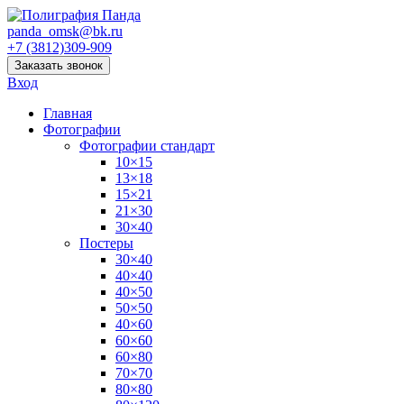
panda_omsk@bk.ru
+7 (3812)309-909
Заказать звонок
Вход
Главная
Фотографии
Фотографии стандарт
10×15
13×18
15×21
21×30
30×40
Постеры
30×40
40×40
40×50
50×50
40×60
60×60
60×80
70×70
80×80