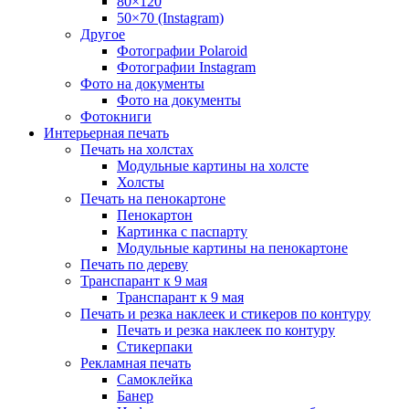
80×120
50×70 (Instagram)
Другое
Фотографии Polaroid
Фотографии Instagram
Фото на документы
Фото на документы
Фотокниги
Интерьерная печать
Печать на холстах
Модульные картины на холсте
Холсты
Печать на пенокартоне
Пенокартон
Картинка с паспарту
Модульные картины на пенокартоне
Печать по дереву
Транспарант к 9 мая
Транспарант к 9 мая
Печать и резка наклеек и стикеров по контуру
Печать и резка наклеек по контуру
Стикерпаки
Рекламная печать
Самоклейка
Банер