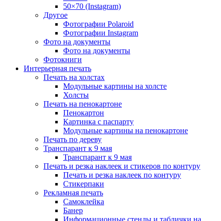
50×70 (Instagram)
Другое
Фотографии Polaroid
Фотографии Instagram
Фото на документы
Фото на документы
Фотокниги
Интерьерная печать
Печать на холстах
Модульные картины на холсте
Холсты
Печать на пенокартоне
Пенокартон
Картинка с паспарту
Модульные картины на пенокартоне
Печать по дереву
Транспарант к 9 мая
Транспарант к 9 мая
Печать и резка наклеек и стикеров по контуру
Печать и резка наклеек по контуру
Стикерпаки
Рекламная печать
Самоклейка
Банер
Информационные стенды и таблички на