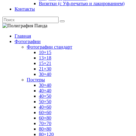
Визитки (с Уф-печатью и лакированием)
Контакты
Главная
Фотографии
Фотографии стандарт
10×15
13×18
15×21
21×30
30×40
Постеры
30×40
40×40
40×50
50×50
40×60
60×60
60×80
70×70
80×80
80×120