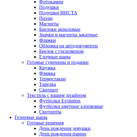
Фотокамни
Подушки
Подушки ИНСТА
Пазлы
Магниты
Брелоки акриловые
Значки и магниты закатные
Фляжки
Обложка на автодокументы
Брелок с госномером
Елочные шары
Готовые сувениры и подарки
Кружка
Фляжка
Термостакан
Тарелка
Свитшот
Текстиль с вашим дизайном
Футболки Evolution
Футболки цветные хлопковые
Свитшоты
Гелиевые шары
Готовые решения
День рождения девушки
День рождения парню