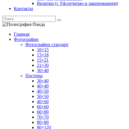
Визитки (с Уф-печатью и лакированием)
Контакты
Главная
Фотографии
Фотографии стандарт
10×15
13×18
15×21
21×30
30×40
Постеры
30×40
40×40
40×50
50×50
40×60
60×60
60×80
70×70
80×80
80×120