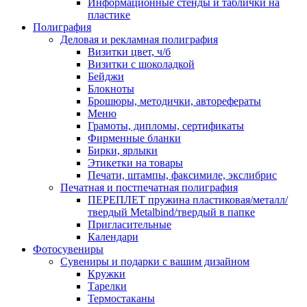
Информационные стенды и таблички на
пластике
Полиграфия
Деловая и рекламная полиграфия
Визитки цвет, ч/б
Визитки с шоколадкой
Бейджи
Блокноты
Брошюры, методички, авторефераты
Меню
Грамоты, дипломы, сертификаты
Фирменные бланки
Бирки, ярлыки
Этикетки на товары
Печати, штампы, факсимиле, экслибрис
Печатная и постпечатная полиграфия
ПЕРЕПЛЕТ пружина пластиковая/металл/
твердый Metalbind/твердый в папке
Пригласительные
Календари
Фотосувениры
Сувениры и подарки с вашим дизайном
Кружки
Тарелки
Термостаканы