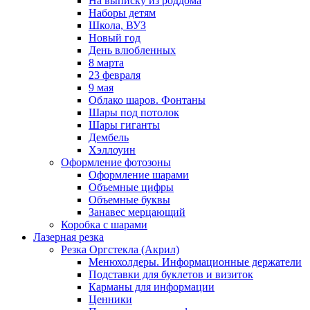
На выписку из роддома
Наборы детям
Школа, ВУЗ
Новый год
День влюбленных
8 марта
23 февраля
9 мая
Облако шаров. Фонтаны
Шары под потолок
Шары гиганты
Дембель
Хэллоуин
Оформление фотозоны
Оформление шарами
Объемные цифры
Объемные буквы
Занавес мерцающий
Коробка с шарами
Лазерная резка
Резка Оргстекла (Акрил)
Менюхолдеры. Информационные держатели
Подставки для буклетов и визиток
Карманы для информации
Ценники