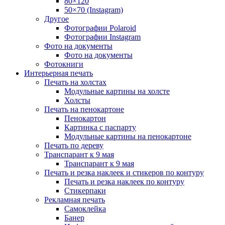
80×120
50×70 (Instagram)
Другое
Фотографии Polaroid
Фотографии Instagram
Фото на документы
Фото на документы
Фотокниги
Интерьерная печать
Печать на холстах
Модульные картины на холсте
Холсты
Печать на пенокартоне
Пенокартон
Картинка с паспарту
Модульные картины на пенокартоне
Печать по дереву
Транспарант к 9 мая
Транспарант к 9 мая
Печать и резка наклеек и стикеров по контуру
Печать и резка наклеек по контуру
Стикерпаки
Рекламная печать
Самоклейка
Банер