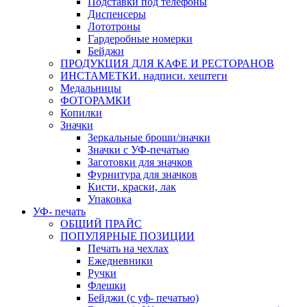
Подставки под телефоны
Диспенсеры
Лототроны
Гардеробные номерки
Бейджи
ПРОДУКЦИЯ ДЛЯ КАФЕ И РЕСТОРАНОВ
ИНСТАМЕТКИ. надписи. хештеги
Медальницы
ФОТОРАМКИ
Копилки
Значки
Зеркальные броши/значки
Значки с УФ-печатью
Заготовки для значков
Фурнитура для значков
Кисти, краски, лак
Упаковка
УФ- печать
ОБЩИЙ ПРАЙС
ПОПУЛЯРНЫЕ ПОЗИЦИИ
Печать на чехлах
Ежедневники
Ручки
Флешки
Бейджи (с уф- печатью)