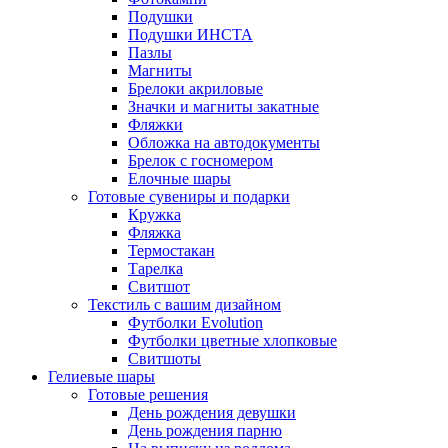
Подушки
Подушки ИНСТА
Пазлы
Магниты
Брелоки акриловые
Значки и магниты закатные
Фляжки
Обложка на автодокументы
Брелок с госномером
Елочные шары
Готовые сувениры и подарки
Кружка
Фляжка
Термостакан
Тарелка
Свитшот
Текстиль с вашим дизайном
Футболки Evolution
Футболки цветные хлопковые
Свитшоты
Гелиевые шары
Готовые решения
День рождения девушки
День рождения парню