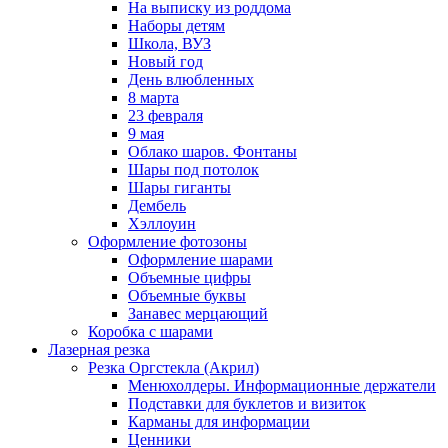
На выписку из роддома
Наборы детям
Школа, ВУЗ
Новый год
День влюбленных
8 марта
23 февраля
9 мая
Облако шаров. Фонтаны
Шары под потолок
Шары гиганты
Дембель
Хэллоуин
Оформление фотозоны
Оформление шарами
Объемные цифры
Объемные буквы
Занавес мерцающий
Коробка с шарами
Лазерная резка
Резка Оргстекла (Акрил)
Менюхолдеры. Информационные держатели
Подставки для буклетов и визиток
Карманы для информации
Ценники