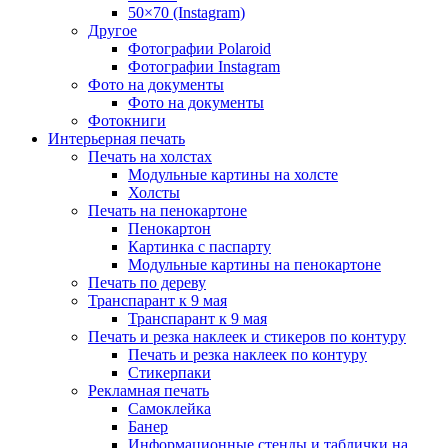
50×70 (Instagram)
Другое
Фотографии Polaroid
Фотографии Instagram
Фото на документы
Фото на документы
Фотокниги
Интерьерная печать
Печать на холстах
Модульные картины на холсте
Холсты
Печать на пенокартоне
Пенокартон
Картинка с паспарту
Модульные картины на пенокартоне
Печать по дереву
Транспарант к 9 мая
Транспарант к 9 мая
Печать и резка наклеек и стикеров по контуру
Печать и резка наклеек по контуру
Стикерпаки
Рекламная печать
Самоклейка
Банер
Информационные стенды и таблички на