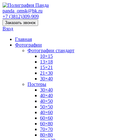
panda_omsk@bk.ru
+7 (3812)309-909
Заказать звонок
Вход
Главная
Фотографии
Фотографии стандарт
10×15
13×18
15×21
21×30
30×40
Постеры
30×40
40×40
40×50
50×50
40×60
60×60
60×80
70×70
80×80