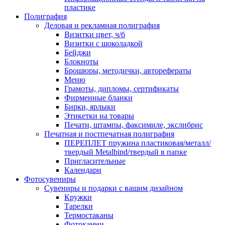
пластике
Полиграфия
Деловая и рекламная полиграфия
Визитки цвет, ч/б
Визитки с шоколадкой
Бейджи
Блокноты
Брошюры, методички, авторефераты
Меню
Грамоты, дипломы, сертификаты
Фирменные бланки
Бирки, ярлыки
Этикетки на товары
Печати, штампы, факсимиле, экслибрис
Печатная и постпечатная полиграфия
ПЕРЕПЛЕТ пружина пластиковая/металл/
твердый Metalbind/твердый в папке
Пригласительные
Календари
Фотосувениры
Сувениры и подарки с вашим дизайном
Кружки
Тарелки
Термостаканы
Фотокамни