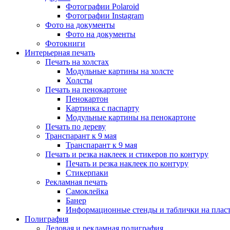
Фотографии Polaroid
Фотографии Instagram
Фото на документы
Фото на документы
Фотокниги
Интерьерная печать
Печать на холстах
Модульные картины на холсте
Холсты
Печать на пенокартоне
Пенокартон
Картинка с паспарту
Модульные картины на пенокартоне
Печать по дереву
Транспарант к 9 мая
Транспарант к 9 мая
Печать и резка наклеек и стикеров по контуру
Печать и резка наклеек по контуру
Стикерпаки
Рекламная печать
Самоклейка
Банер
Информационные стенды и таблички на плас
Полиграфия
Деловая и рекламная полиграфия