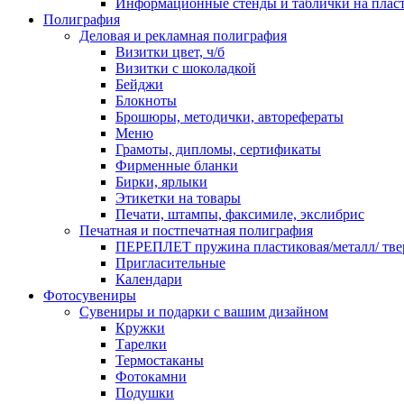
Информационные стенды и таблички на плас
Полиграфия
Деловая и рекламная полиграфия
Визитки цвет, ч/б
Визитки с шоколадкой
Бейджи
Блокноты
Брошюры, методички, авторефераты
Меню
Грамоты, дипломы, сертификаты
Фирменные бланки
Бирки, ярлыки
Этикетки на товары
Печати, штампы, факсимиле, экслибрис
Печатная и постпечатная полиграфия
ПЕРЕПЛЕТ пружина пластиковая/металл/ твер
Пригласительные
Календари
Фотосувениры
Сувениры и подарки с вашим дизайном
Кружки
Тарелки
Термостаканы
Фотокамни
Подушки