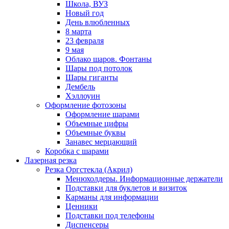
Школа, ВУЗ
Новый год
День влюбленных
8 марта
23 февраля
9 мая
Облако шаров. Фонтаны
Шары под потолок
Шары гиганты
Дембель
Хэллоуин
Оформление фотозоны
Оформление шарами
Объемные цифры
Объемные буквы
Занавес мерцающий
Коробка с шарами
Лазерная резка
Резка Оргстекла (Акрил)
Менюхолдеры. Информационные держатели
Подставки для буклетов и визиток
Карманы для информации
Ценники
Подставки под телефоны
Диспенсеры