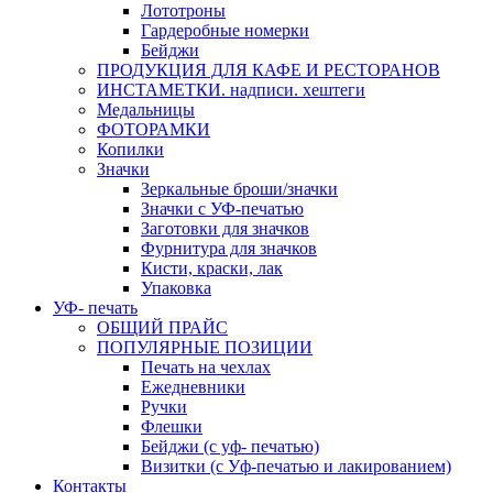
Лототроны
Гардеробные номерки
Бейджи
ПРОДУКЦИЯ ДЛЯ КАФЕ И РЕСТОРАНОВ
ИНСТАМЕТКИ. надписи. хештеги
Медальницы
ФОТОРАМКИ
Копилки
Значки
Зеркальные броши/значки
Значки с УФ-печатью
Заготовки для значков
Фурнитура для значков
Кисти, краски, лак
Упаковка
УФ- печать
ОБЩИЙ ПРАЙС
ПОПУЛЯРНЫЕ ПОЗИЦИИ
Печать на чехлах
Ежедневники
Ручки
Флешки
Бейджи (с уф- печатью)
Визитки (с Уф-печатью и лакированием)
Контакты