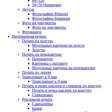
80×120
50×70 (Instagram)
Другое
Фотографии Polaroid
Фотографии Instagram
Фото на документы
Фото на документы
Фотокниги
Интерьерная печать
Печать на холстах
Модульные картины на холсте
Холсты
Печать на пенокартоне
Пенокартон
Картинка с паспарту
Модульные картины на пенокартоне
Печать по дереву
Транспарант к 9 мая
Транспарант к 9 мая
Печать и резка наклеек и стикеров по контуру
Печать и резка наклеек по контуру
Стикерпаки
Рекламная печать
Самоклейка
Банер