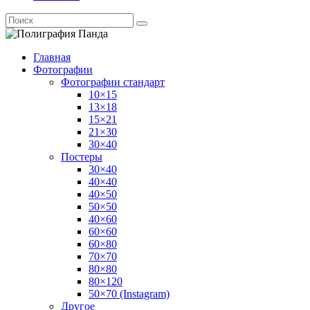
Главная
Фотографии
Фотографии стандарт
10×15
13×18
15×21
21×30
30×40
Постеры
30×40
40×40
40×50
50×50
40×60
60×60
60×80
70×70
80×80
80×120
50×70 (Instagram)
Другое