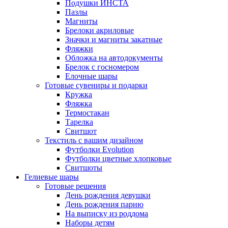
Подушки ИНСТА
Пазлы
Магниты
Брелоки акриловые
Значки и магниты закатные
Фляжки
Обложка на автодокументы
Брелок с госномером
Елочные шары
Готовые сувениры и подарки
Кружка
Фляжка
Термостакан
Тарелка
Свитшот
Текстиль с вашим дизайном
Футболки Evolution
Футболки цветные хлопковые
Свитшоты
Гелиевые шары
Готовые решения
День рождения девушки
День рождения парню
На выписку из роддома
Наборы детям