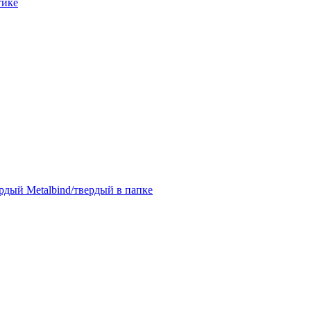
тике
дый Metalbind/твердый в папке