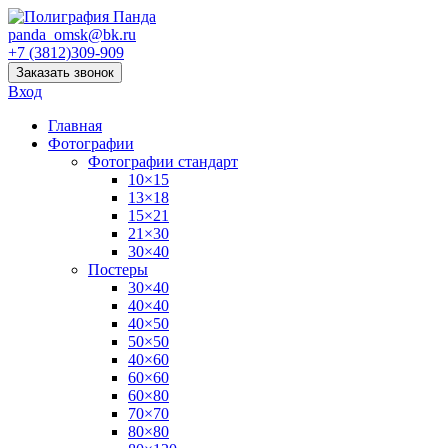
panda_omsk@bk.ru
+7 (3812)309-909
Заказать звонок
Вход
Главная
Фотографии
Фотографии стандарт
10×15
13×18
15×21
21×30
30×40
Постеры
30×40
40×40
40×50
50×50
40×60
60×60
60×80
70×70
80×80