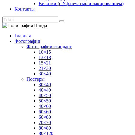
Визитки (с Уф-печатью и лакированием)
Контакты
Главная
Фотографии
Фотографии стандарт
10×15
13×18
15×21
21×30
30×40
Постеры
30×40
40×40
40×50
50×50
40×60
60×60
60×80
70×70
80×80
80×120