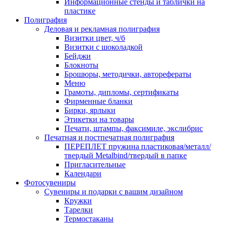
Информационные стенды и таблички на
пластике
Полиграфия
Деловая и рекламная полиграфия
Визитки цвет, ч/б
Визитки с шоколадкой
Бейджи
Блокноты
Брошюры, методички, авторефераты
Меню
Грамоты, дипломы, сертификаты
Фирменные бланки
Бирки, ярлыки
Этикетки на товары
Печати, штампы, факсимиле, экслибрис
Печатная и постпечатная полиграфия
ПЕРЕПЛЕТ пружина пластиковая/металл/
твердый Metalbind/твердый в папке
Пригласительные
Календари
Фотосувениры
Сувениры и подарки с вашим дизайном
Кружки
Тарелки
Термостаканы