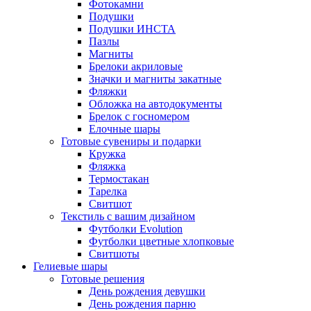
Фотокамни
Подушки
Подушки ИНСТА
Пазлы
Магниты
Брелоки акриловые
Значки и магниты закатные
Фляжки
Обложка на автодокументы
Брелок с госномером
Елочные шары
Готовые сувениры и подарки
Кружка
Фляжка
Термостакан
Тарелка
Свитшот
Текстиль с вашим дизайном
Футболки Evolution
Футболки цветные хлопковые
Свитшоты
Гелиевые шары
Готовые решения
День рождения девушки
День рождения парню