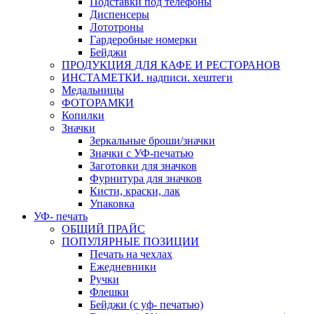
Подставки под телефоны
Диспенсеры
Лототроны
Гардеробные номерки
Бейджи
ПРОДУКЦИЯ ДЛЯ КАФЕ И РЕСТОРАНОВ
ИНСТАМЕТКИ. надписи. хештеги
Медальницы
ФОТОРАМКИ
Копилки
Значки
Зеркальные броши/значки
Значки с УФ-печатью
Заготовки для значков
Фурнитура для значков
Кисти, краски, лак
Упаковка
УФ- печать
ОБЩИЙ ПРАЙС
ПОПУЛЯРНЫЕ ПОЗИЦИИ
Печать на чехлах
Ежедневники
Ручки
Флешки
Бейджи (с уф- печатью)