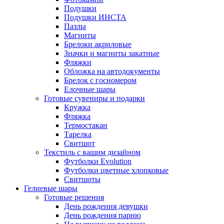
Подушки
Подушки ИНСТА
Пазлы
Магниты
Брелоки акриловые
Значки и магниты закатные
Фляжки
Обложка на автодокументы
Брелок с госномером
Елочные шары
Готовые сувениры и подарки
Кружка
Фляжка
Термостакан
Тарелка
Свитшот
Текстиль с вашим дизайном
Футболки Evolution
Футболки цветные хлопковые
Свитшоты
Гелиевые шары
Готовые решения
День рождения девушки
День рождения парню