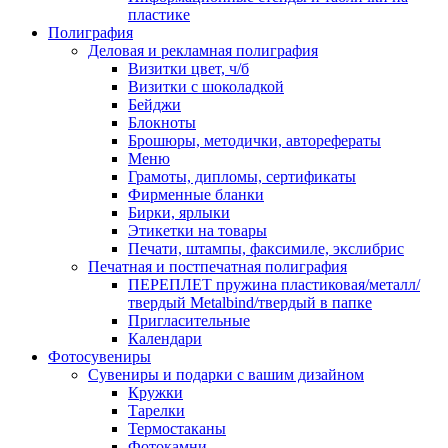
пластике
Полиграфия
Деловая и рекламная полиграфия
Визитки цвет, ч/б
Визитки с шоколадкой
Бейджи
Блокноты
Брошюры, методички, авторефераты
Меню
Грамоты, дипломы, сертификаты
Фирменные бланки
Бирки, ярлыки
Этикетки на товары
Печати, штампы, факсимиле, экслибрис
Печатная и постпечатная полиграфия
ПЕРЕПЛЕТ пружина пластиковая/металл/
твердый Metalbind/твердый в папке
Пригласительные
Календари
Фотосувениры
Сувениры и подарки с вашим дизайном
Кружки
Тарелки
Термостаканы
Фотокамни