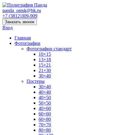
panda_omsk@bk.ru
+7 (3812)309-909
Заказать звонок
Вход
Главная
Фотографии
Фотографии стандарт
10×15
13×18
15×21
21×30
30×40
Постеры
30×40
40×40
40×50
50×50
40×60
60×60
60×80
70×70
80×80