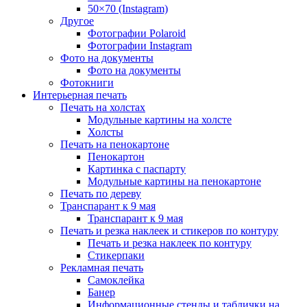
50×70 (Instagram)
Другое
Фотографии Polaroid
Фотографии Instagram
Фото на документы
Фото на документы
Фотокниги
Интерьерная печать
Печать на холстах
Модульные картины на холсте
Холсты
Печать на пенокартоне
Пенокартон
Картинка с паспарту
Модульные картины на пенокартоне
Печать по дереву
Транспарант к 9 мая
Транспарант к 9 мая
Печать и резка наклеек и стикеров по контуру
Печать и резка наклеек по контуру
Стикерпаки
Рекламная печать
Самоклейка
Банер
Информационные стенды и таблички на