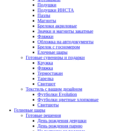
Подушки
Подушки ИНСТА
Пазлы
Магниты
Брелоки акриловые
Значки и магниты закатные
Фляжки
Обложка на автодокументы
Брелок с госномером
Елочные шары
Готовые сувениры и подарки
Кружка
Фляжка
Термостакан
Тарелка
Свитшот
Текстиль с вашим дизайном
Футболки Evolution
Футболки цветные хлопковые
Свитшоты
Гелиевые шары
Готовые решения
День рождения девушки
День рождения парню