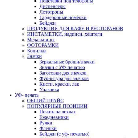
Подставки под телефоны
Диспенсеры
Лототроны
Гардеробные номерки
Бейджи
ПРОДУКЦИЯ ДЛЯ КАФЕ И РЕСТОРАНОВ
ИНСТАМЕТКИ. надписи. хештеги
Медальницы
ФОТОРАМКИ
Копилки
Значки
Зеркальные броши/значки
Значки с УФ-печатью
Заготовки для значков
Фурнитура для значков
Кисти, краски, лак
Упаковка
УФ- печать
ОБЩИЙ ПРАЙС
ПОПУЛЯРНЫЕ ПОЗИЦИИ
Печать на чехлах
Ежедневники
Ручки
Флешки
Бейджи (с уф- печатью)