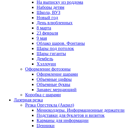
На выписку из роддома
Наборы детям
Школа, ВУЗ
Новый год
День влюбленных
8 марта
23 февраля
9 мая
Облако шаров. Фонтаны
Шары под потолок
Шары гиганты
Дембель
Хэллоуин
Оформление фотозоны
Оформление шарами
Объемные цифры
Объемные буквы
Занавес мерцающий
Коробка с шарами
Лазерная резка
Резка Оргстекла (Акрил)
Менюхолдеры. Информационные держатели
Подставки для буклетов и визиток
Карманы для информации
Ценники