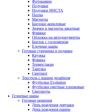
Фотокамни
Подушки
Подушки ИНСТА
Пазлы
Магниты
Брелоки акриловые
Значки и магниты закатные
Фляжки
Обложка на автодокументы
Брелок с госномером
Елочные шары
Готовые сувениры и подарки
Кружка
Фляжка
Термостакан
Тарелка
Свитшот
Текстиль с вашим дизайном
Футболки Evolution
Футболки цветные хлопковые
Свитшоты
Гелиевые шары
Готовые решения
День рождения девушки
День рождения парню