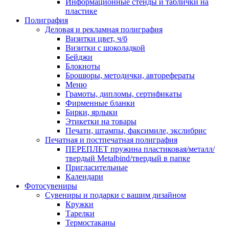
Информационные стенды и таблички на
пластике
Полиграфия
Деловая и рекламная полиграфия
Визитки цвет, ч/б
Визитки с шоколадкой
Бейджи
Блокноты
Брошюры, методички, авторефераты
Меню
Грамоты, дипломы, сертификаты
Фирменные бланки
Бирки, ярлыки
Этикетки на товары
Печати, штампы, факсимиле, экслибрис
Печатная и постпечатная полиграфия
ПЕРЕПЛЕТ пружина пластиковая/металл/
твердый Metalbind/твердый в папке
Пригласительные
Календари
Фотосувениры
Сувениры и подарки с вашим дизайном
Кружки
Тарелки
Термостаканы