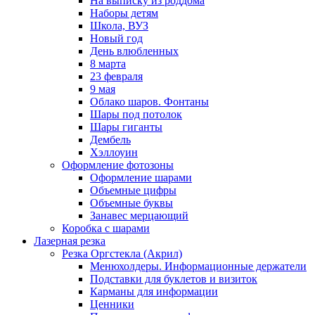
На выписку из роддома
Наборы детям
Школа, ВУЗ
Новый год
День влюбленных
8 марта
23 февраля
9 мая
Облако шаров. Фонтаны
Шары под потолок
Шары гиганты
Дембель
Хэллоуин
Оформление фотозоны
Оформление шарами
Объемные цифры
Объемные буквы
Занавес мерцающий
Коробка с шарами
Лазерная резка
Резка Оргстекла (Акрил)
Менюхолдеры. Информационные держатели
Подставки для буклетов и визиток
Карманы для информации
Ценники