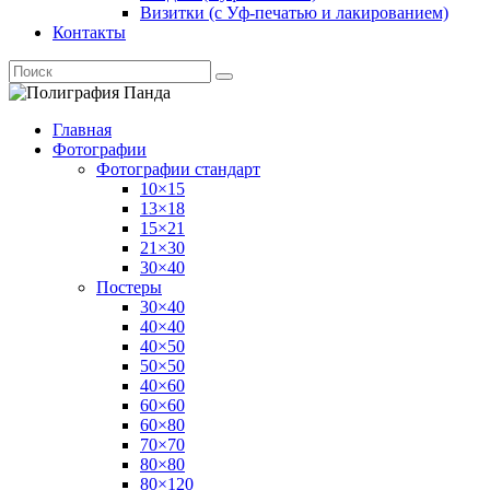
Визитки (с Уф-печатью и лакированием)
Контакты
Главная
Фотографии
Фотографии стандарт
10×15
13×18
15×21
21×30
30×40
Постеры
30×40
40×40
40×50
50×50
40×60
60×60
60×80
70×70
80×80
80×120