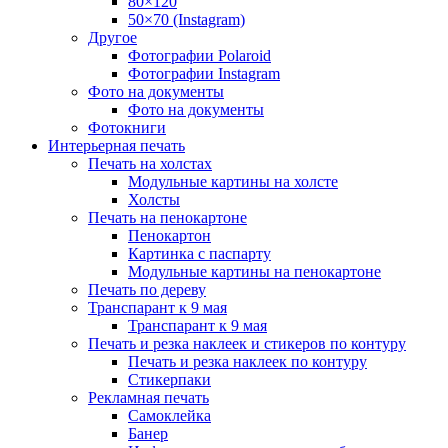
80×120
50×70 (Instagram)
Другое
Фотографии Polaroid
Фотографии Instagram
Фото на документы
Фото на документы
Фотокниги
Интерьерная печать
Печать на холстах
Модульные картины на холсте
Холсты
Печать на пенокартоне
Пенокартон
Картинка с паспарту
Модульные картины на пенокартоне
Печать по дереву
Транспарант к 9 мая
Транспарант к 9 мая
Печать и резка наклеек и стикеров по контуру
Печать и резка наклеек по контуру
Стикерпаки
Рекламная печать
Самоклейка
Банер