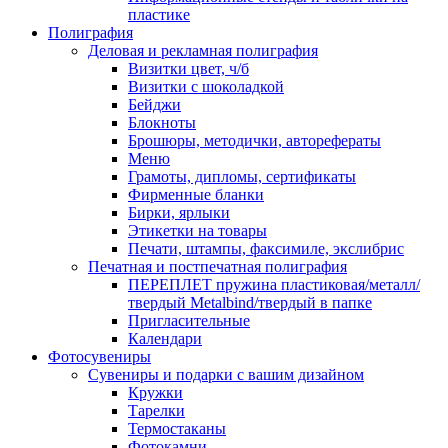
пластике
Полиграфия
Деловая и рекламная полиграфия
Визитки цвет, ч/б
Визитки с шоколадкой
Бейджи
Блокноты
Брошюры, методички, авторефераты
Меню
Грамоты, дипломы, сертификаты
Фирменные бланки
Бирки, ярлыки
Этикетки на товары
Печати, штампы, факсимиле, экслибрис
Печатная и постпечатная полиграфия
ПЕРЕПЛЕТ пружина пластиковая/металл/
твердый Metalbind/твердый в папке
Пригласительные
Календари
Фотосувениры
Сувениры и подарки с вашим дизайном
Кружки
Тарелки
Термостаканы
Фотокамни