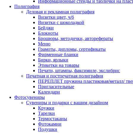
Информационные стенды и таблички на плас
Полиграфия
Деловая и рекламная полиграфия
Визитки цвет, ч/б
Визитки с шоколадкой
Бейджи
Блокноты
Брошюры, методички, авторефераты
Меню
Грамоты, дипломы, сертификаты
Фирменные бланки
Бирки, ярлыки
Этикетки на товары
Печати, штампы, факсимиле, экслибрис
Печатная и постпечатная полиграфия
ПЕРЕПЛЕТ пружина пластиковая/металл/ твер
Пригласительные
Календари
Фотосувениры
Сувениры и подарки с вашим дизайном
Кружки
Тарелки
Термостаканы
Фотокамни
Подушки