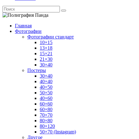
Главная
Фотографии
Фотографии стандарт
10×15
13×18
15×21
21×30
30×40
Постеры
30×40
40×40
40×50
50×50
40×60
60×60
60×80
70×70
80×80
80×120
50×70 (Instagram)
Другое