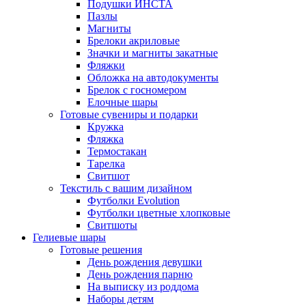
Подушки ИНСТА
Пазлы
Магниты
Брелоки акриловые
Значки и магниты закатные
Фляжки
Обложка на автодокументы
Брелок с госномером
Елочные шары
Готовые сувениры и подарки
Кружка
Фляжка
Термостакан
Тарелка
Свитшот
Текстиль с вашим дизайном
Футболки Evolution
Футболки цветные хлопковые
Свитшоты
Гелиевые шары
Готовые решения
День рождения девушки
День рождения парню
На выписку из роддома
Наборы детям