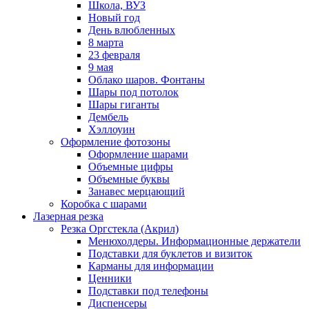
Школа, ВУЗ
Новый год
День влюбленных
8 марта
23 февраля
9 мая
Облако шаров. Фонтаны
Шары под потолок
Шары гиганты
Дембель
Хэллоуин
Оформление фотозоны
Оформление шарами
Объемные цифры
Объемные буквы
Занавес мерцающий
Коробка с шарами
Лазерная резка
Резка Оргстекла (Акрил)
Менюхолдеры. Информационные держатели
Подставки для буклетов и визиток
Карманы для информации
Ценники
Подставки под телефоны
Диспенсеры