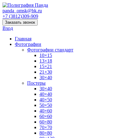
panda_omsk@bk.ru
+7 (3812)309-909
Заказать звонок
Вход
Главная
Фотографии
Фотографии стандарт
10×15
13×18
15×21
21×30
30×40
Постеры
30×40
40×40
40×50
50×50
40×60
60×60
60×80
70×70
80×80