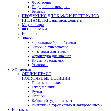
Лототроны
Гардеробные номерки
Бейджи
ПРОДУКЦИЯ ДЛЯ КАФЕ И РЕСТОРАНОВ
ИНСТАМЕТКИ. надписи. хештеги
Медальницы
ФОТОРАМКИ
Копилки
Значки
Зеркальные броши/значки
Значки с УФ-печатью
Заготовки для значков
Фурнитура для значков
Кисти, краски, лак
Упаковка
УФ- печать
ОБЩИЙ ПРАЙС
ПОПУЛЯРНЫЕ ПОЗИЦИИ
Печать на чехлах
Ежедневники
Ручки
Флешки
Бейджи (с уф- печатью)
Визитки (с Уф-печатью и лакированием)
Контакты