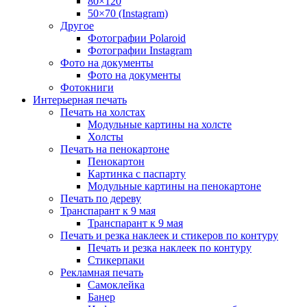
80×120
50×70 (Instagram)
Другое
Фотографии Polaroid
Фотографии Instagram
Фото на документы
Фото на документы
Фотокниги
Интерьерная печать
Печать на холстах
Модульные картины на холсте
Холсты
Печать на пенокартоне
Пенокартон
Картинка с паспарту
Модульные картины на пенокартоне
Печать по дереву
Транспарант к 9 мая
Транспарант к 9 мая
Печать и резка наклеек и стикеров по контуру
Печать и резка наклеек по контуру
Стикерпаки
Рекламная печать
Самоклейка
Банер