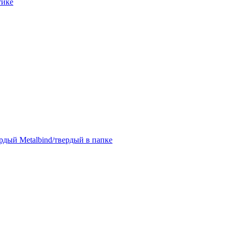
тике
дый Metalbind/твердый в папке