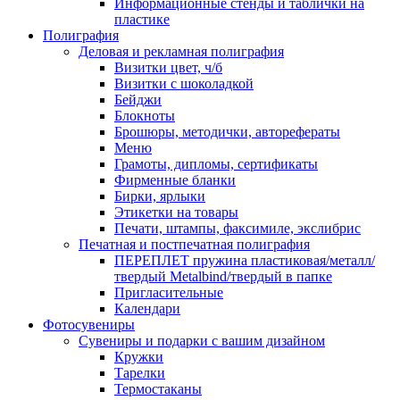
Информационные стенды и таблички на
пластике
Полиграфия
Деловая и рекламная полиграфия
Визитки цвет, ч/б
Визитки с шоколадкой
Бейджи
Блокноты
Брошюры, методички, авторефераты
Меню
Грамоты, дипломы, сертификаты
Фирменные бланки
Бирки, ярлыки
Этикетки на товары
Печати, штампы, факсимиле, экслибрис
Печатная и постпечатная полиграфия
ПЕРЕПЛЕТ пружина пластиковая/металл/
твердый Metalbind/твердый в папке
Пригласительные
Календари
Фотосувениры
Сувениры и подарки с вашим дизайном
Кружки
Тарелки
Термостаканы