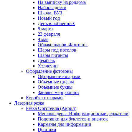
На выписку из роддома
Наборы детям
Школа, ВУЗ
Новый год
День влюбленных
8 марта
23 февраля
9 мая
Облако шаров. Фонтаны
Шары под потолок
Шары гиганты
Дембель
Хэллоуин
Оформление фотозоны
Оформление шарами
Объемные цифры
Объемные буквы
Занавес мерцающий
Коробка с шарами
Лазерная резка
Резка Оргстекла (Акрил)
Менюхолдеры. Информационные держатели
Подставки для буклетов и визиток
Карманы для информации
Ценники