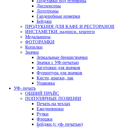
Подставки под телефоны
Диспенсеры
Лототроны
Гардеробные номерки
Бейджи
ПРОДУКЦИЯ ДЛЯ КАФЕ И РЕСТОРАНОВ
ИНСТАМЕТКИ. надписи. хештеги
Медальницы
ФОТОРАМКИ
Копилки
Значки
Зеркальные броши/значки
Значки с УФ-печатью
Заготовки для значков
Фурнитура для значков
Кисти, краски, лак
Упаковка
УФ- печать
ОБЩИЙ ПРАЙС
ПОПУЛЯРНЫЕ ПОЗИЦИИ
Печать на чехлах
Ежедневники
Ручки
Флешки
Бейджи (с уф- печатью)