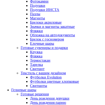
Фотокамни
Подушки
Подушки ИНСТА
Пазлы
Магниты
Брелоки акриловые
Значки и магниты закатные
Фляжки
Обложка на автодокументы
Брелок с госномером
Елочные шары
Готовые сувениры и подарки
Кружка
Фляжка
Термостакан
Тарелка
Свитшот
Текстиль с вашим дизайном
Футболки Evolution
Футболки цветные хлопковые
Свитшоты
Гелиевые шары
Готовые решения
День рождения девушки
День рождения парню