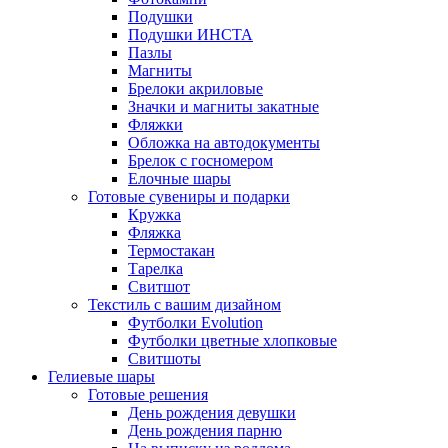
Подушки
Подушки ИНСТА
Пазлы
Магниты
Брелоки акриловые
Значки и магниты закатные
Фляжки
Обложка на автодокументы
Брелок с госномером
Елочные шары
Готовые сувениры и подарки
Кружка
Фляжка
Термостакан
Тарелка
Свитшот
Текстиль с вашим дизайном
Футболки Evolution
Футболки цветные хлопковые
Свитшоты
Гелиевые шары
Готовые решения
День рождения девушки
День рождения парню