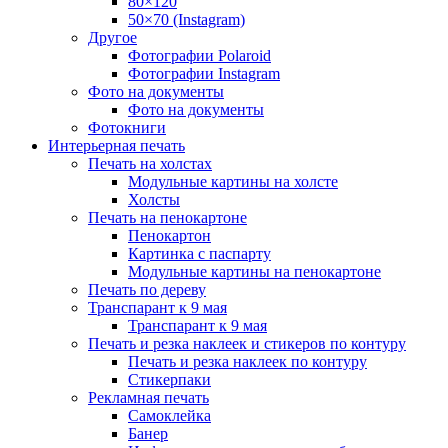
80×120
50×70 (Instagram)
Другое
Фотографии Polaroid
Фотографии Instagram
Фото на документы
Фото на документы
Фотокниги
Интерьерная печать
Печать на холстах
Модульные картины на холсте
Холсты
Печать на пенокартоне
Пенокартон
Картинка с паспарту
Модульные картины на пенокартоне
Печать по дереву
Транспарант к 9 мая
Транспарант к 9 мая
Печать и резка наклеек и стикеров по контуру
Печать и резка наклеек по контуру
Стикерпаки
Рекламная печать
Самоклейка
Банер