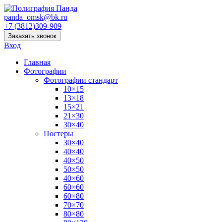
panda_omsk@bk.ru
+7 (3812)309-909
Заказать звонок
Вход
Главная
Фотографии
Фотографии стандарт
10×15
13×18
15×21
21×30
30×40
Постеры
30×40
40×40
40×50
50×50
40×60
60×60
60×80
70×70
80×80