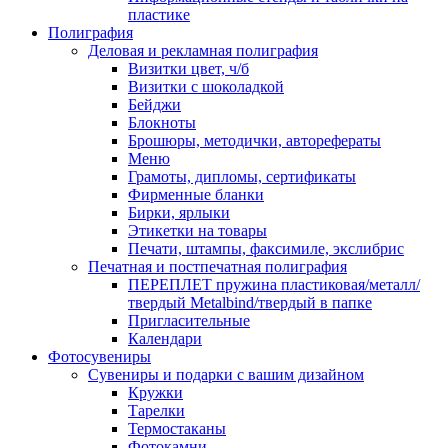
пластике
Полиграфия
Деловая и рекламная полиграфия
Визитки цвет, ч/б
Визитки с шоколадкой
Бейджи
Блокноты
Брошюры, методички, авторефераты
Меню
Грамоты, дипломы, сертификаты
Фирменные бланки
Бирки, ярлыки
Этикетки на товары
Печати, штампы, факсимиле, экслибрис
Печатная и постпечатная полиграфия
ПЕРЕПЛЕТ пружина пластиковая/металл/
твердый Metalbind/твердый в папке
Пригласительные
Календари
Фотосувениры
Сувениры и подарки с вашим дизайном
Кружки
Тарелки
Термостаканы
Фотокамни