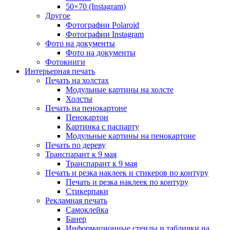
50×70 (Instagram)
Другое
Фотографии Polaroid
Фотографии Instagram
Фото на документы
Фото на документы
Фотокниги
Интерьерная печать
Печать на холстах
Модульные картины на холсте
Холсты
Печать на пенокартоне
Пенокартон
Картинка с паспарту
Модульные картины на пенокартоне
Печать по дереву
Транспарант к 9 мая
Транспарант к 9 мая
Печать и резка наклеек и стикеров по контуру
Печать и резка наклеек по контуру
Стикерпаки
Рекламная печать
Самоклейка
Банер
Информационные стенды и таблички на