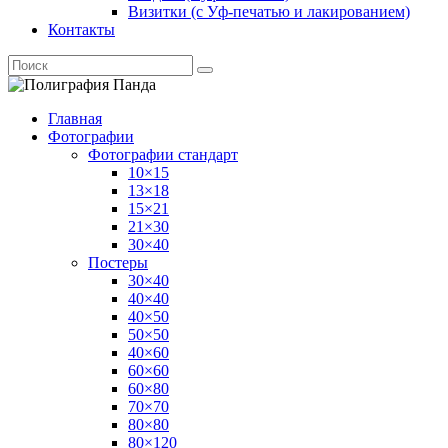
Визитки (с Уф-печатью и лакированием)
Контакты
Главная
Фотографии
Фотографии стандарт
10×15
13×18
15×21
21×30
30×40
Постеры
30×40
40×40
40×50
50×50
40×60
60×60
60×80
70×70
80×80
80×120