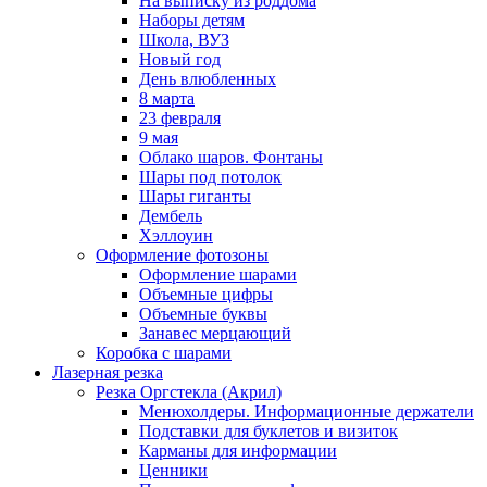
На выписку из роддома
Наборы детям
Школа, ВУЗ
Новый год
День влюбленных
8 марта
23 февраля
9 мая
Облако шаров. Фонтаны
Шары под потолок
Шары гиганты
Дембель
Хэллоуин
Оформление фотозоны
Оформление шарами
Объемные цифры
Объемные буквы
Занавес мерцающий
Коробка с шарами
Лазерная резка
Резка Оргстекла (Акрил)
Менюхолдеры. Информационные держатели
Подставки для буклетов и визиток
Карманы для информации
Ценники