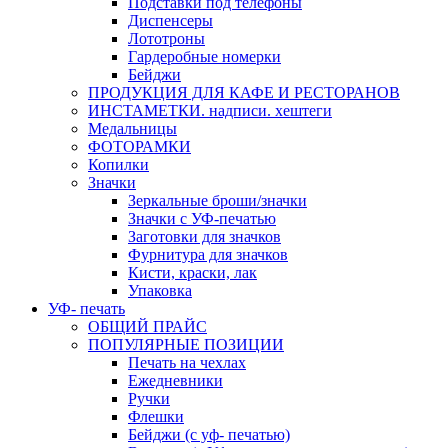
Подставки под телефоны
Диспенсеры
Лототроны
Гардеробные номерки
Бейджи
ПРОДУКЦИЯ ДЛЯ КАФЕ И РЕСТОРАНОВ
ИНСТАМЕТКИ. надписи. хештеги
Медальницы
ФОТОРАМКИ
Копилки
Значки
Зеркальные броши/значки
Значки с УФ-печатью
Заготовки для значков
Фурнитура для значков
Кисти, краски, лак
Упаковка
УФ- печать
ОБЩИЙ ПРАЙС
ПОПУЛЯРНЫЕ ПОЗИЦИИ
Печать на чехлах
Ежедневники
Ручки
Флешки
Бейджи (с уф- печатью)