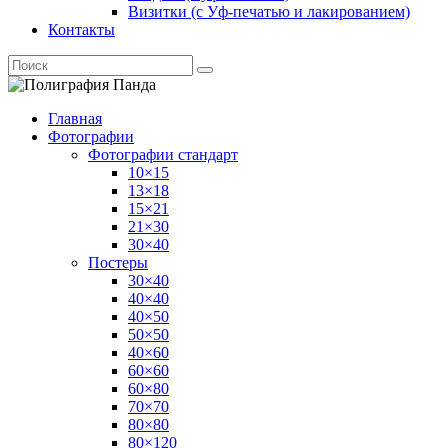
Визитки (с Уф-печатью и лакированием)
Контакты
Главная
Фотографии
Фотографии стандарт
10×15
13×18
15×21
21×30
30×40
Постеры
30×40
40×40
40×50
50×50
40×60
60×60
60×80
70×70
80×80
80×120