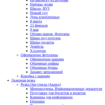
На выписку из роддома
Наборы детям
Школа, ВУЗ
Новый год
День влюбленных
8 марта
23 февраля
9 мая
Облако шаров. Фонтаны
Шары под потолок
Шары гиганты
Дембель
Хэллоуин
Оформление фотозоны
Оформление шарами
Объемные цифры
Объемные буквы
Занавес мерцающий
Коробка с шарами
Лазерная резка
Резка Оргстекла (Акрил)
Менюхолдеры. Информационные держатели
Подставки для буклетов и визиток
Карманы для информации
Ценники