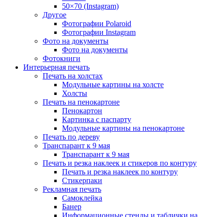
50×70 (Instagram)
Другое
Фотографии Polaroid
Фотографии Instagram
Фото на документы
Фото на документы
Фотокниги
Интерьерная печать
Печать на холстах
Модульные картины на холсте
Холсты
Печать на пенокартоне
Пенокартон
Картинка с паспарту
Модульные картины на пенокартоне
Печать по дереву
Транспарант к 9 мая
Транспарант к 9 мая
Печать и резка наклеек и стикеров по контуру
Печать и резка наклеек по контуру
Стикерпаки
Рекламная печать
Самоклейка
Банер
Информационные стенды и таблички на