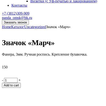
Визитки (с Уф-печатью и лакированием)
Контакты
+7 (3812)309-909
panda_omsk@bk.ru
Заказать звонок
Home
Каталог
Uncategorized
Значок «Марч»
Значок «Марч»
Фанера, 3мм. Ручная роспись. Крепление булавочка.
150
-
+
Add to cart