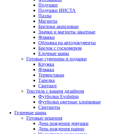
Подушки
Подушки ИНСТА
Пазлы
Магниты
Брелоки акриловые
Значки и магниты закатные
Фляжки
Обложка на автодокументы
Брелок с госномером
Елочные шары
Готовые сувениры и подарки
Кружка
Фляжка
Термостакан
Тарелка
Свитшот
Текстиль с вашим дизайном
Футболки Evolution
Футболки цветные хлопковые
Свитшоты
Гелиевые шары
Готовые решения
День рождения девушки
День рождения парню