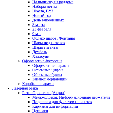
На выписку из роддома
Наборы детям
Школа, ВУЗ
Новый год
День влюбленных
8 марта
23 февраля
9 мая
Облако шаров. Фонтаны
Шары под потолок
Шары гиганты
Дембель
Хэллоуин
Оформление фотозоны
Оформление шарами
Объемные цифры
Объемные буквы
Занавес мерцающий
Коробка с шарами
Лазерная резка
Резка Оргстекла (Акрил)
Менюхолдеры. Информационные держатели
Подставки для буклетов и визиток
Карманы для информации
Ценники