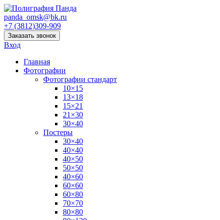
panda_omsk@bk.ru
+7 (3812)309-909
Заказать звонок
Вход
Главная
Фотографии
Фотографии стандарт
10×15
13×18
15×21
21×30
30×40
Постеры
30×40
40×40
40×50
50×50
40×60
60×60
60×80
70×70
80×80