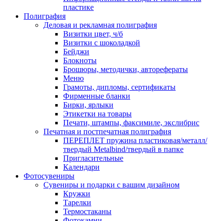
пластике
Полиграфия
Деловая и рекламная полиграфия
Визитки цвет, ч/б
Визитки с шоколадкой
Бейджи
Блокноты
Брошюры, методички, авторефераты
Меню
Грамоты, дипломы, сертификаты
Фирменные бланки
Бирки, ярлыки
Этикетки на товары
Печати, штампы, факсимиле, экслибрис
Печатная и постпечатная полиграфия
ПЕРЕПЛЕТ пружина пластиковая/металл/
твердый Metalbind/твердый в папке
Пригласительные
Календари
Фотосувениры
Сувениры и подарки с вашим дизайном
Кружки
Тарелки
Термостаканы
Фотокамни