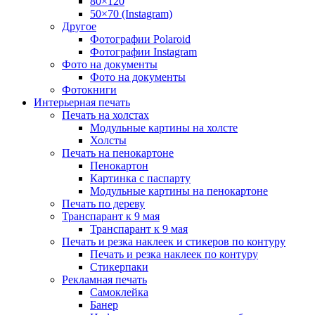
80×120
50×70 (Instagram)
Другое
Фотографии Polaroid
Фотографии Instagram
Фото на документы
Фото на документы
Фотокниги
Интерьерная печать
Печать на холстах
Модульные картины на холсте
Холсты
Печать на пенокартоне
Пенокартон
Картинка с паспарту
Модульные картины на пенокартоне
Печать по дереву
Транспарант к 9 мая
Транспарант к 9 мая
Печать и резка наклеек и стикеров по контуру
Печать и резка наклеек по контуру
Стикерпаки
Рекламная печать
Самоклейка
Банер