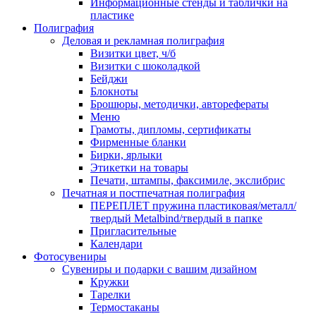
Информационные стенды и таблички на
пластике
Полиграфия
Деловая и рекламная полиграфия
Визитки цвет, ч/б
Визитки с шоколадкой
Бейджи
Блокноты
Брошюры, методички, авторефераты
Меню
Грамоты, дипломы, сертификаты
Фирменные бланки
Бирки, ярлыки
Этикетки на товары
Печати, штампы, факсимиле, экслибрис
Печатная и постпечатная полиграфия
ПЕРЕПЛЕТ пружина пластиковая/металл/
твердый Metalbind/твердый в папке
Пригласительные
Календари
Фотосувениры
Сувениры и подарки с вашим дизайном
Кружки
Тарелки
Термостаканы