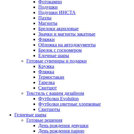
Фотокамни
Подушки
Подушки ИНСТА
Пазлы
Магниты
Брелоки акриловые
Значки и магниты закатные
Фляжки
Обложка на автодокументы
Брелок с госномером
Елочные шары
Готовые сувениры и подарки
Кружка
Фляжка
Термостакан
Тарелка
Свитшот
Текстиль с вашим дизайном
Футболки Evolution
Футболки цветные хлопковые
Свитшоты
Гелиевые шары
Готовые решения
День рождения девушки
День рождения парню