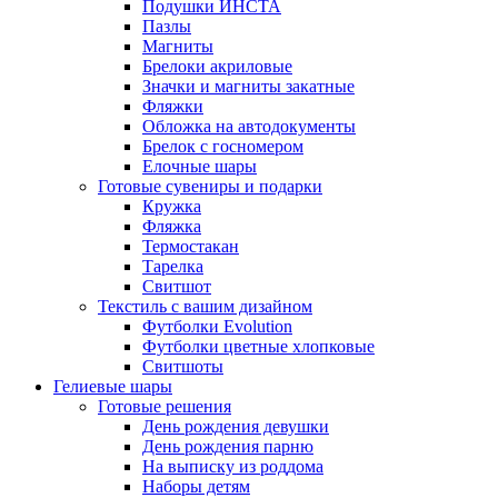
Подушки ИНСТА
Пазлы
Магниты
Брелоки акриловые
Значки и магниты закатные
Фляжки
Обложка на автодокументы
Брелок с госномером
Елочные шары
Готовые сувениры и подарки
Кружка
Фляжка
Термостакан
Тарелка
Свитшот
Текстиль с вашим дизайном
Футболки Evolution
Футболки цветные хлопковые
Свитшоты
Гелиевые шары
Готовые решения
День рождения девушки
День рождения парню
На выписку из роддома
Наборы детям