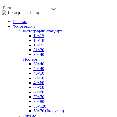
Главная
Фотографии
Фотографии стандарт
10×15
13×18
15×21
21×30
30×40
Постеры
30×40
40×40
40×50
50×50
40×60
60×60
60×80
70×70
80×80
80×120
50×70 (Instagram)
Другое