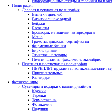
Информационные стенды и таблички на плас
Полиграфия
Деловая и рекламная полиграфия
Визитки цвет, ч/б
Визитки с шоколадкой
Бейджи
Блокноты
Брошюры, методички, авторефераты
Меню
Грамоты, дипломы, сертификаты
Фирменные бланки
Бирки, ярлыки
Этикетки на товары
Печати, штампы, факсимиле, экслибрис
Печатная и постпечатная полиграфия
ПЕРЕПЛЕТ пружина пластиковая/металл/ твер
Пригласительные
Календари
Фотосувениры
Сувениры и подарки с вашим дизайном
Кружки
Тарелки
Термостаканы
Фотокамни
Подушки