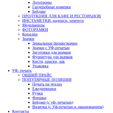
Лототроны
Гардеробные номерки
Бейджи
ПРОДУКЦИЯ ДЛЯ КАФЕ И РЕСТОРАНОВ
ИНСТАМЕТКИ. надписи. хештеги
Медальницы
ФОТОРАМКИ
Копилки
Значки
Зеркальные броши/значки
Значки с УФ-печатью
Заготовки для значков
Фурнитура для значков
Кисти, краски, лак
Упаковка
УФ- печать
ОБЩИЙ ПРАЙС
ПОПУЛЯРНЫЕ ПОЗИЦИИ
Печать на чехлах
Ежедневники
Ручки
Флешки
Бейджи (с уф- печатью)
Визитки (с Уф-печатью и лакированием)
Контакты