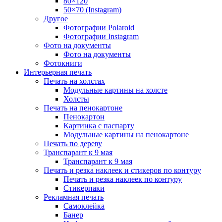
80×120
50×70 (Instagram)
Другое
Фотографии Polaroid
Фотографии Instagram
Фото на документы
Фото на документы
Фотокниги
Интерьерная печать
Печать на холстах
Модульные картины на холсте
Холсты
Печать на пенокартоне
Пенокартон
Картинка с паспарту
Модульные картины на пенокартоне
Печать по дереву
Транспарант к 9 мая
Транспарант к 9 мая
Печать и резка наклеек и стикеров по контуру
Печать и резка наклеек по контуру
Стикерпаки
Рекламная печать
Самоклейка
Банер