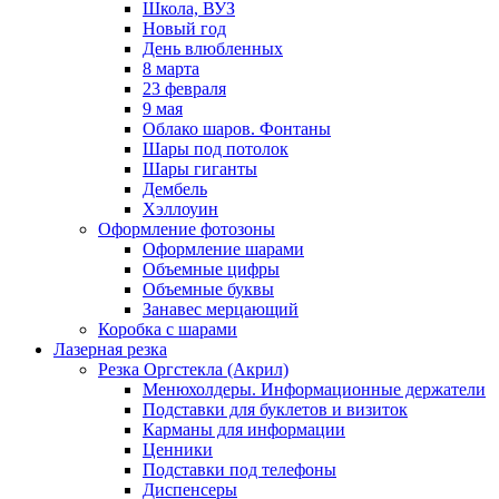
Школа, ВУЗ
Новый год
День влюбленных
8 марта
23 февраля
9 мая
Облако шаров. Фонтаны
Шары под потолок
Шары гиганты
Дембель
Хэллоуин
Оформление фотозоны
Оформление шарами
Объемные цифры
Объемные буквы
Занавес мерцающий
Коробка с шарами
Лазерная резка
Резка Оргстекла (Акрил)
Менюхолдеры. Информационные держатели
Подставки для буклетов и визиток
Карманы для информации
Ценники
Подставки под телефоны
Диспенсеры