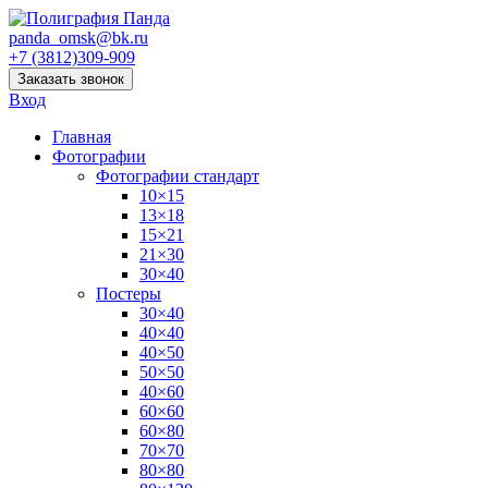
panda_omsk@bk.ru
+7 (3812)309-909
Заказать звонок
Вход
Главная
Фотографии
Фотографии стандарт
10×15
13×18
15×21
21×30
30×40
Постеры
30×40
40×40
40×50
50×50
40×60
60×60
60×80
70×70
80×80