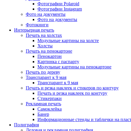
Фотографии Polaroid
Фотографии Instagram
Фото на документы
Фото на документы
Фотокниги
Интерьерная печать
Печать на холстах
Модульные картины на холсте
Холсты
Печать на пенокартоне
Пенокартон
Картинка с паспарту
Модульные картины на пенокартоне
Печать по дереву
Транспарант к 9 мая
Транспарант к 9 мая
Печать и резка наклеек и стикеров по контуру
Печать и резка наклеек по контуру
Стикерпаки
Рекламная печать
Самоклейка
Банер
Информационные стенды и таблички на плас
Полиграфия
Деловая и рекламная полиграфия