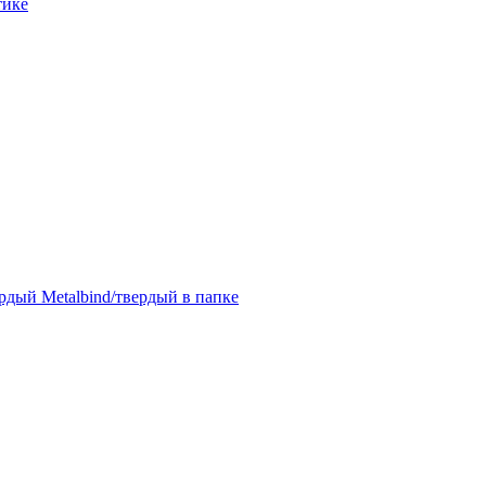
тике
дый Metalbind/твердый в папке