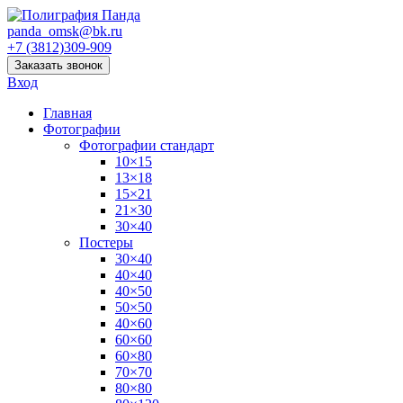
panda_omsk@bk.ru
+7 (3812)309-909
Заказать звонок
Вход
Главная
Фотографии
Фотографии стандарт
10×15
13×18
15×21
21×30
30×40
Постеры
30×40
40×40
40×50
50×50
40×60
60×60
60×80
70×70
80×80