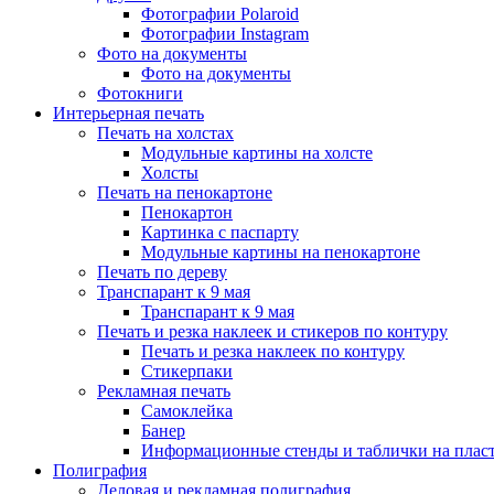
Фотографии Polaroid
Фотографии Instagram
Фото на документы
Фото на документы
Фотокниги
Интерьерная печать
Печать на холстах
Модульные картины на холсте
Холсты
Печать на пенокартоне
Пенокартон
Картинка с паспарту
Модульные картины на пенокартоне
Печать по дереву
Транспарант к 9 мая
Транспарант к 9 мая
Печать и резка наклеек и стикеров по контуру
Печать и резка наклеек по контуру
Стикерпаки
Рекламная печать
Самоклейка
Банер
Информационные стенды и таблички на плас
Полиграфия
Деловая и рекламная полиграфия