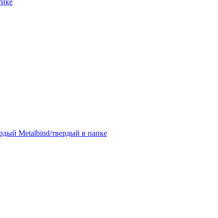
тике
дый Metalbind/твердый в папке