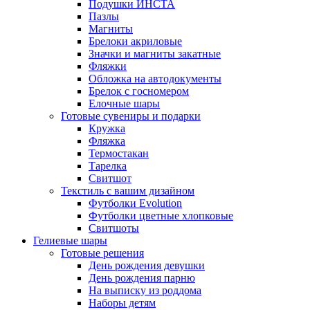
Подушки ИНСТА
Пазлы
Магниты
Брелоки акриловые
Значки и магниты закатные
Фляжки
Обложка на автодокументы
Брелок с госномером
Елочные шары
Готовые сувениры и подарки
Кружка
Фляжка
Термостакан
Тарелка
Свитшот
Текстиль с вашим дизайном
Футболки Evolution
Футболки цветные хлопковые
Свитшоты
Гелиевые шары
Готовые решения
День рождения девушки
День рождения парню
На выписку из роддома
Наборы детям