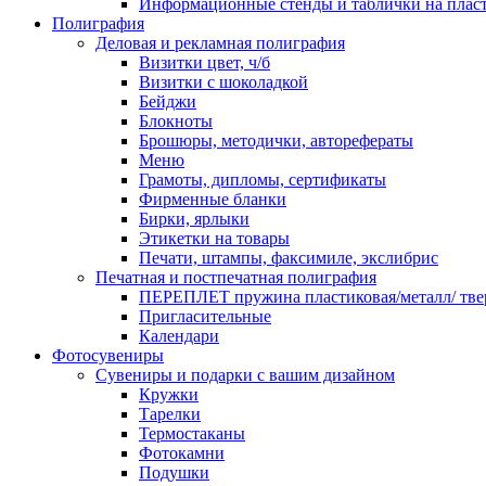
Информационные стенды и таблички на плас
Полиграфия
Деловая и рекламная полиграфия
Визитки цвет, ч/б
Визитки с шоколадкой
Бейджи
Блокноты
Брошюры, методички, авторефераты
Меню
Грамоты, дипломы, сертификаты
Фирменные бланки
Бирки, ярлыки
Этикетки на товары
Печати, штампы, факсимиле, экслибрис
Печатная и постпечатная полиграфия
ПЕРЕПЛЕТ пружина пластиковая/металл/ твер
Пригласительные
Календари
Фотосувениры
Сувениры и подарки с вашим дизайном
Кружки
Тарелки
Термостаканы
Фотокамни
Подушки