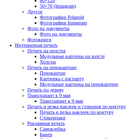
80×120
50×70 (Instagram)
Другое
Фотографии Polaroid
Фотографии Instagram
Фото на документы
Фото на документы
Фотокниги
Интерьерная печать
Печать на холстах
Модульные картины на холсте
Холсты
Печать на пенокартоне
Пенокартон
Картинка с паспарту
Модульные картины на пенокартоне
Печать по дереву
Транспарант к 9 мая
Транспарант к 9 мая
Печать и резка наклеек и стикеров по контуру
Печать и резка наклеек по контуру
Стикерпаки
Рекламная печать
Самоклейка
Банер