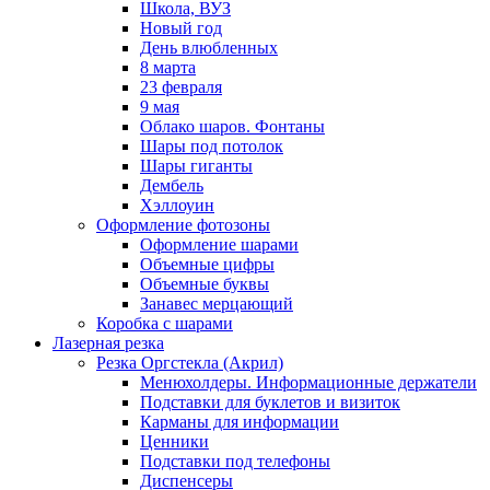
Школа, ВУЗ
Новый год
День влюбленных
8 марта
23 февраля
9 мая
Облако шаров. Фонтаны
Шары под потолок
Шары гиганты
Дембель
Хэллоуин
Оформление фотозоны
Оформление шарами
Объемные цифры
Объемные буквы
Занавес мерцающий
Коробка с шарами
Лазерная резка
Резка Оргстекла (Акрил)
Менюхолдеры. Информационные держатели
Подставки для буклетов и визиток
Карманы для информации
Ценники
Подставки под телефоны
Диспенсеры