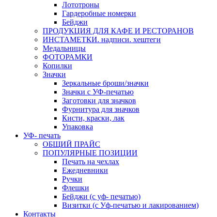
Лототроны
Гардеробные номерки
Бейджи
ПРОДУКЦИЯ ДЛЯ КАФЕ И РЕСТОРАНОВ
ИНСТАМЕТКИ. надписи. хештеги
Медальницы
ФОТОРАМКИ
Копилки
Значки
Зеркальные броши/значки
Значки с УФ-печатью
Заготовки для значков
Фурнитура для значков
Кисти, краски, лак
Упаковка
УФ- печать
ОБЩИЙ ПРАЙС
ПОПУЛЯРНЫЕ ПОЗИЦИИ
Печать на чехлах
Ежедневники
Ручки
Флешки
Бейджи (с уф- печатью)
Визитки (с Уф-печатью и лакированием)
Контакты