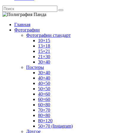
Главная
Фотографии
Фотографии стандарт
10×15
13×18
15×21
21×30
30×40
Постеры
30×40
40×40
40×50
50×50
40×60
60×60
60×80
70×70
80×80
80×120
50×70 (Instagram)
Другое