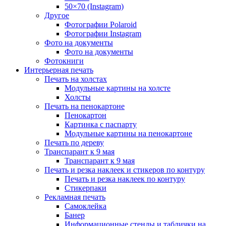
50×70 (Instagram)
Другое
Фотографии Polaroid
Фотографии Instagram
Фото на документы
Фото на документы
Фотокниги
Интерьерная печать
Печать на холстах
Модульные картины на холсте
Холсты
Печать на пенокартоне
Пенокартон
Картинка с паспарту
Модульные картины на пенокартоне
Печать по дереву
Транспарант к 9 мая
Транспарант к 9 мая
Печать и резка наклеек и стикеров по контуру
Печать и резка наклеек по контуру
Стикерпаки
Рекламная печать
Самоклейка
Банер
Информационные стенды и таблички на