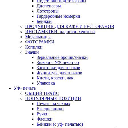
Подставки под телефоны
Диспенсеры
Лототроны
Гардеробные номерки
Бейджи
ПРОДУКЦИЯ ДЛЯ КАФЕ И РЕСТОРАНОВ
ИНСТАМЕТКИ. надписи. хештеги
Медальницы
ФОТОРАМКИ
Копилки
Значки
Зеркальные броши/значки
Значки с УФ-печатью
Заготовки для значков
Фурнитура для значков
Кисти, краски, лак
Упаковка
УФ- печать
ОБЩИЙ ПРАЙС
ПОПУЛЯРНЫЕ ПОЗИЦИИ
Печать на чехлах
Ежедневники
Ручки
Флешки
Бейджи (с уф- печатью)