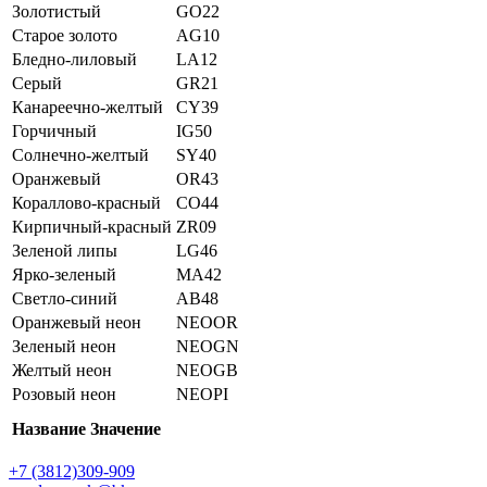
Золотистый
GO22
Старое золото
AG10
Бледно-лиловый
LA12
Серый
GR21
Канареечно-желтый
CY39
Горчичный
IG50
Солнечно-желтый
SY40
Оранжевый
OR43
Кораллово-красный
CO44
Кирпичный-красный
ZR09
Зеленой липы
LG46
Ярко-зеленый
MA42
Светло-синий
AB48
Оранжевый неон
NEOOR
Зеленый неон
NEOGN
Желтый неон
NEOGB
Розовый неон
NEOPI
Название
Значение
+7 (3812)309-909