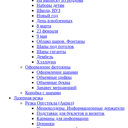
На выписку из роддома
Наборы детям
Школа, ВУЗ
Новый год
День влюбленных
8 марта
23 февраля
9 мая
Облако шаров. Фонтаны
Шары под потолок
Шары гиганты
Дембель
Хэллоуин
Оформление фотозоны
Оформление шарами
Объемные цифры
Объемные буквы
Занавес мерцающий
Коробка с шарами
Лазерная резка
Резка Оргстекла (Акрил)
Менюхолдеры. Информационные держатели
Подставки для буклетов и визиток
Карманы для информации
Ценники