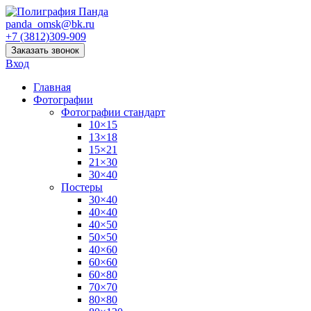
panda_omsk@bk.ru
+7 (3812)309-909
Заказать звонок
Вход
Главная
Фотографии
Фотографии стандарт
10×15
13×18
15×21
21×30
30×40
Постеры
30×40
40×40
40×50
50×50
40×60
60×60
60×80
70×70
80×80