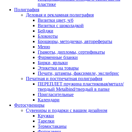
пластике
Полиграфия
Деловая и рекламная полиграфия
Визитки цвет, ч/б
Визитки с шоколадкой
Бейджи
Блокноты
Брошюры, методички, авторефераты
Меню
Грамоты, дипломы, сертификаты
Фирменные бланки
Бирки, ярлыки
Этикетки на товары
Печати, штампы, факсимиле, экслибрис
Печатная и постпечатная полиграфия
ПЕРЕПЛЕТ пружина пластиковая/металл/
твердый Metalbind/твердый в папке
Пригласительные
Календари
Фотосувениры
Сувениры и подарки с вашим дизайном
Кружки
Тарелки
Термостаканы
Фотокамни