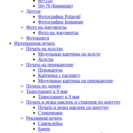
80×120
50×70 (Instagram)
Другое
Фотографии Polaroid
Фотографии Instagram
Фото на документы
Фото на документы
Фотокниги
Интерьерная печать
Печать на холстах
Модульные картины на холсте
Холсты
Печать на пенокартоне
Пенокартон
Картинка с паспарту
Модульные картины на пенокартоне
Печать по дереву
Транспарант к 9 мая
Транспарант к 9 мая
Печать и резка наклеек и стикеров по контуру
Печать и резка наклеек по контуру
Стикерпаки
Рекламная печать
Самоклейка
Банер