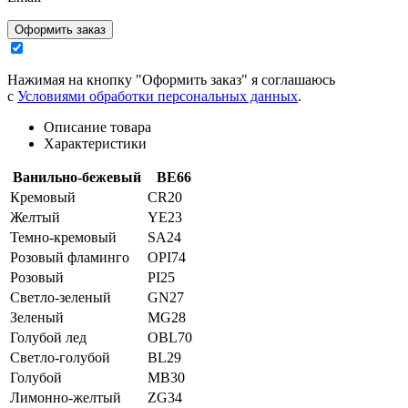
Оформить заказ
Нажимая на кнопку "Оформить заказ" я соглашаюсь
с
Условиями обработки персональных данных
.
Описание товара
Характеристики
Ванильно-бежевый
BE66
Кремовый
CR20
Желтый
YE23
Темно-кремовый
SA24
Розовый фламинго
OPI74
Розовый
PI25
Светло-зеленый
GN27
Зеленый
MG28
Голубой лед
OBL70
Светло-голубой
BL29
Голубой
MB30
Лимонно-желтый
ZG34