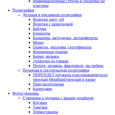
Информационные стенды и таблички на
пластике
Полиграфия
Деловая и рекламная полиграфия
Визитки цвет, ч/б
Визитки с шоколадкой
Бейджи
Блокноты
Брошюры, методички, авторефераты
Меню
Грамоты, дипломы, сертификаты
Фирменные бланки
Бирки, ярлыки
Этикетки на товары
Печати, штампы, факсимиле, экслибрис
Печатная и постпечатная полиграфия
ПЕРЕПЛЕТ пружина пластиковая/металл/
твердый Metalbind/твердый в папке
Пригласительные
Календари
Фотосувениры
Сувениры и подарки с вашим дизайном
Кружки
Тарелки
Термостаканы