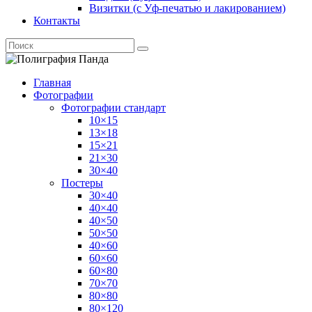
Визитки (с Уф-печатью и лакированием)
Контакты
Главная
Фотографии
Фотографии стандарт
10×15
13×18
15×21
21×30
30×40
Постеры
30×40
40×40
40×50
50×50
40×60
60×60
60×80
70×70
80×80
80×120