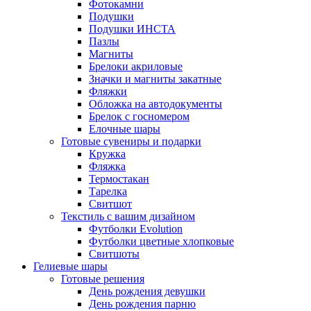
Фотокамни
Подушки
Подушки ИНСТА
Пазлы
Магниты
Брелоки акриловые
Значки и магниты закатные
Фляжки
Обложка на автодокументы
Брелок с госномером
Елочные шары
Готовые сувениры и подарки
Кружка
Фляжка
Термостакан
Тарелка
Свитшот
Текстиль с вашим дизайном
Футболки Evolution
Футболки цветные хлопковые
Свитшоты
Гелиевые шары
Готовые решения
День рождения девушки
День рождения парню