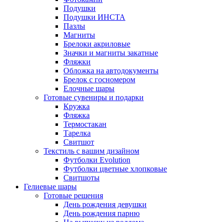
Подушки
Подушки ИНСТА
Пазлы
Магниты
Брелоки акриловые
Значки и магниты закатные
Фляжки
Обложка на автодокументы
Брелок с госномером
Елочные шары
Готовые сувениры и подарки
Кружка
Фляжка
Термостакан
Тарелка
Свитшот
Текстиль с вашим дизайном
Футболки Evolution
Футболки цветные хлопковые
Свитшоты
Гелиевые шары
Готовые решения
День рождения девушки
День рождения парню