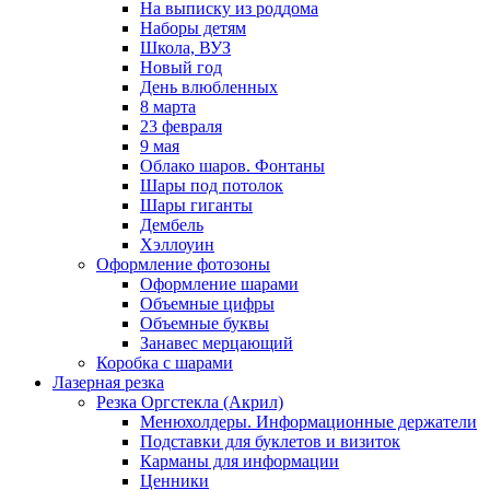
На выписку из роддома
Наборы детям
Школа, ВУЗ
Новый год
День влюбленных
8 марта
23 февраля
9 мая
Облако шаров. Фонтаны
Шары под потолок
Шары гиганты
Дембель
Хэллоуин
Оформление фотозоны
Оформление шарами
Объемные цифры
Объемные буквы
Занавес мерцающий
Коробка с шарами
Лазерная резка
Резка Оргстекла (Акрил)
Менюхолдеры. Информационные держатели
Подставки для буклетов и визиток
Карманы для информации
Ценники