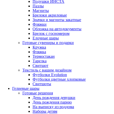
Подушки ИНСТА
Пазлы
Магниты
Брелоки акриловые
Значки и магниты закатные
Фляжки
Обложка на автодокументы
Брелок с госномером
Елочные шары
Готовые сувениры и подарки
Кружка
Фляжка
Термостакан
Тарелка
Свитшот
Текстиль с вашим дизайном
Футболки Evolution
Футболки цветные хлопковые
Свитшоты
Гелиевые шары
Готовые решения
День рождения девушки
День рождения парню
На выписку из роддома
Наборы детям