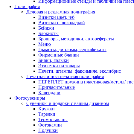
Информационные стенды и таблички на плас
Полиграфия
Деловая и рекламная полиграфия
Визитки цвет, ч/б
Визитки с шоколадкой
Бейджи
Блокноты
Брошюры, методички, авторефераты
Меню
Грамоты, дипломы, сертификаты
Фирменные бланки
Бирки, ярлыки
Этикетки на товары
Печати, штампы, факсимиле, экслибрис
Печатная и постпечатная полиграфия
ПЕРЕПЛЕТ пружина пластиковая/металл/ твер
Пригласительные
Календари
Фотосувениры
Сувениры и подарки с вашим дизайном
Кружки
Тарелки
Термостаканы
Фотокамни
Подушки