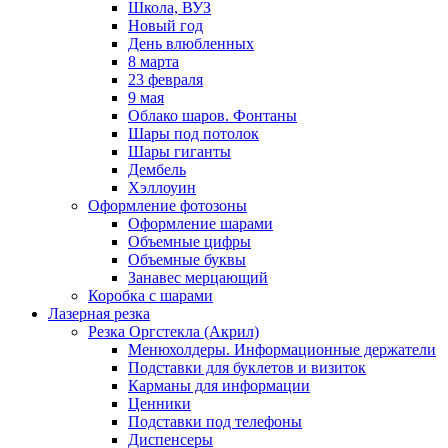
Школа, ВУЗ
Новый год
День влюбленных
8 марта
23 февраля
9 мая
Облако шаров. Фонтаны
Шары под потолок
Шары гиганты
Дембель
Хэллоуин
Оформление фотозоны
Оформление шарами
Объемные цифры
Объемные буквы
Занавес мерцающий
Коробка с шарами
Лазерная резка
Резка Оргстекла (Акрил)
Менюхолдеры. Информационные держатели
Подставки для буклетов и визиток
Карманы для информации
Ценники
Подставки под телефоны
Диспенсеры