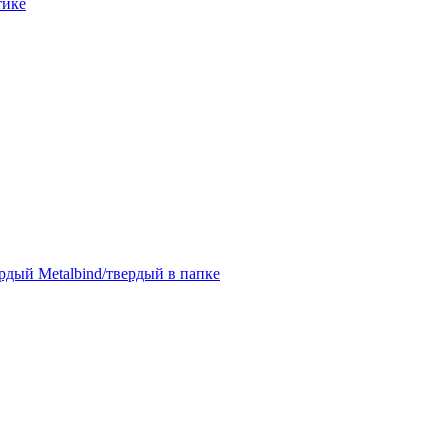
тике
дый Metalbind/твердый в папке