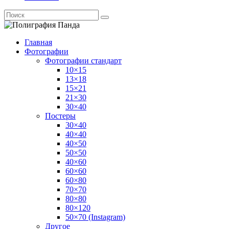
Главная
Фотографии
Фотографии стандарт
10×15
13×18
15×21
21×30
30×40
Постеры
30×40
40×40
40×50
50×50
40×60
60×60
60×80
70×70
80×80
80×120
50×70 (Instagram)
Другое