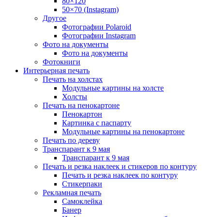
80×120
50×70 (Instagram)
Другое
Фотографии Polaroid
Фотографии Instagram
Фото на документы
Фото на документы
Фотокниги
Интерьерная печать
Печать на холстах
Модульные картины на холсте
Холсты
Печать на пенокартоне
Пенокартон
Картинка с паспарту
Модульные картины на пенокартоне
Печать по дереву
Транспарант к 9 мая
Транспарант к 9 мая
Печать и резка наклеек и стикеров по контуру
Печать и резка наклеек по контуру
Стикерпаки
Рекламная печать
Самоклейка
Банер