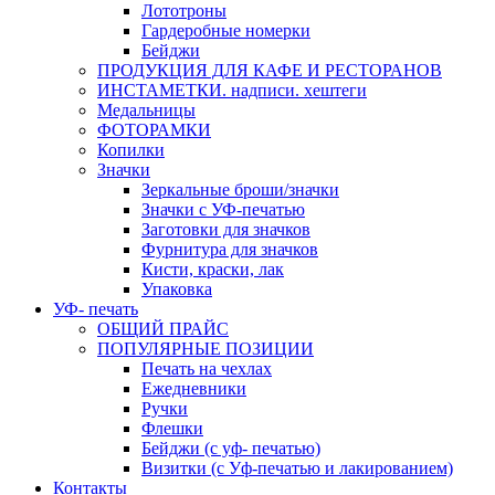
Лототроны
Гардеробные номерки
Бейджи
ПРОДУКЦИЯ ДЛЯ КАФЕ И РЕСТОРАНОВ
ИНСТАМЕТКИ. надписи. хештеги
Медальницы
ФОТОРАМКИ
Копилки
Значки
Зеркальные броши/значки
Значки с УФ-печатью
Заготовки для значков
Фурнитура для значков
Кисти, краски, лак
Упаковка
УФ- печать
ОБЩИЙ ПРАЙС
ПОПУЛЯРНЫЕ ПОЗИЦИИ
Печать на чехлах
Ежедневники
Ручки
Флешки
Бейджи (с уф- печатью)
Визитки (с Уф-печатью и лакированием)
Контакты