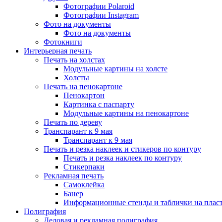
Фотографии Polaroid
Фотографии Instagram
Фото на документы
Фото на документы
Фотокниги
Интерьерная печать
Печать на холстах
Модульные картины на холсте
Холсты
Печать на пенокартоне
Пенокартон
Картинка с паспарту
Модульные картины на пенокартоне
Печать по дереву
Транспарант к 9 мая
Транспарант к 9 мая
Печать и резка наклеек и стикеров по контуру
Печать и резка наклеек по контуру
Стикерпаки
Рекламная печать
Самоклейка
Банер
Информационные стенды и таблички на плас
Полиграфия
Деловая и рекламная полиграфия