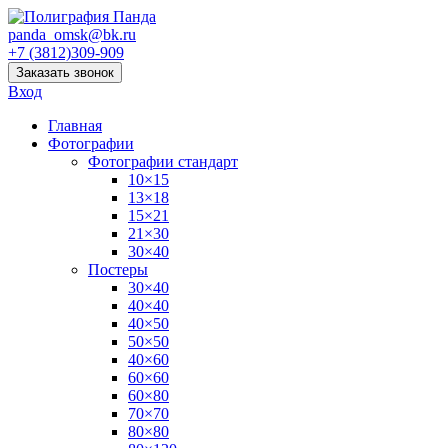
panda_omsk@bk.ru
+7 (3812)309-909
Заказать звонок
Вход
Главная
Фотографии
Фотографии стандарт
10×15
13×18
15×21
21×30
30×40
Постеры
30×40
40×40
40×50
50×50
40×60
60×60
60×80
70×70
80×80