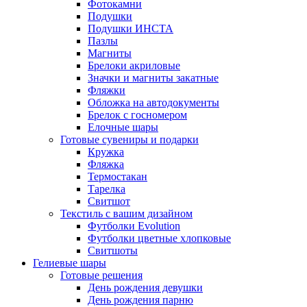
Фотокамни
Подушки
Подушки ИНСТА
Пазлы
Магниты
Брелоки акриловые
Значки и магниты закатные
Фляжки
Обложка на автодокументы
Брелок с госномером
Елочные шары
Готовые сувениры и подарки
Кружка
Фляжка
Термостакан
Тарелка
Свитшот
Текстиль с вашим дизайном
Футболки Evolution
Футболки цветные хлопковые
Свитшоты
Гелиевые шары
Готовые решения
День рождения девушки
День рождения парню