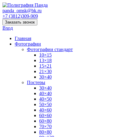
panda_omsk@bk.ru
+7 (3812)309-909
Заказать звонок
Вход
Главная
Фотографии
Фотографии стандарт
10×15
13×18
15×21
21×30
30×40
Постеры
30×40
40×40
40×50
50×50
40×60
60×60
60×80
70×70
80×80