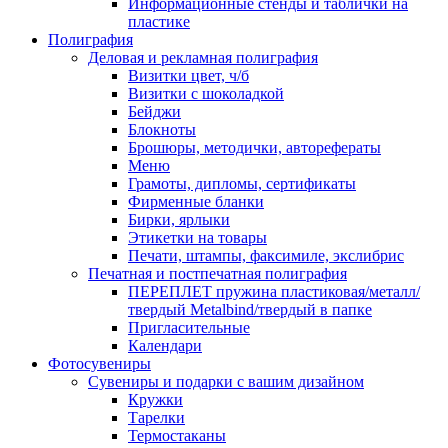
Информационные стенды и таблички на
пластике
Полиграфия
Деловая и рекламная полиграфия
Визитки цвет, ч/б
Визитки с шоколадкой
Бейджи
Блокноты
Брошюры, методички, авторефераты
Меню
Грамоты, дипломы, сертификаты
Фирменные бланки
Бирки, ярлыки
Этикетки на товары
Печати, штампы, факсимиле, экслибрис
Печатная и постпечатная полиграфия
ПЕРЕПЛЕТ пружина пластиковая/металл/
твердый Metalbind/твердый в папке
Пригласительные
Календари
Фотосувениры
Сувениры и подарки с вашим дизайном
Кружки
Тарелки
Термостаканы