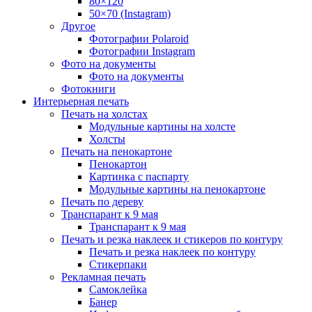
80×120
50×70 (Instagram)
Другое
Фотографии Polaroid
Фотографии Instagram
Фото на документы
Фото на документы
Фотокниги
Интерьерная печать
Печать на холстах
Модульные картины на холсте
Холсты
Печать на пенокартоне
Пенокартон
Картинка с паспарту
Модульные картины на пенокартоне
Печать по дереву
Транспарант к 9 мая
Транспарант к 9 мая
Печать и резка наклеек и стикеров по контуру
Печать и резка наклеек по контуру
Стикерпаки
Рекламная печать
Самоклейка
Банер