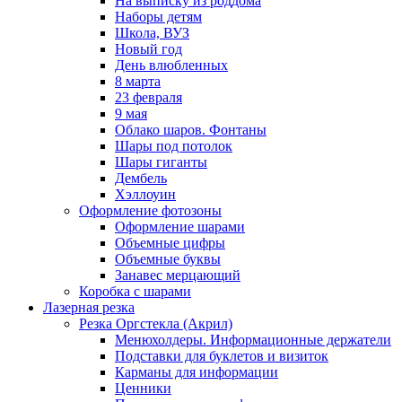
На выписку из роддома
Наборы детям
Школа, ВУЗ
Новый год
День влюбленных
8 марта
23 февраля
9 мая
Облако шаров. Фонтаны
Шары под потолок
Шары гиганты
Дембель
Хэллоуин
Оформление фотозоны
Оформление шарами
Объемные цифры
Объемные буквы
Занавес мерцающий
Коробка с шарами
Лазерная резка
Резка Оргстекла (Акрил)
Менюхолдеры. Информационные держатели
Подставки для буклетов и визиток
Карманы для информации
Ценники