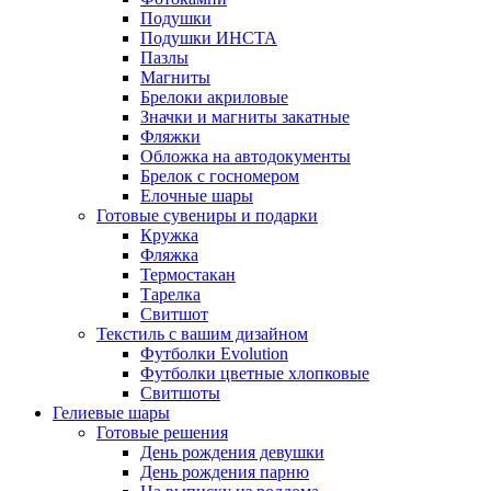
Подушки
Подушки ИНСТА
Пазлы
Магниты
Брелоки акриловые
Значки и магниты закатные
Фляжки
Обложка на автодокументы
Брелок с госномером
Елочные шары
Готовые сувениры и подарки
Кружка
Фляжка
Термостакан
Тарелка
Свитшот
Текстиль с вашим дизайном
Футболки Evolution
Футболки цветные хлопковые
Свитшоты
Гелиевые шары
Готовые решения
День рождения девушки
День рождения парню