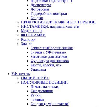
Подставки под телефоны
Диспенсеры
Лототроны
Гардеробные номерки
Бейджи
ПРОДУКЦИЯ ДЛЯ КАФЕ И РЕСТОРАНОВ
ИНСТАМЕТКИ. надписи. хештеги
Медальницы
ФОТОРАМКИ
Копилки
Значки
Зеркальные броши/значки
Значки с УФ-печатью
Заготовки для значков
Фурнитура для значков
Кисти, краски, лак
Упаковка
УФ- печать
ОБЩИЙ ПРАЙС
ПОПУЛЯРНЫЕ ПОЗИЦИИ
Печать на чехлах
Ежедневники
Ручки
Флешки
Бейджи (с уф- печатью)