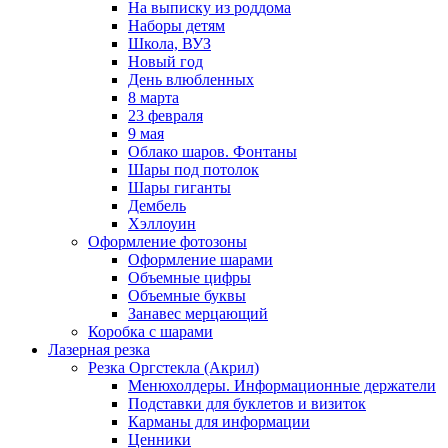
На выписку из роддома
Наборы детям
Школа, ВУЗ
Новый год
День влюбленных
8 марта
23 февраля
9 мая
Облако шаров. Фонтаны
Шары под потолок
Шары гиганты
Дембель
Хэллоуин
Оформление фотозоны
Оформление шарами
Объемные цифры
Объемные буквы
Занавес мерцающий
Коробка с шарами
Лазерная резка
Резка Оргстекла (Акрил)
Менюхолдеры. Информационные держатели
Подставки для буклетов и визиток
Карманы для информации
Ценники