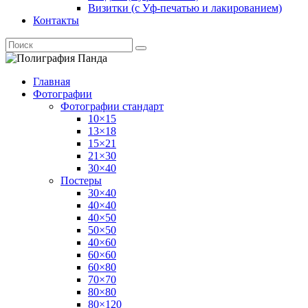
Визитки (с Уф-печатью и лакированием)
Контакты
Главная
Фотографии
Фотографии стандарт
10×15
13×18
15×21
21×30
30×40
Постеры
30×40
40×40
40×50
50×50
40×60
60×60
60×80
70×70
80×80
80×120