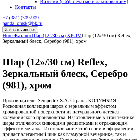
Визитки (с Уф-печатью и лакированием)
Контакты
+7 (3812)309-909
panda_omsk@bk.ru
Заказать звонок
Home
Каталог
Шар (12''/30 см) ХРОМ
Шар (12»/30 см) Reflex,
Зеркальный блеск, Серебро (981), хром
Шар (12»/30 см) Reflex,
Зеркальный блеск, Серебро
(981), хром
Производитель: Sempertex S.A. Страна: КОЛУМБИЯ
Роскошная коллекция шаров с зеркальным эффектом
хромированной поверхности из натурального латекса
колумбийского производства. Изготовленные в этой технике
шары отличаются сияющими расцветками и отражающим
эффектом металла. Использование этой серии в оформлении
придаст элегантный шик как гламурной вечеринке, так и
классическому празднику. Специально разработанная формула