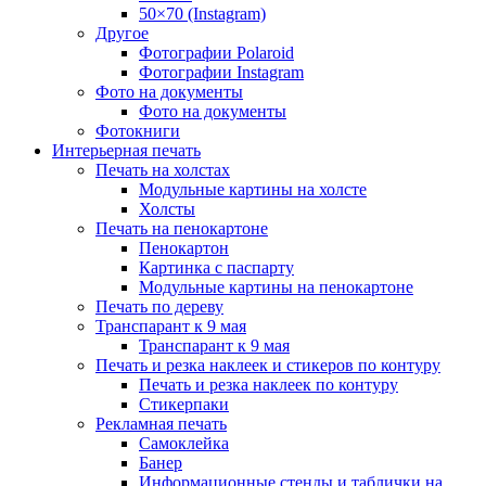
50×70 (Instagram)
Другое
Фотографии Polaroid
Фотографии Instagram
Фото на документы
Фото на документы
Фотокниги
Интерьерная печать
Печать на холстах
Модульные картины на холсте
Холсты
Печать на пенокартоне
Пенокартон
Картинка с паспарту
Модульные картины на пенокартоне
Печать по дереву
Транспарант к 9 мая
Транспарант к 9 мая
Печать и резка наклеек и стикеров по контуру
Печать и резка наклеек по контуру
Стикерпаки
Рекламная печать
Самоклейка
Банер
Информационные стенды и таблички на