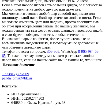
течение нескольких дней, вместо обычных 6-12 часов.
Если в этом наборе шаров есть большая цифра, ее с легкостью
можно поменять на любую другую или даже две.
Мы можем изготовить любой шар с любой надписью или
индивидуальной наклейкой практически любого цвета. Если
вы хотите изменить цвет или надпись, просто сообщите нам
об этом при оформлении заказа. По вашему желанию, мы
можем отправить вам фото готовых шариков перед доставкой,
и если будет необходимо, внесем любые изменения.
Внимание! шары с конфетти, более чувствительные ко
всем внешним воздействиям, и поэтому менее долговечные,
чем обычные латексные шары.
Телефон по всем вопросам:
309-909
, WhatsApp
8-965-984-69-
65
. Так же по этому номеру мы можем рассчитать любой
набор шаров, если на нашем сайте вы не нашли то, что ищите.
Название
Значение
+7 (3812)309-909
panda_omsk@bk.ru
Контакты
ИП Сережникова Е.С.
ИНН: 552502774303
646830, г. Омск, Красный путь 63