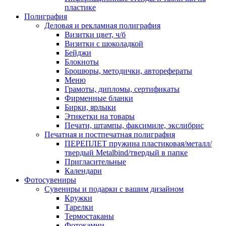
пластике
Полиграфия
Деловая и рекламная полиграфия
Визитки цвет, ч/б
Визитки с шоколадкой
Бейджи
Блокноты
Брошюры, методички, авторефераты
Меню
Грамоты, дипломы, сертификаты
Фирменные бланки
Бирки, ярлыки
Этикетки на товары
Печати, штампы, факсимиле, экслибрис
Печатная и постпечатная полиграфия
ПЕРЕПЛЕТ пружина пластиковая/металл/
твердый Metalbind/твердый в папке
Пригласительные
Календари
Фотосувениры
Сувениры и подарки с вашим дизайном
Кружки
Тарелки
Термостаканы
Фотокамни