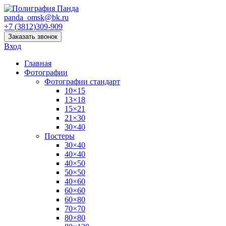
panda_omsk@bk.ru
+7 (3812)309-909
Заказать звонок
Вход
Главная
Фотографии
Фотографии стандарт
10×15
13×18
15×21
21×30
30×40
Постеры
30×40
40×40
40×50
50×50
40×60
60×60
60×80
70×70
80×80