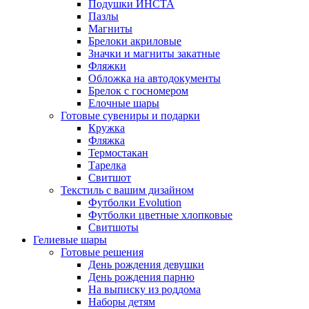
Подушки ИНСТА
Пазлы
Магниты
Брелоки акриловые
Значки и магниты закатные
Фляжки
Обложка на автодокументы
Брелок с госномером
Елочные шары
Готовые сувениры и подарки
Кружка
Фляжка
Термостакан
Тарелка
Свитшот
Текстиль с вашим дизайном
Футболки Evolution
Футболки цветные хлопковые
Свитшоты
Гелиевые шары
Готовые решения
День рождения девушки
День рождения парню
На выписку из роддома
Наборы детям