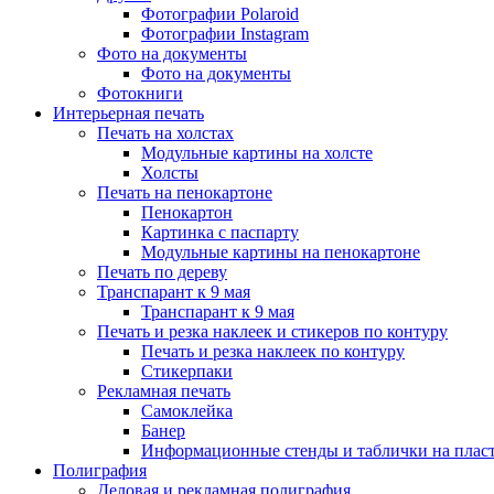
Фотографии Polaroid
Фотографии Instagram
Фото на документы
Фото на документы
Фотокниги
Интерьерная печать
Печать на холстах
Модульные картины на холсте
Холсты
Печать на пенокартоне
Пенокартон
Картинка с паспарту
Модульные картины на пенокартоне
Печать по дереву
Транспарант к 9 мая
Транспарант к 9 мая
Печать и резка наклеек и стикеров по контуру
Печать и резка наклеек по контуру
Стикерпаки
Рекламная печать
Самоклейка
Банер
Информационные стенды и таблички на плас
Полиграфия
Деловая и рекламная полиграфия