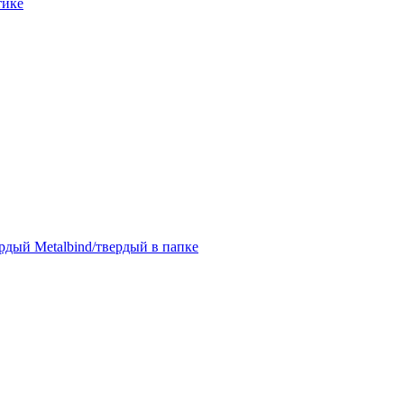
тике
дый Metalbind/твердый в папке