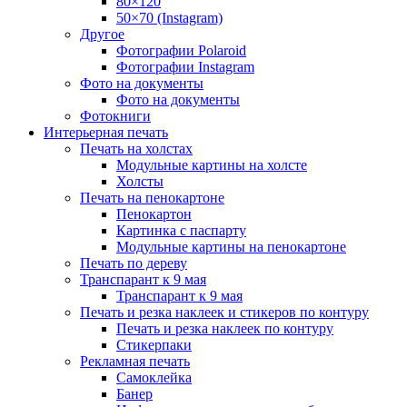
80×120
50×70 (Instagram)
Другое
Фотографии Polaroid
Фотографии Instagram
Фото на документы
Фото на документы
Фотокниги
Интерьерная печать
Печать на холстах
Модульные картины на холсте
Холсты
Печать на пенокартоне
Пенокартон
Картинка с паспарту
Модульные картины на пенокартоне
Печать по дереву
Транспарант к 9 мая
Транспарант к 9 мая
Печать и резка наклеек и стикеров по контуру
Печать и резка наклеек по контуру
Стикерпаки
Рекламная печать
Самоклейка
Банер