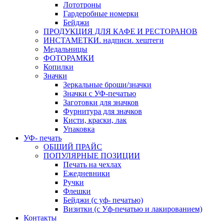
Лототроны
Гардеробные номерки
Бейджи
ПРОДУКЦИЯ ДЛЯ КАФЕ И РЕСТОРАНОВ
ИНСТАМЕТКИ. надписи. хештеги
Медальницы
ФОТОРАМКИ
Копилки
Значки
Зеркальные броши/значки
Значки с УФ-печатью
Заготовки для значков
Фурнитура для значков
Кисти, краски, лак
Упаковка
УФ- печать
ОБЩИЙ ПРАЙС
ПОПУЛЯРНЫЕ ПОЗИЦИИ
Печать на чехлах
Ежедневники
Ручки
Флешки
Бейджи (с уф- печатью)
Визитки (с Уф-печатью и лакированием)
Контакты