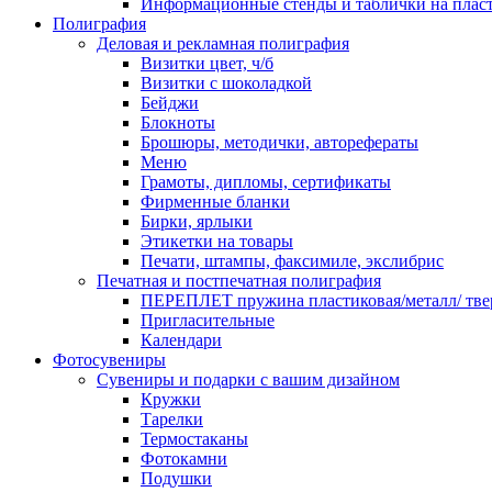
Информационные стенды и таблички на плас
Полиграфия
Деловая и рекламная полиграфия
Визитки цвет, ч/б
Визитки с шоколадкой
Бейджи
Блокноты
Брошюры, методички, авторефераты
Меню
Грамоты, дипломы, сертификаты
Фирменные бланки
Бирки, ярлыки
Этикетки на товары
Печати, штампы, факсимиле, экслибрис
Печатная и постпечатная полиграфия
ПЕРЕПЛЕТ пружина пластиковая/металл/ твер
Пригласительные
Календари
Фотосувениры
Сувениры и подарки с вашим дизайном
Кружки
Тарелки
Термостаканы
Фотокамни
Подушки