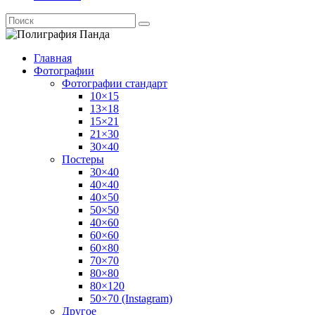
Главная
Фотографии
Фотографии стандарт
10×15
13×18
15×21
21×30
30×40
Постеры
30×40
40×40
40×50
50×50
40×60
60×60
60×80
70×70
80×80
80×120
50×70 (Instagram)
Другое