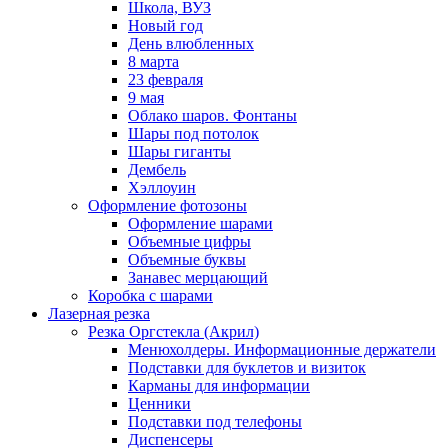
Школа, ВУЗ
Новый год
День влюбленных
8 марта
23 февраля
9 мая
Облако шаров. Фонтаны
Шары под потолок
Шары гиганты
Дембель
Хэллоуин
Оформление фотозоны
Оформление шарами
Объемные цифры
Объемные буквы
Занавес мерцающий
Коробка с шарами
Лазерная резка
Резка Оргстекла (Акрил)
Менюхолдеры. Информационные держатели
Подставки для буклетов и визиток
Карманы для информации
Ценники
Подставки под телефоны
Диспенсеры