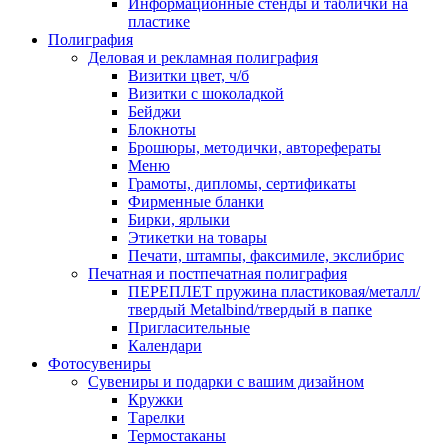
Информационные стенды и таблички на
пластике
Полиграфия
Деловая и рекламная полиграфия
Визитки цвет, ч/б
Визитки с шоколадкой
Бейджи
Блокноты
Брошюры, методички, авторефераты
Меню
Грамоты, дипломы, сертификаты
Фирменные бланки
Бирки, ярлыки
Этикетки на товары
Печати, штампы, факсимиле, экслибрис
Печатная и постпечатная полиграфия
ПЕРЕПЛЕТ пружина пластиковая/металл/
твердый Metalbind/твердый в папке
Пригласительные
Календари
Фотосувениры
Сувениры и подарки с вашим дизайном
Кружки
Тарелки
Термостаканы