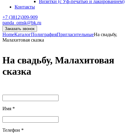
Визитки (с Уф-печатью и лакированием)
Контакты
+7 (3812)309-909
panda_omsk@bk.ru
Заказать звонок
Home
Каталог
Полиграфия
Пригласительные
На свадьбу,
Малахитовая сказка
На свадьбу, Малахитовая
сказка
Имя
*
Телефон
*