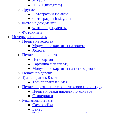
80×120
50×70 (Instagram)
Другое
Фотографии Polaroid
Фотографии Instagram
Фото на документы
Фото на документы
Фотокниги
Интерьерная печать
Печать на холстах
Модульные картины на холсте
Холсты
Печать на пенокартоне
Пенокартон
Картинка с паспарту
Модульные картины на пенокартоне
Печать по дереву
Транспарант к 9 мая
Транспарант к 9 мая
Печать и резка наклеек и стикеров по контуру
Печать и резка наклеек по контуру
Стикерпаки
Рекламная печать
Самоклейка
Банер