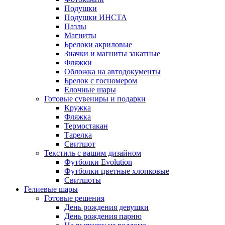
Подушки
Подушки ИНСТА
Пазлы
Магниты
Брелоки акриловые
Значки и магниты закатные
Фляжки
Обложка на автодокументы
Брелок с госномером
Елочные шары
Готовые сувениры и подарки
Кружка
Фляжка
Термостакан
Тарелка
Свитшот
Текстиль с вашим дизайном
Футболки Evolution
Футболки цветные хлопковые
Свитшоты
Гелиевые шары
Готовые решения
День рождения девушки
День рождения парню