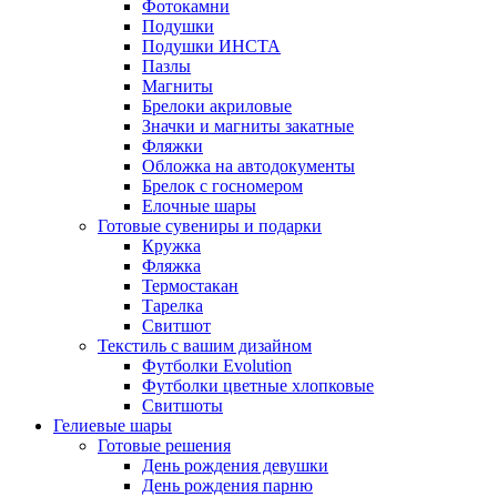
Фотокамни
Подушки
Подушки ИНСТА
Пазлы
Магниты
Брелоки акриловые
Значки и магниты закатные
Фляжки
Обложка на автодокументы
Брелок с госномером
Елочные шары
Готовые сувениры и подарки
Кружка
Фляжка
Термостакан
Тарелка
Свитшот
Текстиль с вашим дизайном
Футболки Evolution
Футболки цветные хлопковые
Свитшоты
Гелиевые шары
Готовые решения
День рождения девушки
День рождения парню