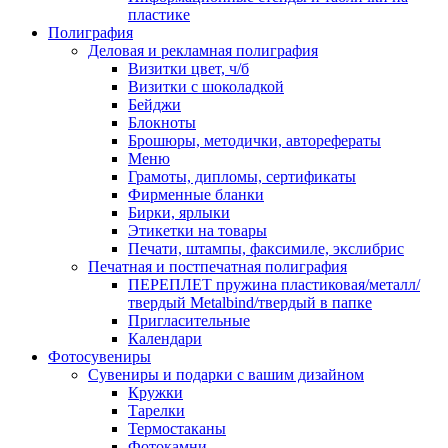
пластике
Полиграфия
Деловая и рекламная полиграфия
Визитки цвет, ч/б
Визитки с шоколадкой
Бейджи
Блокноты
Брошюры, методички, авторефераты
Меню
Грамоты, дипломы, сертификаты
Фирменные бланки
Бирки, ярлыки
Этикетки на товары
Печати, штампы, факсимиле, экслибрис
Печатная и постпечатная полиграфия
ПЕРЕПЛЕТ пружина пластиковая/металл/
твердый Metalbind/твердый в папке
Пригласительные
Календари
Фотосувениры
Сувениры и подарки с вашим дизайном
Кружки
Тарелки
Термостаканы
Фотокамни