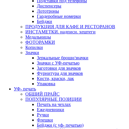
Подставки под телефоны
Диспенсеры
Лототроны
Гардеробные номерки
Бейджи
ПРОДУКЦИЯ ДЛЯ КАФЕ И РЕСТОРАНОВ
ИНСТАМЕТКИ. надписи. хештеги
Медальницы
ФОТОРАМКИ
Копилки
Значки
Зеркальные броши/значки
Значки с УФ-печатью
Заготовки для значков
Фурнитура для значков
Кисти, краски, лак
Упаковка
УФ- печать
ОБЩИЙ ПРАЙС
ПОПУЛЯРНЫЕ ПОЗИЦИИ
Печать на чехлах
Ежедневники
Ручки
Флешки
Бейджи (с уф- печатью)