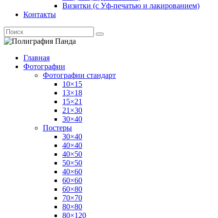
Визитки (с Уф-печатью и лакированием)
Контакты
Главная
Фотографии
Фотографии стандарт
10×15
13×18
15×21
21×30
30×40
Постеры
30×40
40×40
40×50
50×50
40×60
60×60
60×80
70×70
80×80
80×120