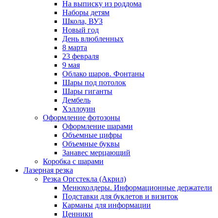
На выписку из роддома
Наборы детям
Школа, ВУЗ
Новый год
День влюбленных
8 марта
23 февраля
9 мая
Облако шаров. Фонтаны
Шары под потолок
Шары гиганты
Дембель
Хэллоуин
Оформление фотозоны
Оформление шарами
Объемные цифры
Объемные буквы
Занавес мерцающий
Коробка с шарами
Лазерная резка
Резка Оргстекла (Акрил)
Менюхолдеры. Информационные держатели
Подставки для буклетов и визиток
Карманы для информации
Ценники