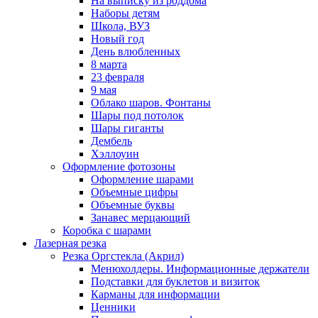
На выписку из роддома
Наборы детям
Школа, ВУЗ
Новый год
День влюбленных
8 марта
23 февраля
9 мая
Облако шаров. Фонтаны
Шары под потолок
Шары гиганты
Дембель
Хэллоуин
Оформление фотозоны
Оформление шарами
Объемные цифры
Объемные буквы
Занавес мерцающий
Коробка с шарами
Лазерная резка
Резка Оргстекла (Акрил)
Менюхолдеры. Информационные держатели
Подставки для буклетов и визиток
Карманы для информации
Ценники