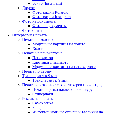
50×70 (Instagram)
Другое
Фотографии Polaroid
Фотографии Instagram
Фото на документы
Фото на документы
Фотокниги
Интерьерная печать
Печать на холстах
Модульные картины на холсте
Холсты
Печать на пенокартоне
Пенокартон
Картинка с паспарту
Модульные картины на пенокартоне
Печать по дереву
Транспарант к 9 мая
Транспарант к 9 мая
Печать и резка наклеек и стикеров по контуру
Печать и резка наклеек по контуру
Стикерпаки
Рекламная печать
Самоклейка
Банер
Информационные стенды и таблички на