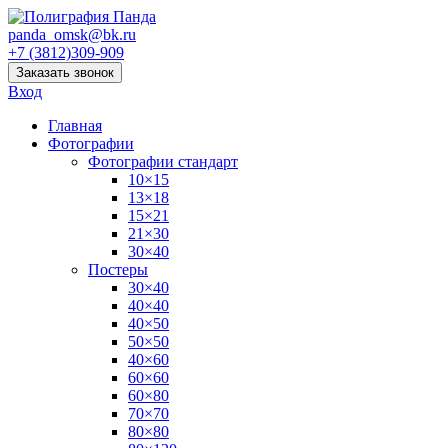
panda_omsk@bk.ru
+7 (3812)309-909
Заказать звонок
Вход
Главная
Фотографии
Фотографии стандарт
10×15
13×18
15×21
21×30
30×40
Постеры
30×40
40×40
40×50
50×50
40×60
60×60
60×80
70×70
80×80