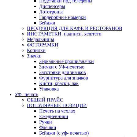
Подставки под телефоны
Диспенсеры
Лототроны
Гардеробные номерки
Бейджи
ПРОДУКЦИЯ ДЛЯ КАФЕ И РЕСТОРАНОВ
ИНСТАМЕТКИ. надписи. хештеги
Медальницы
ФОТОРАМКИ
Копилки
Значки
Зеркальные броши/значки
Значки с УФ-печатью
Заготовки для значков
Фурнитура для значков
Кисти, краски, лак
Упаковка
УФ- печать
ОБЩИЙ ПРАЙС
ПОПУЛЯРНЫЕ ПОЗИЦИИ
Печать на чехлах
Ежедневники
Ручки
Флешки
Бейджи (с уф- печатью)