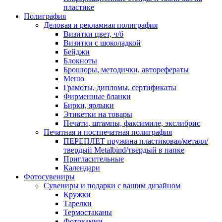
пластике
Полиграфия
Деловая и рекламная полиграфия
Визитки цвет, ч/б
Визитки с шоколадкой
Бейджи
Блокноты
Брошюры, методички, авторефераты
Меню
Грамоты, дипломы, сертификаты
Фирменные бланки
Бирки, ярлыки
Этикетки на товары
Печати, штампы, факсимиле, экслибрис
Печатная и постпечатная полиграфия
ПЕРЕПЛЕТ пружина пластиковая/металл/
твердый Metalbind/твердый в папке
Пригласительные
Календари
Фотосувениры
Сувениры и подарки с вашим дизайном
Кружки
Тарелки
Термостаканы
Фотокамни