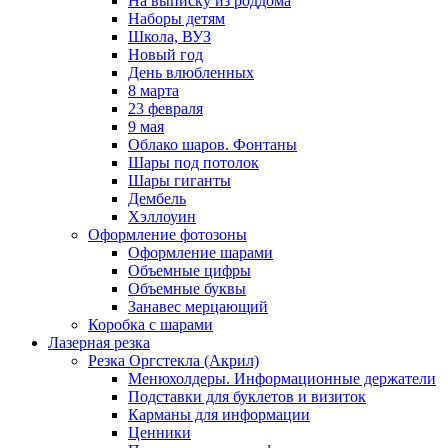
На выписку из роддома
Наборы детям
Школа, ВУЗ
Новый год
День влюбленных
8 марта
23 февраля
9 мая
Облако шаров. Фонтаны
Шары под потолок
Шары гиганты
Дембель
Хэллоуин
Оформление фотозоны
Оформление шарами
Объемные цифры
Объемные буквы
Занавес мерцающий
Коробка с шарами
Лазерная резка
Резка Оргстекла (Акрил)
Менюхолдеры. Информационные держатели
Подставки для буклетов и визиток
Карманы для информации
Ценники