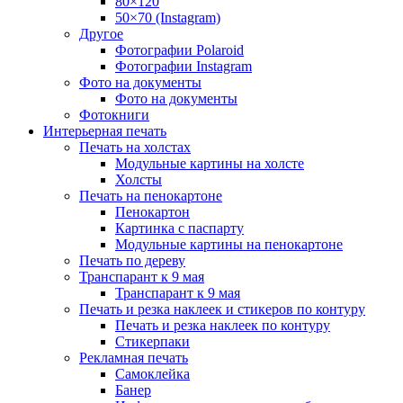
80×120
50×70 (Instagram)
Другое
Фотографии Polaroid
Фотографии Instagram
Фото на документы
Фото на документы
Фотокниги
Интерьерная печать
Печать на холстах
Модульные картины на холсте
Холсты
Печать на пенокартоне
Пенокартон
Картинка с паспарту
Модульные картины на пенокартоне
Печать по дереву
Транспарант к 9 мая
Транспарант к 9 мая
Печать и резка наклеек и стикеров по контуру
Печать и резка наклеек по контуру
Стикерпаки
Рекламная печать
Самоклейка
Банер