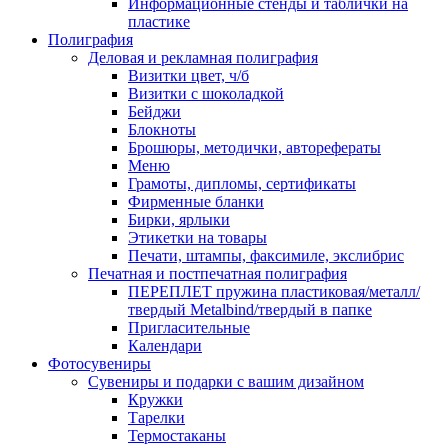
Информационные стенды и таблички на
пластике
Полиграфия
Деловая и рекламная полиграфия
Визитки цвет, ч/б
Визитки с шоколадкой
Бейджи
Блокноты
Брошюры, методички, авторефераты
Меню
Грамоты, дипломы, сертификаты
Фирменные бланки
Бирки, ярлыки
Этикетки на товары
Печати, штампы, факсимиле, экслибрис
Печатная и постпечатная полиграфия
ПЕРЕПЛЕТ пружина пластиковая/металл/
твердый Metalbind/твердый в папке
Пригласительные
Календари
Фотосувениры
Сувениры и подарки с вашим дизайном
Кружки
Тарелки
Термостаканы