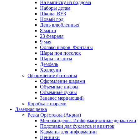
На выписку из роддома
Наборы детям
Школа, ВУЗ
Новый год
День влюбленных
8 марта
23 февраля
9 мая
Облако шаров. Фонтаны
Шары под потолок
Шары гиганты
Дембель
Хэллоуин
Оформление фотозоны
Оформление шарами
Объемные цифры
Объемные буквы
Занавес мерцающий
Коробка с шарами
Лазерная резка
Резка Оргстекла (Акрил)
Менюхолдеры. Информационные держатели
Подставки для буклетов и визиток
Карманы для информации
Ценники