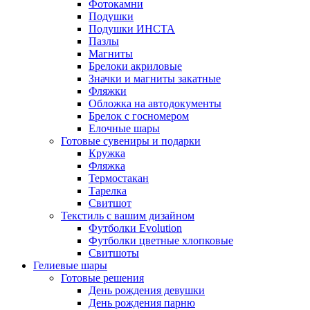
Фотокамни
Подушки
Подушки ИНСТА
Пазлы
Магниты
Брелоки акриловые
Значки и магниты закатные
Фляжки
Обложка на автодокументы
Брелок с госномером
Елочные шары
Готовые сувениры и подарки
Кружка
Фляжка
Термостакан
Тарелка
Свитшот
Текстиль с вашим дизайном
Футболки Evolution
Футболки цветные хлопковые
Свитшоты
Гелиевые шары
Готовые решения
День рождения девушки
День рождения парню