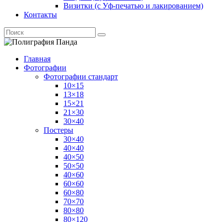
Визитки (с Уф-печатью и лакированием)
Контакты
Главная
Фотографии
Фотографии стандарт
10×15
13×18
15×21
21×30
30×40
Постеры
30×40
40×40
40×50
50×50
40×60
60×60
60×80
70×70
80×80
80×120