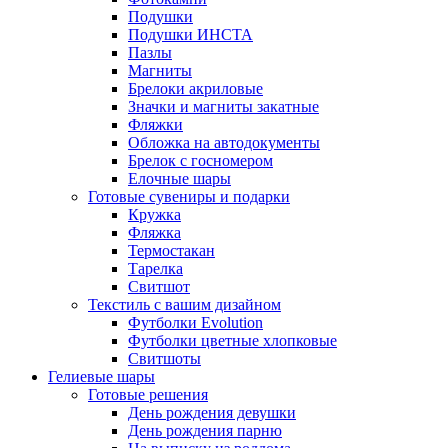
Подушки
Подушки ИНСТА
Пазлы
Магниты
Брелоки акриловые
Значки и магниты закатные
Фляжки
Обложка на автодокументы
Брелок с госномером
Елочные шары
Готовые сувениры и подарки
Кружка
Фляжка
Термостакан
Тарелка
Свитшот
Текстиль с вашим дизайном
Футболки Evolution
Футболки цветные хлопковые
Свитшоты
Гелиевые шары
Готовые решения
День рождения девушки
День рождения парню