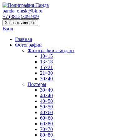
panda_omsk@bk.ru
+7 (3812)309-909
Заказать звонок
Вход
Главная
Фотографии
Фотографии стандарт
10×15
13×18
15×21
21×30
30×40
Постеры
30×40
40×40
40×50
50×50
40×60
60×60
60×80
70×70
80×80