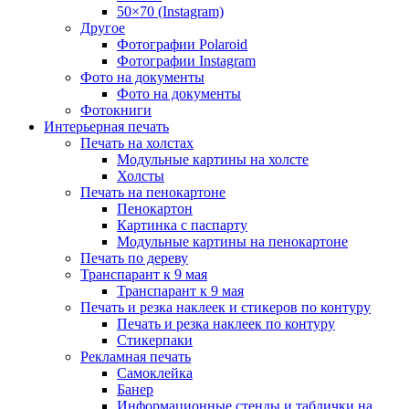
50×70 (Instagram)
Другое
Фотографии Polaroid
Фотографии Instagram
Фото на документы
Фото на документы
Фотокниги
Интерьерная печать
Печать на холстах
Модульные картины на холсте
Холсты
Печать на пенокартоне
Пенокартон
Картинка с паспарту
Модульные картины на пенокартоне
Печать по дереву
Транспарант к 9 мая
Транспарант к 9 мая
Печать и резка наклеек и стикеров по контуру
Печать и резка наклеек по контуру
Стикерпаки
Рекламная печать
Самоклейка
Банер
Информационные стенды и таблички на