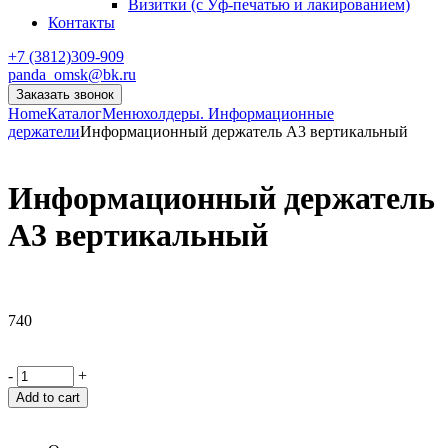
Визитки (с Уф-печатью и лакированием)
Контакты
+7 (3812)309-909
panda_omsk@bk.ru
Заказать звонок
Home
Каталог
Менюхолдеры. Информационные
держатели
Информационный держатель А3 вертикальный
Информационный держатель
А3 вертикальный
740
-
+
Add to cart