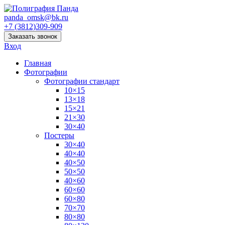
panda_omsk@bk.ru
+7 (3812)309-909
Заказать звонок
Вход
Главная
Фотографии
Фотографии стандарт
10×15
13×18
15×21
21×30
30×40
Постеры
30×40
40×40
40×50
50×50
40×60
60×60
60×80
70×70
80×80