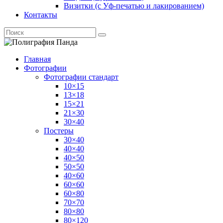
Визитки (с Уф-печатью и лакированием)
Контакты
Главная
Фотографии
Фотографии стандарт
10×15
13×18
15×21
21×30
30×40
Постеры
30×40
40×40
40×50
50×50
40×60
60×60
60×80
70×70
80×80
80×120