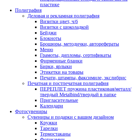
пластике
Полиграфия
Деловая и рекламная полиграфия
Визитки цвет, ч/б
Визитки с шоколадкой
Бейджи
Блокноты
Брошюры, методички, авторефераты
Меню
Грамоты, дипломы, сертификаты
Фирменные бланки
Бирки, ярлыки
Этикетки на товары
Печати, штампы, факсимиле, экслибрис
Печатная и постпечатная полиграфия
ПЕРЕПЛЕТ пружина пластиковая/металл/
твердый Metalbind/твердый в папке
Пригласительные
Календари
Фотосувениры
Сувениры и подарки с вашим дизайном
Кружки
Тарелки
Термостаканы
Фотокамни