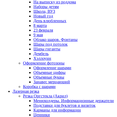
На выписку из роддома
Наборы детям
Школа, ВУЗ
Новый год
День влюбленных
8 марта
23 февраля
9 мая
Облако шаров. Фонтаны
Шары под потолок
Шары гиганты
Дембель
Хэллоуин
Оформление фотозоны
Оформление шарами
Объемные цифры
Объемные буквы
Занавес мерцающий
Коробка с шарами
Лазерная резка
Резка Оргстекла (Акрил)
Менюхолдеры. Информационные держатели
Подставки для буклетов и визиток
Карманы для информации
Ценники