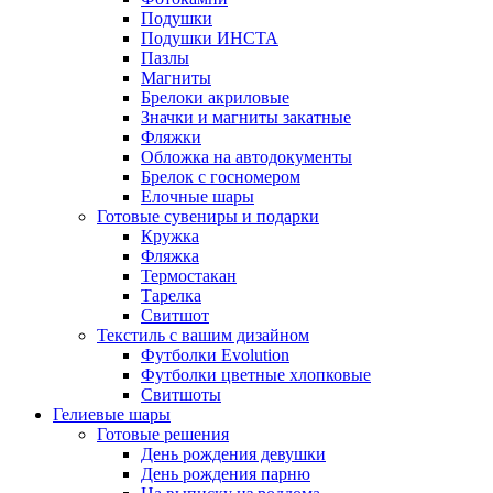
Подушки
Подушки ИНСТА
Пазлы
Магниты
Брелоки акриловые
Значки и магниты закатные
Фляжки
Обложка на автодокументы
Брелок с госномером
Елочные шары
Готовые сувениры и подарки
Кружка
Фляжка
Термостакан
Тарелка
Свитшот
Текстиль с вашим дизайном
Футболки Evolution
Футболки цветные хлопковые
Свитшоты
Гелиевые шары
Готовые решения
День рождения девушки
День рождения парню