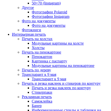
50×70 (Instagram)
Другое
Фотографии Polaroid
Фотографии Instagram
Фото на документы
Фото на документы
Фотокниги
Интерьерная печать
Печать на холстах
Модульные картины на холсте
Холсты
Печать на пенокартоне
Пенокартон
Картинка с паспарту
Модульные картины на пенокартоне
Печать по дереву
Транспарант к 9 мая
Транспарант к 9 мая
Печать и резка наклеек и стикеров по контуру
Печать и резка наклеек по контуру
Стикерпаки
Рекламная печать
Самоклейка
Банер
Информационные стенды и таблички на