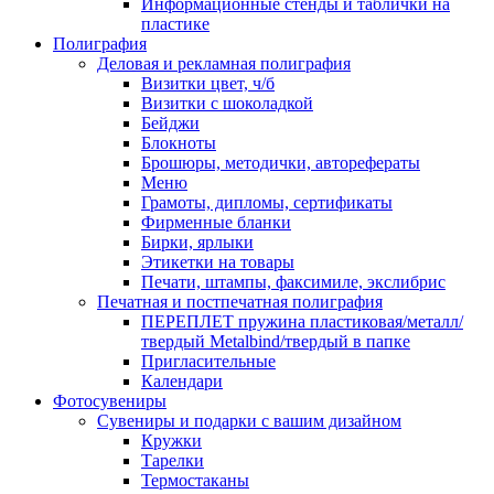
Информационные стенды и таблички на
пластике
Полиграфия
Деловая и рекламная полиграфия
Визитки цвет, ч/б
Визитки с шоколадкой
Бейджи
Блокноты
Брошюры, методички, авторефераты
Меню
Грамоты, дипломы, сертификаты
Фирменные бланки
Бирки, ярлыки
Этикетки на товары
Печати, штампы, факсимиле, экслибрис
Печатная и постпечатная полиграфия
ПЕРЕПЛЕТ пружина пластиковая/металл/
твердый Metalbind/твердый в папке
Пригласительные
Календари
Фотосувениры
Сувениры и подарки с вашим дизайном
Кружки
Тарелки
Термостаканы