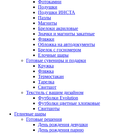
Фотокамни
Подушки
Подушки ИНСТА
Пазлы
Магниты
Брелоки акриловые
Значки и магниты закатные
Фляжки
Обложка на автодокументы
Брелок с госномером
Елочные шары
Готовые сувениры и подарки
Кружка
Фляжка
Термостакан
Тарелка
Свитшот
Текстиль с вашим дизайном
Футболки Evolution
Футболки цветные хлопковые
Свитшоты
Гелиевые шары
Готовые решения
День рождения девушки
День рождения парню