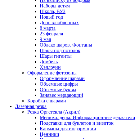
На выписку из роддома
Наборы детям
Школа, ВУЗ
Новый год
День влюбленных
8 марта
23 февраля
9 мая
Облако шаров. Фонтаны
Шары под потолок
Шары гиганты
Дембель
Хэллоуин
Оформление фотозоны
Оформление шарами
Объемные цифры
Объемные буквы
Занавес мерцающий
Коробка с шарами
Лазерная резка
Резка Оргстекла (Акрил)
Менюхолдеры. Информационные держатели
Подставки для буклетов и визиток
Карманы для информации
Ценники