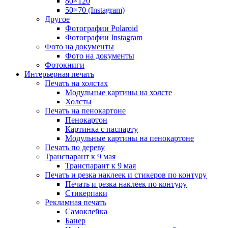
80×120
50×70 (Instagram)
Другое
Фотографии Polaroid
Фотографии Instagram
Фото на документы
Фото на документы
Фотокниги
Интерьерная печать
Печать на холстах
Модульные картины на холсте
Холсты
Печать на пенокартоне
Пенокартон
Картинка с паспарту
Модульные картины на пенокартоне
Печать по дереву
Транспарант к 9 мая
Транспарант к 9 мая
Печать и резка наклеек и стикеров по контуру
Печать и резка наклеек по контуру
Стикерпаки
Рекламная печать
Самоклейка
Банер