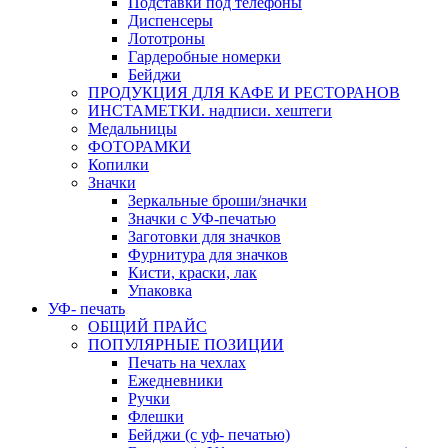
Подставки под телефоны
Диспенсеры
Лототроны
Гардеробные номерки
Бейджи
ПРОДУКЦИЯ ДЛЯ КАФЕ И РЕСТОРАНОВ
ИНСТАМЕТКИ. надписи. хештеги
Медальницы
ФОТОРАМКИ
Копилки
Значки
Зеркальные броши/значки
Значки с УФ-печатью
Заготовки для значков
Фурнитура для значков
Кисти, краски, лак
Упаковка
УФ- печать
ОБЩИЙ ПРАЙС
ПОПУЛЯРНЫЕ ПОЗИЦИИ
Печать на чехлах
Ежедневники
Ручки
Флешки
Бейджи (с уф- печатью)