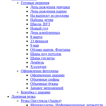
Готовые решения
День рождения девушки
День рождения парню
На выписку из роддома
Наборы детям
Школа, ВУЗ
Новый год
День влюбленных
8 марта
23 февраля
9 мая
Облако шаров. Фонтаны
Шары под потолок
Шары гиганты
Дембель
Хэллоуин
Оформление фотозоны
Оформление шарами
Объемные цифры
Объемные буквы
Занавес мерцающий
Коробка с шарами
Лазерная резка
Резка Оргстекла (Акрил)
Менюхолдеры. Информационные держатели