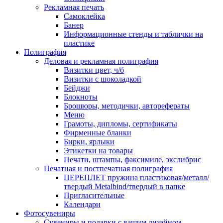
Рекламная печать
Самоклейка
Банер
Информационные стенды и таблички на
пластике
Полиграфия
Деловая и рекламная полиграфия
Визитки цвет, ч/б
Визитки с шоколадкой
Бейджи
Блокноты
Брошюры, методички, авторефераты
Меню
Грамоты, дипломы, сертификаты
Фирменные бланки
Бирки, ярлыки
Этикетки на товары
Печати, штампы, факсимиле, экслибрис
Печатная и постпечатная полиграфия
ПЕРЕПЛЕТ пружина пластиковая/металл/
твердый Metalbind/твердый в папке
Пригласительные
Календари
Фотосувениры
Сувениры и подарки с вашим дизайном