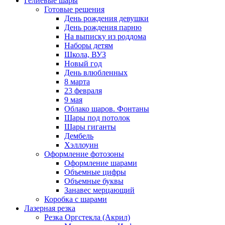
Гелиевые шары
Готовые решения
День рождения девушки
День рождения парню
На выписку из роддома
Наборы детям
Школа, ВУЗ
Новый год
День влюбленных
8 марта
23 февраля
9 мая
Облако шаров. Фонтаны
Шары под потолок
Шары гиганты
Дембель
Хэллоуин
Оформление фотозоны
Оформление шарами
Объемные цифры
Объемные буквы
Занавес мерцающий
Коробка с шарами
Лазерная резка
Резка Оргстекла (Акрил)