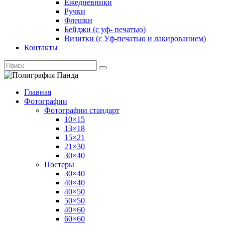
Ежедневники
Ручки
Флешки
Бейджи (с уф- печатью)
Визитки (с Уф-печатью и лакированием)
Контакты
Главная
Фотографии
Фотографии стандарт
10×15
13×18
15×21
21×30
30×40
Постеры
30×40
40×40
40×50
50×50
40×60
60×60