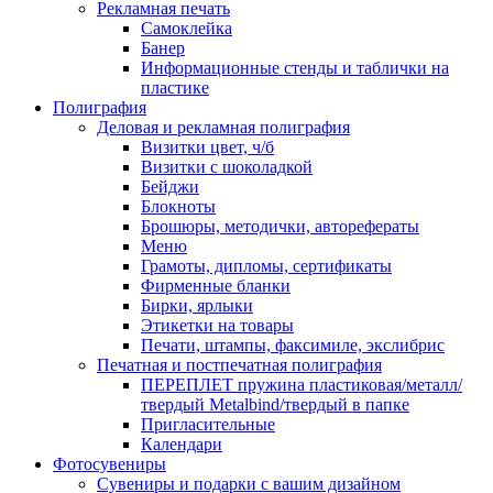
Рекламная печать
Самоклейка
Банер
Информационные стенды и таблички на
пластике
Полиграфия
Деловая и рекламная полиграфия
Визитки цвет, ч/б
Визитки с шоколадкой
Бейджи
Блокноты
Брошюры, методички, авторефераты
Меню
Грамоты, дипломы, сертификаты
Фирменные бланки
Бирки, ярлыки
Этикетки на товары
Печати, штампы, факсимиле, экслибрис
Печатная и постпечатная полиграфия
ПЕРЕПЛЕТ пружина пластиковая/металл/
твердый Metalbind/твердый в папке
Пригласительные
Календари
Фотосувениры
Сувениры и подарки с вашим дизайном