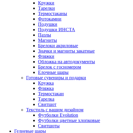
Кружки
Тарелки
Термостаканы
Фотокамни
Подушки
Подушки ИНСТА
Пазлы
Магниты
Брелоки акриловые
Значки и магниты закатные
Фляжки
Обложка на автодокументы
Брелок с госномером
Елочные шары
Готовые сувениры и подарки
Кружка
Фляжка
Термостакан
Тарелка
Свитшот
Текстиль с вашим дизайном
Футболки Evolution
Футболки цветные хлопковые
Свитшоты
Гелиевые шары