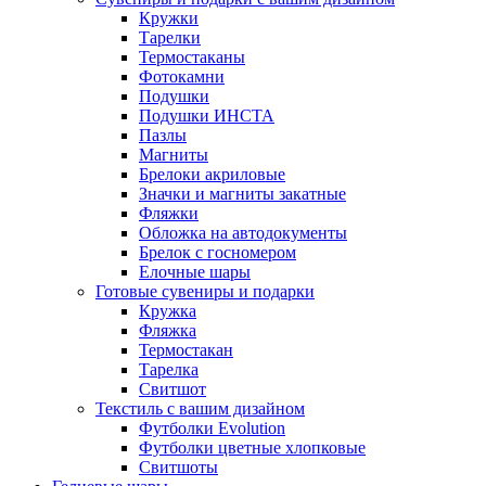
Кружки
Тарелки
Термостаканы
Фотокамни
Подушки
Подушки ИНСТА
Пазлы
Магниты
Брелоки акриловые
Значки и магниты закатные
Фляжки
Обложка на автодокументы
Брелок с госномером
Елочные шары
Готовые сувениры и подарки
Кружка
Фляжка
Термостакан
Тарелка
Свитшот
Текстиль с вашим дизайном
Футболки Evolution
Футболки цветные хлопковые
Свитшоты