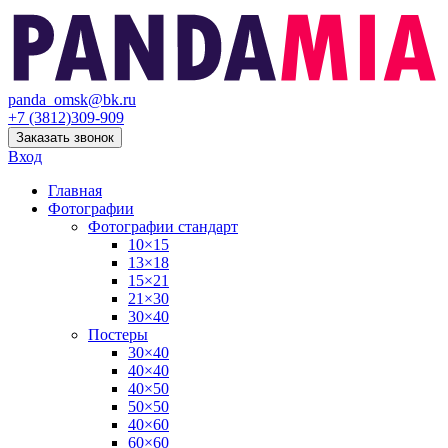
panda_omsk@bk.ru
+7 (3812)309-909
Заказать звонок
Вход
Главная
Фотографии
Фотографии стандарт
10×15
13×18
15×21
21×30
30×40
Постеры
30×40
40×40
40×50
50×50
40×60
60×60