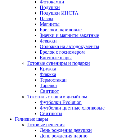
Фотокамни
Подушки
Подушки ИНСТА
Пазлы
Магниты
Брелоки акриловые
Значки и магниты закатные
Фляжки
Обложка на автодокументы
Брелок с госномером
Елочные шары
Готовые сувениры и подарки
Кружка
Фляжка
Термостакан
Тарелка
Свитшот
Текстиль с вашим дизайном
Футболки Evolution
Футболки цветные хлопковые
Свитшоты
Гелиевые шары
Готовые решения
День рождения девушки
День рождения парню