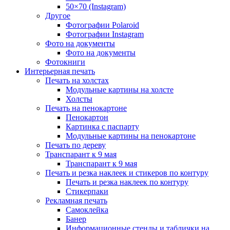
50×70 (Instagram)
Другое
Фотографии Polaroid
Фотографии Instagram
Фото на документы
Фото на документы
Фотокниги
Интерьерная печать
Печать на холстах
Модульные картины на холсте
Холсты
Печать на пенокартоне
Пенокартон
Картинка с паспарту
Модульные картины на пенокартоне
Печать по дереву
Транспарант к 9 мая
Транспарант к 9 мая
Печать и резка наклеек и стикеров по контуру
Печать и резка наклеек по контуру
Стикерпаки
Рекламная печать
Самоклейка
Банер
Информационные стенды и таблички на