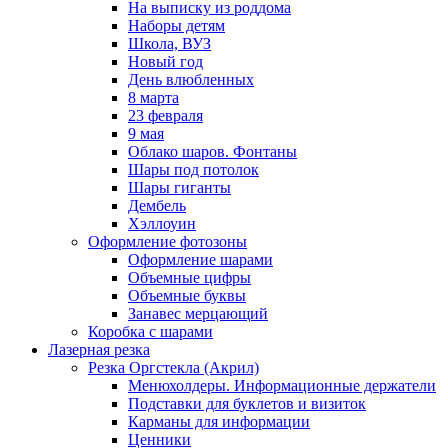
На выписку из роддома
Наборы детям
Школа, ВУЗ
Новый год
День влюбленных
8 марта
23 февраля
9 мая
Облако шаров. Фонтаны
Шары под потолок
Шары гиганты
Дембель
Хэллоуин
Оформление фотозоны
Оформление шарами
Объемные цифры
Объемные буквы
Занавес мерцающий
Коробка с шарами
Лазерная резка
Резка Оргстекла (Акрил)
Менюхолдеры. Информационные держатели
Подставки для буклетов и визиток
Карманы для информации
Ценники