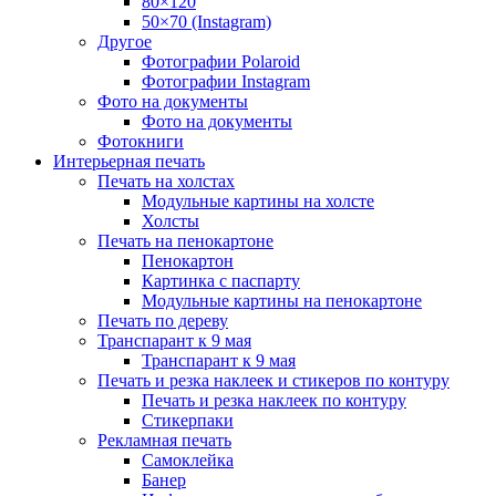
80×120
50×70 (Instagram)
Другое
Фотографии Polaroid
Фотографии Instagram
Фото на документы
Фото на документы
Фотокниги
Интерьерная печать
Печать на холстах
Модульные картины на холсте
Холсты
Печать на пенокартоне
Пенокартон
Картинка с паспарту
Модульные картины на пенокартоне
Печать по дереву
Транспарант к 9 мая
Транспарант к 9 мая
Печать и резка наклеек и стикеров по контуру
Печать и резка наклеек по контуру
Стикерпаки
Рекламная печать
Самоклейка
Банер