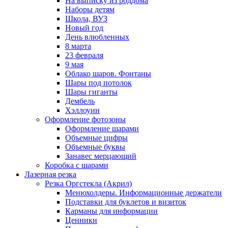
На выписку из роддома
Наборы детям
Школа, ВУЗ
Новый год
День влюбленных
8 марта
23 февраля
9 мая
Облако шаров. Фонтаны
Шары под потолок
Шары гиганты
Дембель
Хэллоуин
Оформление фотозоны
Оформление шарами
Объемные цифры
Объемные буквы
Занавес мерцающий
Коробка с шарами
Лазерная резка
Резка Оргстекла (Акрил)
Менюхолдеры. Информационные держатели
Подставки для буклетов и визиток
Карманы для информации
Ценники