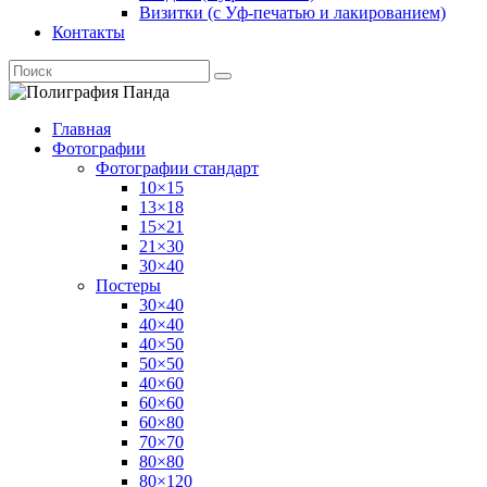
Визитки (с Уф-печатью и лакированием)
Контакты
Главная
Фотографии
Фотографии стандарт
10×15
13×18
15×21
21×30
30×40
Постеры
30×40
40×40
40×50
50×50
40×60
60×60
60×80
70×70
80×80
80×120