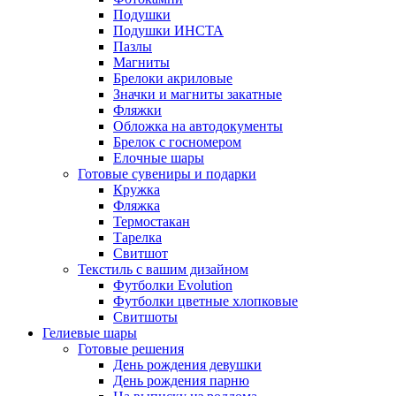
Подушки
Подушки ИНСТА
Пазлы
Магниты
Брелоки акриловые
Значки и магниты закатные
Фляжки
Обложка на автодокументы
Брелок с госномером
Елочные шары
Готовые сувениры и подарки
Кружка
Фляжка
Термостакан
Тарелка
Свитшот
Текстиль с вашим дизайном
Футболки Evolution
Футболки цветные хлопковые
Свитшоты
Гелиевые шары
Готовые решения
День рождения девушки
День рождения парню