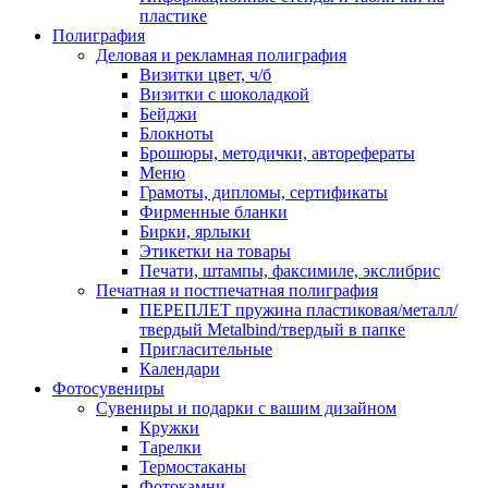
пластике
Полиграфия
Деловая и рекламная полиграфия
Визитки цвет, ч/б
Визитки с шоколадкой
Бейджи
Блокноты
Брошюры, методички, авторефераты
Меню
Грамоты, дипломы, сертификаты
Фирменные бланки
Бирки, ярлыки
Этикетки на товары
Печати, штампы, факсимиле, экслибрис
Печатная и постпечатная полиграфия
ПЕРЕПЛЕТ пружина пластиковая/металл/
твердый Metalbind/твердый в папке
Пригласительные
Календари
Фотосувениры
Сувениры и подарки с вашим дизайном
Кружки
Тарелки
Термостаканы
Фотокамни