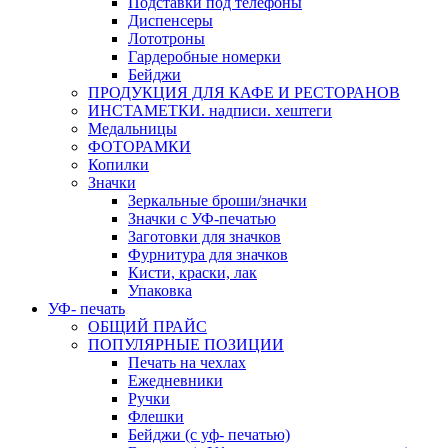
Подставки под телефоны
Диспенсеры
Лототроны
Гардеробные номерки
Бейджи
ПРОДУКЦИЯ ДЛЯ КАФЕ И РЕСТОРАНОВ
ИНСТАМЕТКИ. надписи. хештеги
Медальницы
ФОТОРАМКИ
Копилки
Значки
Зеркальные броши/значки
Значки с УФ-печатью
Заготовки для значков
Фурнитура для значков
Кисти, краски, лак
Упаковка
УФ- печать
ОБЩИЙ ПРАЙС
ПОПУЛЯРНЫЕ ПОЗИЦИИ
Печать на чехлах
Ежедневники
Ручки
Флешки
Бейджи (с уф- печатью)