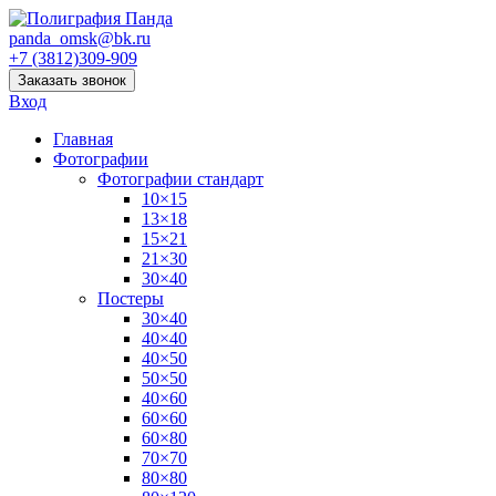
panda_omsk@bk.ru
+7 (3812)309-909
Заказать звонок
Вход
Главная
Фотографии
Фотографии стандарт
10×15
13×18
15×21
21×30
30×40
Постеры
30×40
40×40
40×50
50×50
40×60
60×60
60×80
70×70
80×80