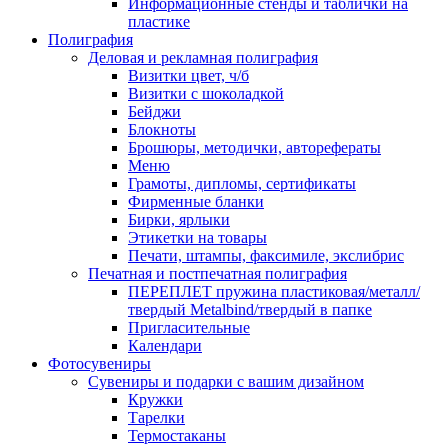
Информационные стенды и таблички на
пластике
Полиграфия
Деловая и рекламная полиграфия
Визитки цвет, ч/б
Визитки с шоколадкой
Бейджи
Блокноты
Брошюры, методички, авторефераты
Меню
Грамоты, дипломы, сертификаты
Фирменные бланки
Бирки, ярлыки
Этикетки на товары
Печати, штампы, факсимиле, экслибрис
Печатная и постпечатная полиграфия
ПЕРЕПЛЕТ пружина пластиковая/металл/
твердый Metalbind/твердый в папке
Пригласительные
Календари
Фотосувениры
Сувениры и подарки с вашим дизайном
Кружки
Тарелки
Термостаканы