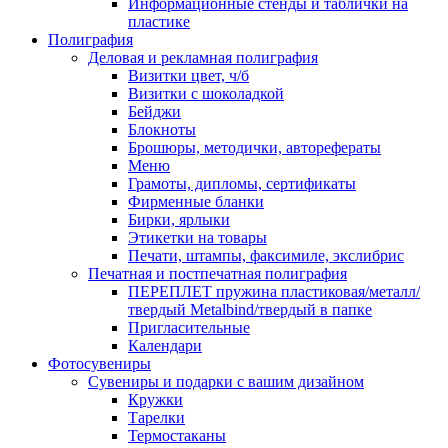
Информационные стенды и таблички на
пластике
Полиграфия
Деловая и рекламная полиграфия
Визитки цвет, ч/б
Визитки с шоколадкой
Бейджи
Блокноты
Брошюры, методички, авторефераты
Меню
Грамоты, дипломы, сертификаты
Фирменные бланки
Бирки, ярлыки
Этикетки на товары
Печати, штампы, факсимиле, экслибрис
Печатная и постпечатная полиграфия
ПЕРЕПЛЕТ пружина пластиковая/металл/
твердый Metalbind/твердый в папке
Пригласительные
Календари
Фотосувениры
Сувениры и подарки с вашим дизайном
Кружки
Тарелки
Термостаканы