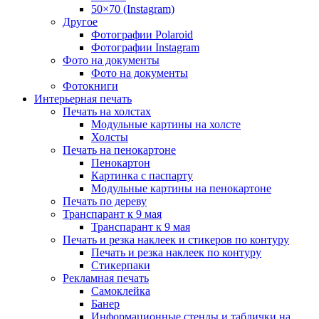
50×70 (Instagram)
Другое
Фотографии Polaroid
Фотографии Instagram
Фото на документы
Фото на документы
Фотокниги
Интерьерная печать
Печать на холстах
Модульные картины на холсте
Холсты
Печать на пенокартоне
Пенокартон
Картинка с паспарту
Модульные картины на пенокартоне
Печать по дереву
Транспарант к 9 мая
Транспарант к 9 мая
Печать и резка наклеек и стикеров по контуру
Печать и резка наклеек по контуру
Стикерпаки
Рекламная печать
Самоклейка
Банер
Информационные стенды и таблички на