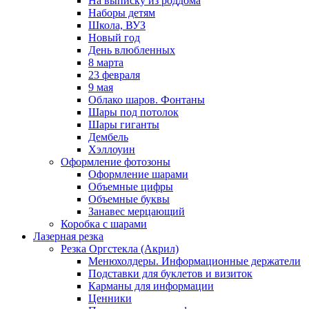
На выписку из роддома
Наборы детям
Школа, ВУЗ
Новый год
День влюбленных
8 марта
23 февраля
9 мая
Облако шаров. Фонтаны
Шары под потолок
Шары гиганты
Дембель
Хэллоуин
Оформление фотозоны
Оформление шарами
Объемные цифры
Объемные буквы
Занавес мерцающий
Коробка с шарами
Лазерная резка
Резка Оргстекла (Акрил)
Менюхолдеры. Информационные держатели
Подставки для буклетов и визиток
Карманы для информации
Ценники