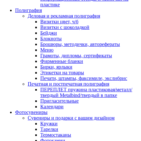
пластике
Полиграфия
Деловая и рекламная полиграфия
Визитки цвет, ч/б
Визитки с шоколадкой
Бейджи
Блокноты
Брошюры, методички, авторефераты
Меню
Грамоты, дипломы, сертификаты
Фирменные бланки
Бирки, ярлыки
Этикетки на товары
Печати, штампы, факсимиле, экслибрис
Печатная и постпечатная полиграфия
ПЕРЕПЛЕТ пружина пластиковая/металл/
твердый Metalbind/твердый в папке
Пригласительные
Календари
Фотосувениры
Сувениры и подарки с вашим дизайном
Кружки
Тарелки
Термостаканы
Фотокамни