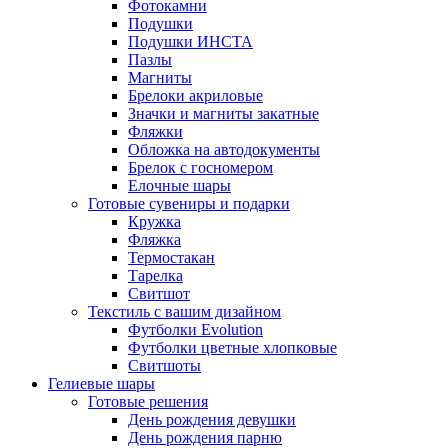
Фотокамни
Подушки
Подушки ИНСТА
Пазлы
Магниты
Брелоки акриловые
Значки и магниты закатные
Фляжки
Обложка на автодокументы
Брелок с госномером
Елочные шары
Готовые сувениры и подарки
Кружка
Фляжка
Термостакан
Тарелка
Свитшот
Текстиль с вашим дизайном
Футболки Evolution
Футболки цветные хлопковые
Свитшоты
Гелиевые шары
Готовые решения
День рождения девушки
День рождения парню