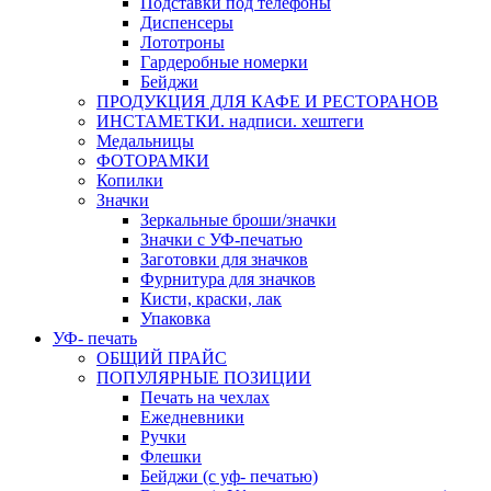
Подставки под телефоны
Диспенсеры
Лототроны
Гардеробные номерки
Бейджи
ПРОДУКЦИЯ ДЛЯ КАФЕ И РЕСТОРАНОВ
ИНСТАМЕТКИ. надписи. хештеги
Медальницы
ФОТОРАМКИ
Копилки
Значки
Зеркальные броши/значки
Значки с УФ-печатью
Заготовки для значков
Фурнитура для значков
Кисти, краски, лак
Упаковка
УФ- печать
ОБЩИЙ ПРАЙС
ПОПУЛЯРНЫЕ ПОЗИЦИИ
Печать на чехлах
Ежедневники
Ручки
Флешки
Бейджи (с уф- печатью)