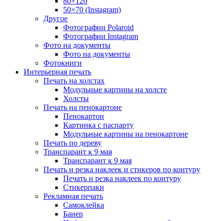
80×120
50×70 (Instagram)
Другое
Фотографии Polaroid
Фотографии Instagram
Фото на документы
Фото на документы
Фотокниги
Интерьерная печать
Печать на холстах
Модульные картины на холсте
Холсты
Печать на пенокартоне
Пенокартон
Картинка с паспарту
Модульные картины на пенокартоне
Печать по дереву
Транспарант к 9 мая
Транспарант к 9 мая
Печать и резка наклеек и стикеров по контуру
Печать и резка наклеек по контуру
Стикерпаки
Рекламная печать
Самоклейка
Банер