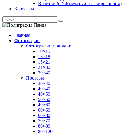
Визитки (с Уф-печатью и лакированием)
Контакты
Главная
Фотографии
Фотографии стандарт
10×15
13×18
15×21
21×30
30×40
Постеры
30×40
40×40
40×50
50×50
40×60
60×60
60×80
70×70
80×80
80×120