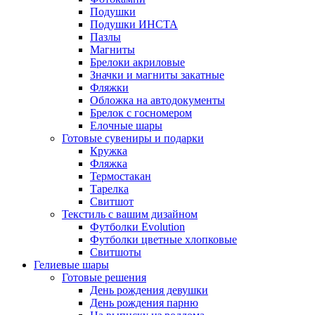
Подушки
Подушки ИНСТА
Пазлы
Магниты
Брелоки акриловые
Значки и магниты закатные
Фляжки
Обложка на автодокументы
Брелок с госномером
Елочные шары
Готовые сувениры и подарки
Кружка
Фляжка
Термостакан
Тарелка
Свитшот
Текстиль с вашим дизайном
Футболки Evolution
Футболки цветные хлопковые
Свитшоты
Гелиевые шары
Готовые решения
День рождения девушки
День рождения парню