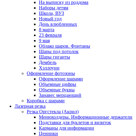
На выписку из роддома
Наборы детям
Школа, ВУЗ
Новый год
День влюбленных
8 марта
23 февраля
9 мая
Облако шаров. Фонтаны
Шары под потолок
Шары гиганты
Дембель
Хэллоуин
Оформление фотозоны
Оформление шарами
Объемные цифры
Объемные буквы
Занавес мерцающий
Коробка с шарами
Лазерная резка
Резка Оргстекла (Акрил)
Менюхолдеры. Информационные держатели
Подставки для буклетов и визиток
Карманы для информации
Ценники