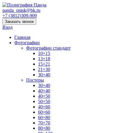
panda_omsk@bk.ru
+7 (3812)309-909
Заказать звонок
Вход
Главная
Фотографии
Фотографии стандарт
10×15
13×18
15×21
21×30
30×40
Постеры
30×40
40×40
40×50
50×50
40×60
60×60
60×80
70×70
80×80