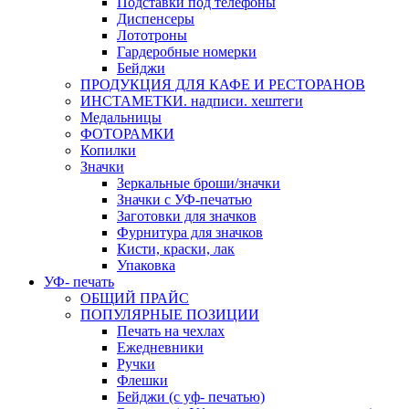
Подставки под телефоны
Диспенсеры
Лототроны
Гардеробные номерки
Бейджи
ПРОДУКЦИЯ ДЛЯ КАФЕ И РЕСТОРАНОВ
ИНСТАМЕТКИ. надписи. хештеги
Медальницы
ФОТОРАМКИ
Копилки
Значки
Зеркальные броши/значки
Значки с УФ-печатью
Заготовки для значков
Фурнитура для значков
Кисти, краски, лак
Упаковка
УФ- печать
ОБЩИЙ ПРАЙС
ПОПУЛЯРНЫЕ ПОЗИЦИИ
Печать на чехлах
Ежедневники
Ручки
Флешки
Бейджи (с уф- печатью)