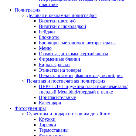
пластике
Полиграфия
Деловая и рекламная полиграфия
Визитки цвет, ч/б
Визитки с шоколадкой
Бейджи
Блокноты
Брошюры, методички, авторефераты
Меню
Грамоты, дипломы, сертификаты
Фирменные бланки
Бирки, ярлыки
Этикетки на товары
Печати, штампы, факсимиле, экслибрис
Печатная и постпечатная полиграфия
ПЕРЕПЛЕТ пружина пластиковая/металл/
твердый Metalbind/твердый в папке
Пригласительные
Календари
Фотосувениры
Сувениры и подарки с вашим дизайном
Кружки
Тарелки
Термостаканы
Фотокамни