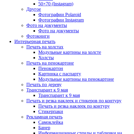
50×70 (Instagram)
Другое
Фотографии Polaroid
Фотографии Instagram
Фото на документы
Фото на документы
Фотокниги
Интерьерная печать
Печать на холстах
Модульные картины на холсте
Холсты
Печать на пенокартоне
Пенокартон
Картинка с паспарту
Модульные картины на пенокартоне
Печать по дереву
Транспарант к 9 мая
Транспарант к 9 мая
Печать и резка наклеек и стикеров по контуру
Печать и резка наклеек по контуру
Стикерпаки
Рекламная печать
Самоклейка
Банер
Информационные стенды и таблички на