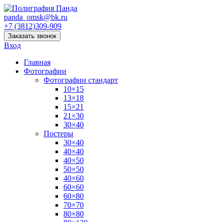
panda_omsk@bk.ru
+7 (3812)309-909
Заказать звонок
Вход
Главная
Фотографии
Фотографии стандарт
10×15
13×18
15×21
21×30
30×40
Постеры
30×40
40×40
40×50
50×50
40×60
60×60
60×80
70×70
80×80