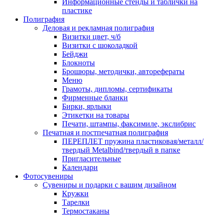
Информационные стенды и таблички на
пластике
Полиграфия
Деловая и рекламная полиграфия
Визитки цвет, ч/б
Визитки с шоколадкой
Бейджи
Блокноты
Брошюры, методички, авторефераты
Меню
Грамоты, дипломы, сертификаты
Фирменные бланки
Бирки, ярлыки
Этикетки на товары
Печати, штампы, факсимиле, экслибрис
Печатная и постпечатная полиграфия
ПЕРЕПЛЕТ пружина пластиковая/металл/
твердый Metalbind/твердый в папке
Пригласительные
Календари
Фотосувениры
Сувениры и подарки с вашим дизайном
Кружки
Тарелки
Термостаканы