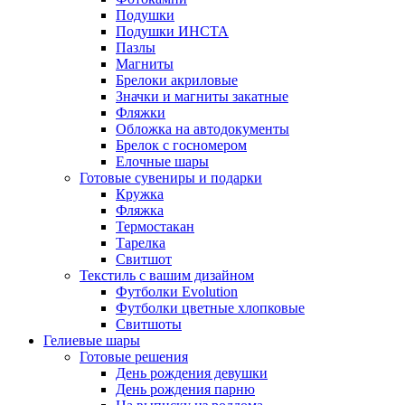
Подушки
Подушки ИНСТА
Пазлы
Магниты
Брелоки акриловые
Значки и магниты закатные
Фляжки
Обложка на автодокументы
Брелок с госномером
Елочные шары
Готовые сувениры и подарки
Кружка
Фляжка
Термостакан
Тарелка
Свитшот
Текстиль с вашим дизайном
Футболки Evolution
Футболки цветные хлопковые
Свитшоты
Гелиевые шары
Готовые решения
День рождения девушки
День рождения парню