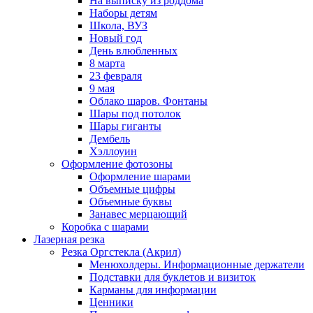
На выписку из роддома
Наборы детям
Школа, ВУЗ
Новый год
День влюбленных
8 марта
23 февраля
9 мая
Облако шаров. Фонтаны
Шары под потолок
Шары гиганты
Дембель
Хэллоуин
Оформление фотозоны
Оформление шарами
Объемные цифры
Объемные буквы
Занавес мерцающий
Коробка с шарами
Лазерная резка
Резка Оргстекла (Акрил)
Менюхолдеры. Информационные держатели
Подставки для буклетов и визиток
Карманы для информации
Ценники