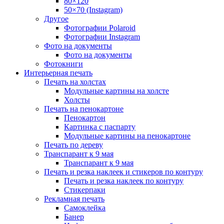
80×120
50×70 (Instagram)
Другое
Фотографии Polaroid
Фотографии Instagram
Фото на документы
Фото на документы
Фотокниги
Интерьерная печать
Печать на холстах
Модульные картины на холсте
Холсты
Печать на пенокартоне
Пенокартон
Картинка с паспарту
Модульные картины на пенокартоне
Печать по дереву
Транспарант к 9 мая
Транспарант к 9 мая
Печать и резка наклеек и стикеров по контуру
Печать и резка наклеек по контуру
Стикерпаки
Рекламная печать
Самоклейка
Банер