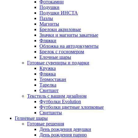
Фотокамни
Подушки
Подушки ИНСТА
Пазлы
Магниты
Брелоки акриловые
Значки и магниты закатные
Фляжки
Обложка на автодокументы
Брелок с госномером
Елочные шары
Готовые сувениры и подарки
Кружка
Фляжка
Термостакан
Тарелка
Свитшот
Текстиль с вашим дизайном
Футболки Evolution
Футболки цветные хлопковые
Свитшоты
Гелиевые шары
Готовые решения
День рождения девушки
День рождения парню