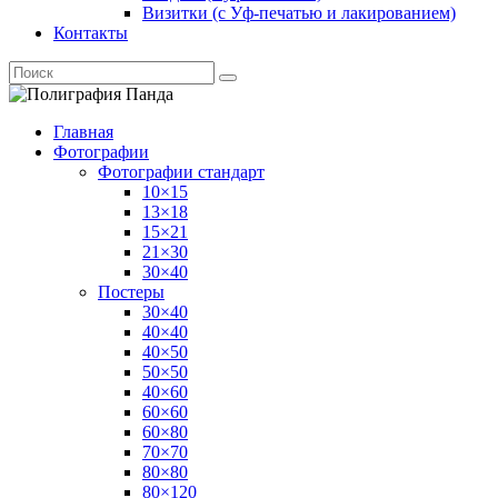
Визитки (с Уф-печатью и лакированием)
Контакты
Главная
Фотографии
Фотографии стандарт
10×15
13×18
15×21
21×30
30×40
Постеры
30×40
40×40
40×50
50×50
40×60
60×60
60×80
70×70
80×80
80×120