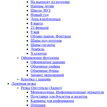
На выписку из роддома
Наборы детям
Школа, ВУЗ
Новый год
День влюбленных
8 марта
23 февраля
9 мая
Облако шаров. Фонтаны
Шары под потолок
Шары гиганты
Дембель
Хэллоуин
Оформление фотозоны
Оформление шарами
Объемные цифры
Объемные буквы
Занавес мерцающий
Коробка с шарами
Лазерная резка
Резка Оргстекла (Акрил)
Менюхолдеры. Информационные держатели
Подставки для буклетов и визиток
Карманы для информации
Ценники