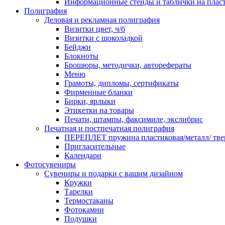
Информационные стенды и таблички на плас
Полиграфия
Деловая и рекламная полиграфия
Визитки цвет, ч/б
Визитки с шоколадкой
Бейджи
Блокноты
Брошюры, методички, авторефераты
Меню
Грамоты, дипломы, сертификаты
Фирменные бланки
Бирки, ярлыки
Этикетки на товары
Печати, штампы, факсимиле, экслибрис
Печатная и постпечатная полиграфия
ПЕРЕПЛЕТ пружина пластиковая/металл/ твер
Пригласительные
Календари
Фотосувениры
Сувениры и подарки с вашим дизайном
Кружки
Тарелки
Термостаканы
Фотокамни
Подушки