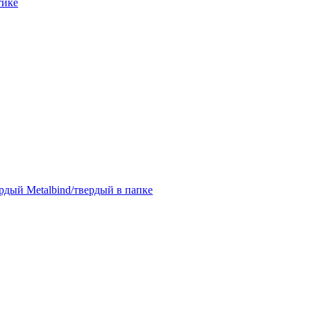
тике
дый Metalbind/твердый в папке