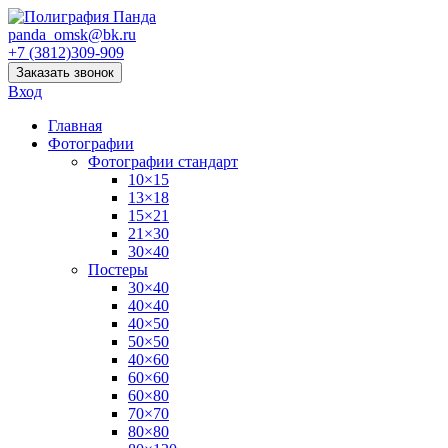
panda_omsk@bk.ru
+7 (3812)309-909
Заказать звонок
Вход
Главная
Фотографии
Фотографии стандарт
10×15
13×18
15×21
21×30
30×40
Постеры
30×40
40×40
40×50
50×50
40×60
60×60
60×80
70×70
80×80