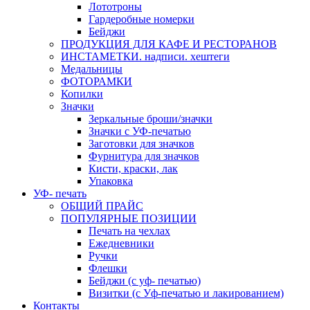
Лототроны
Гардеробные номерки
Бейджи
ПРОДУКЦИЯ ДЛЯ КАФЕ И РЕСТОРАНОВ
ИНСТАМЕТКИ. надписи. хештеги
Медальницы
ФОТОРАМКИ
Копилки
Значки
Зеркальные броши/значки
Значки с УФ-печатью
Заготовки для значков
Фурнитура для значков
Кисти, краски, лак
Упаковка
УФ- печать
ОБЩИЙ ПРАЙС
ПОПУЛЯРНЫЕ ПОЗИЦИИ
Печать на чехлах
Ежедневники
Ручки
Флешки
Бейджи (с уф- печатью)
Визитки (с Уф-печатью и лакированием)
Контакты