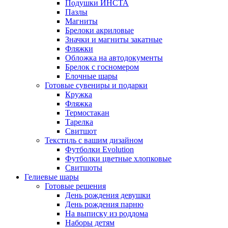
Подушки ИНСТА
Пазлы
Магниты
Брелоки акриловые
Значки и магниты закатные
Фляжки
Обложка на автодокументы
Брелок с госномером
Елочные шары
Готовые сувениры и подарки
Кружка
Фляжка
Термостакан
Тарелка
Свитшот
Текстиль с вашим дизайном
Футболки Evolution
Футболки цветные хлопковые
Свитшоты
Гелиевые шары
Готовые решения
День рождения девушки
День рождения парню
На выписку из роддома
Наборы детям