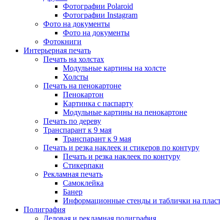
Фотографии Polaroid
Фотографии Instagram
Фото на документы
Фото на документы
Фотокниги
Интерьерная печать
Печать на холстах
Модульные картины на холсте
Холсты
Печать на пенокартоне
Пенокартон
Картинка с паспарту
Модульные картины на пенокартоне
Печать по дереву
Транспарант к 9 мая
Транспарант к 9 мая
Печать и резка наклеек и стикеров по контуру
Печать и резка наклеек по контуру
Стикерпаки
Рекламная печать
Самоклейка
Банер
Информационные стенды и таблички на плас
Полиграфия
Деловая и рекламная полиграфия