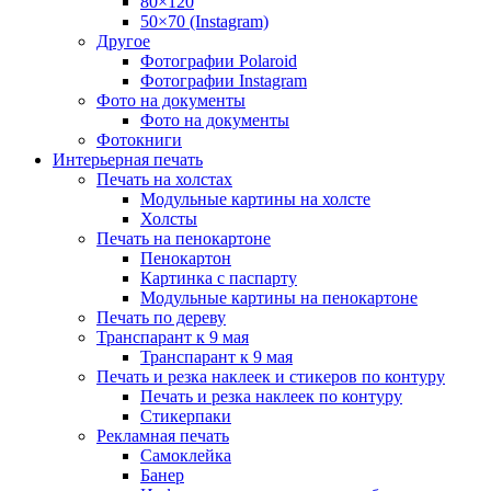
80×120
50×70 (Instagram)
Другое
Фотографии Polaroid
Фотографии Instagram
Фото на документы
Фото на документы
Фотокниги
Интерьерная печать
Печать на холстах
Модульные картины на холсте
Холсты
Печать на пенокартоне
Пенокартон
Картинка с паспарту
Модульные картины на пенокартоне
Печать по дереву
Транспарант к 9 мая
Транспарант к 9 мая
Печать и резка наклеек и стикеров по контуру
Печать и резка наклеек по контуру
Стикерпаки
Рекламная печать
Самоклейка
Банер