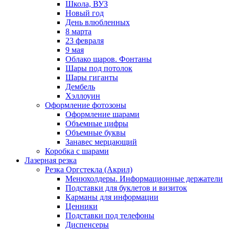
Школа, ВУЗ
Новый год
День влюбленных
8 марта
23 февраля
9 мая
Облако шаров. Фонтаны
Шары под потолок
Шары гиганты
Дембель
Хэллоуин
Оформление фотозоны
Оформление шарами
Объемные цифры
Объемные буквы
Занавес мерцающий
Коробка с шарами
Лазерная резка
Резка Оргстекла (Акрил)
Менюхолдеры. Информационные держатели
Подставки для буклетов и визиток
Карманы для информации
Ценники
Подставки под телефоны
Диспенсеры