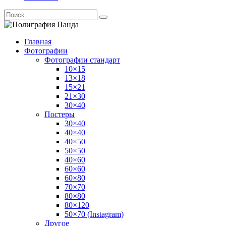
Главная
Фотографии
Фотографии стандарт
10×15
13×18
15×21
21×30
30×40
Постеры
30×40
40×40
40×50
50×50
40×60
60×60
60×80
70×70
80×80
80×120
50×70 (Instagram)
Другое