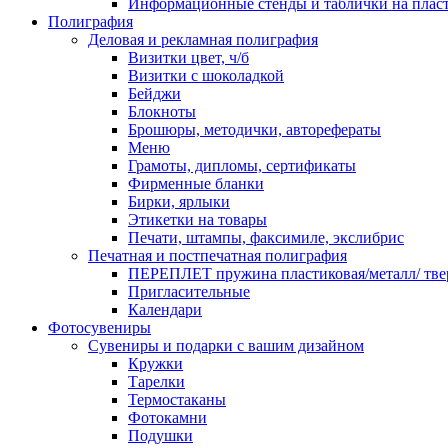
Информационные стенды и таблички на плас
Полиграфия
Деловая и рекламная полиграфия
Визитки цвет, ч/б
Визитки с шоколадкой
Бейджи
Блокноты
Брошюры, методички, авторефераты
Меню
Грамоты, дипломы, сертификаты
Фирменные бланки
Бирки, ярлыки
Этикетки на товары
Печати, штампы, факсимиле, экслибрис
Печатная и постпечатная полиграфия
ПЕРЕПЛЕТ пружина пластиковая/металл/ твер
Пригласительные
Календари
Фотосувениры
Сувениры и подарки с вашим дизайном
Кружки
Тарелки
Термостаканы
Фотокамни
Подушки