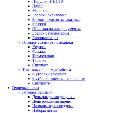
Подушки ИНСТА
Пазлы
Магниты
Брелоки акриловые
Значки и магниты закатные
Фляжки
Обложка на автодокументы
Брелок с госномером
Елочные шары
Готовые сувениры и подарки
Кружка
Фляжка
Термостакан
Тарелка
Свитшот
Текстиль с вашим дизайном
Футболки Evolution
Футболки цветные хлопковые
Свитшоты
Гелиевые шары
Готовые решения
День рождения девушки
День рождения парню
На выписку из роддома
Наборы детям