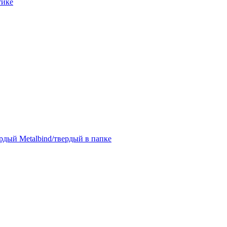
тике
дый Metalbind/твердый в папке