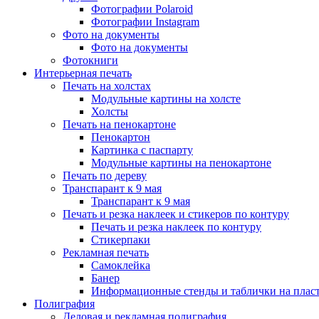
Фотографии Polaroid
Фотографии Instagram
Фото на документы
Фото на документы
Фотокниги
Интерьерная печать
Печать на холстах
Модульные картины на холсте
Холсты
Печать на пенокартоне
Пенокартон
Картинка с паспарту
Модульные картины на пенокартоне
Печать по дереву
Транспарант к 9 мая
Транспарант к 9 мая
Печать и резка наклеек и стикеров по контуру
Печать и резка наклеек по контуру
Стикерпаки
Рекламная печать
Самоклейка
Банер
Информационные стенды и таблички на плас
Полиграфия
Деловая и рекламная полиграфия