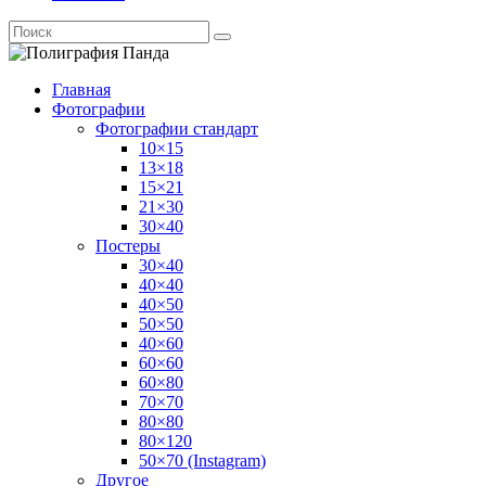
Главная
Фотографии
Фотографии стандарт
10×15
13×18
15×21
21×30
30×40
Постеры
30×40
40×40
40×50
50×50
40×60
60×60
60×80
70×70
80×80
80×120
50×70 (Instagram)
Другое