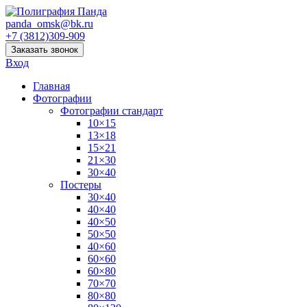
panda_omsk@bk.ru
+7 (3812)309-909
Заказать звонок
Вход
Главная
Фотографии
Фотографии стандарт
10×15
13×18
15×21
21×30
30×40
Постеры
30×40
40×40
40×50
50×50
40×60
60×60
60×80
70×70
80×80