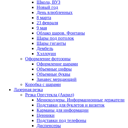
Школа, ВУЗ
Новый год
День влюбленных
8 марта
23 февраля
9 мая
Облако шаров. Фонтаны
Шары под потолок
Шары гиганты
Дембель
Хэллоуин
Оформление фотозоны
Оформление шарами
Объемные цифры
Объемные буквы
Занавес мерцающий
Коробка с шарами
Лазерная резка
Резка Оргстекла (Акрил)
Менюхолдеры. Информационные держатели
Подставки для буклетов и визиток
Карманы для информации
Ценники
Подставки под телефоны
Диспенсеры