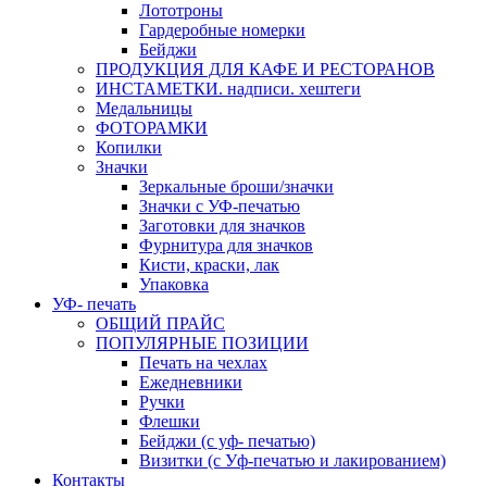
Лототроны
Гардеробные номерки
Бейджи
ПРОДУКЦИЯ ДЛЯ КАФЕ И РЕСТОРАНОВ
ИНСТАМЕТКИ. надписи. хештеги
Медальницы
ФОТОРАМКИ
Копилки
Значки
Зеркальные броши/значки
Значки с УФ-печатью
Заготовки для значков
Фурнитура для значков
Кисти, краски, лак
Упаковка
УФ- печать
ОБЩИЙ ПРАЙС
ПОПУЛЯРНЫЕ ПОЗИЦИИ
Печать на чехлах
Ежедневники
Ручки
Флешки
Бейджи (с уф- печатью)
Визитки (с Уф-печатью и лакированием)
Контакты