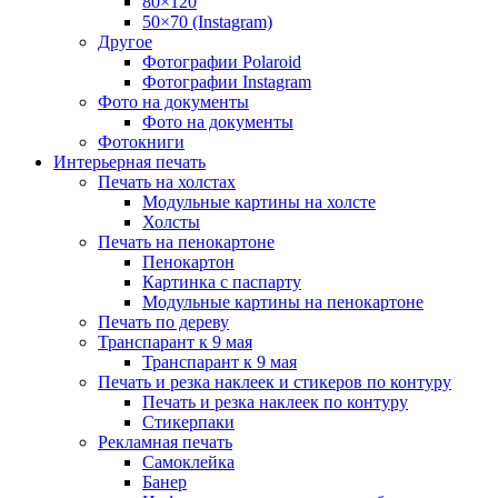
80×120
50×70 (Instagram)
Другое
Фотографии Polaroid
Фотографии Instagram
Фото на документы
Фото на документы
Фотокниги
Интерьерная печать
Печать на холстах
Модульные картины на холсте
Холсты
Печать на пенокартоне
Пенокартон
Картинка с паспарту
Модульные картины на пенокартоне
Печать по дереву
Транспарант к 9 мая
Транспарант к 9 мая
Печать и резка наклеек и стикеров по контуру
Печать и резка наклеек по контуру
Стикерпаки
Рекламная печать
Самоклейка
Банер