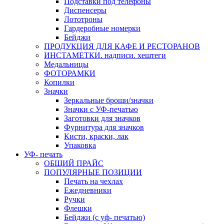
Подставки под телефоны
Диспенсеры
Лототроны
Гардеробные номерки
Бейджи
ПРОДУКЦИЯ ДЛЯ КАФЕ И РЕСТОРАНОВ
ИНСТАМЕТКИ. надписи. хештеги
Медальницы
ФОТОРАМКИ
Копилки
Значки
Зеркальные броши/значки
Значки с УФ-печатью
Заготовки для значков
Фурнитура для значков
Кисти, краски, лак
Упаковка
УФ- печать
ОБЩИЙ ПРАЙС
ПОПУЛЯРНЫЕ ПОЗИЦИИ
Печать на чехлах
Ежедневники
Ручки
Флешки
Бейджи (с уф- печатью)