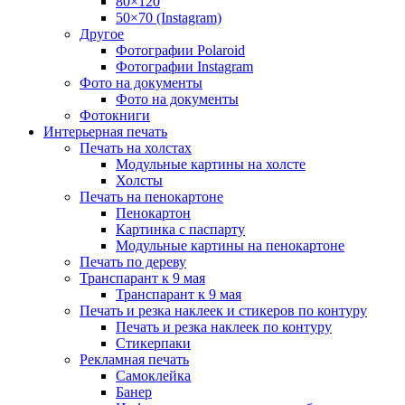
80×120
50×70 (Instagram)
Другое
Фотографии Polaroid
Фотографии Instagram
Фото на документы
Фото на документы
Фотокниги
Интерьерная печать
Печать на холстах
Модульные картины на холсте
Холсты
Печать на пенокартоне
Пенокартон
Картинка с паспарту
Модульные картины на пенокартоне
Печать по дереву
Транспарант к 9 мая
Транспарант к 9 мая
Печать и резка наклеек и стикеров по контуру
Печать и резка наклеек по контуру
Стикерпаки
Рекламная печать
Самоклейка
Банер