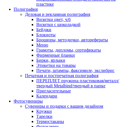
пластике
Полиграфия
Деловая и рекламная полиграфия
Визитки цвет, ч/б
Визитки с шоколадкой
Бейджи
Блокноты
Брошюры, методички, авторефераты
Меню
Грамоты, дипломы, сертификаты
Фирменные бланки
Бирки, ярлыки
Этикетки на товары
Печати, штампы, факсимиле, экслибрис
Печатная и постпечатная полиграфия
ПЕРЕПЛЕТ пружина пластиковая/металл/
твердый Metalbind/твердый в папке
Пригласительные
Календари
Фотосувениры
Сувениры и подарки с вашим дизайном
Кружки
Тарелки
Термостаканы
Фотокамни