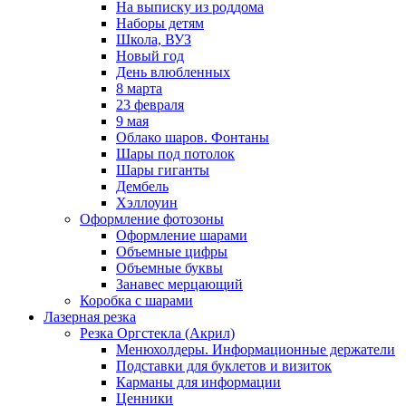
На выписку из роддома
Наборы детям
Школа, ВУЗ
Новый год
День влюбленных
8 марта
23 февраля
9 мая
Облако шаров. Фонтаны
Шары под потолок
Шары гиганты
Дембель
Хэллоуин
Оформление фотозоны
Оформление шарами
Объемные цифры
Объемные буквы
Занавес мерцающий
Коробка с шарами
Лазерная резка
Резка Оргстекла (Акрил)
Менюхолдеры. Информационные держатели
Подставки для буклетов и визиток
Карманы для информации
Ценники