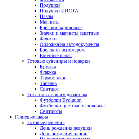
Подушки
Подушки ИНСТА
Пазлы
Магниты
Брелоки акриловые
Значки и магниты закатные
Фляжки
Обложка на автодокументы
Брелок с госномером
Елочные шары
Готовые сувениры и подарки
Кружка
Фляжка
Термостакан
Тарелка
Свитшот
Текстиль с вашим дизайном
Футболки Evolution
Футболки цветные хлопковые
Свитшоты
Гелиевые шары
Готовые решения
День рождения девушки
День рождения парню