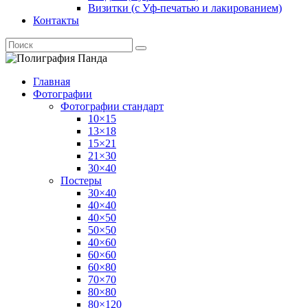
Визитки (с Уф-печатью и лакированием)
Контакты
Главная
Фотографии
Фотографии стандарт
10×15
13×18
15×21
21×30
30×40
Постеры
30×40
40×40
40×50
50×50
40×60
60×60
60×80
70×70
80×80
80×120