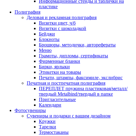
Информационные стенды и таблички на
пластике
Полиграфия
Деловая и рекламная полиграфия
Визитки цвет, ч/б
Визитки с шоколадкой
Бейджи
Блокноты
Брошюры, методички, авторефераты
Меню
Грамоты, дипломы, сертификаты
Фирменные бланки
Бирки, ярлыки
Этикетки на товары
Печати, штампы, факсимиле, экслибрис
Печатная и постпечатная полиграфия
ПЕРЕПЛЕТ пружина пластиковая/металл/
твердый Metalbind/твердый в папке
Пригласительные
Календари
Фотосувениры
Сувениры и подарки с вашим дизайном
Кружки
Тарелки
Термостаканы