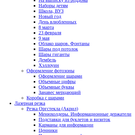
На выписку из роддома
Наборы детям
Школа, ВУЗ
Новый год
День влюбленных
8 марта
23 февраля
9 мая
Облако шаров. Фонтаны
Шары под потолок
Шары гиганты
Дембель
Хэллоуин
Оформление фотозоны
Оформление шарами
Объемные цифры
Объемные буквы
Занавес мерцающий
Коробка с шарами
Лазерная резка
Резка Оргстекла (Акрил)
Менюхолдеры. Информационные держатели
Подставки для буклетов и визиток
Карманы для информации
Ценники