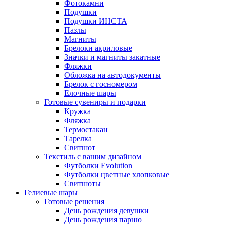
Фотокамни
Подушки
Подушки ИНСТА
Пазлы
Магниты
Брелоки акриловые
Значки и магниты закатные
Фляжки
Обложка на автодокументы
Брелок с госномером
Елочные шары
Готовые сувениры и подарки
Кружка
Фляжка
Термостакан
Тарелка
Свитшот
Текстиль с вашим дизайном
Футболки Evolution
Футболки цветные хлопковые
Свитшоты
Гелиевые шары
Готовые решения
День рождения девушки
День рождения парню