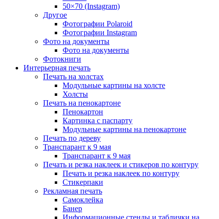
50×70 (Instagram)
Другое
Фотографии Polaroid
Фотографии Instagram
Фото на документы
Фото на документы
Фотокниги
Интерьерная печать
Печать на холстах
Модульные картины на холсте
Холсты
Печать на пенокартоне
Пенокартон
Картинка с паспарту
Модульные картины на пенокартоне
Печать по дереву
Транспарант к 9 мая
Транспарант к 9 мая
Печать и резка наклеек и стикеров по контуру
Печать и резка наклеек по контуру
Стикерпаки
Рекламная печать
Самоклейка
Банер
Информационные стенды и таблички на