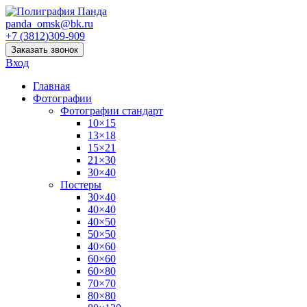
panda_omsk@bk.ru
+7 (3812)309-909
Заказать звонок
Вход
Главная
Фотографии
Фотографии стандарт
10×15
13×18
15×21
21×30
30×40
Постеры
30×40
40×40
40×50
50×50
40×60
60×60
60×80
70×70
80×80