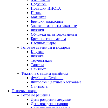
Подушки
Подушки ИНСТА
Пазлы
Магниты
Брелоки акриловые
Значки и магниты закатные
Фляжки
Обложка на автодокументы
Брелок с госномером
Елочные шары
Готовые сувениры и подарки
Кружка
Фляжка
Термостакан
Тарелка
Свитшот
Текстиль с вашим дизайном
Футболки Evolution
Футболки цветные хлопковые
Свитшоты
Гелиевые шары
Готовые решения
День рождения девушки
День рождения парню