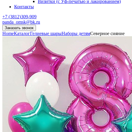
Визитки (с Уф-печатью и лакированием)
Контакты
+7 (3812)309-909
panda_omsk@bk.ru
Заказать звонок
Home
Каталог
Гелиевые шары
Наборы детям
Северное сияние