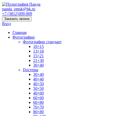
panda_omsk@bk.ru
+7 (3812)309-909
Заказать звонок
Вход
Главная
Фотографии
Фотографии стандарт
10×15
13×18
15×21
21×30
30×40
Постеры
30×40
40×40
40×50
50×50
40×60
60×60
60×80
70×70
80×80