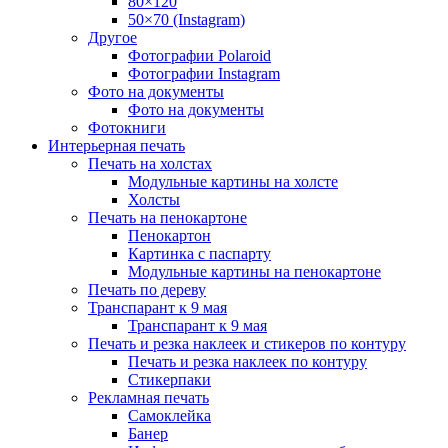
80×120
50×70 (Instagram)
Другое
Фотографии Polaroid
Фотографии Instagram
Фото на документы
Фото на документы
Фотокниги
Интерьерная печать
Печать на холстах
Модульные картины на холсте
Холсты
Печать на пенокартоне
Пенокартон
Картинка с паспарту
Модульные картины на пенокартоне
Печать по дереву
Транспарант к 9 мая
Транспарант к 9 мая
Печать и резка наклеек и стикеров по контуру
Печать и резка наклеек по контуру
Стикерпаки
Рекламная печать
Самоклейка
Банер