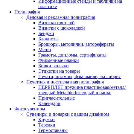
Информационные стенды и таблички на
пластике
Полиграфия
Деловая и рекламная полиграфия
Визитки цвет, ч/б
Визитки с шоколадкой
Бейджи
Блокноты
Брошюры, методички, авторефераты
Меню
Грамоты, дипломы, сертификаты
Фирменные бланки
Бирки, ярлыки
Этикетки на товары
Печати, штампы, факсимиле, экслибрис
Печатная и постпечатная полиграфия
ПЕРЕПЛЕТ пружина пластиковая/металл/
твердый Metalbind/твердый в папке
Пригласительные
Календари
Фотосувениры
Сувениры и подарки с вашим дизайном
Кружки
Тарелки
Термостаканы