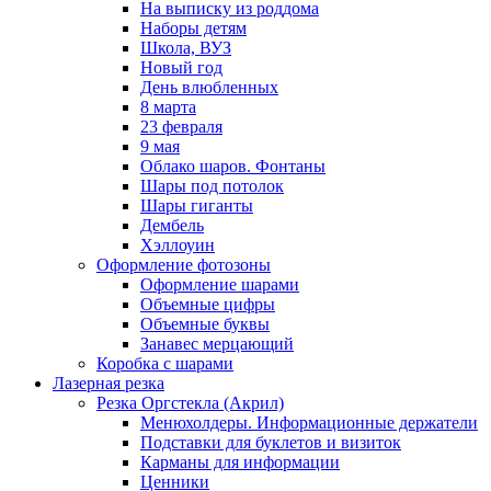
На выписку из роддома
Наборы детям
Школа, ВУЗ
Новый год
День влюбленных
8 марта
23 февраля
9 мая
Облако шаров. Фонтаны
Шары под потолок
Шары гиганты
Дембель
Хэллоуин
Оформление фотозоны
Оформление шарами
Объемные цифры
Объемные буквы
Занавес мерцающий
Коробка с шарами
Лазерная резка
Резка Оргстекла (Акрил)
Менюхолдеры. Информационные держатели
Подставки для буклетов и визиток
Карманы для информации
Ценники