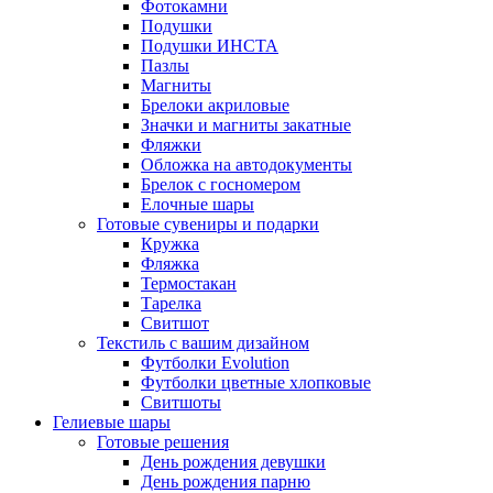
Фотокамни
Подушки
Подушки ИНСТА
Пазлы
Магниты
Брелоки акриловые
Значки и магниты закатные
Фляжки
Обложка на автодокументы
Брелок с госномером
Елочные шары
Готовые сувениры и подарки
Кружка
Фляжка
Термостакан
Тарелка
Свитшот
Текстиль с вашим дизайном
Футболки Evolution
Футболки цветные хлопковые
Свитшоты
Гелиевые шары
Готовые решения
День рождения девушки
День рождения парню