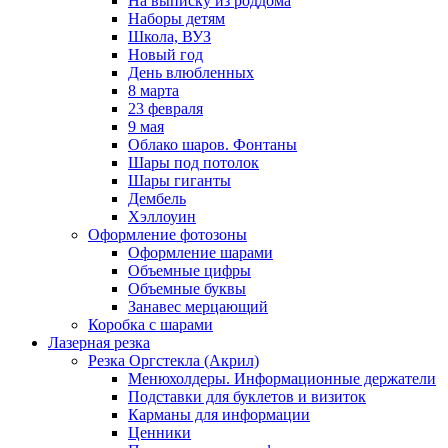
На выписку из роддома
Наборы детям
Школа, ВУЗ
Новый год
День влюбленных
8 марта
23 февраля
9 мая
Облако шаров. Фонтаны
Шары под потолок
Шары гиганты
Дембель
Хэллоуин
Оформление фотозоны
Оформление шарами
Объемные цифры
Объемные буквы
Занавес мерцающий
Коробка с шарами
Лазерная резка
Резка Оргстекла (Акрил)
Менюхолдеры. Информационные держатели
Подставки для буклетов и визиток
Карманы для информации
Ценники