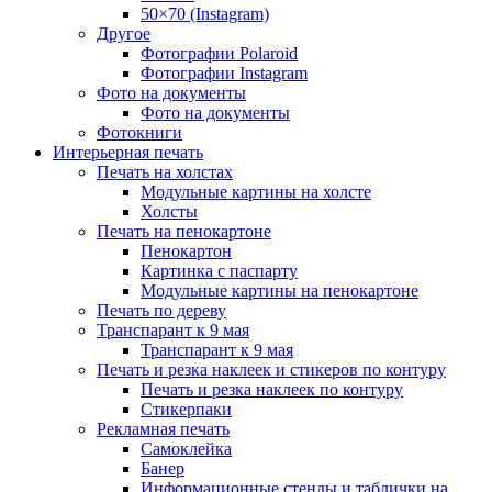
50×70 (Instagram)
Другое
Фотографии Polaroid
Фотографии Instagram
Фото на документы
Фото на документы
Фотокниги
Интерьерная печать
Печать на холстах
Модульные картины на холсте
Холсты
Печать на пенокартоне
Пенокартон
Картинка с паспарту
Модульные картины на пенокартоне
Печать по дереву
Транспарант к 9 мая
Транспарант к 9 мая
Печать и резка наклеек и стикеров по контуру
Печать и резка наклеек по контуру
Стикерпаки
Рекламная печать
Самоклейка
Банер
Информационные стенды и таблички на