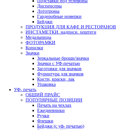
Подставки под телефоны
Диспенсеры
Лототроны
Гардеробные номерки
Бейджи
ПРОДУКЦИЯ ДЛЯ КАФЕ И РЕСТОРАНОВ
ИНСТАМЕТКИ. надписи. хештеги
Медальницы
ФОТОРАМКИ
Копилки
Значки
Зеркальные броши/значки
Значки с УФ-печатью
Заготовки для значков
Фурнитура для значков
Кисти, краски, лак
Упаковка
УФ- печать
ОБЩИЙ ПРАЙС
ПОПУЛЯРНЫЕ ПОЗИЦИИ
Печать на чехлах
Ежедневники
Ручки
Флешки
Бейджи (с уф- печатью)