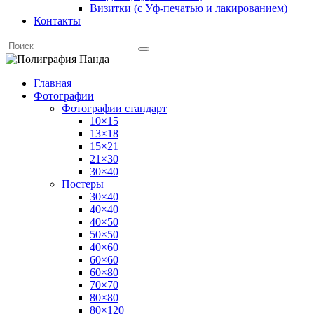
Визитки (с Уф-печатью и лакированием)
Контакты
Главная
Фотографии
Фотографии стандарт
10×15
13×18
15×21
21×30
30×40
Постеры
30×40
40×40
40×50
50×50
40×60
60×60
60×80
70×70
80×80
80×120