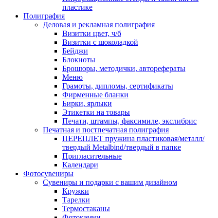
пластике
Полиграфия
Деловая и рекламная полиграфия
Визитки цвет, ч/б
Визитки с шоколадкой
Бейджи
Блокноты
Брошюры, методички, авторефераты
Меню
Грамоты, дипломы, сертификаты
Фирменные бланки
Бирки, ярлыки
Этикетки на товары
Печати, штампы, факсимиле, экслибрис
Печатная и постпечатная полиграфия
ПЕРЕПЛЕТ пружина пластиковая/металл/
твердый Metalbind/твердый в папке
Пригласительные
Календари
Фотосувениры
Сувениры и подарки с вашим дизайном
Кружки
Тарелки
Термостаканы
Фотокамни