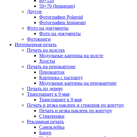
80×120
50×70 (Instagram)
Другое
Фотографии Polaroid
Фотографии Instagram
Фото на документы
Фото на документы
Фотокниги
Интерьерная печать
Печать на холстах
Модульные картины на холсте
Холсты
Печать на пенокартоне
Пенокартон
Картинка с паспарту
Модульные картины на пенокартоне
Печать по дереву
Транспарант к 9 мая
Транспарант к 9 мая
Печать и резка наклеек и стикеров по контуру
Печать и резка наклеек по контуру
Стикерпаки
Рекламная печать
Самоклейка
Банер