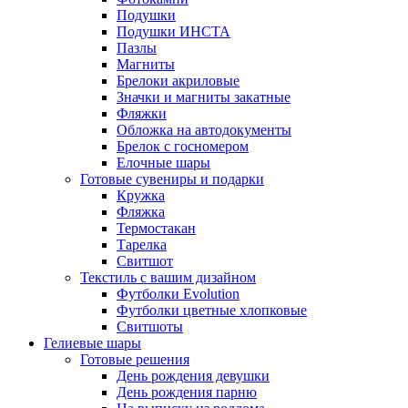
Подушки
Подушки ИНСТА
Пазлы
Магниты
Брелоки акриловые
Значки и магниты закатные
Фляжки
Обложка на автодокументы
Брелок с госномером
Елочные шары
Готовые сувениры и подарки
Кружка
Фляжка
Термостакан
Тарелка
Свитшот
Текстиль с вашим дизайном
Футболки Evolution
Футболки цветные хлопковые
Свитшоты
Гелиевые шары
Готовые решения
День рождения девушки
День рождения парню