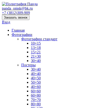
panda_omsk@bk.ru
+7 (3812)309-909
Заказать звонок
Вход
Главная
Фотографии
Фотографии стандарт
10×15
13×18
15×21
21×30
30×40
Постеры
30×40
40×40
40×50
50×50
40×60
60×60
60×80
70×70
80×80