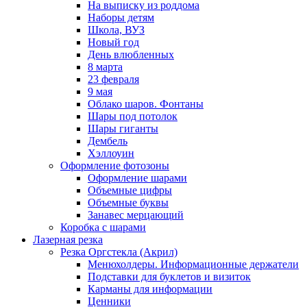
На выписку из роддома
Наборы детям
Школа, ВУЗ
Новый год
День влюбленных
8 марта
23 февраля
9 мая
Облако шаров. Фонтаны
Шары под потолок
Шары гиганты
Дембель
Хэллоуин
Оформление фотозоны
Оформление шарами
Объемные цифры
Объемные буквы
Занавес мерцающий
Коробка с шарами
Лазерная резка
Резка Оргстекла (Акрил)
Менюхолдеры. Информационные держатели
Подставки для буклетов и визиток
Карманы для информации
Ценники