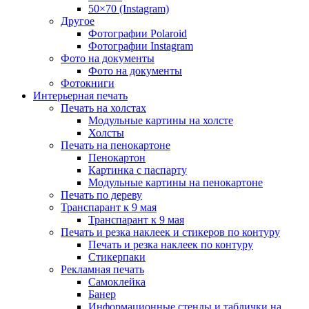
50×70 (Instagram)
Другое
Фотографии Polaroid
Фотографии Instagram
Фото на документы
Фото на документы
Фотокниги
Интерьерная печать
Печать на холстах
Модульные картины на холсте
Холсты
Печать на пенокартоне
Пенокартон
Картинка с паспарту
Модульные картины на пенокартоне
Печать по дереву
Транспарант к 9 мая
Транспарант к 9 мая
Печать и резка наклеек и стикеров по контуру
Печать и резка наклеек по контуру
Стикерпаки
Рекламная печать
Самоклейка
Банер
Информационные стенды и таблички на