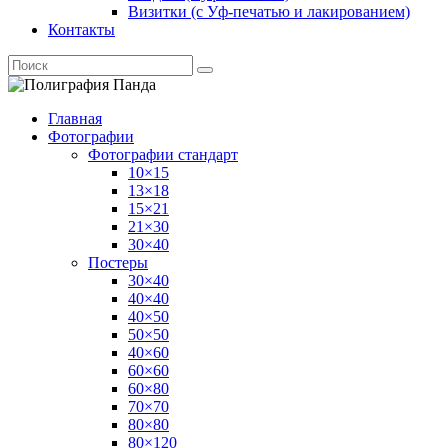
Визитки (с Уф-печатью и лакированием)
Контакты
Главная
Фотографии
Фотографии стандарт
10×15
13×18
15×21
21×30
30×40
Постеры
30×40
40×40
40×50
50×50
40×60
60×60
60×80
70×70
80×80
80×120