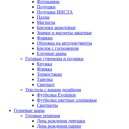
Фотокамни
Подушки
Подушки ИНСТА
Пазлы
Магниты
Брелоки акриловые
Значки и магниты закатные
Фляжки
Обложка на автодокументы
Брелок с госномером
Елочные шары
Готовые сувениры и подарки
Кружка
Фляжка
Термостакан
Тарелка
Свитшот
Текстиль с вашим дизайном
Футболки Evolution
Футболки цветные хлопковые
Свитшоты
Гелиевые шары
Готовые решения
День рождения девушки
День рождения парню