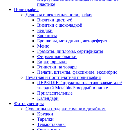
пластике
Полиграфия
Деловая и рекламная полиграфия
Визитки цвет, ч/б
Визитки с шоколадкой
Бейджи
Блокноты
Брошюры, методички, авторефераты
Меню
Грамоты, дипломы, сертификаты
Фирменные бланки
Бирки, ярлыки
Этикетки на товары
Печати, штампы, факсимиле, экслибрис
Печатная и постпечатная полиграфия
ПЕРЕПЛЕТ пружина пластиковая/металл/
твердый Metalbind/твердый в папке
Пригласительные
Календари
Фотосувениры
Сувениры и подарки с вашим дизайном
Кружки
Тарелки
Термостаканы
Фотокамни