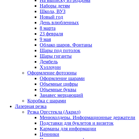
На выписку из роддома
Наборы детям
Школа, ВУЗ
Новый год
День влюбленных
8 марта
23 февраля
9 мая
Облако шаров. Фонтаны
Шары под потолок
Шары гиганты
Дембель
Хэллоуин
Оформление фотозоны
Оформление шарами
Объемные цифры
Объемные буквы
Занавес мерцающий
Коробка с шарами
Лазерная резка
Резка Оргстекла (Акрил)
Менюхолдеры. Информационные держатели
Подставки для буклетов и визиток
Карманы для информации
Ценники