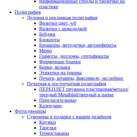
Информационные стенды и таблички на
пластике
Полиграфия
Деловая и рекламная полиграфия
Визитки цвет, ч/б
Визитки с шоколадкой
Бейджи
Блокноты
Брошюры, методички, авторефераты
Меню
Грамоты, дипломы, сертификаты
Фирменные бланки
Бирки, ярлыки
Этикетки на товары
Печати, штампы, факсимиле, экслибрис
Печатная и постпечатная полиграфия
ПЕРЕПЛЕТ пружина пластиковая/металл/
твердый Metalbind/твердый в папке
Пригласительные
Календари
Фотосувениры
Сувениры и подарки с вашим дизайном
Кружки
Тарелки
Термостаканы