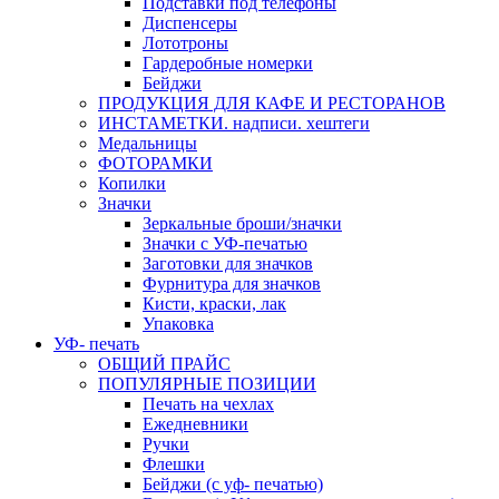
Подставки под телефоны
Диспенсеры
Лототроны
Гардеробные номерки
Бейджи
ПРОДУКЦИЯ ДЛЯ КАФЕ И РЕСТОРАНОВ
ИНСТАМЕТКИ. надписи. хештеги
Медальницы
ФОТОРАМКИ
Копилки
Значки
Зеркальные броши/значки
Значки с УФ-печатью
Заготовки для значков
Фурнитура для значков
Кисти, краски, лак
Упаковка
УФ- печать
ОБЩИЙ ПРАЙС
ПОПУЛЯРНЫЕ ПОЗИЦИИ
Печать на чехлах
Ежедневники
Ручки
Флешки
Бейджи (с уф- печатью)