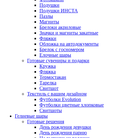
Подушки
Подушки ИНСТА
Пазлы
Магниты
Брелоки акриловые
Значки и магниты закатные
Фляжки
Обложка на автодокументы
Брелок с госномером
Елочные шары
Готовые сувениры и подарки
Кружка
Фляжка
Термостакан
Тарелка
Свитшот
Текстиль с вашим дизайном
Футболки Evolution
Футболки цветные хлопковые
Свитшоты
Гелиевые шары
Готовые решения
День рождения девушки
День рождения парню