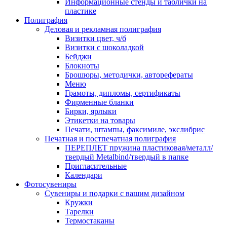
Информационные стенды и таблички на
пластике
Полиграфия
Деловая и рекламная полиграфия
Визитки цвет, ч/б
Визитки с шоколадкой
Бейджи
Блокноты
Брошюры, методички, авторефераты
Меню
Грамоты, дипломы, сертификаты
Фирменные бланки
Бирки, ярлыки
Этикетки на товары
Печати, штампы, факсимиле, экслибрис
Печатная и постпечатная полиграфия
ПЕРЕПЛЕТ пружина пластиковая/металл/
твердый Metalbind/твердый в папке
Пригласительные
Календари
Фотосувениры
Сувениры и подарки с вашим дизайном
Кружки
Тарелки
Термостаканы