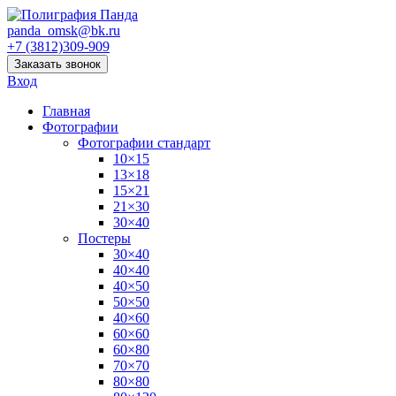
panda_omsk@bk.ru
+7 (3812)309-909
Заказать звонок
Вход
Главная
Фотографии
Фотографии стандарт
10×15
13×18
15×21
21×30
30×40
Постеры
30×40
40×40
40×50
50×50
40×60
60×60
60×80
70×70
80×80