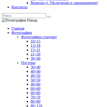
Визитки (с Уф-печатью и лакированием)
Контакты
Главная
Фотографии
Фотографии стандарт
10×15
13×18
15×21
21×30
30×40
Постеры
30×40
40×40
40×50
50×50
40×60
60×60
60×80
70×70
80×80
80×120