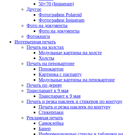
50×70 (Instagram)
Другое
Фотографии Polaroid
Фотографии Instagram
Фото на документы
Фото на документы
Фотокниги
Интерьерная печать
Печать на холстах
Модульные картины на холсте
Холсты
Печать на пенокартоне
Пенокартон
Картинка с паспарту
Модульные картины на пенокартоне
Печать по дереву
Транспарант к 9 мая
Транспарант к 9 мая
Печать и резка наклеек и стикеров по контуру
Печать и резка наклеек по контуру
Стикерпаки
Рекламная печать
Самоклейка
Банер
Информационные стенды и таблички на