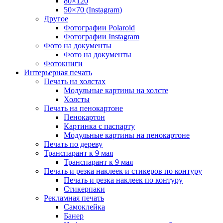
80×120
50×70 (Instagram)
Другое
Фотографии Polaroid
Фотографии Instagram
Фото на документы
Фото на документы
Фотокниги
Интерьерная печать
Печать на холстах
Модульные картины на холсте
Холсты
Печать на пенокартоне
Пенокартон
Картинка с паспарту
Модульные картины на пенокартоне
Печать по дереву
Транспарант к 9 мая
Транспарант к 9 мая
Печать и резка наклеек и стикеров по контуру
Печать и резка наклеек по контуру
Стикерпаки
Рекламная печать
Самоклейка
Банер