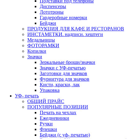
Подставки под телефоны
Диспенсеры
Лототроны
Гардеробные номерки
Бейджи
ПРОДУКЦИЯ ДЛЯ КАФЕ И РЕСТОРАНОВ
ИНСТАМЕТКИ. надписи. хештеги
Медальницы
ФОТОРАМКИ
Копилки
Значки
Зеркальные броши/значки
Значки с УФ-печатью
Заготовки для значков
Фурнитура для значков
Кисти, краски, лак
Упаковка
УФ- печать
ОБЩИЙ ПРАЙС
ПОПУЛЯРНЫЕ ПОЗИЦИИ
Печать на чехлах
Ежедневники
Ручки
Флешки
Бейджи (с уф- печатью)