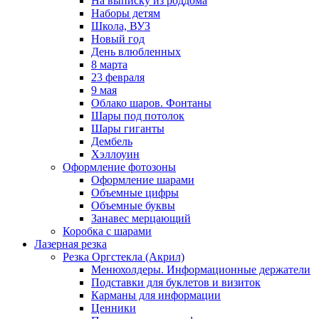
На выписку из роддома
Наборы детям
Школа, ВУЗ
Новый год
День влюбленных
8 марта
23 февраля
9 мая
Облако шаров. Фонтаны
Шары под потолок
Шары гиганты
Дембель
Хэллоуин
Оформление фотозоны
Оформление шарами
Объемные цифры
Объемные буквы
Занавес мерцающий
Коробка с шарами
Лазерная резка
Резка Оргстекла (Акрил)
Менюхолдеры. Информационные держатели
Подставки для буклетов и визиток
Карманы для информации
Ценники