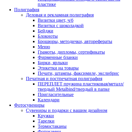
пластике
Полиграфия
Деловая и рекламная полиграфия
Визитки цвет, ч/б
Визитки с шоколадкой
Бейджи
Блокноты
Брошюры, методички, авторефераты
Меню
Грамоты, дипломы, сертификаты
Фирменные бланки
Бирки, ярлыки
Этикетки на товары
Печати, штампы, факсимиле, экслибрис
Печатная и постпечатная полиграфия
ПЕРЕПЛЕТ пружина пластиковая/металл/
твердый Metalbind/твердый в папке
Пригласительные
Календари
Фотосувениры
Сувениры и подарки с вашим дизайном
Кружки
Тарелки
Термостаканы
Фотокамни