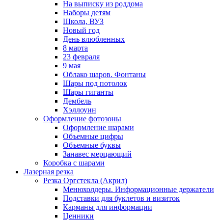
На выписку из роддома
Наборы детям
Школа, ВУЗ
Новый год
День влюбленных
8 марта
23 февраля
9 мая
Облако шаров. Фонтаны
Шары под потолок
Шары гиганты
Дембель
Хэллоуин
Оформление фотозоны
Оформление шарами
Объемные цифры
Объемные буквы
Занавес мерцающий
Коробка с шарами
Лазерная резка
Резка Оргстекла (Акрил)
Менюхолдеры. Информационные держатели
Подставки для буклетов и визиток
Карманы для информации
Ценники