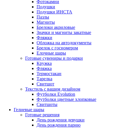
Фотокамни
Подушки
Подушки ИНСТА
Пазлы
Магниты
Брелоки акриловые
Значки и магниты закатные
Фляжки
Обложка на автодокументы
Брелок с госномером
Елочные шары
Готовые сувениры и подарки
Кружка
Фляжка
Термостакан
Тарелка
Свитшот
Текстиль с вашим дизайном
Футболки Evolution
Футболки цветные хлопковые
Свитшоты
Гелиевые шары
Готовые решения
День рождения девушки
День рождения парню