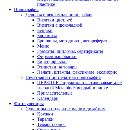
пластике
Полиграфия
Деловая и рекламная полиграфия
Визитки цвет, ч/б
Визитки с шоколадкой
Бейджи
Блокноты
Брошюры, методички, авторефераты
Меню
Грамоты, дипломы, сертификаты
Фирменные бланки
Бирки, ярлыки
Этикетки на товары
Печати, штампы, факсимиле, экслибрис
Печатная и постпечатная полиграфия
ПЕРЕПЛЕТ пружина пластиковая/металл/
твердый Metalbind/твердый в папке
Пригласительные
Календари
Фотосувениры
Сувениры и подарки с вашим дизайном
Кружки
Тарелки
Термостаканы
Фотокамни