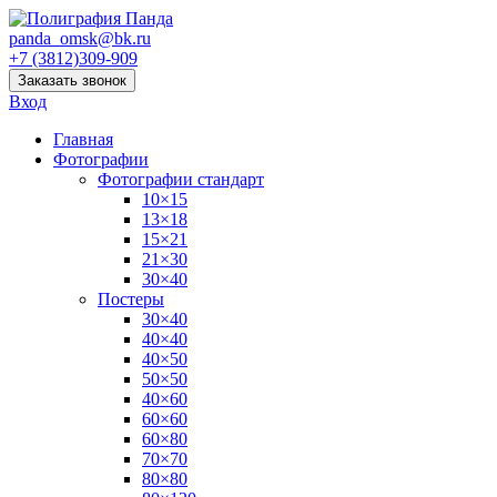
panda_omsk@bk.ru
+7 (3812)309-909
Заказать звонок
Вход
Главная
Фотографии
Фотографии стандарт
10×15
13×18
15×21
21×30
30×40
Постеры
30×40
40×40
40×50
50×50
40×60
60×60
60×80
70×70
80×80