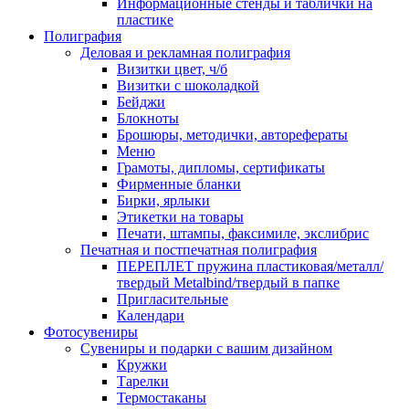
Информационные стенды и таблички на
пластике
Полиграфия
Деловая и рекламная полиграфия
Визитки цвет, ч/б
Визитки с шоколадкой
Бейджи
Блокноты
Брошюры, методички, авторефераты
Меню
Грамоты, дипломы, сертификаты
Фирменные бланки
Бирки, ярлыки
Этикетки на товары
Печати, штампы, факсимиле, экслибрис
Печатная и постпечатная полиграфия
ПЕРЕПЛЕТ пружина пластиковая/металл/
твердый Metalbind/твердый в папке
Пригласительные
Календари
Фотосувениры
Сувениры и подарки с вашим дизайном
Кружки
Тарелки
Термостаканы