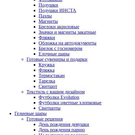
Подушки
Подушки ИНСТА
Пазлы
Магниты
Брелоки акриловые
Значки и магниты закатные
Фляжки
Обложка на автодокументы
Брелок с госномером
Елочные шары
Готовые сувениры и подарки
Кружка
Фляжка
Термостакан
Тарелка
Свитшот
Текстиль с вашим дизайном
Футболки Evolution
Футболки цветные хлопковые
Свитшоты
Гелиевые шары
Готовые решения
День рождения девушки
День рождения парню