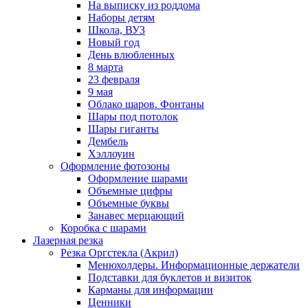
На выписку из роддома
Наборы детям
Школа, ВУЗ
Новый год
День влюбленных
8 марта
23 февраля
9 мая
Облако шаров. Фонтаны
Шары под потолок
Шары гиганты
Дембель
Хэллоуин
Оформление фотозоны
Оформление шарами
Объемные цифры
Объемные буквы
Занавес мерцающий
Коробка с шарами
Лазерная резка
Резка Оргстекла (Акрил)
Менюхолдеры. Информационные держатели
Подставки для буклетов и визиток
Карманы для информации
Ценники