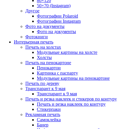
80×120
50×70 (Instagram)
Другое
Фотографии Polaroid
Фотографии Instagram
Фото на документы
Фото на документы
Фотокниги
Интерьерная печать
Печать на холстах
Модульные картины на холсте
Холсты
Печать на пенокартоне
Пенокартон
Картинка с паспарту
Модульные картины на пенокартоне
Печать по дереву
Транспарант к 9 мая
Транспарант к 9 мая
Печать и резка наклеек и стикеров по контуру
Печать и резка наклеек по контуру
Стикерпаки
Рекламная печать
Самоклейка
Банер