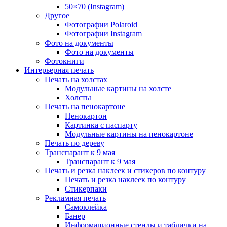
50×70 (Instagram)
Другое
Фотографии Polaroid
Фотографии Instagram
Фото на документы
Фото на документы
Фотокниги
Интерьерная печать
Печать на холстах
Модульные картины на холсте
Холсты
Печать на пенокартоне
Пенокартон
Картинка с паспарту
Модульные картины на пенокартоне
Печать по дереву
Транспарант к 9 мая
Транспарант к 9 мая
Печать и резка наклеек и стикеров по контуру
Печать и резка наклеек по контуру
Стикерпаки
Рекламная печать
Самоклейка
Банер
Информационные стенды и таблички на