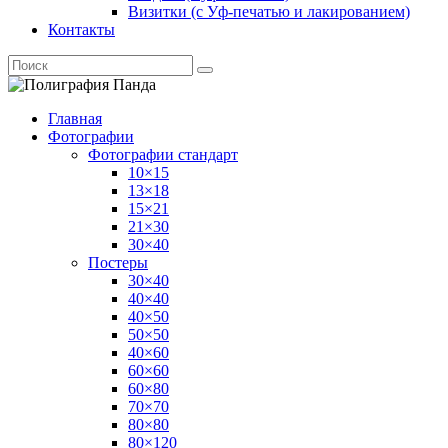
Визитки (с Уф-печатью и лакированием)
Контакты
Главная
Фотографии
Фотографии стандарт
10×15
13×18
15×21
21×30
30×40
Постеры
30×40
40×40
40×50
50×50
40×60
60×60
60×80
70×70
80×80
80×120