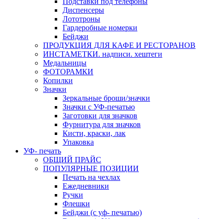
Подставки под телефоны
Диспенсеры
Лототроны
Гардеробные номерки
Бейджи
ПРОДУКЦИЯ ДЛЯ КАФЕ И РЕСТОРАНОВ
ИНСТАМЕТКИ. надписи. хештеги
Медальницы
ФОТОРАМКИ
Копилки
Значки
Зеркальные броши/значки
Значки с УФ-печатью
Заготовки для значков
Фурнитура для значков
Кисти, краски, лак
Упаковка
УФ- печать
ОБЩИЙ ПРАЙС
ПОПУЛЯРНЫЕ ПОЗИЦИИ
Печать на чехлах
Ежедневники
Ручки
Флешки
Бейджи (с уф- печатью)