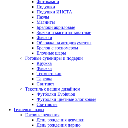
Фотокамни
Подушки
Подушки ИНСТА
Пазлы
Магниты
Брелоки акриловые
Значки и магниты закатные
Фляжки
Обложка на автодокументы
Брелок с госномером
Елочные шары
Готовые сувениры и подарки
Кружка
Фляжка
Термостакан
Тарелка
Свитшот
Текстиль с вашим дизайном
Футболки Evolution
Футболки цветные хлопковые
Свитшоты
Гелиевые шары
Готовые решения
День рождения девушки
День рождения парню