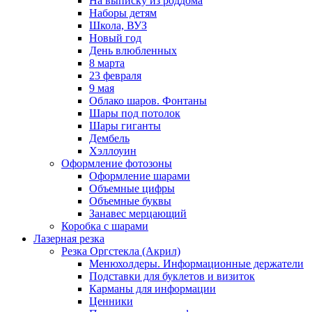
На выписку из роддома
Наборы детям
Школа, ВУЗ
Новый год
День влюбленных
8 марта
23 февраля
9 мая
Облако шаров. Фонтаны
Шары под потолок
Шары гиганты
Дембель
Хэллоуин
Оформление фотозоны
Оформление шарами
Объемные цифры
Объемные буквы
Занавес мерцающий
Коробка с шарами
Лазерная резка
Резка Оргстекла (Акрил)
Менюхолдеры. Информационные держатели
Подставки для буклетов и визиток
Карманы для информации
Ценники