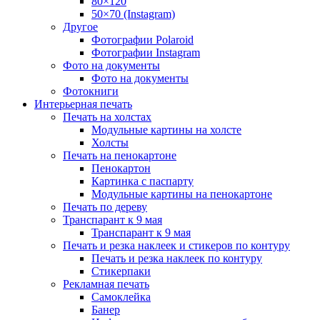
80×120
50×70 (Instagram)
Другое
Фотографии Polaroid
Фотографии Instagram
Фото на документы
Фото на документы
Фотокниги
Интерьерная печать
Печать на холстах
Модульные картины на холсте
Холсты
Печать на пенокартоне
Пенокартон
Картинка с паспарту
Модульные картины на пенокартоне
Печать по дереву
Транспарант к 9 мая
Транспарант к 9 мая
Печать и резка наклеек и стикеров по контуру
Печать и резка наклеек по контуру
Стикерпаки
Рекламная печать
Самоклейка
Банер