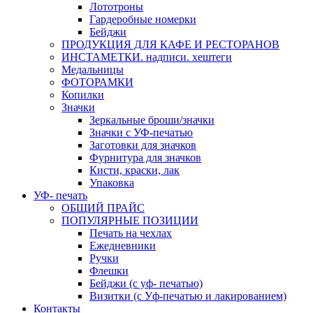
Лототроны
Гардеробные номерки
Бейджи
ПРОДУКЦИЯ ДЛЯ КАФЕ И РЕСТОРАНОВ
ИНСТАМЕТКИ. надписи. хештеги
Медальницы
ФОТОРАМКИ
Копилки
Значки
Зеркальные броши/значки
Значки с УФ-печатью
Заготовки для значков
Фурнитура для значков
Кисти, краски, лак
Упаковка
УФ- печать
ОБЩИЙ ПРАЙС
ПОПУЛЯРНЫЕ ПОЗИЦИИ
Печать на чехлах
Ежедневники
Ручки
Флешки
Бейджи (с уф- печатью)
Визитки (с Уф-печатью и лакированием)
Контакты