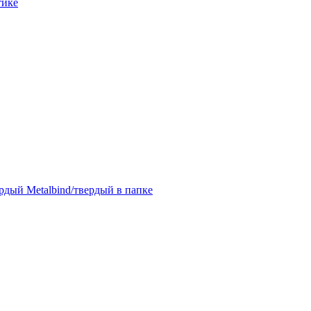
тике
дый Metalbind/твердый в папке