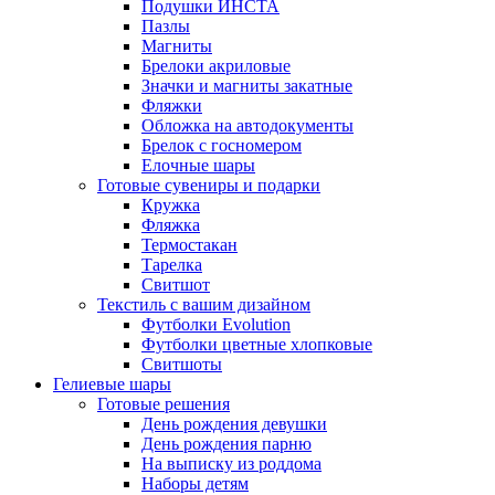
Подушки ИНСТА
Пазлы
Магниты
Брелоки акриловые
Значки и магниты закатные
Фляжки
Обложка на автодокументы
Брелок с госномером
Елочные шары
Готовые сувениры и подарки
Кружка
Фляжка
Термостакан
Тарелка
Свитшот
Текстиль с вашим дизайном
Футболки Evolution
Футболки цветные хлопковые
Свитшоты
Гелиевые шары
Готовые решения
День рождения девушки
День рождения парню
На выписку из роддома
Наборы детям