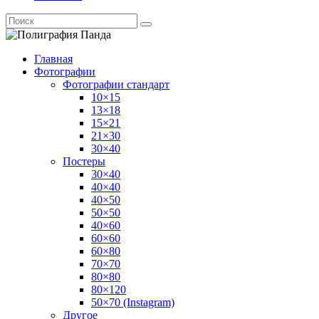
Главная
Фотографии
Фотографии стандарт
10×15
13×18
15×21
21×30
30×40
Постеры
30×40
40×40
40×50
50×50
40×60
60×60
60×80
70×70
80×80
80×120
50×70 (Instagram)
Другое