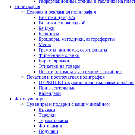
Информационные стенды и таблички на плас
Полиграфия
Деловая и рекламная полиграфия
Визитки цвет, ч/б
Визитки с шоколадкой
Бейджи
Блокноты
Брошюры, методички, авторефераты
Меню
Грамоты, дипломы, сертификаты
Фирменные бланки
Бирки, ярлыки
Этикетки на товары
Печати, штампы, факсимиле, экслибрис
Печатная и постпечатная полиграфия
ПЕРЕПЛЕТ пружина пластиковая/металл/ твер
Пригласительные
Календари
Фотосувениры
Сувениры и подарки с вашим дизайном
Кружки
Тарелки
Термостаканы
Фотокамни
Подушки