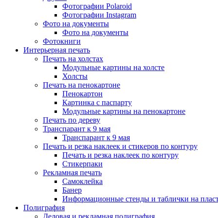
Фотографии Polaroid
Фотографии Instagram
Фото на документы
Фото на документы
Фотокниги
Интерьерная печать
Печать на холстах
Модульные картины на холсте
Холсты
Печать на пенокартоне
Пенокартон
Картинка с паспарту
Модульные картины на пенокартоне
Печать по дереву
Транспарант к 9 мая
Транспарант к 9 мая
Печать и резка наклеек и стикеров по контуру
Печать и резка наклеек по контуру
Стикерпаки
Рекламная печать
Самоклейка
Банер
Информационные стенды и таблички на плас
Полиграфия
Деловая и рекламная полиграфия