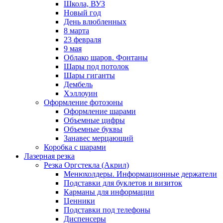
Школа, ВУЗ
Новый год
День влюбленных
8 марта
23 февраля
9 мая
Облако шаров. Фонтаны
Шары под потолок
Шары гиганты
Дембель
Хэллоуин
Оформление фотозоны
Оформление шарами
Объемные цифры
Объемные буквы
Занавес мерцающий
Коробка с шарами
Лазерная резка
Резка Оргстекла (Акрил)
Менюхолдеры. Информационные держатели
Подставки для буклетов и визиток
Карманы для информации
Ценники
Подставки под телефоны
Диспенсеры