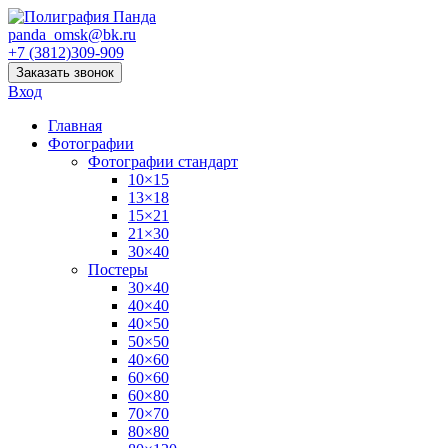
panda_omsk@bk.ru
+7 (3812)309-909
Заказать звонок
Вход
Главная
Фотографии
Фотографии стандарт
10×15
13×18
15×21
21×30
30×40
Постеры
30×40
40×40
40×50
50×50
40×60
60×60
60×80
70×70
80×80