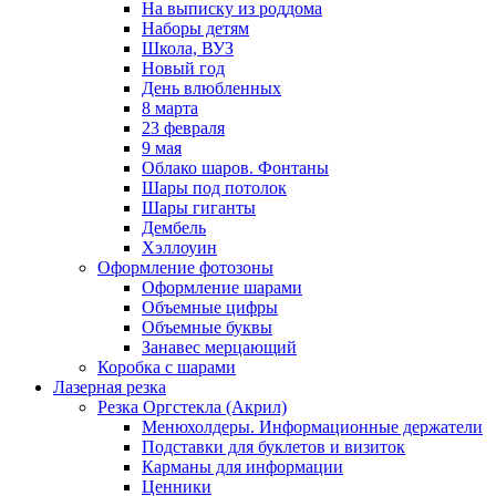
На выписку из роддома
Наборы детям
Школа, ВУЗ
Новый год
День влюбленных
8 марта
23 февраля
9 мая
Облако шаров. Фонтаны
Шары под потолок
Шары гиганты
Дембель
Хэллоуин
Оформление фотозоны
Оформление шарами
Объемные цифры
Объемные буквы
Занавес мерцающий
Коробка с шарами
Лазерная резка
Резка Оргстекла (Акрил)
Менюхолдеры. Информационные держатели
Подставки для буклетов и визиток
Карманы для информации
Ценники