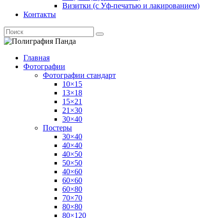
Визитки (с Уф-печатью и лакированием)
Контакты
Главная
Фотографии
Фотографии стандарт
10×15
13×18
15×21
21×30
30×40
Постеры
30×40
40×40
40×50
50×50
40×60
60×60
60×80
70×70
80×80
80×120