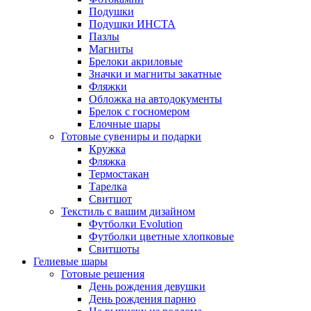
Подушки
Подушки ИНСТА
Пазлы
Магниты
Брелоки акриловые
Значки и магниты закатные
Фляжки
Обложка на автодокументы
Брелок с госномером
Елочные шары
Готовые сувениры и подарки
Кружка
Фляжка
Термостакан
Тарелка
Свитшот
Текстиль с вашим дизайном
Футболки Evolution
Футболки цветные хлопковые
Свитшоты
Гелиевые шары
Готовые решения
День рождения девушки
День рождения парню