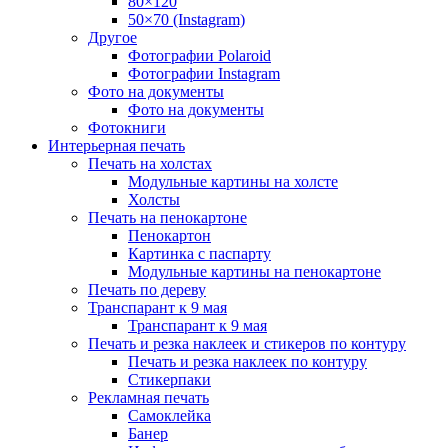
80×120
50×70 (Instagram)
Другое
Фотографии Polaroid
Фотографии Instagram
Фото на документы
Фото на документы
Фотокниги
Интерьерная печать
Печать на холстах
Модульные картины на холсте
Холсты
Печать на пенокартоне
Пенокартон
Картинка с паспарту
Модульные картины на пенокартоне
Печать по дереву
Транспарант к 9 мая
Транспарант к 9 мая
Печать и резка наклеек и стикеров по контуру
Печать и резка наклеек по контуру
Стикерпаки
Рекламная печать
Самоклейка
Банер