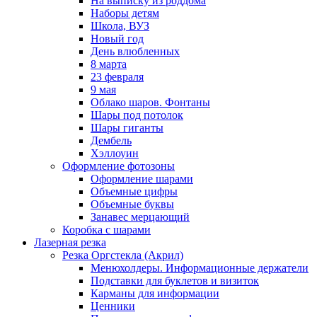
На выписку из роддома
Наборы детям
Школа, ВУЗ
Новый год
День влюбленных
8 марта
23 февраля
9 мая
Облако шаров. Фонтаны
Шары под потолок
Шары гиганты
Дембель
Хэллоуин
Оформление фотозоны
Оформление шарами
Объемные цифры
Объемные буквы
Занавес мерцающий
Коробка с шарами
Лазерная резка
Резка Оргстекла (Акрил)
Менюхолдеры. Информационные держатели
Подставки для буклетов и визиток
Карманы для информации
Ценники