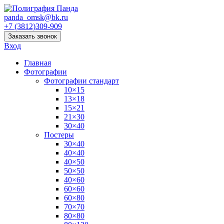
panda_omsk@bk.ru
+7 (3812)309-909
Заказать звонок
Вход
Главная
Фотографии
Фотографии стандарт
10×15
13×18
15×21
21×30
30×40
Постеры
30×40
40×40
40×50
50×50
40×60
60×60
60×80
70×70
80×80