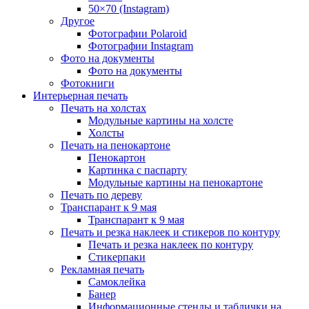
50×70 (Instagram)
Другое
Фотографии Polaroid
Фотографии Instagram
Фото на документы
Фото на документы
Фотокниги
Интерьерная печать
Печать на холстах
Модульные картины на холсте
Холсты
Печать на пенокартоне
Пенокартон
Картинка с паспарту
Модульные картины на пенокартоне
Печать по дереву
Транспарант к 9 мая
Транспарант к 9 мая
Печать и резка наклеек и стикеров по контуру
Печать и резка наклеек по контуру
Стикерпаки
Рекламная печать
Самоклейка
Банер
Информационные стенды и таблички на