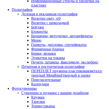
Информационные стенды и таблички на
пластике
Полиграфия
Деловая и рекламная полиграфия
Визитки цвет, ч/б
Визитки с шоколадкой
Бейджи
Блокноты
Брошюры, методички, авторефераты
Меню
Грамоты, дипломы, сертификаты
Фирменные бланки
Бирки, ярлыки
Этикетки на товары
Печати, штампы, факсимиле, экслибрис
Печатная и постпечатная полиграфия
ПЕРЕПЛЕТ пружина пластиковая/металл/
твердый Metalbind/твердый в папке
Пригласительные
Календари
Фотосувениры
Сувениры и подарки с вашим дизайном
Кружки
Тарелки
Термостаканы