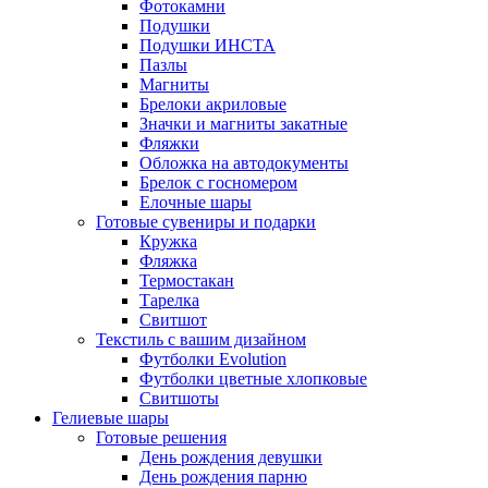
Фотокамни
Подушки
Подушки ИНСТА
Пазлы
Магниты
Брелоки акриловые
Значки и магниты закатные
Фляжки
Обложка на автодокументы
Брелок с госномером
Елочные шары
Готовые сувениры и подарки
Кружка
Фляжка
Термостакан
Тарелка
Свитшот
Текстиль с вашим дизайном
Футболки Evolution
Футболки цветные хлопковые
Свитшоты
Гелиевые шары
Готовые решения
День рождения девушки
День рождения парню