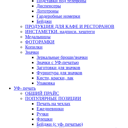
Подставки под телефоны
Диспенсеры
Лототроны
Гардеробные номерки
Бейджи
ПРОДУКЦИЯ ДЛЯ КАФЕ И РЕСТОРАНОВ
ИНСТАМЕТКИ. надписи. хештеги
Медальницы
ФОТОРАМКИ
Копилки
Значки
Зеркальные броши/значки
Значки с УФ-печатью
Заготовки для значков
Фурнитура для значков
Кисти, краски, лак
Упаковка
УФ- печать
ОБЩИЙ ПРАЙС
ПОПУЛЯРНЫЕ ПОЗИЦИИ
Печать на чехлах
Ежедневники
Ручки
Флешки
Бейджи (с уф- печатью)