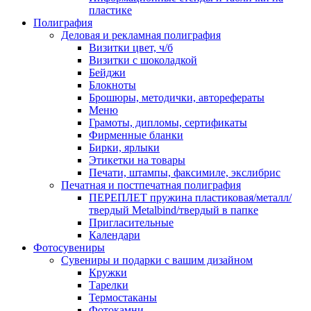
пластике
Полиграфия
Деловая и рекламная полиграфия
Визитки цвет, ч/б
Визитки с шоколадкой
Бейджи
Блокноты
Брошюры, методички, авторефераты
Меню
Грамоты, дипломы, сертификаты
Фирменные бланки
Бирки, ярлыки
Этикетки на товары
Печати, штампы, факсимиле, экслибрис
Печатная и постпечатная полиграфия
ПЕРЕПЛЕТ пружина пластиковая/металл/
твердый Metalbind/твердый в папке
Пригласительные
Календари
Фотосувениры
Сувениры и подарки с вашим дизайном
Кружки
Тарелки
Термостаканы
Фотокамни