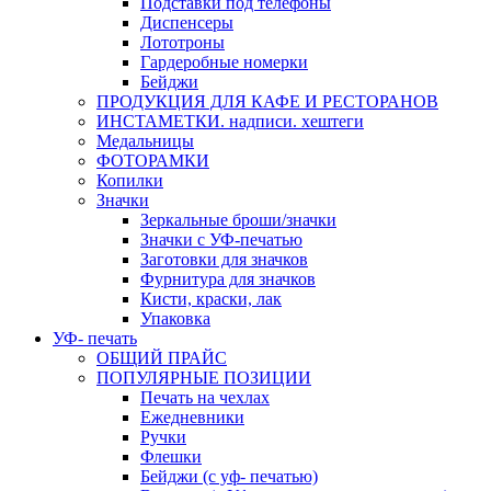
Подставки под телефоны
Диспенсеры
Лототроны
Гардеробные номерки
Бейджи
ПРОДУКЦИЯ ДЛЯ КАФЕ И РЕСТОРАНОВ
ИНСТАМЕТКИ. надписи. хештеги
Медальницы
ФОТОРАМКИ
Копилки
Значки
Зеркальные броши/значки
Значки с УФ-печатью
Заготовки для значков
Фурнитура для значков
Кисти, краски, лак
Упаковка
УФ- печать
ОБЩИЙ ПРАЙС
ПОПУЛЯРНЫЕ ПОЗИЦИИ
Печать на чехлах
Ежедневники
Ручки
Флешки
Бейджи (с уф- печатью)