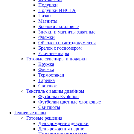
Подушки
Подушки ИНСТА
Пазлы
Магниты
Брелоки акриловые
Значки и магниты закатные
Фляжки
Обложка на автодокументы
Брелок с госномером
Елочные шары
Готовые сувениры и подарки
Кружка
Фляжка
Термостакан
Тарелка
Свитшот
Текстиль с вашим дизайном
Футболки Evolution
Футболки цветные хлопковые
Свитшоты
Гелиевые шары
Готовые решения
День рождения девушки
День рождения парню