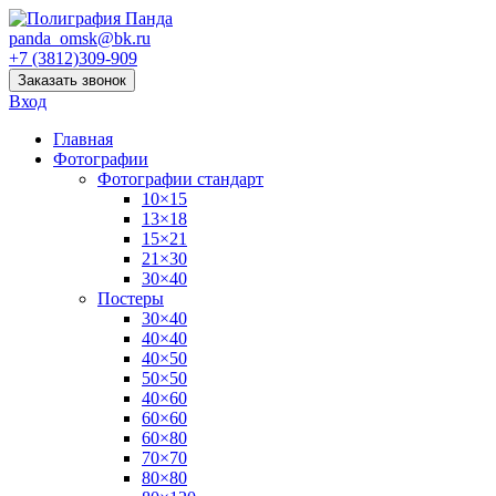
panda_omsk@bk.ru
+7 (3812)309-909
Заказать звонок
Вход
Главная
Фотографии
Фотографии стандарт
10×15
13×18
15×21
21×30
30×40
Постеры
30×40
40×40
40×50
50×50
40×60
60×60
60×80
70×70
80×80