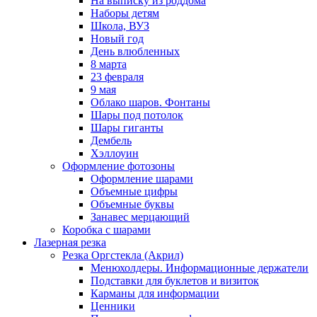
На выписку из роддома
Наборы детям
Школа, ВУЗ
Новый год
День влюбленных
8 марта
23 февраля
9 мая
Облако шаров. Фонтаны
Шары под потолок
Шары гиганты
Дембель
Хэллоуин
Оформление фотозоны
Оформление шарами
Объемные цифры
Объемные буквы
Занавес мерцающий
Коробка с шарами
Лазерная резка
Резка Оргстекла (Акрил)
Менюхолдеры. Информационные держатели
Подставки для буклетов и визиток
Карманы для информации
Ценники