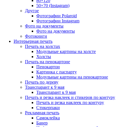
80×120
50×70 (Instagram)
Другое
Фотографии Polaroid
Фотографии Instagram
Фото на документы
Фото на документы
Фотокниги
Интерьерная печать
Печать на холстах
Модульные картины на холсте
Холсты
Печать на пенокартоне
Пенокартон
Картинка с паспарту
Модульные картины на пенокартоне
Печать по дереву
Транспарант к 9 мая
Транспарант к 9 мая
Печать и резка наклеек и стикеров по контуру
Печать и резка наклеек по контуру
Стикерпаки
Рекламная печать
Самоклейка
Банер