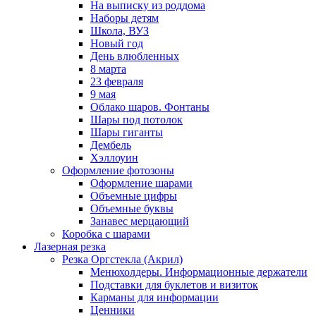
На выписку из роддома
Наборы детям
Школа, ВУЗ
Новый год
День влюбленных
8 марта
23 февраля
9 мая
Облако шаров. Фонтаны
Шары под потолок
Шары гиганты
Дембель
Хэллоуин
Оформление фотозоны
Оформление шарами
Объемные цифры
Объемные буквы
Занавес мерцающий
Коробка с шарами
Лазерная резка
Резка Оргстекла (Акрил)
Менюхолдеры. Информационные держатели
Подставки для буклетов и визиток
Карманы для информации
Ценники