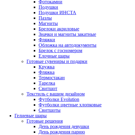
Фотокамни
Подушки
Подушки ИНСТА
Пазлы
Магниты
Брелоки акриловые
Значки и магниты закатные
Фляжки
Обложка на автодокументы
Брелок с госномером
Елочные шары
Готовые сувениры и подарки
Кружка
Фляжка
Термостакан
Тарелка
Свитшот
Текстиль с вашим дизайном
Футболки Evolution
Футболки цветные хлопковые
Свитшоты
Гелиевые шары
Готовые решения
День рождения девушки
День рождения парню