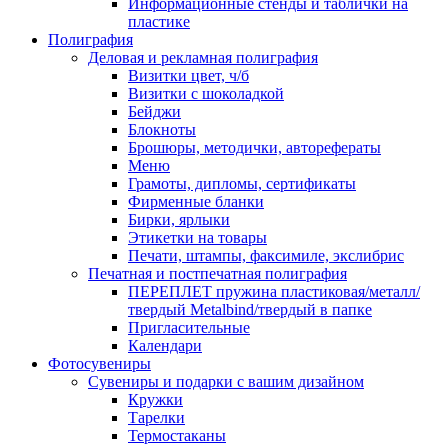
Информационные стенды и таблички на
пластике
Полиграфия
Деловая и рекламная полиграфия
Визитки цвет, ч/б
Визитки с шоколадкой
Бейджи
Блокноты
Брошюры, методички, авторефераты
Меню
Грамоты, дипломы, сертификаты
Фирменные бланки
Бирки, ярлыки
Этикетки на товары
Печати, штампы, факсимиле, экслибрис
Печатная и постпечатная полиграфия
ПЕРЕПЛЕТ пружина пластиковая/металл/
твердый Metalbind/твердый в папке
Пригласительные
Календари
Фотосувениры
Сувениры и подарки с вашим дизайном
Кружки
Тарелки
Термостаканы