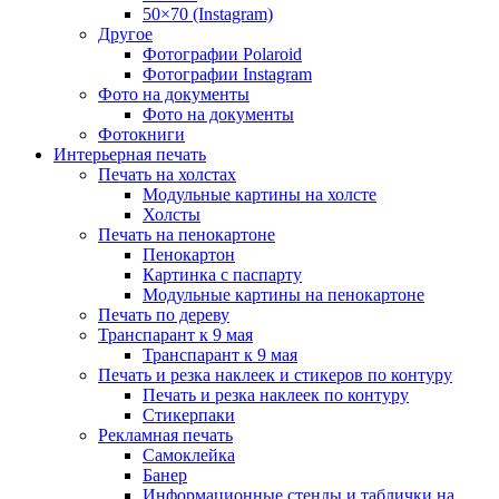
50×70 (Instagram)
Другое
Фотографии Polaroid
Фотографии Instagram
Фото на документы
Фото на документы
Фотокниги
Интерьерная печать
Печать на холстах
Модульные картины на холсте
Холсты
Печать на пенокартоне
Пенокартон
Картинка с паспарту
Модульные картины на пенокартоне
Печать по дереву
Транспарант к 9 мая
Транспарант к 9 мая
Печать и резка наклеек и стикеров по контуру
Печать и резка наклеек по контуру
Стикерпаки
Рекламная печать
Самоклейка
Банер
Информационные стенды и таблички на