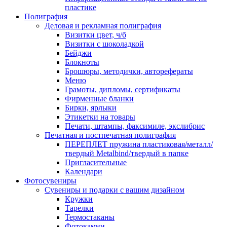
пластике
Полиграфия
Деловая и рекламная полиграфия
Визитки цвет, ч/б
Визитки с шоколадкой
Бейджи
Блокноты
Брошюры, методички, авторефераты
Меню
Грамоты, дипломы, сертификаты
Фирменные бланки
Бирки, ярлыки
Этикетки на товары
Печати, штампы, факсимиле, экслибрис
Печатная и постпечатная полиграфия
ПЕРЕПЛЕТ пружина пластиковая/металл/
твердый Metalbind/твердый в папке
Пригласительные
Календари
Фотосувениры
Сувениры и подарки с вашим дизайном
Кружки
Тарелки
Термостаканы
Фотокамни