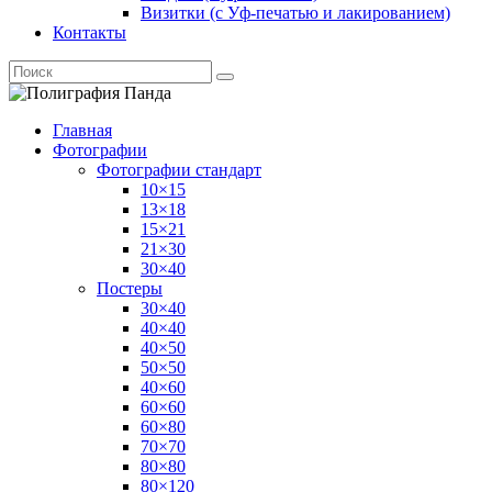
Визитки (с Уф-печатью и лакированием)
Контакты
Главная
Фотографии
Фотографии стандарт
10×15
13×18
15×21
21×30
30×40
Постеры
30×40
40×40
40×50
50×50
40×60
60×60
60×80
70×70
80×80
80×120