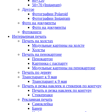
80×120
50×70 (Instagram)
Другое
Фотографии Polaroid
Фотографии Instagram
Фото на документы
Фото на документы
Фотокниги
Интерьерная печать
Печать на холстах
Модульные картины на холсте
Холсты
Печать на пенокартоне
Пенокартон
Картинка с паспарту
Модульные картины на пенокартоне
Печать по дереву
Транспарант к 9 мая
Транспарант к 9 мая
Печать и резка наклеек и стикеров по контуру
Печать и резка наклеек по контуру
Стикерпаки
Рекламная печать
Самоклейка
Банер