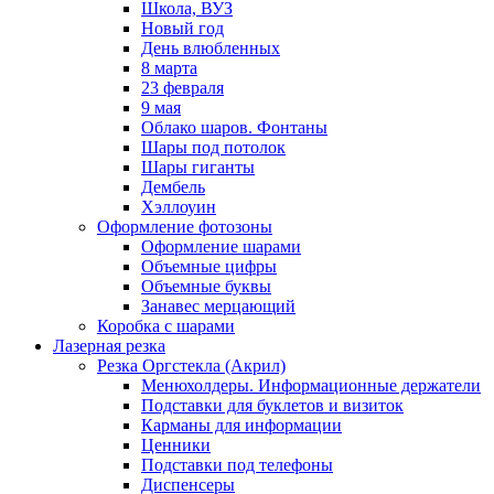
Школа, ВУЗ
Новый год
День влюбленных
8 марта
23 февраля
9 мая
Облако шаров. Фонтаны
Шары под потолок
Шары гиганты
Дембель
Хэллоуин
Оформление фотозоны
Оформление шарами
Объемные цифры
Объемные буквы
Занавес мерцающий
Коробка с шарами
Лазерная резка
Резка Оргстекла (Акрил)
Менюхолдеры. Информационные держатели
Подставки для буклетов и визиток
Карманы для информации
Ценники
Подставки под телефоны
Диспенсеры