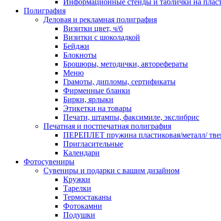
Информационные стенды и таблички на плас
Полиграфия
Деловая и рекламная полиграфия
Визитки цвет, ч/б
Визитки с шоколадкой
Бейджи
Блокноты
Брошюры, методички, авторефераты
Меню
Грамоты, дипломы, сертификаты
Фирменные бланки
Бирки, ярлыки
Этикетки на товары
Печати, штампы, факсимиле, экслибрис
Печатная и постпечатная полиграфия
ПЕРЕПЛЕТ пружина пластиковая/металл/ твер
Пригласительные
Календари
Фотосувениры
Сувениры и подарки с вашим дизайном
Кружки
Тарелки
Термостаканы
Фотокамни
Подушки