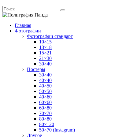
Главная
Фотографии
Фотографии стандарт
10×15
13×18
15×21
21×30
30×40
Постеры
30×40
40×40
40×50
50×50
40×60
60×60
60×80
70×70
80×80
80×120
50×70 (Instagram)
Другое