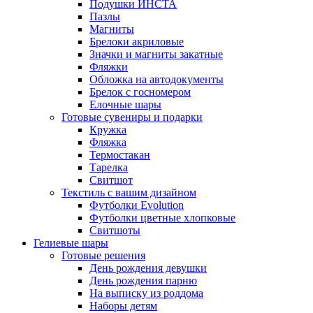
Подушки ИНСТА
Пазлы
Магниты
Брелоки акриловые
Значки и магниты закатные
Фляжки
Обложка на автодокументы
Брелок с госномером
Елочные шары
Готовые сувениры и подарки
Кружка
Фляжка
Термостакан
Тарелка
Свитшот
Текстиль с вашим дизайном
Футболки Evolution
Футболки цветные хлопковые
Свитшоты
Гелиевые шары
Готовые решения
День рождения девушки
День рождения парню
На выписку из роддома
Наборы детям