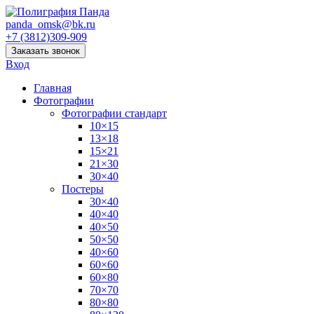
panda_omsk@bk.ru
+7 (3812)309-909
Заказать звонок
Вход
Главная
Фотографии
Фотографии стандарт
10×15
13×18
15×21
21×30
30×40
Постеры
30×40
40×40
40×50
50×50
40×60
60×60
60×80
70×70
80×80