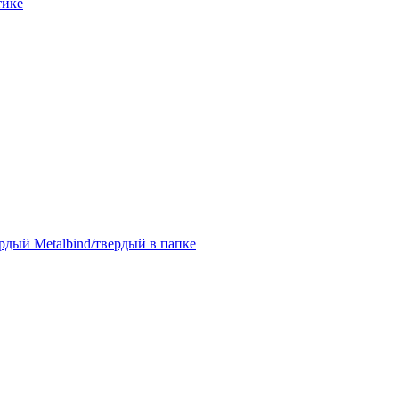
тике
дый Metalbind/твердый в папке