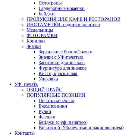
Лототроны
Гардеробные номерки
Бейджи
ПРОДУКЦИЯ ДЛЯ КАФЕ И РЕСТОРАНОВ
ИНСТАМЕТКИ. надписи. хештеги
Медальницы
ФОТОРАМКИ
Копилки
Значки
Зеркальные броши/значки
Значки с УФ-печатью
Заготовки для значков
Фурнитура для значков
Кисти, краски, лак
Упаковка
УФ- печать
ОБЩИЙ ПРАЙС
ПОПУЛЯРНЫЕ ПОЗИЦИИ
Печать на чехлах
Ежедневники
Ручки
Флешки
Бейджи (с уф- печатью)
Визитки (с Уф-печатью и лакированием)
Контакты