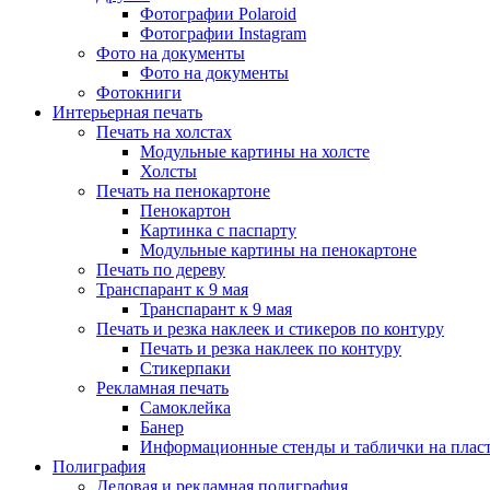
Фотографии Polaroid
Фотографии Instagram
Фото на документы
Фото на документы
Фотокниги
Интерьерная печать
Печать на холстах
Модульные картины на холсте
Холсты
Печать на пенокартоне
Пенокартон
Картинка с паспарту
Модульные картины на пенокартоне
Печать по дереву
Транспарант к 9 мая
Транспарант к 9 мая
Печать и резка наклеек и стикеров по контуру
Печать и резка наклеек по контуру
Стикерпаки
Рекламная печать
Самоклейка
Банер
Информационные стенды и таблички на плас
Полиграфия
Деловая и рекламная полиграфия