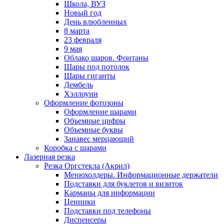
Школа, ВУЗ
Новый год
День влюбленных
8 марта
23 февраля
9 мая
Облако шаров. Фонтаны
Шары под потолок
Шары гиганты
Дембель
Хэллоуин
Оформление фотозоны
Оформление шарами
Объемные цифры
Объемные буквы
Занавес мерцающий
Коробка с шарами
Лазерная резка
Резка Оргстекла (Акрил)
Менюхолдеры. Информационные держатели
Подставки для буклетов и визиток
Карманы для информации
Ценники
Подставки под телефоны
Диспенсеры