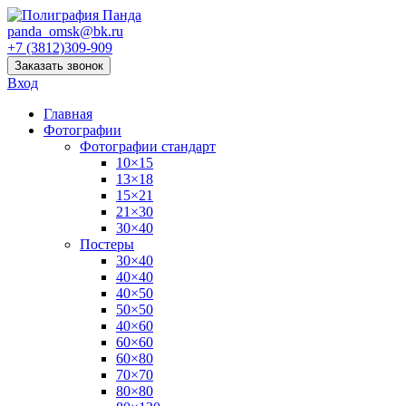
panda_omsk@bk.ru
+7 (3812)309-909
Заказать звонок
Вход
Главная
Фотографии
Фотографии стандарт
10×15
13×18
15×21
21×30
30×40
Постеры
30×40
40×40
40×50
50×50
40×60
60×60
60×80
70×70
80×80