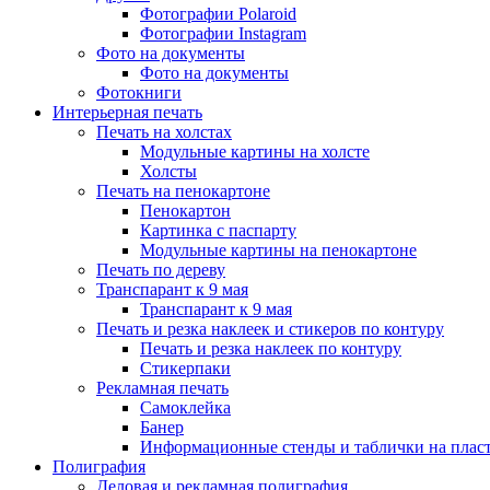
Фотографии Polaroid
Фотографии Instagram
Фото на документы
Фото на документы
Фотокниги
Интерьерная печать
Печать на холстах
Модульные картины на холсте
Холсты
Печать на пенокартоне
Пенокартон
Картинка с паспарту
Модульные картины на пенокартоне
Печать по дереву
Транспарант к 9 мая
Транспарант к 9 мая
Печать и резка наклеек и стикеров по контуру
Печать и резка наклеек по контуру
Стикерпаки
Рекламная печать
Самоклейка
Банер
Информационные стенды и таблички на плас
Полиграфия
Деловая и рекламная полиграфия