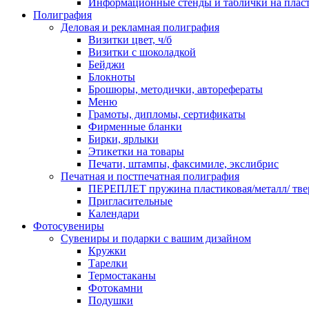
Информационные стенды и таблички на плас
Полиграфия
Деловая и рекламная полиграфия
Визитки цвет, ч/б
Визитки с шоколадкой
Бейджи
Блокноты
Брошюры, методички, авторефераты
Меню
Грамоты, дипломы, сертификаты
Фирменные бланки
Бирки, ярлыки
Этикетки на товары
Печати, штампы, факсимиле, экслибрис
Печатная и постпечатная полиграфия
ПЕРЕПЛЕТ пружина пластиковая/металл/ твер
Пригласительные
Календари
Фотосувениры
Сувениры и подарки с вашим дизайном
Кружки
Тарелки
Термостаканы
Фотокамни
Подушки