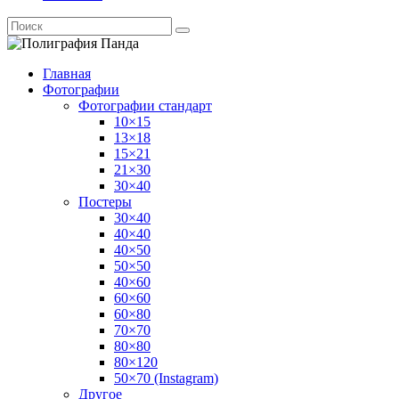
Главная
Фотографии
Фотографии стандарт
10×15
13×18
15×21
21×30
30×40
Постеры
30×40
40×40
40×50
50×50
40×60
60×60
60×80
70×70
80×80
80×120
50×70 (Instagram)
Другое