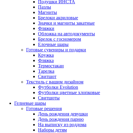
Подушки ИНСТА
Пазлы
Магниты
Брелоки акриловые
Значки и магниты закатные
Фляжки
Обложка на автодокументы
Брелок с госномером
Елочные шары
Готовые сувениры и подарки
Кружка
Фляжка
Термостакан
Тарелка
Свитшот
Текстиль с вашим дизайном
Футболки Evolution
Футболки цветные хлопковые
Свитшоты
Гелиевые шары
Готовые решения
День рождения девушки
День рождения парню
На выписку из роддома
Наборы детям