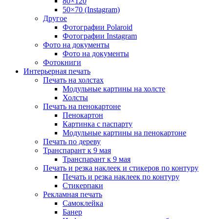
80×120
50×70 (Instagram)
Другое
Фотографии Polaroid
Фотографии Instagram
Фото на документы
Фото на документы
Фотокниги
Интерьерная печать
Печать на холстах
Модульные картины на холсте
Холсты
Печать на пенокартоне
Пенокартон
Картинка с паспарту
Модульные картины на пенокартоне
Печать по дереву
Транспарант к 9 мая
Транспарант к 9 мая
Печать и резка наклеек и стикеров по контуру
Печать и резка наклеек по контуру
Стикерпаки
Рекламная печать
Самоклейка
Банер