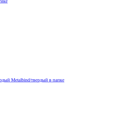
тике
дый Metalbind/твердый в папке