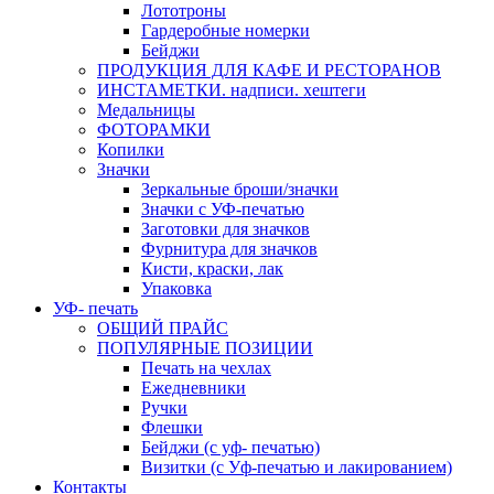
Лототроны
Гардеробные номерки
Бейджи
ПРОДУКЦИЯ ДЛЯ КАФЕ И РЕСТОРАНОВ
ИНСТАМЕТКИ. надписи. хештеги
Медальницы
ФОТОРАМКИ
Копилки
Значки
Зеркальные броши/значки
Значки с УФ-печатью
Заготовки для значков
Фурнитура для значков
Кисти, краски, лак
Упаковка
УФ- печать
ОБЩИЙ ПРАЙС
ПОПУЛЯРНЫЕ ПОЗИЦИИ
Печать на чехлах
Ежедневники
Ручки
Флешки
Бейджи (с уф- печатью)
Визитки (с Уф-печатью и лакированием)
Контакты