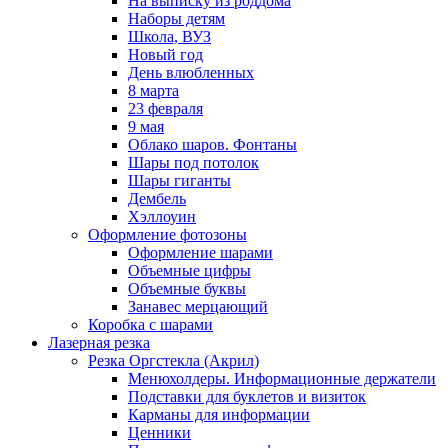
На выписку из роддома
Наборы детям
Школа, ВУЗ
Новый год
День влюбленных
8 марта
23 февраля
9 мая
Облако шаров. Фонтаны
Шары под потолок
Шары гиганты
Дембель
Хэллоуин
Оформление фотозоны
Оформление шарами
Объемные цифры
Объемные буквы
Занавес мерцающий
Коробка с шарами
Лазерная резка
Резка Оргстекла (Акрил)
Менюхолдеры. Информационные держатели
Подставки для буклетов и визиток
Карманы для информации
Ценники