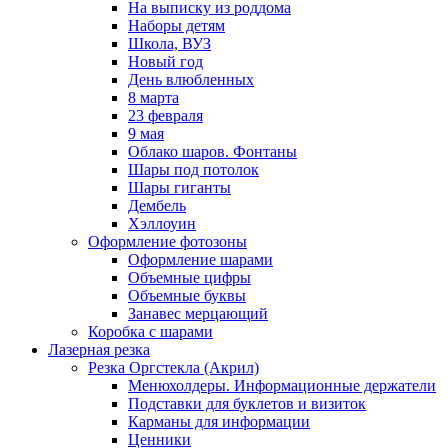
На выписку из роддома
Наборы детям
Школа, ВУЗ
Новый год
День влюбленных
8 марта
23 февраля
9 мая
Облако шаров. Фонтаны
Шары под потолок
Шары гиганты
Дембель
Хэллоуин
Оформление фотозоны
Оформление шарами
Объемные цифры
Объемные буквы
Занавес мерцающий
Коробка с шарами
Лазерная резка
Резка Оргстекла (Акрил)
Менюхолдеры. Информационные держатели
Подставки для буклетов и визиток
Карманы для информации
Ценники