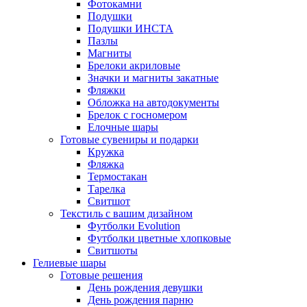
Фотокамни
Подушки
Подушки ИНСТА
Пазлы
Магниты
Брелоки акриловые
Значки и магниты закатные
Фляжки
Обложка на автодокументы
Брелок с госномером
Елочные шары
Готовые сувениры и подарки
Кружка
Фляжка
Термостакан
Тарелка
Свитшот
Текстиль с вашим дизайном
Футболки Evolution
Футболки цветные хлопковые
Свитшоты
Гелиевые шары
Готовые решения
День рождения девушки
День рождения парню