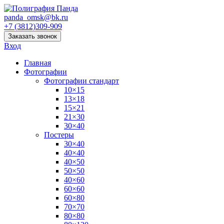
panda_omsk@bk.ru
+7 (3812)309-909
Заказать звонок
Вход
Главная
Фотографии
Фотографии стандарт
10×15
13×18
15×21
21×30
30×40
Постеры
30×40
40×40
40×50
50×50
40×60
60×60
60×80
70×70
80×80