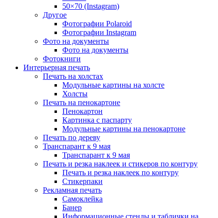
50×70 (Instagram)
Другое
Фотографии Polaroid
Фотографии Instagram
Фото на документы
Фото на документы
Фотокниги
Интерьерная печать
Печать на холстах
Модульные картины на холсте
Холсты
Печать на пенокартоне
Пенокартон
Картинка с паспарту
Модульные картины на пенокартоне
Печать по дереву
Транспарант к 9 мая
Транспарант к 9 мая
Печать и резка наклеек и стикеров по контуру
Печать и резка наклеек по контуру
Стикерпаки
Рекламная печать
Самоклейка
Банер
Информационные стенды и таблички на