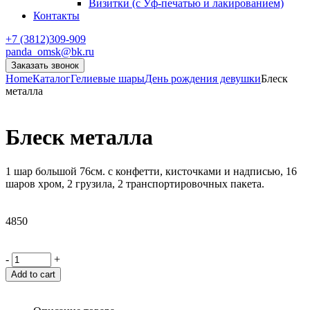
Визитки (с Уф-печатью и лакированием)
Контакты
+7 (3812)309-909
panda_omsk@bk.ru
Заказать звонок
Home
Каталог
Гелиевые шары
День рождения девушки
Блеск
металла
Блеск металла
1 шар большой 76см. с конфетти, кисточками и надписью, 16
шаров хром, 2 грузила, 2 транспортировочных пакета.
4850
-
+
Add to cart