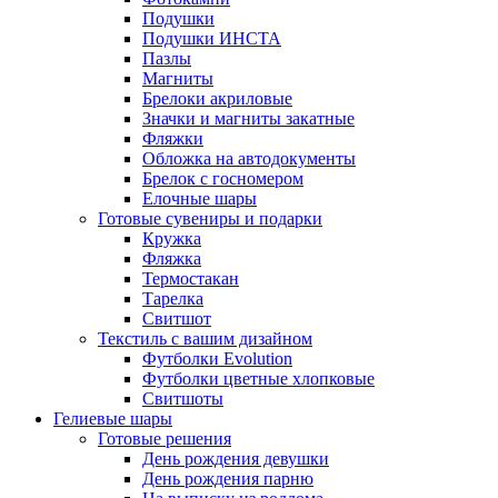
Подушки
Подушки ИНСТА
Пазлы
Магниты
Брелоки акриловые
Значки и магниты закатные
Фляжки
Обложка на автодокументы
Брелок с госномером
Елочные шары
Готовые сувениры и подарки
Кружка
Фляжка
Термостакан
Тарелка
Свитшот
Текстиль с вашим дизайном
Футболки Evolution
Футболки цветные хлопковые
Свитшоты
Гелиевые шары
Готовые решения
День рождения девушки
День рождения парню