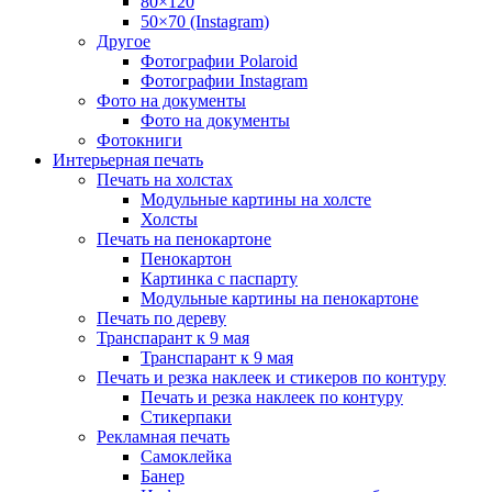
80×120
50×70 (Instagram)
Другое
Фотографии Polaroid
Фотографии Instagram
Фото на документы
Фото на документы
Фотокниги
Интерьерная печать
Печать на холстах
Модульные картины на холсте
Холсты
Печать на пенокартоне
Пенокартон
Картинка с паспарту
Модульные картины на пенокартоне
Печать по дереву
Транспарант к 9 мая
Транспарант к 9 мая
Печать и резка наклеек и стикеров по контуру
Печать и резка наклеек по контуру
Стикерпаки
Рекламная печать
Самоклейка
Банер