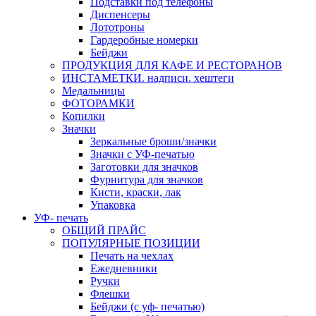
Подставки под телефоны
Диспенсеры
Лототроны
Гардеробные номерки
Бейджи
ПРОДУКЦИЯ ДЛЯ КАФЕ И РЕСТОРАНОВ
ИНСТАМЕТКИ. надписи. хештеги
Медальницы
ФОТОРАМКИ
Копилки
Значки
Зеркальные броши/значки
Значки с УФ-печатью
Заготовки для значков
Фурнитура для значков
Кисти, краски, лак
Упаковка
УФ- печать
ОБЩИЙ ПРАЙС
ПОПУЛЯРНЫЕ ПОЗИЦИИ
Печать на чехлах
Ежедневники
Ручки
Флешки
Бейджи (с уф- печатью)