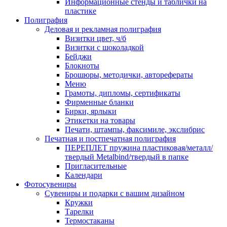
Информационные стенды и таблички на
пластике
Полиграфия
Деловая и рекламная полиграфия
Визитки цвет, ч/б
Визитки с шоколадкой
Бейджи
Блокноты
Брошюры, методички, авторефераты
Меню
Грамоты, дипломы, сертификаты
Фирменные бланки
Бирки, ярлыки
Этикетки на товары
Печати, штампы, факсимиле, экслибрис
Печатная и постпечатная полиграфия
ПЕРЕПЛЕТ пружина пластиковая/металл/
твердый Metalbind/твердый в папке
Пригласительные
Календари
Фотосувениры
Сувениры и подарки с вашим дизайном
Кружки
Тарелки
Термостаканы