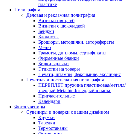
пластике
Полиграфия
Деловая и рекламная полиграфия
Визитки цвет, ч/б
Визитки с шоколадкой
Бейджи
Блокноты
Брошюры, методички, авторефераты
Меню
Грамоты, дипломы, сертификаты
Фирменные бланки
Бирки, ярлыки
Этикетки на товары
Печати, штампы, факсимиле, экслибрис
Печатная и постпечатная полиграфия
ПЕРЕПЛЕТ пружина пластиковая/металл/
твердый Metalbind/твердый в папке
Пригласительные
Календари
Фотосувениры
Сувениры и подарки с вашим дизайном
Кружки
Тарелки
Термостаканы
Фотокамни