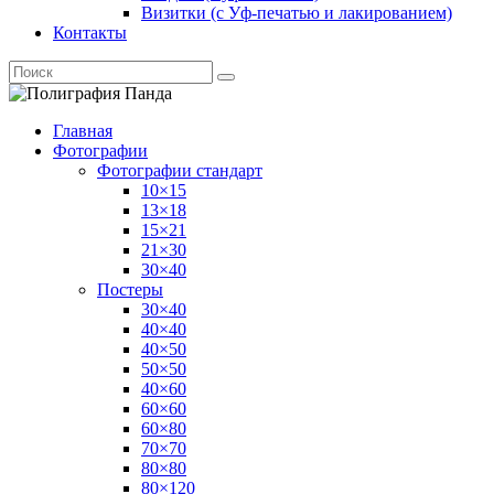
Визитки (с Уф-печатью и лакированием)
Контакты
Главная
Фотографии
Фотографии стандарт
10×15
13×18
15×21
21×30
30×40
Постеры
30×40
40×40
40×50
50×50
40×60
60×60
60×80
70×70
80×80
80×120