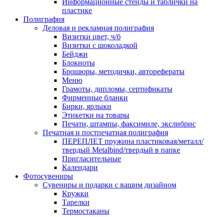
Информационные стенды и таблички на
пластике
Полиграфия
Деловая и рекламная полиграфия
Визитки цвет, ч/б
Визитки с шоколадкой
Бейджи
Блокноты
Брошюры, методички, авторефераты
Меню
Грамоты, дипломы, сертификаты
Фирменные бланки
Бирки, ярлыки
Этикетки на товары
Печати, штампы, факсимиле, экслибрис
Печатная и постпечатная полиграфия
ПЕРЕПЛЕТ пружина пластиковая/металл/
твердый Metalbind/твердый в папке
Пригласительные
Календари
Фотосувениры
Сувениры и подарки с вашим дизайном
Кружки
Тарелки
Термостаканы