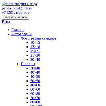
panda_omsk@bk.ru
+7 (3812)309-909
Заказать звонок
Вход
Главная
Фотографии
Фотографии стандарт
10×15
13×18
15×21
21×30
30×40
Постеры
30×40
40×40
40×50
50×50
40×60
60×60
60×80
70×70
80×80