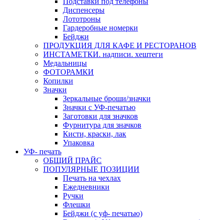
Подставки под телефоны
Диспенсеры
Лототроны
Гардеробные номерки
Бейджи
ПРОДУКЦИЯ ДЛЯ КАФЕ И РЕСТОРАНОВ
ИНСТАМЕТКИ. надписи. хештеги
Медальницы
ФОТОРАМКИ
Копилки
Значки
Зеркальные броши/значки
Значки с УФ-печатью
Заготовки для значков
Фурнитура для значков
Кисти, краски, лак
Упаковка
УФ- печать
ОБЩИЙ ПРАЙС
ПОПУЛЯРНЫЕ ПОЗИЦИИ
Печать на чехлах
Ежедневники
Ручки
Флешки
Бейджи (с уф- печатью)