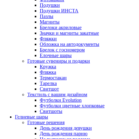
Подушки
Подушки ИНСТА
Пазлы
Магниты
Брелоки акриловые
Значки и магниты закатные
Фляжки
Обложка на автодокументы
Брелок с госномером
Елочные шары
Готовые сувениры и подарки
Кружка
Фляжка
Термостакан
Тарелка
Свитшот
Текстиль с вашим дизайном
Футболки Evolution
Футболки цветные хлопковые
Свитшоты
Гелиевые шары
Готовые решения
День рождения девушки
День рождения парню