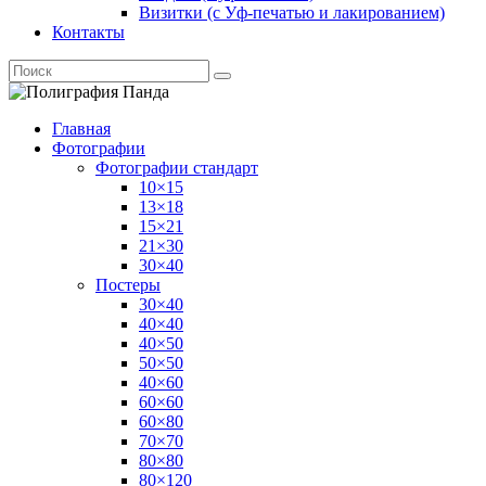
Визитки (с Уф-печатью и лакированием)
Контакты
Главная
Фотографии
Фотографии стандарт
10×15
13×18
15×21
21×30
30×40
Постеры
30×40
40×40
40×50
50×50
40×60
60×60
60×80
70×70
80×80
80×120