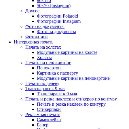
80×120
50×70 (Instagram)
Другое
Фотографии Polaroid
Фотографии Instagram
Фото на документы
Фото на документы
Фотокниги
Интерьерная печать
Печать на холстах
Модульные картины на холсте
Холсты
Печать на пенокартоне
Пенокартон
Картинка с паспарту
Модульные картины на пенокартоне
Печать по дереву
Транспарант к 9 мая
Транспарант к 9 мая
Печать и резка наклеек и стикеров по контуру
Печать и резка наклеек по контуру
Стикерпаки
Рекламная печать
Самоклейка
Банер