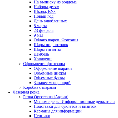
На выписку из роддома
Наборы детям
Школа, ВУЗ
Новый год
День влюбленных
8 марта
23 февраля
9 мая
Облако шаров. Фонтаны
Шары под потолок
Шары гиганты
Дембель
Хэллоуин
Оформление фотозоны
Оформление шарами
Объемные цифры
Объемные буквы
Занавес мерцающий
Коробка с шарами
Лазерная резка
Резка Оргстекла (Акрил)
Менюхолдеры. Информационные держатели
Подставки для буклетов и визиток
Карманы для информации
Ценники