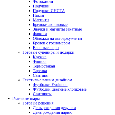
Фотокамни
Подушки
Подушки ИНСТА
Пазлы
Магниты
Брелоки акриловые
Значки и магниты закатные
Фляжки
Обложка на автодокументы
Брелок с госномером
Елочные шары
Готовые сувениры и подарки
Кружка
Фляжка
Термостакан
Тарелка
Свитшот
Текстиль с вашим дизайном
Футболки Evolution
Футболки цветные хлопковые
Свитшоты
Гелиевые шары
Готовые решения
День рождения девушки
День рождения парню