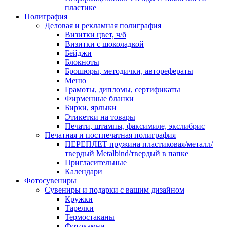
пластике
Полиграфия
Деловая и рекламная полиграфия
Визитки цвет, ч/б
Визитки с шоколадкой
Бейджи
Блокноты
Брошюры, методички, авторефераты
Меню
Грамоты, дипломы, сертификаты
Фирменные бланки
Бирки, ярлыки
Этикетки на товары
Печати, штампы, факсимиле, экслибрис
Печатная и постпечатная полиграфия
ПЕРЕПЛЕТ пружина пластиковая/металл/
твердый Metalbind/твердый в папке
Пригласительные
Календари
Фотосувениры
Сувениры и подарки с вашим дизайном
Кружки
Тарелки
Термостаканы
Фотокамни