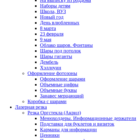
На выписку из роддома
Наборы детям
Школа, ВУЗ
Новый год
День влюбленных
8 марта
23 февраля
9 мая
Облако шаров. Фонтаны
Шары под потолок
Шары гиганты
Дембель
Хэллоуин
Оформление фотозоны
Оформление шарами
Объемные цифры
Объемные буквы
Занавес мерцающий
Коробка с шарами
Лазерная резка
Резка Оргстекла (Акрил)
Менюхолдеры. Информационные держатели
Подставки для буклетов и визиток
Карманы для информации
Ценники