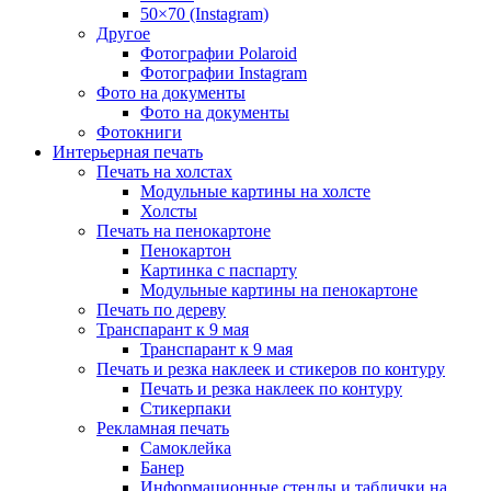
50×70 (Instagram)
Другое
Фотографии Polaroid
Фотографии Instagram
Фото на документы
Фото на документы
Фотокниги
Интерьерная печать
Печать на холстах
Модульные картины на холсте
Холсты
Печать на пенокартоне
Пенокартон
Картинка с паспарту
Модульные картины на пенокартоне
Печать по дереву
Транспарант к 9 мая
Транспарант к 9 мая
Печать и резка наклеек и стикеров по контуру
Печать и резка наклеек по контуру
Стикерпаки
Рекламная печать
Самоклейка
Банер
Информационные стенды и таблички на