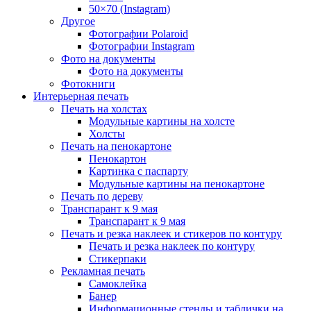
50×70 (Instagram)
Другое
Фотографии Polaroid
Фотографии Instagram
Фото на документы
Фото на документы
Фотокниги
Интерьерная печать
Печать на холстах
Модульные картины на холсте
Холсты
Печать на пенокартоне
Пенокартон
Картинка с паспарту
Модульные картины на пенокартоне
Печать по дереву
Транспарант к 9 мая
Транспарант к 9 мая
Печать и резка наклеек и стикеров по контуру
Печать и резка наклеек по контуру
Стикерпаки
Рекламная печать
Самоклейка
Банер
Информационные стенды и таблички на