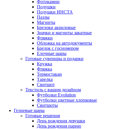
Фотокамни
Подушки
Подушки ИНСТА
Пазлы
Магниты
Брелоки акриловые
Значки и магниты закатные
Фляжки
Обложка на автодокументы
Брелок с госномером
Елочные шары
Готовые сувениры и подарки
Кружка
Фляжка
Термостакан
Тарелка
Свитшот
Текстиль с вашим дизайном
Футболки Evolution
Футболки цветные хлопковые
Свитшоты
Гелиевые шары
Готовые решения
День рождения девушки
День рождения парню