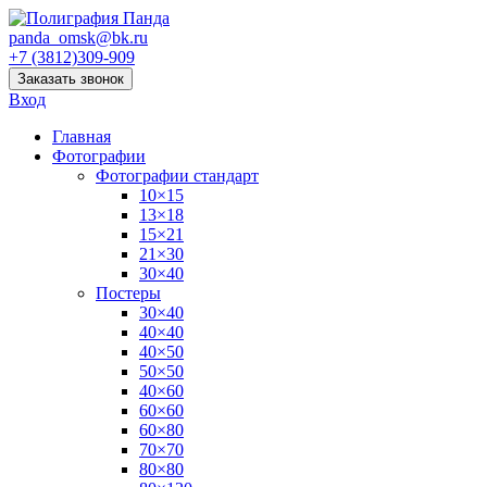
panda_omsk@bk.ru
+7 (3812)309-909
Заказать звонок
Вход
Главная
Фотографии
Фотографии стандарт
10×15
13×18
15×21
21×30
30×40
Постеры
30×40
40×40
40×50
50×50
40×60
60×60
60×80
70×70
80×80