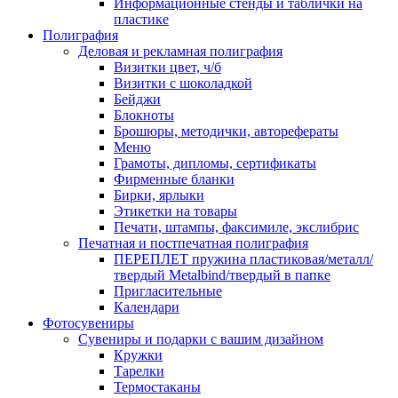
Информационные стенды и таблички на
пластике
Полиграфия
Деловая и рекламная полиграфия
Визитки цвет, ч/б
Визитки с шоколадкой
Бейджи
Блокноты
Брошюры, методички, авторефераты
Меню
Грамоты, дипломы, сертификаты
Фирменные бланки
Бирки, ярлыки
Этикетки на товары
Печати, штампы, факсимиле, экслибрис
Печатная и постпечатная полиграфия
ПЕРЕПЛЕТ пружина пластиковая/металл/
твердый Metalbind/твердый в папке
Пригласительные
Календари
Фотосувениры
Сувениры и подарки с вашим дизайном
Кружки
Тарелки
Термостаканы