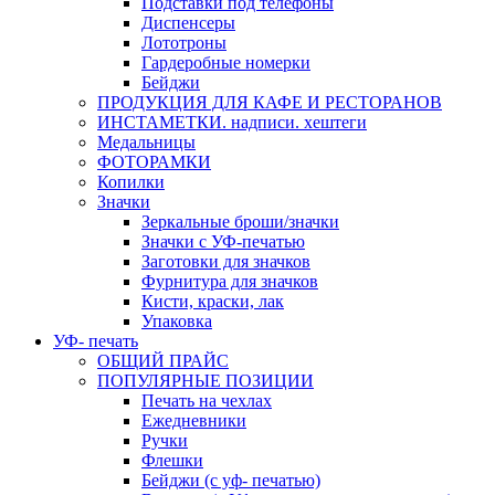
Подставки под телефоны
Диспенсеры
Лототроны
Гардеробные номерки
Бейджи
ПРОДУКЦИЯ ДЛЯ КАФЕ И РЕСТОРАНОВ
ИНСТАМЕТКИ. надписи. хештеги
Медальницы
ФОТОРАМКИ
Копилки
Значки
Зеркальные броши/значки
Значки с УФ-печатью
Заготовки для значков
Фурнитура для значков
Кисти, краски, лак
Упаковка
УФ- печать
ОБЩИЙ ПРАЙС
ПОПУЛЯРНЫЕ ПОЗИЦИИ
Печать на чехлах
Ежедневники
Ручки
Флешки
Бейджи (с уф- печатью)