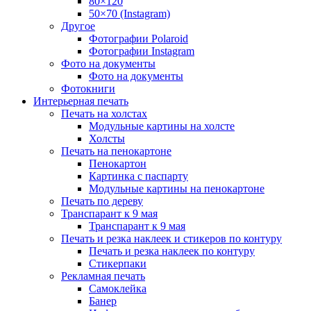
80×120
50×70 (Instagram)
Другое
Фотографии Polaroid
Фотографии Instagram
Фото на документы
Фото на документы
Фотокниги
Интерьерная печать
Печать на холстах
Модульные картины на холсте
Холсты
Печать на пенокартоне
Пенокартон
Картинка с паспарту
Модульные картины на пенокартоне
Печать по дереву
Транспарант к 9 мая
Транспарант к 9 мая
Печать и резка наклеек и стикеров по контуру
Печать и резка наклеек по контуру
Стикерпаки
Рекламная печать
Самоклейка
Банер