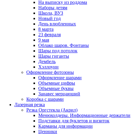
На выписку из роддома
Наборы детям
Школа, ВУЗ
Новый год
День влюбленных
8 марта
23 февраля
9 мая
Облако шаров. Фонтаны
Шары под потолок
Шары гиганты
Дембель
Хэллоуин
Оформление фотозоны
Оформление шарами
Объемные цифры
Объемные буквы
Занавес мерцающий
Коробка с шарами
Лазерная резка
Резка Оргстекла (Акрил)
Менюхолдеры. Информационные держатели
Подставки для буклетов и визиток
Карманы для информации
Ценники