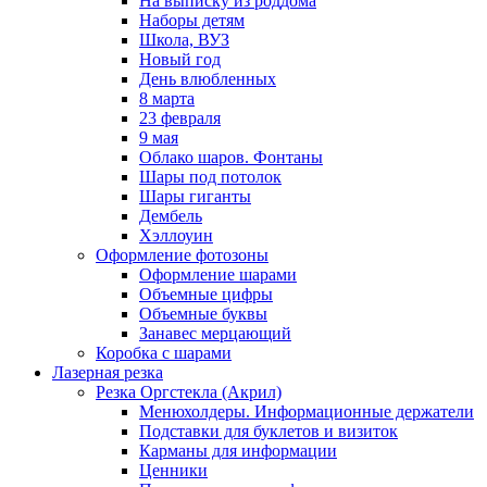
На выписку из роддома
Наборы детям
Школа, ВУЗ
Новый год
День влюбленных
8 марта
23 февраля
9 мая
Облако шаров. Фонтаны
Шары под потолок
Шары гиганты
Дембель
Хэллоуин
Оформление фотозоны
Оформление шарами
Объемные цифры
Объемные буквы
Занавес мерцающий
Коробка с шарами
Лазерная резка
Резка Оргстекла (Акрил)
Менюхолдеры. Информационные держатели
Подставки для буклетов и визиток
Карманы для информации
Ценники