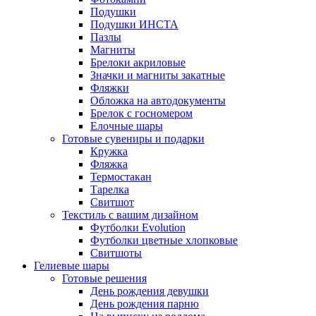
Подушки
Подушки ИНСТА
Пазлы
Магниты
Брелоки акриловые
Значки и магниты закатные
Фляжки
Обложка на автодокументы
Брелок с госномером
Елочные шары
Готовые сувениры и подарки
Кружка
Фляжка
Термостакан
Тарелка
Свитшот
Текстиль с вашим дизайном
Футболки Evolution
Футболки цветные хлопковые
Свитшоты
Гелиевые шары
Готовые решения
День рождения девушки
День рождения парню