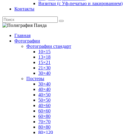
Визитки (с Уф-печатью и лакированием)
Контакты
Главная
Фотографии
Фотографии стандарт
10×15
13×18
15×21
21×30
30×40
Постеры
30×40
40×40
40×50
50×50
40×60
60×60
60×80
70×70
80×80
80×120