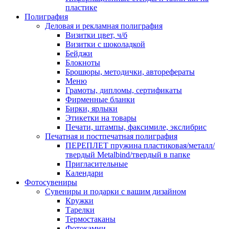
пластике
Полиграфия
Деловая и рекламная полиграфия
Визитки цвет, ч/б
Визитки с шоколадкой
Бейджи
Блокноты
Брошюры, методички, авторефераты
Меню
Грамоты, дипломы, сертификаты
Фирменные бланки
Бирки, ярлыки
Этикетки на товары
Печати, штампы, факсимиле, экслибрис
Печатная и постпечатная полиграфия
ПЕРЕПЛЕТ пружина пластиковая/металл/
твердый Metalbind/твердый в папке
Пригласительные
Календари
Фотосувениры
Сувениры и подарки с вашим дизайном
Кружки
Тарелки
Термостаканы
Фотокамни